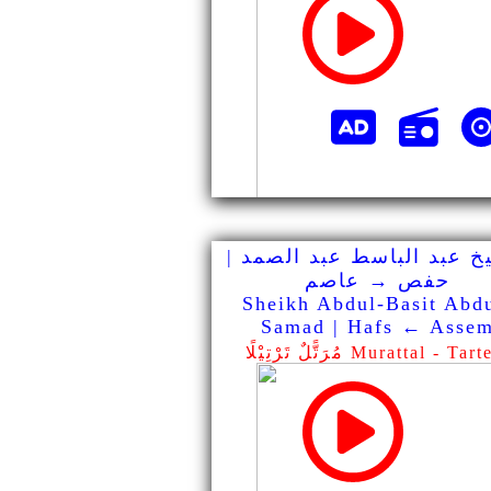
خ عبد الباسط عبد الصمد |
حفص → عاصم
Sheikh Abdul-Basit Abd
Samad | Hafs ← Asse
ًّلٌ تَرْتِيْلًا Murattal - Tarteel