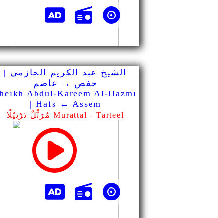
الشيخ عبد الكريم الحازمي |
حفص → عاصم
heikh Abdul-Kareem Al-Hazmi
| Hafs ← Assem
مُرَتًّلٌ تَرْتِيْلًا Murattal - Tarteel