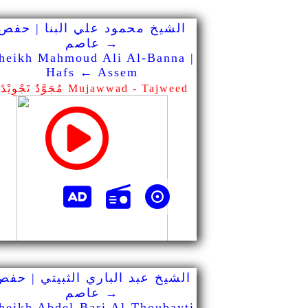
الشيخ محمود علي البنا | حفص
→ عاصم
heikh Mahmoud Ali Al-Banna |
Hafs ← Assem
مُجَوَّدٌ تَجْوِيْدًا Mujawwad - Tajweed
الشيخ عبد الباري الثبيتي | حفص
→ عاصم
heikh Abdel-Bari Al-Thoubayti