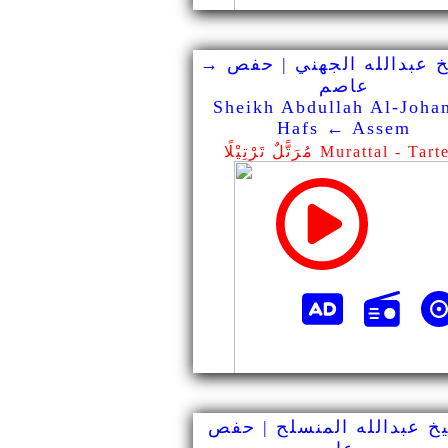
خ عبدالله الجهني | حفص →
عاصم
Sheikh Abdullah Al-Johan
Hafs ← Assem
ًّلٌ تَرْتِيْلًا Murattal - Tarteel
خ عبدالله المنسلح | حفص