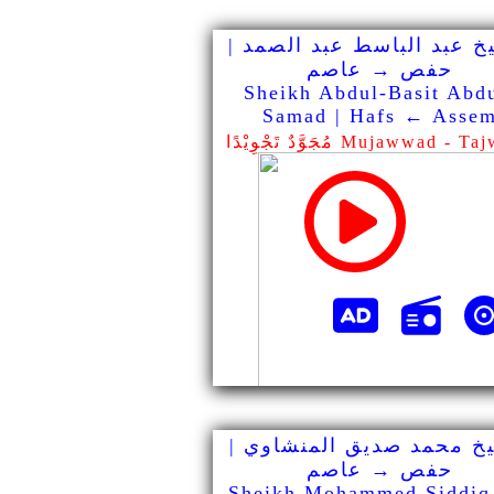
خ عبد الباسط عبد الصمد |
حفص → عاصم
Sheikh Abdul-Basit Abd
Samad | Hafs ← Asse
ٌ تَجْوِيْدًا Mujawwad - Tajweed
خ محمد صديق المنشاوي |
حفص → عاصم
Sheikh Mohammed Siddiq