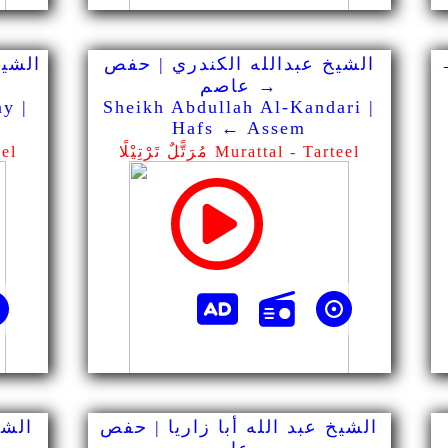
الشيخ عبدالله الكندري | حفص
الشي
→ عاصم
y |
Sheikh Abdullah Al-Kandari |
Hafs ← Assem
مُرَتًّلٌ تَرْتِيْلًا Murattal - Tarteel
مُرَت
الشيخ عبد الله أبا زاريا | حفص
الشي