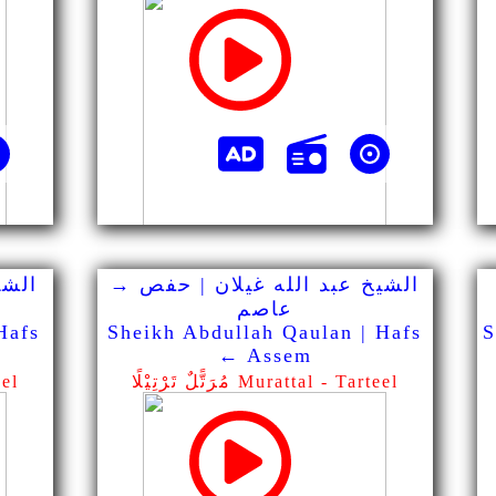
الشيخ عبد الله غيلان | حفص →
الشي
عاصم
Hafs
Sheikh Abdullah Qaulan | Hafs
S
← Assem
مُرَتًّلٌ تَرْتِيْلًا Murattal - Tarteel
مُرَت