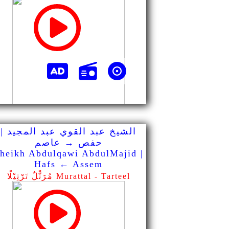
الشيخ عبد القوي عبد المجيد |
حفص → عاصم
heikh Abdulqawi AbdulMajid |
Hafs ← Assem
مُرَتًّلٌ تَرْتِيْلًا Murattal - Tarteel