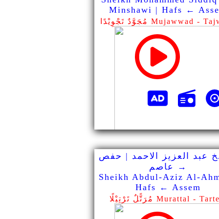
Minshawi | Hafs ← Ass
ٌ تَجْوِيْدًا Mujawwad - Tajweed
خ عبد العزيز الاحمد | حفص
→ عاصم
Sheikh Abdul-Aziz Al-Ahm
Hafs ← Assem
ًّلٌ تَرْتِيْلًا Murattal - Tarteel