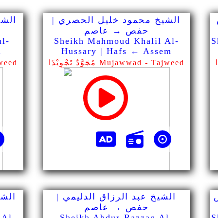
الشيخ محمود خليل الحصري |
الشي
حفص → عاصم
ul-
Sheikh Mahmoud Khalil Al-
S
m
Hussary | Hafs ← Assem
مُجَوَّدٌ تَجْوِيْدًا Mujawwad - Tajweed
مُجَوَّد
الشيخ عبد الرزاق الدليمي |
الشي
حفص → عاصم
 Al-
Sheikh Abdur-Razzaq Al-
S