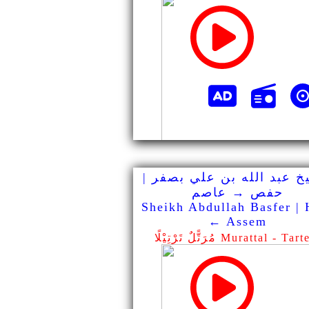
خ عبد الله بن علي بصفر |
حفص → عاصم
Sheikh Abdullah Basfer | 
← Assem
ًّلٌ تَرْتِيْلًا Murattal - Tarteel