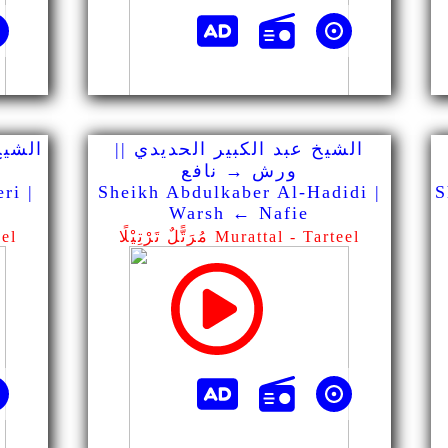
الشيخ عبد الكبير الحديدي ||
الشيخ
ورش → نافع
ri |
Sheikh Abdulkaber Al-Hadidi |
S
Warsh ← Nafie
مُرَتًّلٌ تَرْتِيْلًا Murattal - Tarteel
مُرَت