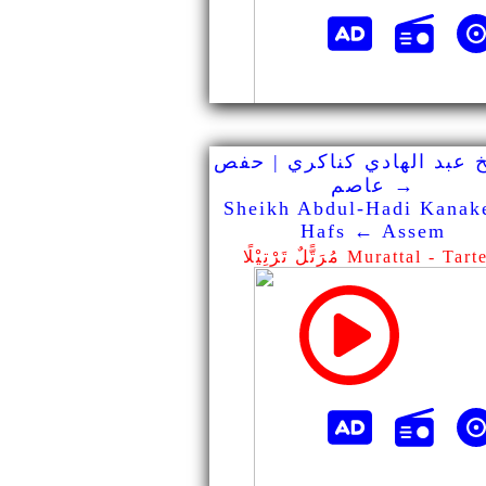
 عبد الهادي كناكري | حفص
→ عاصم
Sheikh Abdul-Hadi Kanake
Hafs ← Assem
ًّلٌ تَرْتِيْلًا Murattal - Tarteel