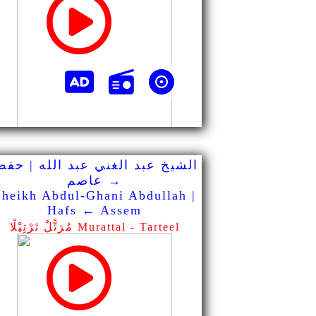
الشيخ عبد الغني عبد الله | حف
→ عاصم
Sheikh Abdul-Ghani Abdullah |
Hafs ← Assem
مُرَتًّلٌ تَرْتِيْلًا Murattal - Tarteel