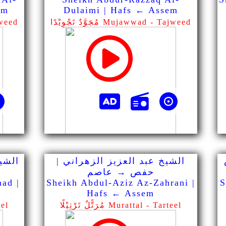
em
Dulaimi | Hafs ← Assem
مُجَوَّدٌ تَجْوِيْدًا Mujawwad - Tajweed
مُجَوَّد
الشيخ عبد العزيز الزهراني |
الشي
حفص → عاصم
ad |
Sheikh Abdul-Aziz Az-Zahrani |
S
Hafs ← Assem
مُرَتًّلٌ تَرْتِيْلًا Murattal - Tarteel
مُرَت