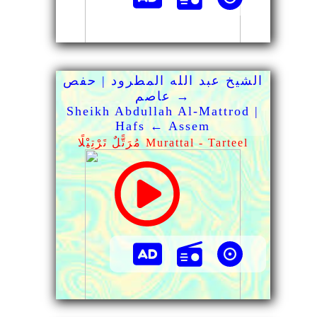
الشيخ عبد الله المطرود | حفص
→ عاصم
Sheikh Abdullah Al-Mattrod |
Hafs ← Assem
مُرَتًّلٌ تَرْتِيْلًا Murattal - Tarteel