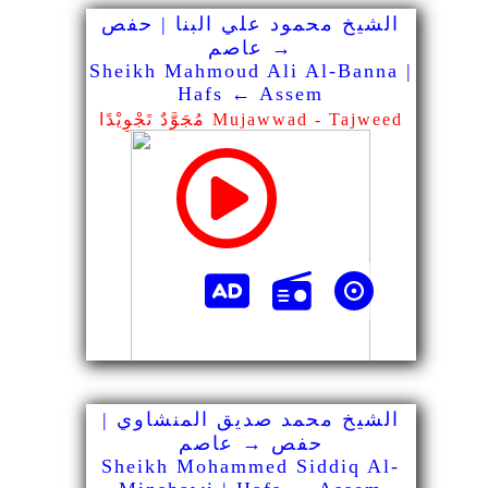
الشيخ محمود علي البنا | حفص
→ عاصم
Sheikh Mahmoud Ali Al-Banna |
Hafs ← Assem
مُجَوَّدٌ تَجْوِيْدًا Mujawwad - Tajweed
الشيخ محمد صديق المنشاوي |
حفص → عاصم
Sheikh Mohammed Siddiq Al-