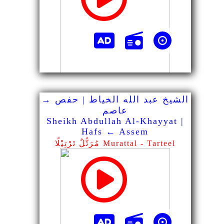
الشيخ عبد الله الخياط | حفص →
عاصم
Sheikh Abdullah Al-Khayyat |
Hafs ← Assem
مُرَتًّلٌ تَرْتِيْلًا Murattal - Tarteel