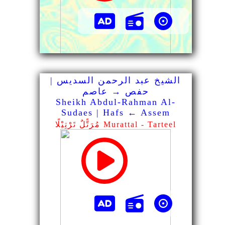
الشيخ عبد الرحمن السديس |
حفص → عاصم
Sheikh Abdul-Rahman Al-
Sudaes | Hafs ← Assem
مُرَتًّلٌ تَرْتِيْلًا Murattal - Tarteel