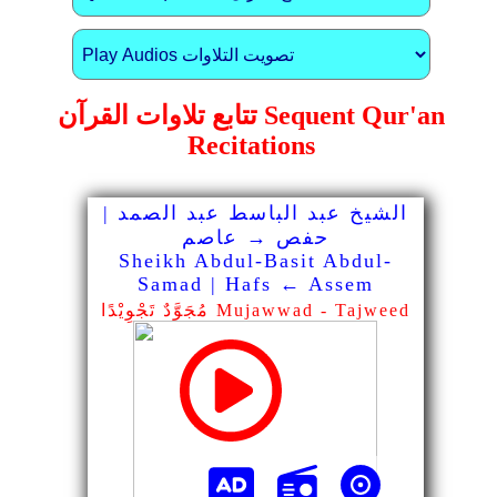
تتابع تلاوات القرآن Sequent Qur'an
Recitations
الشيخ عبد الباسط عبد الصمد |
حفص → عاصم
Sheikh Abdul-Basit Abdul-
Samad | Hafs ← Assem
مُجَوَّدٌ تَجْوِيْدًا Mujawwad - Tajweed