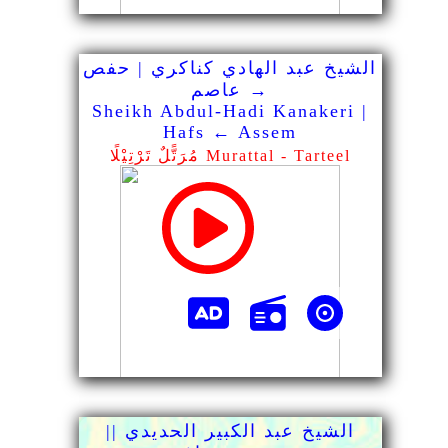
الشيخ عبد الهادي كناكري | حفص
→ عاصم
Sheikh Abdul-Hadi Kanakeri |
Hafs ← Assem
مُرَتًّلٌ تَرْتِيْلًا Murattal - Tarteel
الشيخ عبد الكبير الحديدي ||