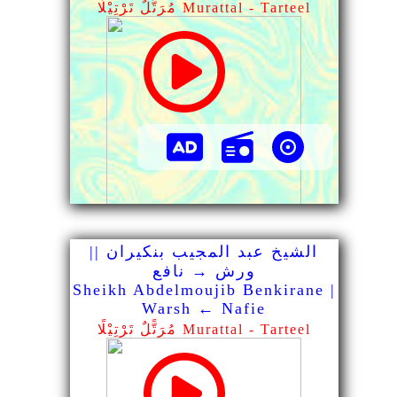
مُرَتًّلٌ تَرْتِيْلًا Murattal - Tarteel
الشيخ عبد المجيب بنكيران ||
ورش → نافع
Sheikh Abdelmoujib Benkirane |
Warsh ← Nafie
مُرَتًّلٌ تَرْتِيْلًا Murattal - Tarteel