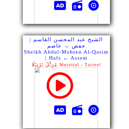
الشيخ عبد المحسن القاسم |
حفص → عاصم
Sheikh Abdul-Mohsen Al-Qasim
| Hafs ← Assem
مُرَتًّلٌ تَرْتِيْلًا Murattal - Tarteel