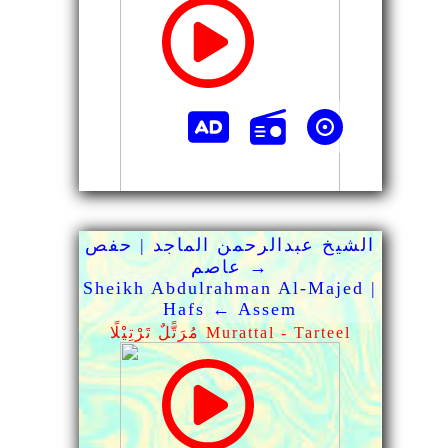
الشيخ عبدالرحمن الماجد | حفص
→ عاصم
Sheikh Abdulrahman Al-Majed |
Hafs ← Assem
مُرَتًّلٌ تَرْتِيْلًا Murattal - Tarteel