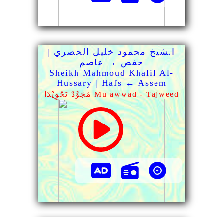
الشيخ محمود خليل الحصري |
حفص → عاصم
Sheikh Mahmoud Khalil Al-
Hussary | Hafs ← Assem
مُجَوَّدٌ تَجْوِيْدًا Mujawwad - Tajweed