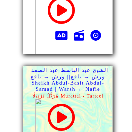
الشيخ عبد الباسط عبد الصمد |
ورش → نافع|| ورش → نافع
Sheikh Abdul-Basit Abdul-
Samad | Warsh ← Nafie
مُرَتًّلٌ تَرْتِيْلًا Murattal - Tarteel