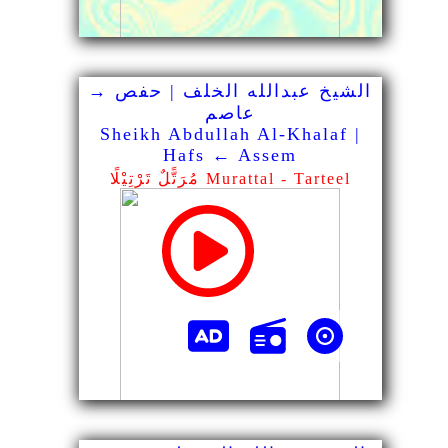
الشيخ عبدالله الخلف | حفص →
عاصم
Sheikh Abdullah Al-Khalaf |
Hafs ← Assem
مُرَتًّلٌ تَرْتِيْلًا Murattal - Tarteel