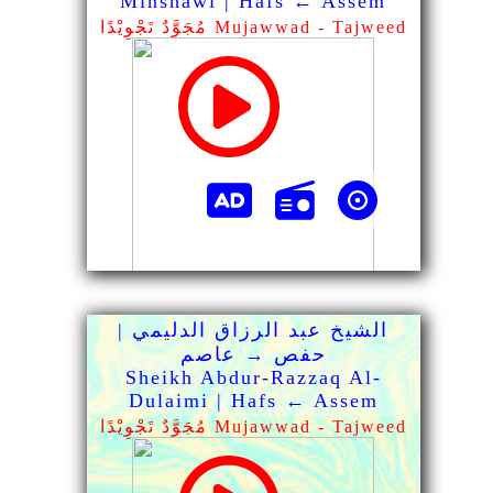
Minshawi | Hafs ← Assem
مُجَوَّدٌ تَجْوِيْدًا Mujawwad - Tajweed
الشيخ عبد الرزاق الدليمي |
حفص → عاصم
Sheikh Abdur-Razzaq Al-
Dulaimi | Hafs ← Assem
مُجَوَّدٌ تَجْوِيْدًا Mujawwad - Tajweed