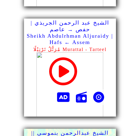
الشيخ عبد الرحمن الجريذي |
حفص → عاصم
Sheikh Abdulrhman Aljuraidy |
Hafs ← Assem
مُرَتًّلٌ تَرْتِيْلًا Murattal - Tarteel
الشيخ عبدالرحمن بنموسى ||