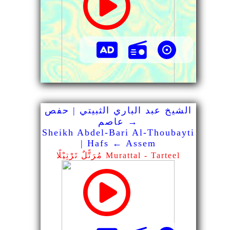
الشيخ عبد الباري الثبيتي | حفص
→ عاصم
Sheikh Abdel-Bari Al-Thoubayti
| Hafs ← Assem
مُرَتًّلٌ تَرْتِيْلًا Murattal - Tarteel