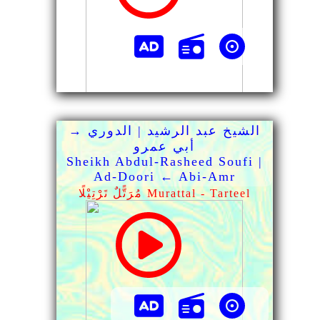
الشيخ عبد الرشيد | الدوري →
أبي عمرو
Sheikh Abdul-Rasheed Soufi |
Ad-Doori ← Abi-Amr
مُرَتًّلٌ تَرْتِيْلًا Murattal - Tarteel