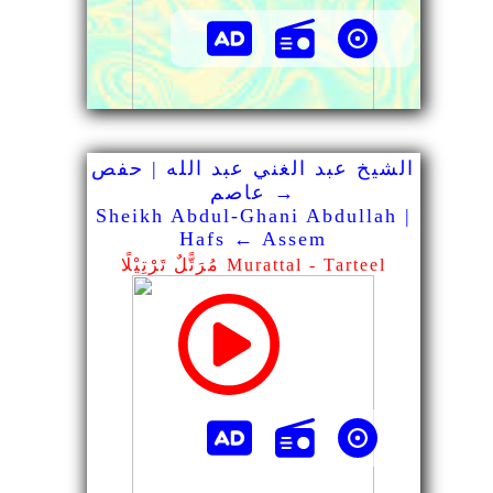
الشيخ عبد الغني عبد الله | حفص
→ عاصم
Sheikh Abdul-Ghani Abdullah |
Hafs ← Assem
مُرَتًّلٌ تَرْتِيْلًا Murattal - Tarteel