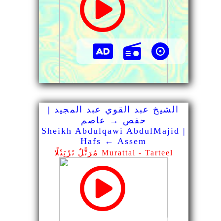
الشيخ عبد القوي عبد المجيد |
حفص → عاصم
Sheikh Abdulqawi AbdulMajid |
Hafs ← Assem
مُرَتًّلٌ تَرْتِيْلًا Murattal - Tarteel