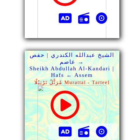
الشيخ عبدالله الكندري | حفص
→ عاصم
Sheikh Abdullah Al-Kandari |
Hafs ← Assem
مُرَتًّلٌ تَرْتِيْلًا Murattal - Tarteel