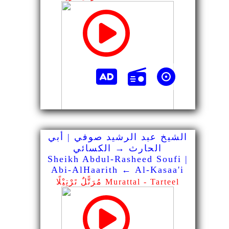
الشيخ عبد الرشيد صوفي | أبي
الحارث → الكسائي
Sheikh Abdul-Rasheed Soufi |
Abi-AlHaarith ← Al-Kasaa'i
مُرَتًّلٌ تَرْتِيْلًا Murattal - Tarteel