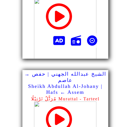
الشيخ عبدالله الجهني | حفص →
عاصم
Sheikh Abdullah Al-Johany |
Hafs ← Assem
مُرَتًّلٌ تَرْتِيْلًا Murattal - Tarteel