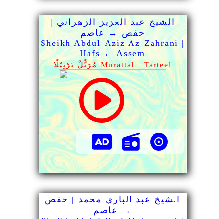
الشيخ عبد العزيز الزهراني |
حفص → عاصم
Sheikh Abdul-Aziz Az-Zahrani |
Hafs ← Assem
مُرَتًّلٌ تَرْتِيْلًا Murattal - Tarteel
الشيخ عبد الباري محمد | حفص
→ عاصم