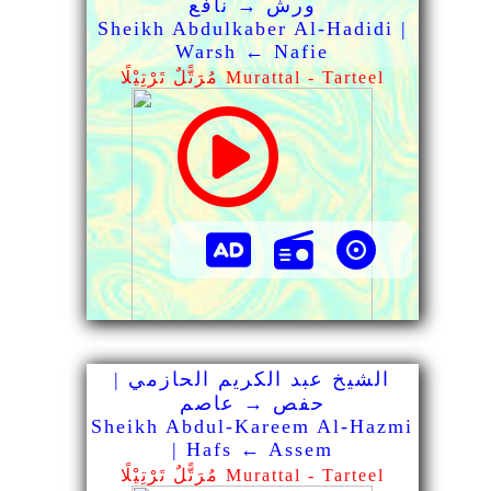
ورش → نافع
Sheikh Abdulkaber Al-Hadidi |
Warsh ← Nafie
مُرَتًّلٌ تَرْتِيْلًا Murattal - Tarteel
الشيخ عبد الكريم الحازمي |
حفص → عاصم
Sheikh Abdul-Kareem Al-Hazmi
| Hafs ← Assem
مُرَتًّلٌ تَرْتِيْلًا Murattal - Tarteel