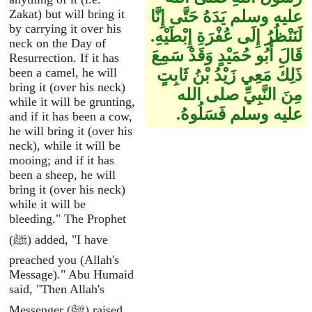
Zakat) but will bring it
عليه وسلم يَدَهُ حَتَّى إِنَّا
by carrying it over his
لَنَنْظُرُ إِلَى عُفْرَةِ إِبْطَيْهِ‏.‏
neck on the Day of
قَالَ أَبُو حُمَيْدٍ وَقَدْ سَمِعَ
Resurrection. If it has
been a camel, he will
ذَلِكَ مَعِي زَيْدُ بْنُ ثَابِتٍ
bring it (over his neck)
مِنَ النَّبِيِّ صلى الله
while it will be grunting,
عليه وسلم فَسَلُوهُ‏.‏
and if it has been a cow,
he will bring it (over his
neck), while it will be
mooing; and if it has
been a sheep, he will
bring it (over his neck)
while it will be
bleeding." The Prophet
(ﷺ) added, "I have
preached you (Allah's
Message)." Abu Humaid
said, "Then Allah's
Messenger (ﷺ) raised