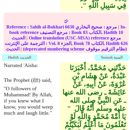
فِي سَبِيلِ اللَّهِ ‏"‏‏.‏
In-
|
مرجع :
صحيح البخاري
6630
Sahih al-Bukhari
Reference :
10
الكتاب, Hadith
83
book reference مرجع التصنيف : Book
Online translation (USC-MSA) reference مرجع
|
الحديث
626
الكتاب, Hadith
78
الجزء, Book
8
الترجمة على الإنترنت : Vol.
(deprecated numbering scheme نظام الترقيم موقوف)
|
الحديث
Sunnah السنة
Hadith الحديث
Narrated 'Aisha:
حَدَّثَنِي مُحَمَّدٌ، أَخْبَرَنَا
عَبْدَةُ، عَنْ هِشَامِ بْنِ
The Prophet (ﷺ) said,
عُرْوَةَ، عَنْ أَبِيهِ، عَنْ
"O followers of
عَائِشَةَ ـ رضى الله عنها
Muhammad! By Allah,
ـ عَنِ النَّبِيِّ صلى الله
if you knew what I
know, you would weep
عليه وسلم أَنَّهُ قَالَ ‏ "‏
much and laugh little."
يَا أُمَّةَ مُحَمَّدٍ وَاللَّهِ لَوْ
تَعْلَمُونَ مَا أَعْلَمُ لَبَكَيْتُمْ