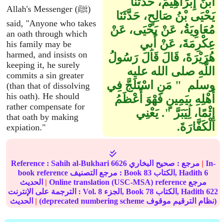
ابْنَ إِبْرَاهِيمَ، حَدَّثَنَا
Allah's Messenger (ﷺ)
يَحْيَى بْنُ صَالِحٍ، حَدَّثَنَا
said, "Anyone who takes
مُعَاوِيَةُ، عَنْ يَحْيَى، عَنْ
an oath through which
عِكْرِمَةَ، عَنْ أَبِي
his family may be
harmed, and insists on
هُرَيْرَةَ، قَالَ قَالَ رَسُولُ
keeping it, he surely
اللَّهِ صلى الله عليه
commits a sin greater
وسلم ‏ "‏ مَنِ اسْتَلَجَّ فِي
(than that of dissolving
his oath). He should
أَهْلِهِ بِيَمِينٍ فَهْوَ أَعْظَمُ
rather compensate for
إِثْمًا، لِيَبَرَّ ‏"‏‏.‏ يَعْنِي
that oath by making
الْكَفَّارَةَ‏.‏
expiation."
In-
|
مرجع :
صحيح البخاري
6626
Sahih al-Bukhari
Reference :
6
الكتاب, Hadith
83
book reference مرجع التصنيف : Book
Online translation (USC-MSA) reference مرجع
|
الحديث
622
الكتاب, Hadith
78
الجزء, Book
8
الترجمة على الإنترنت : Vol.
(deprecated numbering scheme نظام الترقيم موقوف)
|
الحديث