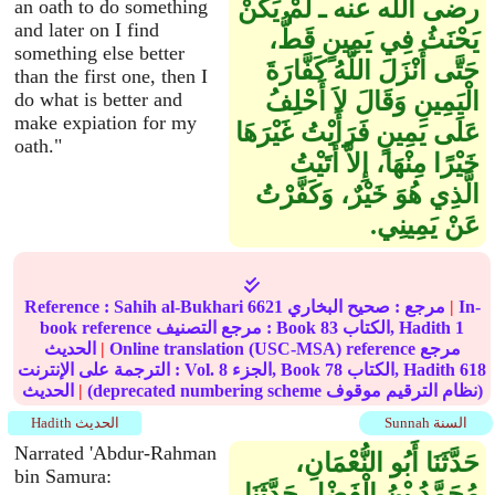
رضى الله عنه ـ لَمْ يَكُنْ
an oath to do something
and later on I find
يَحْنَثُ فِي يَمِينٍ قَطُّ،
something else better
حَتَّى أَنْزَلَ اللَّهُ كَفَّارَةَ
than the first one, then I
الْيَمِينِ وَقَالَ لاَ أَحْلِفُ
do what is better and
make expiation for my
عَلَى يَمِينٍ فَرَأَيْتُ غَيْرَهَا
oath."
خَيْرًا مِنْهَا، إِلاَّ أَتَيْتُ
الَّذِي هُوَ خَيْرٌ، وَكَفَّرْتُ
عَنْ يَمِينِي‏.‏
In-
|
مرجع :
صحيح البخاري
6621
Sahih al-Bukhari
Reference :
1
الكتاب, Hadith
83
book reference مرجع التصنيف : Book
Online translation (USC-MSA) reference مرجع
|
الحديث
618
الكتاب, Hadith
78
الجزء, Book
8
الترجمة على الإنترنت : Vol.
(deprecated numbering scheme نظام الترقيم موقوف)
|
الحديث
Sunnah السنة
Hadith الحديث
Narrated 'Abdur-Rahman
حَدَّثَنَا أَبُو النُّعْمَانِ،
bin Samura:
مُحَمَّدُ بْنُ الْفَضْلِ حَدَّثَنَا