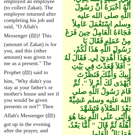
employed an employee
أَنَّهُ أَخْبَرَهُ أَنَّ رَسُولَ
(to collect Zakat). The
employee returned after
اللَّهِ صلى الله عليه
completing his job and
وسلم اسْتَعْمَلَ عَامِلاً
said, "O Allah's
فَجَاءَهُ الْعَامِلُ حِينَ فَرَغَ
Messenger (ﷺ)! This
مِنْ عَمَلِهِ فَقَالَ يَا
(amount of Zakat) is for
رَسُولَ اللَّهِ هَذَا لَكُمْ،
you, and this (other
وَهَذَا أُهْدِيَ لِي‏.‏ فَقَالَ لَهُ
amount) was given to
me as a present." The
‏"‏ أَفَلاَ قَعَدْتَ فِي بَيْتِ
Prophet (ﷺ) said to
أَبِيكَ وَأُمِّكَ فَنَظَرْتَ
him, "Why didn't you
أَيُهْدَى لَكَ أَمْ لاَ ‏"‏‏.‏ ثُمَّ
stay at your father's or
قَامَ رَسُولُ اللَّهِ صلى
mother's house and see if
الله عليه وسلم عَشِيَّةً
you would be given
presents or not?" Then
بَعْدَ الصَّلاَةِ فَتَشَهَّدَ
Allah's Messenger (ﷺ)
وَأَثْنَى عَلَى اللَّهِ بِمَا هُوَ
got up in the evening
أَهْلُهُ ثُمَّ قَالَ ‏"‏ أَمَّا بَعْدُ،
after the prayer, and
فَمَا بَالُ الْعَامِلِ