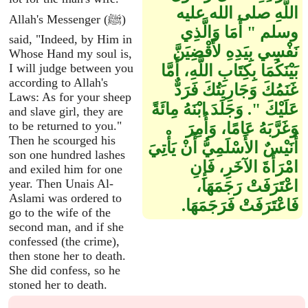
اللَّهِ صلى الله عليه
Allah's Messenger (ﷺ)
وسلم ‏"‏ أَمَا وَالَّذِي
said, "Indeed, by Him in
نَفْسِي بِيَدِهِ لأَقْضِيَنَّ
Whose Hand my soul is,
I will judge between you
بَيْنَكُمَا بِكِتَابِ اللَّهِ، أَمَّا
according to Allah's
غَنَمُكَ وَجَارِيَتُكَ فَرَدٌّ
Laws: As for your sheep
عَلَيْكَ ‏"‏‏.‏ وَجَلَدَ ابْنَهُ مِائَةً
and slave girl, they are
to be returned to you."
وَغَرَّبَهُ عَامًا، وَأُمِرَ
Then he scourged his
أُنَيْسٌ الأَسْلَمِيُّ أَنْ يَأْتِيَ
son one hundred lashes
امْرَأَةَ الآخَرِ، فَإِنِ
and exiled him for one
year. Then Unais Al-
اعْتَرَفَتْ رَجَمَهَا،
Aslami was ordered to
فَاعْتَرَفَتْ فَرَجَمَهَا‏.‏
go to the wife of the
second man, and if she
confessed (the crime),
then stone her to death.
She did confess, so he
stoned her to death.