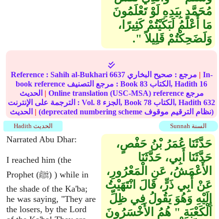
مُحَمَّدٍ بِيَدِهِ لَوْ تَعْلَمُونَ
مَا أَعْلَمُ لَبَكَيْتُمْ كَثِيرًا،
وَلَضَحِكْتُمْ قَلِيلاً ‏"‏‏.‏
In-
|
مرجع :
صحيح البخاري
6637
Sahih al-Bukhari
Reference :
16
الكتاب, Hadith
83
book reference مرجع التصنيف : Book
Online translation (USC-MSA) reference مرجع
|
الحديث
632
الكتاب, Hadith
78
الجزء, Book
8
الترجمة على الإنترنت : Vol.
(deprecated numbering scheme نظام الترقيم موقوف)
|
الحديث
Sunnah السنة
Hadith الحديث
Narrated Abu Dhar:
حَدَّثَنَا عُمَرُ بْنُ حَفْصٍ،
حَدَّثَنَا أَبِي، حَدَّثَنَا
I reached him (the
الأَعْمَشُ، عَنِ الْمَعْرُورِ،
Prophet (ﷺ) ) while in
عَنْ أَبِي ذَرٍّ، قَالَ انْتَهَيْتُ
the shade of the Ka'ba;
إِلَيْهِ وَهُوَ يَقُولُ فِي ظِلِّ
he was saying, "They are
the losers, by the Lord
الْكَعْبَةِ ‏"‏ هُمُ الأَخْسَرُونَ