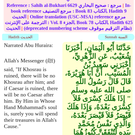
In-
|
مرجع :
صحيح البخاري
6629
Sahih al-Bukhari
Reference :
9
الكتاب, Hadith
83
book reference مرجع التصنيف : Book
Online translation (USC-MSA) reference مرجع
|
الحديث
625
الكتاب, Hadith
78
الجزء, Book
8
الترجمة على الإنترنت : Vol.
(deprecated numbering scheme نظام الترقيم موقوف)
|
الحديث
Sunnah السنة
Hadith الحديث
Narrated Abu Huraira:
حَدَّثَنَا أَبُو الْيَمَانِ، أَخْبَرَنَا
شُعَيْبٌ، عَنِ الزُّهْرِيِّ،
Allah's Messenger (ﷺ)
أَخْبَرَنِي سَعِيدُ بْنُ
said, "If Khosrau is
الْمُسَيَّبِ، أَنَّ أَبَا هُرَيْرَةَ،
ruined, there will be no
قَالَ قَالَ رَسُولُ اللَّهِ
Khosrau after him; and
if Caesar is ruined, there
صلى الله عليه وسلم ‏
will be no Caesar after
"‏ إِذَا هَلَكَ كِسْرَى فَلاَ
him. By Him in Whose
كِسْرَى بَعْدَهُ، وَإِذَا هَلَكَ
Hand Muhammad's soul
is, surely you will spend
قَيْصَرُ فَلاَ قَيْصَرَ بَعْدَهُ،
their treasures in Allah's
وَالَّذِي نَفْسُ مُحَمَّدٍ
Cause."
بِيَدِهِ لَتُنْفَقَنَّ كُنُوزُهُمَا