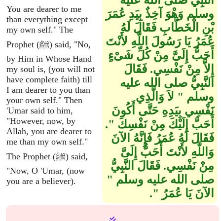
النَّبِيِّ صلى الله عليه
You are dearer to me
وسلم وَهْوَ آخِذٌ بِيَدِ عُمَرَ
than everything except
بْنِ الْخَطَّابِ فَقَالَ لَهُ
my own self." The
عُمَرُ يَا رَسُولَ اللَّهِ لأَنْتَ
Prophet (ﷺ) said, "No,
أَحَبُّ إِلَىَّ مِنْ كُلِّ شَىْءٍ
by Him in Whose Hand
إِلاَّ مِنْ نَفْسِي‏.‏ فَقَالَ
my soul is, (you will not
have complete faith) till
النَّبِيُّ صلى الله عليه
I am dearer to you than
وسلم ‏"‏ لاَ وَالَّذِي
your own self." Then
نَفْسِي بِيَدِهِ حَتَّى أَكُونَ
'Umar said to him,
"However, now, by
أَحَبَّ إِلَيْكَ مِنْ نَفْسِكَ ‏"‏‏.‏
Allah, you are dearer to
فَقَالَ لَهُ عُمَرُ فَإِنَّهُ الآنَ
me than my own self."
وَاللَّهِ لأَنْتَ أَحَبُّ إِلَىَّ
The Prophet (ﷺ) said,
مِنْ نَفْسِي‏.‏ فَقَالَ النَّبِيُّ
"Now, O 'Umar, (now
صلى الله عليه وسلم ‏"‏
you are a believer).
الآنَ يَا عُمَرُ ‏"‏‏.‏