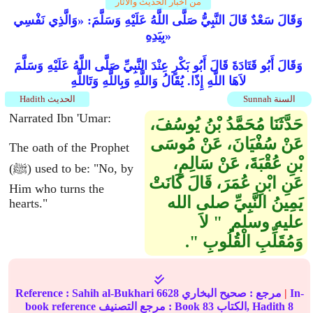
من أخبار الحديث والآثار
وَقَالَ سَعْدٌ قَالَ النَّبِيُّ صَلَّى اللَّهُ عَلَيْهِ وَسَلَّمَ: «وَالَّذِي نَفْسِي
بِيَدِهِ»
وَقَالَ أَبُو قَتَادَةَ قَالَ أَبُو بَكْرٍ عِنْدَ النَّبِيِّ صَلَّى اللَّهُ عَلَيْهِ وَسَلَّمَ
لاَهَا اللَّهِ إِذًا. يُقَالُ وَاللَّهِ وَبِاللَّهِ وَتَاللَّهِ
Sunnah السنة
Hadith الحديث
Narrated Ibn 'Umar:
حَدَّثَنَا مُحَمَّدُ بْنُ يُوسُفَ،
عَنْ سُفْيَانَ، عَنْ مُوسَى
The oath of the Prophet
بْنِ عُقْبَةَ، عَنْ سَالِمٍ،
(ﷺ) used to be: "No, by
عَنِ ابْنِ عُمَرَ، قَالَ كَانَتْ
Him who turns the
يَمِينُ النَّبِيِّ صلى الله
hearts."
عليه وسلم ‏ "‏ لاَ
وَمُقَلِّبِ الْقُلُوبِ ‏"‏‏.‏
In-
|
مرجع :
صحيح البخاري
6628
Sahih al-Bukhari
Reference :
8
الكتاب, Hadith
83
book reference مرجع التصنيف : Book