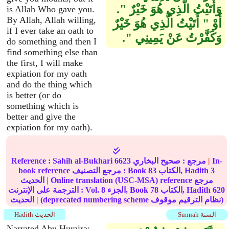
وَأَتَيْتُ الَّذِي هُوَ خَيْرٌ ‏"‏‏.‏
is Allah Who gave you.
By Allah, Allah willing,
أَوْ ‏"‏ أَتَيْتُ الَّذِي هُوَ خَيْرٌ
if I ever take an oath to
وَكَفَّرْتُ عَنْ يَمِينِي ‏"‏‏.‏
do something and then I
find something else than
the first, I will make
expiation for my oath
and do the thing which
is better (or do
something which is
better and give the
expiation for my oath).
In-
|
مرجع :
صحيح البخاري
6623
Sahih al-Bukhari
Reference :
3
الكتاب, Hadith
83
book reference مرجع التصنيف : Book
Online translation (USC-MSA) reference مرجع
|
الحديث
620
الكتاب, Hadith
78
الجزء, Book
8
الترجمة على الإنترنت : Vol.
(deprecated numbering scheme نظام الترقيم موقوف)
|
الحديث
Sunnah السنة
Hadith الحديث
Narrated Abu Huraira: