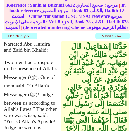
In-
|
مرجع :
صحيح البخاري
6632
Sahih al-Bukhari
Reference :
12
الكتاب, Hadith
83
book reference مرجع التصنيف : Book
Online translation (USC-MSA) reference مرجع
|
الحديث
628
الكتاب, Hadith
78
الجزء, Book
8
الترجمة على الإنترنت : Vol.
(deprecated numbering scheme نظام الترقيم موقوف)
|
الحديث
Sunnah السنة
Hadith الحديث
Narrated Abu Huraira
حَدَّثَنَا إِسْمَاعِيلُ، قَالَ
and Zaid bin Khalid:
حَدَّثَنِي مَالِكٌ، عَنِ ابْنِ
شِهَابٍ، عَنْ عُبَيْدِ اللَّهِ
Two men had a dispute
in the presence of Allah's
بْنِ عَبْدِ اللَّهِ بْنِ عُتْبَةَ بْنِ
Messenger (ﷺ). One of
مَسْعُودٍ، عَنْ أَبِي
them said, "O Allah's
هُرَيْرَةَ، وَزَيْدِ بْنِ خَالِدٍ،
Messenger (ﷺ)! Judge
أَنَّهُمَا أَخْبَرَاهُ أَنَّ رَجُلَيْنِ
اخْتَصَمَا إِلَى رَسُولِ اللَّهِ
between us according to
Allah's Laws." The other
صلى الله عليه وسلم
who was wiser, said,
فَقَالَ أَحَدُهُمَا اقْضِ بَيْنَنَا
"Yes, O Allah's Apostle!
بِكِتَابِ اللَّهِ‏.‏ وَقَالَ الآخَرُ
Judge between us