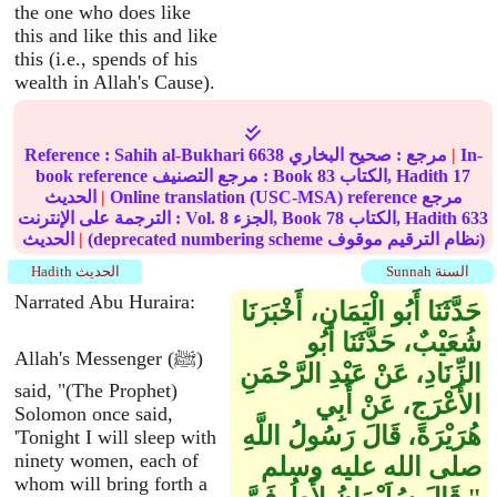
the one who does like
this and like this and like
this (i.e., spends of his
wealth in Allah's Cause).
In-
|
مرجع :
صحيح البخاري
6638
Sahih al-Bukhari
Reference :
17
الكتاب, Hadith
83
book reference مرجع التصنيف : Book
Online translation (USC-MSA) reference مرجع
|
الحديث
633
الكتاب, Hadith
78
الجزء, Book
8
الترجمة على الإنترنت : Vol.
(deprecated numbering scheme نظام الترقيم موقوف)
|
الحديث
Sunnah السنة
Hadith الحديث
Narrated Abu Huraira:
حَدَّثَنَا أَبُو الْيَمَانِ، أَخْبَرَنَا
شُعَيْبٌ، حَدَّثَنَا أَبُو
Allah's Messenger (ﷺ)
الزِّنَادِ، عَنْ عَبْدِ الرَّحْمَنِ
said, "(The Prophet)
الأَعْرَجِ، عَنْ أَبِي
Solomon once said,
هُرَيْرَةَ، قَالَ رَسُولُ اللَّهِ
'Tonight I will sleep with
ninety women, each of
صلى الله عليه وسلم ‏
whom will bring forth a