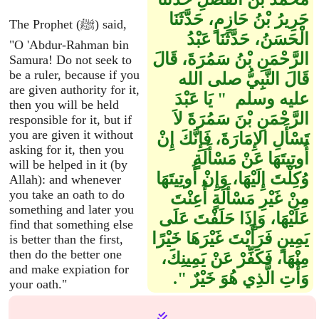
جَرِيرُ بْنُ حَازِمٍ، حَدَّثَنَا
The Prophet (ﷺ) said,
الْحَسَنُ، حَدَّثَنَا عَبْدُ
"O 'Abdur-Rahman bin
الرَّحْمَنِ بْنُ سَمُرَةَ، قَالَ
Samura! Do not seek to
be a ruler, because if you
قَالَ النَّبِيُّ صلى الله
are given authority for it,
عليه وسلم ‏ "‏ يَا عَبْدَ
then you will be held
الرَّحْمَنِ بْنَ سَمُرَةَ لاَ
responsible for it, but if
you are given it without
تَسْأَلِ الإِمَارَةَ، فَإِنَّكَ إِنْ
asking for it, then you
أُوتِيتَهَا عَنْ مَسْأَلَةٍ
will be helped in it (by
وُكِلْتَ إِلَيْهَا، وَإِنْ أُوتِيتَهَا
Allah): and whenever
you take an oath to do
مِنْ غَيْرِ مَسْأَلَةٍ أُعِنْتَ
something and later you
عَلَيْهَا، وَإِذَا حَلَفْتَ عَلَى
find that something else
يَمِينٍ فَرَأَيْتَ غَيْرَهَا خَيْرًا
is better than the first,
then do the better one
مِنْهَا، فَكَفِّرْ عَنْ يَمِينِكَ،
and make expiation for
وَأْتِ الَّذِي هُوَ خَيْرٌ ‏"‏‏.‏
your oath."