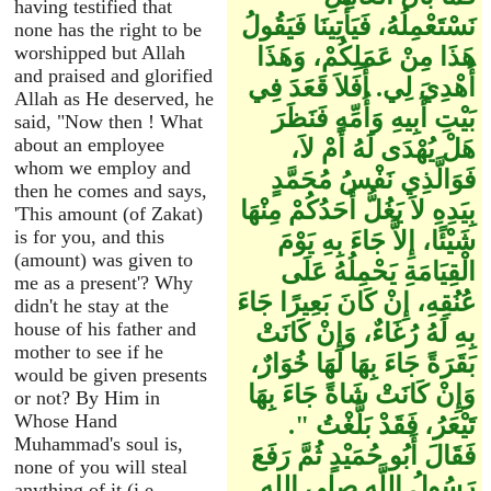
having testified that
نَسْتَعْمِلُهُ، فَيَأْتِينَا فَيَقُولُ
none has the right to be
worshipped but Allah
هَذَا مِنْ عَمَلِكُمْ، وَهَذَا
and praised and glorified
أُهْدِيَ لِي‏.‏ أَفَلاَ قَعَدَ فِي
Allah as He deserved, he
بَيْتِ أَبِيهِ وَأُمِّهِ فَنَظَرَ
said, "Now then ! What
about an employee
هَلْ يُهْدَى لَهُ أَمْ لاَ،
whom we employ and
فَوَالَّذِي نَفْسُ مُحَمَّدٍ
then he comes and says,
بِيَدِهِ لاَ يَغُلُّ أَحَدُكُمْ مِنْهَا
'This amount (of Zakat)
is for you, and this
شَيْئًا، إِلاَّ جَاءَ بِهِ يَوْمَ
(amount) was given to
الْقِيَامَةِ يَحْمِلُهُ عَلَى
me as a present'? Why
عُنُقِهِ، إِنْ كَانَ بَعِيرًا جَاءَ
didn't he stay at the
house of his father and
بِهِ لَهُ رُغَاءٌ، وَإِنْ كَانَتْ
mother to see if he
بَقَرَةً جَاءَ بِهَا لَهَا خُوَارٌ،
would be given presents
وَإِنْ كَانَتْ شَاةً جَاءَ بِهَا
or not? By Him in
Whose Hand
تَيْعَرُ، فَقَدْ بَلَّغْتُ ‏"‏‏.‏
Muhammad's soul is,
فَقَالَ أَبُو حُمَيْدٍ ثُمَّ رَفَعَ
none of you will steal
رَسُولُ اللَّهِ صلى الله
anything of it (i.e.