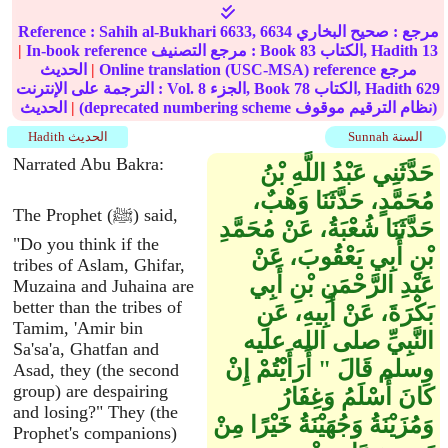
مرجع :
صحيح البخاري
6633, 6634
Sahih al-Bukhari
Reference :
13
الكتاب, Hadith
83
In-book reference مرجع التصنيف : Book
|
Online translation (USC-MSA) reference مرجع
|
الحديث
629
الكتاب, Hadith
78
الجزء, Book
8
الترجمة على الإنترنت : Vol.
(deprecated numbering scheme نظام الترقيم موقوف)
|
الحديث
Sunnah السنة
Hadith الحديث
Narrated Abu Bakra:
حَدَّثَنِي عَبْدُ اللَّهِ بْنُ
مُحَمَّدٍ، حَدَّثَنَا وَهْبٌ،
The Prophet (ﷺ) said,
حَدَّثَنَا شُعْبَةُ، عَنْ مُحَمَّدِ
"Do you think if the
بْنِ أَبِي يَعْقُوبَ، عَنْ
tribes of Aslam, Ghifar,
عَبْدِ الرَّحْمَنِ بْنِ أَبِي
Muzaina and Juhaina are
better than the tribes of
بَكْرَةَ، عَنْ أَبِيهِ، عَنِ
Tamim, 'Amir bin
النَّبِيِّ صلى الله عليه
Sa'sa'a, Ghatfan and
وسلم قَالَ ‏"‏ أَرَأَيْتُمْ إِنْ
Asad, they (the second
group) are despairing
كَانَ أَسْلَمُ وَغِفَارُ
and losing?" They (the
وَمُزَيْنَةُ وَجُهَيْنَةُ خَيْرًا مِنْ
Prophet's companions)