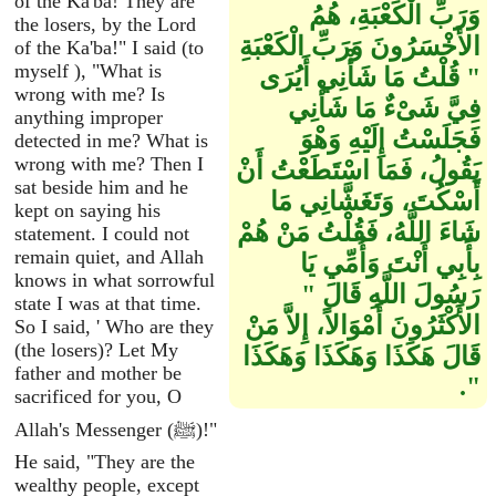
of the Ka'ba! They are
وَرَبِّ الْكَعْبَةِ، هُمُ
the losers, by the Lord
الأَخْسَرُونَ وَرَبِّ الْكَعْبَةِ
of the Ka'ba!" I said (to
myself ), "What is
‏"‏ قُلْتُ مَا شَأْنِي أَيُرَى
wrong with me? Is
فِيَّ شَىْءٌ مَا شَأْنِي
anything improper
فَجَلَسْتُ إِلَيْهِ وَهْوَ
detected in me? What is
wrong with me? Then I
يَقُولُ، فَمَا اسْتَطَعْتُ أَنْ
sat beside him and he
أَسْكُتَ، وَتَغَشَّانِي مَا
kept on saying his
شَاءَ اللَّهُ، فَقُلْتُ مَنْ هُمْ
statement. I could not
remain quiet, and Allah
بِأَبِي أَنْتَ وَأُمِّي يَا
knows in what sorrowful
رَسُولَ اللَّهِ قَالَ ‏"‏
state I was at that time.
الأَكْثَرُونَ أَمْوَالاً، إِلاَّ مَنْ
So I said, ' Who are they
(the losers)? Let My
قَالَ هَكَذَا وَهَكَذَا وَهَكَذَا
father and mother be
‏"‏‏.‏
sacrificed for you, O
Allah's Messenger (ﷺ)!"
He said, "They are the
wealthy people, except