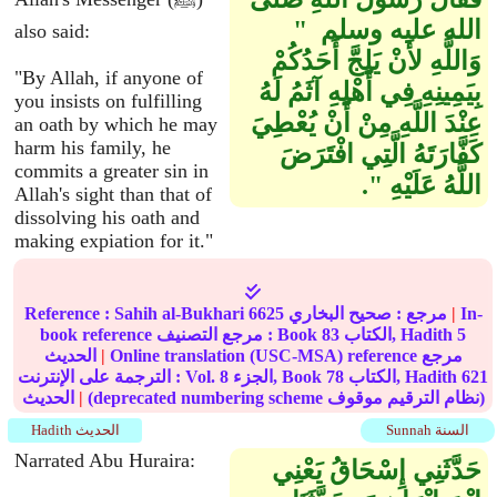
الله عليه وسلم ‏ "‏
also said:
وَاللَّهِ لأَنْ يَلِجَّ أَحَدُكُمْ
"By Allah, if anyone of
بِيَمِينِهِ فِي أَهْلِهِ آثَمُ لَهُ
you insists on fulfilling
عِنْدَ اللَّهِ مِنْ أَنْ يُعْطِيَ
an oath by which he may
harm his family, he
كَفَّارَتَهُ الَّتِي افْتَرَضَ
commits a greater sin in
اللَّهُ عَلَيْهِ ‏"‏‏.‏
Allah's sight than that of
dissolving his oath and
making expiation for it."
In-
|
مرجع :
صحيح البخاري
6625
Sahih al-Bukhari
Reference :
5
الكتاب, Hadith
83
book reference مرجع التصنيف : Book
Online translation (USC-MSA) reference مرجع
|
الحديث
621
الكتاب, Hadith
78
الجزء, Book
8
الترجمة على الإنترنت : Vol.
(deprecated numbering scheme نظام الترقيم موقوف)
|
الحديث
Sunnah السنة
Hadith الحديث
Narrated Abu Huraira:
حَدَّثَنِي إِسْحَاقُ يَعْنِي