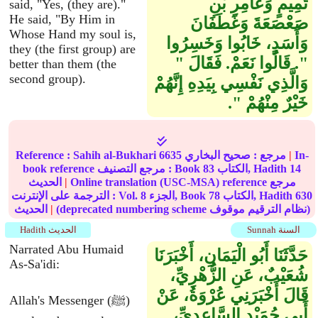
تَمِيمٍ وَعَامِرِ بْنِ
said, "Yes, (they are)."
He said, "By Him in
صَعْصَعَةَ وَغَطَفَانَ
Whose Hand my soul is,
وَأَسَدٍ، خَابُوا وَخَسِرُوا
they (the first group) are
‏"‏‏.‏ قَالُوا نَعَمْ‏.‏ فَقَالَ ‏"‏
better than them (the
second group).
وَالَّذِي نَفْسِي بِيَدِهِ إِنَّهُمْ
خَيْرٌ مِنْهُمْ ‏"‏‏.‏
In-
|
مرجع :
صحيح البخاري
6635
Sahih al-Bukhari
Reference :
14
الكتاب, Hadith
83
book reference مرجع التصنيف : Book
Online translation (USC-MSA) reference مرجع
|
الحديث
630
الكتاب, Hadith
78
الجزء, Book
8
الترجمة على الإنترنت : Vol.
(deprecated numbering scheme نظام الترقيم موقوف)
|
الحديث
Sunnah السنة
Hadith الحديث
Narrated Abu Humaid
حَدَّثَنَا أَبُو الْيَمَانِ، أَخْبَرَنَا
As-Sa'idi:
شُعَيْبٌ، عَنِ الزُّهْرِيِّ،
قَالَ أَخْبَرَنِي عُرْوَةُ، عَنْ
Allah's Messenger (ﷺ)
أَبِي حُمَيْدٍ السَّاعِدِيِّ،