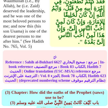
فَقَدْ كُنْتُمْ تَطْعَنُونَ، فِي
Waaimullah (i.e., By
Allah), he (i.e. Zaid)
إِمْرَةِ أَبِيهِ مِنْ قَبْلُ، وَايْمُ
deserved the leadership,
اللَّهِ إِنْ كَانَ لَخَلِيقًا
and he was one of the
لِلإِمَارَةِ، وَإِنْ كَانَ لَمِنْ
most beloved persons to
me; and now this (his
أَحَبِّ النَّاسِ إِلَىَّ، وَإِنَّ
son Usama) is one of the
هَذَا لَمِنْ أَحَبِّ النَّاسِ
dearest persons to me
إِلَىَّ بَعْدَهُ ‏"‏‏.‏
after him." (See Hadith
No. 765, Vol. 5)
In-
|
مرجع :
صحيح البخاري
6627
Sahih al-Bukhari
Reference :
7
الكتاب, Hadith
83
book reference مرجع التصنيف : Book
Online translation (USC-MSA) reference مرجع
|
الحديث
623
الكتاب, Hadith
78
الجزء, Book
8
الترجمة على الإنترنت : Vol.
(deprecated numbering scheme نظام الترقيم موقوف)
|
الحديث
(3) Chapter: How did the oaths of the Prophet (saws)
use to be?
(3) باب كَيْفَ كَانَتْ يَمِينُ النَّبِيِّ صلى الله عليه وسلم