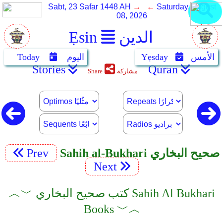
Sabt, 23 Safar 1448 AH
→ ←
Saturday, August
08, 2026
الدين
Ẹsin
الأمس
Yẹsday
اليوم
Today
Stories
Quran
مشاركة
Share
Sahih al-Bukhari صحيح البخاري
Prev
Next
︿﹀ كتب صحيح البخاري Sahih Al Bukhari
Books ﹀︿