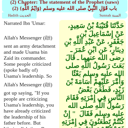
(2) Chapter: The statement of the Prophet (saws)
(2) باب قَوْلِ النَّبِيِّ صلى الله عليه وسلم ‏{‏وَايْمُ اللَّهِ‏}‏
Sunnah السنة
Hadith الحديث
Narrated Ibn 'Umar:
حَدَّثَنَا قُتَيْبَةُ بْنُ سَعِيدٍ،
عَنْ إِسْمَاعِيلَ بْنِ
Allah's Messenger (ﷺ)
جَعْفَرٍ، عَنْ عَبْدِ اللَّهِ بْنِ
sent an army detachment
دِينَارٍ، عَنِ ابْنِ عُمَرَ ـ
and made Usama bin
رضى الله عنهما ـ قَالَ
Zaid its commander.
Some people criticized
بَعَثَ رَسُولُ اللَّهِ صلى
(spoke badly of)
الله عليه وسلم بَعْثًا
Usama's leadership. So
وَأَمَّرَ عَلَيْهِمْ أُسَامَةَ بْنَ
Allah's Messenger (ﷺ)
زَيْدٍ، فَطَعَنَ بَعْضُ
got up saying, "If you
النَّاسِ فِي إِمْرَتِهِ فَقَامَ
people are criticizing
رَسُولُ اللَّهِ صلى الله
Usama's leadership, you
have already criticized
عليه وسلم فَقَالَ ‏ "‏ إِنْ
the leadership of his
كُنْتُمْ تَطْعَنُونَ فِي إِمْرَتِهِ
father before. But