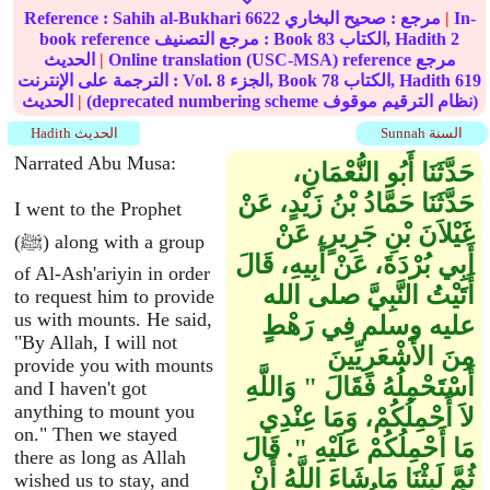
In-
|
مرجع :
صحيح البخاري
6622
Sahih al-Bukhari
Reference :
2
الكتاب, Hadith
83
book reference مرجع التصنيف : Book
Online translation (USC-MSA) reference مرجع
|
الحديث
619
الكتاب, Hadith
78
الجزء, Book
8
الترجمة على الإنترنت : Vol.
(deprecated numbering scheme نظام الترقيم موقوف)
|
الحديث
Sunnah السنة
Hadith الحديث
Narrated Abu Musa:
حَدَّثَنَا أَبُو النُّعْمَانِ،
حَدَّثَنَا حَمَّادُ بْنُ زَيْدٍ، عَنْ
I went to the Prophet
غَيْلاَنَ بْنِ جَرِيرٍ، عَنْ
(ﷺ) along with a group
أَبِي بُرْدَةَ، عَنْ أَبِيهِ، قَالَ
of Al-Ash'ariyin in order
أَتَيْتُ النَّبِيَّ صلى الله
to request him to provide
us with mounts. He said,
عليه وسلم فِي رَهْطٍ
"By Allah, I will not
مِنَ الأَشْعَرِيِّينَ
provide you with mounts
أَسْتَحْمِلُهُ فَقَالَ ‏"‏ وَاللَّهِ
and I haven't got
anything to mount you
لاَ أَحْمِلُكُمْ، وَمَا عِنْدِي
on." Then we stayed
مَا أَحْمِلُكُمْ عَلَيْهِ ‏"‏‏.‏ قَالَ
there as long as Allah
ثُمَّ لَبِثْنَا مَا شَاءَ اللَّهُ أَنْ
wished us to stay, and