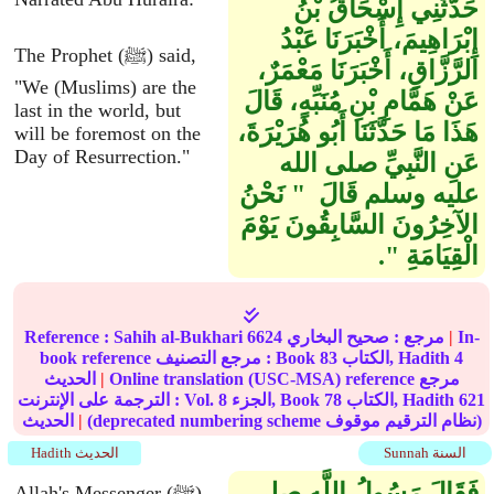
حَدَّثَنِي إِسْحَاقُ بْنُ
إِبْرَاهِيمَ، أَخْبَرَنَا عَبْدُ
The Prophet (ﷺ) said,
الرَّزَّاقِ، أَخْبَرَنَا مَعْمَرٌ،
"We (Muslims) are the
عَنْ هَمَّامِ بْنِ مُنَبِّهٍ، قَالَ
last in the world, but
هَذَا مَا حَدَّثَنَا أَبُو هُرَيْرَةَ،
will be foremost on the
Day of Resurrection."
عَنِ النَّبِيِّ صلى الله
عليه وسلم قَالَ ‏ "‏ نَحْنُ
الآخِرُونَ السَّابِقُونَ يَوْمَ
الْقِيَامَةِ ‏"‏‏.‏
In-
|
مرجع :
صحيح البخاري
6624
Sahih al-Bukhari
Reference :
4
الكتاب, Hadith
83
book reference مرجع التصنيف : Book
Online translation (USC-MSA) reference مرجع
|
الحديث
621
الكتاب, Hadith
78
الجزء, Book
8
الترجمة على الإنترنت : Vol.
(deprecated numbering scheme نظام الترقيم موقوف)
|
الحديث
Sunnah السنة
Hadith الحديث
فَقَالَ رَسُولُ اللَّهِ صلى
Allah's Messenger (ﷺ)