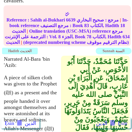
cavaliers. "
In-
|
مرجع :
صحيح البخاري
6639
Sahih al-Bukhari
Reference :
18
الكتاب, Hadith
83
book reference مرجع التصنيف : Book
Online translation (USC-MSA) reference مرجع
|
الحديث
634
الكتاب, Hadith
78
الجزء, Book
8
الترجمة على الإنترنت : Vol.
(deprecated numbering scheme نظام الترقيم موقوف)
|
الحديث
Sunnah السنة
Hadith الحديث
Narrated Al-Bara 'bin
حَدَّثَنَا مُحَمَّدٌ، حَدَّثَنَا أَبُو
'Azib:
الأَحْوَصِ، عَنْ أَبِي
إِسْحَاقَ، عَنِ الْبَرَاءِ بْنِ
A piece of silken cloth
was given to the Prophet
عَازِبٍ، قَالَ أُهْدِيَ إِلَى
(ﷺ) as a present and the
النَّبِيِّ صلى الله عليه
people handed it over
وسلم سَرَقَةٌ مِنْ حَرِيرٍ،
amongst themselves and
فَجَعَلَ النَّاسُ يَتَدَاوَلُونَهَا
were astonished at its
بَيْنَهُمْ، وَيَعْجَبُونَ مِنْ
beauty and softness.
Ẹsin
الدين
الدين
Ẹsin
حُسْنِهَا وَلِينِهَا، فَقَالَ
Allah's Messenger (ﷺ)