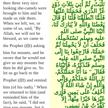
then three very nice
نَلْبَثَ، ثُمَّ أُتِيَ بِثَلاَثِ ذَوْدٍ
looking she-camels were
غُرِّ الذُّرَى فَحَمَلَنَا عَلَيْهَا
brought to him and he
فَلَمَّا انْطَلَقْنَا قُلْنَا أَوْ قَالَ
made us ride them.
When we left, we, or
بَعْضُنَا وَاللَّهِ لاَ يُبَارَكُ لَنَا،
some of us, said, "By
أَتَيْنَا النَّبِيَّ صلى الله
Allah, we will not be
عليه وسلم نَسْتَحْمِلُهُ،
blessed, as we came to
فَحَلَفَ أَنْ لاَ يَحْمِلَنَا ثُمَّ
the Prophet (ﷺ) asking
حَمَلَنَا، فَارْجِعُوا بِنَا إِلَى
him for mounts, and he
النَّبِيِّ صلى الله عليه
swore that he would not
give us any mounts but
وسلم فَنُذَكِّرُهُ، فَأَتَيْنَاهُ
then he did give us. So
فَقَالَ ‏"‏ مَا أَنَا حَمَلْتُكُمْ،
let us go back to the
بَلِ اللَّهُ حَمَلَكُمْ، وَإِنِّي
Prophet (ﷺ) and remind
وَاللَّهِ إِنْ شَاءَ اللَّهُ لاَ
him (of his oath)." When
أَحْلِفُ عَلَى يَمِينٍ فَأَرَى
we returned to him (and
reminded him of the
غَيْرَهَا خَيْرًا مِنْهَا، إِلاَّ
fact), he said, "I did not
كَفَّرْتُ عَنْ يَمِينِي،
give you mounts, but it