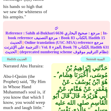
his hands so high that
we saw the whiteness of
his armpits."
In-
|
مرجع :
صحيح البخاري
6636
Sahih al-Bukhari
Reference :
15
الكتاب, Hadith
83
book reference مرجع التصنيف : Book
Online translation (USC-MSA) reference مرجع
|
الحديث
631
الكتاب, Hadith
78
الجزء, Book
8
الترجمة على الإنترنت : Vol.
(deprecated numbering scheme نظام الترقيم موقوف)
|
الحديث
Sunnah السنة
Hadith الحديث
Narrated Abu Huraira:
حَدَّثَنِي إِبْرَاهِيمُ بْنُ
مُوسَى، أَخْبَرَنَا هِشَام ٌ ـ
Abu-l-Qasim (the
هُوَ ابْنُ يُوسُفَ ـ عَنْ
Prophet) said, "By Him
in Whose Hand
مَعْمَرٍ، عَنْ هَمَّامٍ، عَنْ
Muhammad's soul is, if
أَبِي هُرَيْرَةَ، قَالَ قَالَ أَبُو
you know that which I
الْقَاسِمِ صلى الله عليه
know, you would weep
much and laugh little."
وسلم ‏ "‏ وَالَّذِي نَفْسُ