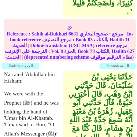
كَثِيرًا، وَلَضَحِكْتُمْ قَلِيلاً
‏"‏‏.‏
In-
|
مرجع :
صحيح البخاري
6631
Sahih al-Bukhari
Reference :
11
الكتاب, Hadith
83
book reference مرجع التصنيف : Book
Online translation (USC-MSA) reference مرجع
|
الحديث
627
الكتاب, Hadith
78
الجزء, Book
8
الترجمة على الإنترنت : Vol.
(deprecated numbering scheme نظام الترقيم موقوف)
|
الحديث
Sunnah السنة
Hadith الحديث
Narrated 'Abdullah bin
حَدَّثَنَا يَحْيَى بْنُ
Hisham:
سُلَيْمَانَ، قَالَ حَدَّثَنِي
ابْنُ وَهْبٍ، قَالَ أَخْبَرَنِي
We were with the
حَيْوَةُ، قَالَ حَدَّثَنِي أَبُو
Prophet (ﷺ) and he was
عَقِيلٍ، زُهْرَةُ بْنُ مَعْبَدٍ
holding the hand of
'Umar bin Al-Khattab.
أَنَّهُ سَمِعَ جَدَّهُ عَبْدَ اللَّهِ
'Umar said to Him, "O
بْنَ هِشَامٍ، قَالَ كُنَّا مَعَ
Allah's Messenger (ﷺ)!