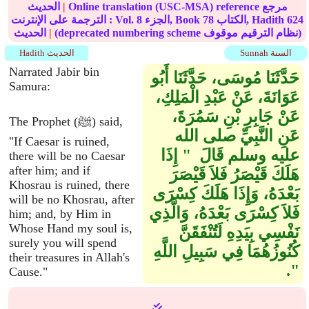
Online translation (USC-MSA) reference مرجع
|
الحديث
624
الكتاب, Hadith
78
الجزء, Book
8
الترجمة على الإنترنت : Vol.
(deprecated numbering scheme نظام الترقيم موقوف)
|
الحديث
Sunnah السنة
Hadith الحديث
Narrated Jabir bin
حَدَّثَنَا مُوسَى، حَدَّثَنَا أَبُو
Samura:
عَوَانَةَ، عَنْ عَبْدِ الْمَلِكِ،
عَنْ جَابِرِ بْنِ سَمُرَةَ،
The Prophet (ﷺ) said,
عَنِ النَّبِيِّ صلى الله
"If Caesar is ruined,
عليه وسلم قَالَ ‏ "‏ إِذَا
there will be no Caesar
after him; and if
هَلَكَ قَيْصَرُ فَلاَ قَيْصَرَ
Khosrau is ruined, there
بَعْدَهُ، وَإِذَا هَلَكَ كِسْرَى
will be no Khosrau, after
فَلاَ كِسْرَى بَعْدَهُ، وَالَّذِي
him; and, by Him in
Whose Hand my soul is,
نَفْسِي بِيَدِهِ لَتُنْفَقَنَّ
surely you will spend
كُنُوزُهُمَا فِي سَبِيلِ اللَّهِ
their treasures in Allah's
‏"‏‏.‏
Cause."