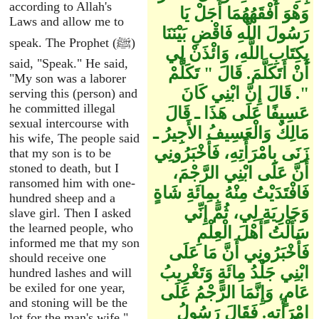
according to Allah's
وَهْوَ أَفْقَهُهُمَا أَجَلْ يَا
Laws and allow me to
رَسُولَ اللَّهِ فَاقْضِ بَيْنَنَا
speak. The Prophet (ﷺ)
بِكِتَابِ اللَّهِ، وَائْذَنْ لِي
said, "Speak." He said,
أَنْ أَتَكَلَّمَ‏.‏ قَالَ ‏"‏ تَكَلَّمْ
"My son was a laborer
‏"‏‏.‏ قَالَ إِنَّ ابْنِي كَانَ
serving this (person) and
he committed illegal
عَسِيفًا عَلَى هَذَا ـ قَالَ
sexual intercourse with
مَالِكٌ وَالْعَسِيفُ الأَجِيرُ ـ
his wife, The people said
زَنَى بِامْرَأَتِهِ، فَأَخْبَرُونِي
that my son is to be
stoned to death, but I
أَنَّ عَلَى ابْنِي الرَّجْمَ،
ransomed him with one-
فَافْتَدَيْتُ مِنْهُ بِمِائَةِ شَاةٍ
hundred sheep and a
وَجَارِيَةٍ لِي، ثُمَّ إِنِّي
slave girl. Then I asked
the learned people, who
سَأَلْتُ أَهْلَ الْعِلْمِ
informed me that my son
فَأَخْبَرُونِي أَنَّ مَا عَلَى
should receive one
ابْنِي جَلْدُ مِائَةٍ وَتَغْرِيبُ
hundred lashes and will
be exiled for one year,
عَامٍ، وَإِنَّمَا الرَّجْمُ عَلَى
and stoning will be the
امْرَأَتِهِ‏.‏ فَقَالَ رَسُولُ
lot for the man's wife."