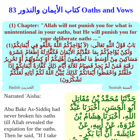
كتاب الأيمان والنذور 83 Oaths and Vows
(1) Chapter: "Allah will not punish you for what is
unintentional in your oaths, but He will punish you for
your deliberate oaths ..."
(1)بَابُ قَوْلُ اللَّهِ تَعَالَى: {لاَ يُؤَاخِذُكُمُ اللَّهُ بِاللَّغْوِ فِي أَيْمَانِكُمْ
وَلَكِنْ يُؤَاخِذُكُمْ بِمَا عَقَّدْتُمُ الأَيْمَانَ فَكَفَّارَتُهُ إِطْعَامُ عَشَرَةِ
مَسَاكِينَ مِنْ أَوْسَطِ مَا تُطْعِمُونَ أَهْلِيكُمْ أَوْ كِسْوَتُهُمْ أَوْ تَحْرِيرُ
رَقَبَةٍ فَمَنْ لَمْ يَجِدْ فَصِيَامُ ثَلاَثَةِ أَيَّامٍ ذَلِكَ كَفَّارَةُ أَيْمَانِكُمْ إِذَا
حَلَفْتُمْ وَاحْفَظُوا أَيْمَانَكُمْ كَذَلِكَ يُبَيِّنُ اللَّهُ لَكُمْ آيَاتِهِ لَعَلَّكُمْ
تَشْكُرُونَ}
Sunnah السنة
Hadith الحديث
Narrated 'Aisha:
حَدَّثَنَا مُحَمَّدُ بْنُ مُقَاتِلٍ
أَبُو الْحَسَنِ، أَخْبَرَنَا عَبْدُ
Abu Bakr As-Siddiq had
اللَّهِ، أَخْبَرَنَا هِشَامُ بْنُ
never broken his oaths
till Allah revealed the
عُرْوَةَ، عَنْ أَبِيهِ، عَنْ
expiation for the oaths.
عَائِشَةَ، أَنَّ أَبَا بَكْرٍ ـ
Then he said, "If I take