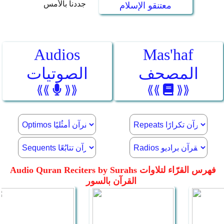
جددنا بالأمس
معتنقو الإسلام
Audios
Mas'haf
المصحف
الصوتيات
⟪⟪
⟫⟫
⟪⟪
⟫⟫