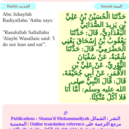
Sunnah السنة
Hadith الحديث
Abu Juhayfah
حَدَّثَنَا الْحُسَيْنُ بْنُ عَلِيِّ
Radiyallahu 'Anhu says:
بْنِ يَزِيدَ الصُّدَائِيُّ
الْبَغْدَادِيُّ، قَالَ‏:‏ حَدَّثَنَا
"Rasulullah Sallallahu
'Alayhi Wasallain said: 'I
يَعْقُوبُ بْنُ إِسْحَاقَ يَعْنِي
do not lean and eat'".
الْحَضْرَمِيَّ، قَالَ‏:‏ حَدَّثَنَا
شُعْبَةُ، عَنْ سُفْيَانَ
الثَّوْرِيِّ، عَنْ عَلِيِّ بْنِ
الأَقْمَرِ، عَنْ أَبِي جُحَيْفَةَ،
قَالَ‏:‏ قَالَ النَّبِيُّ صلى
الله عليه وسلم‏:‏ أَمَّا أَنَا
فَلا آكُلُ مُتَّكِئًا‏.‏
النشر :
الشمائل
Shama'il Muhammadiyah
Publications :
Online translation reference مرجع الترجمة على
|
المحمدية