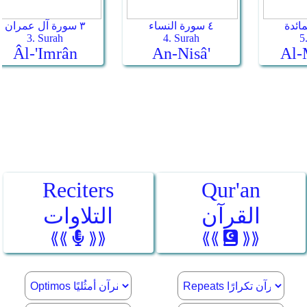
Reciters
Qur'an
القرآن
التلاوات
⟪⟪
⟫⟫
⟪⟪
⟫⟫