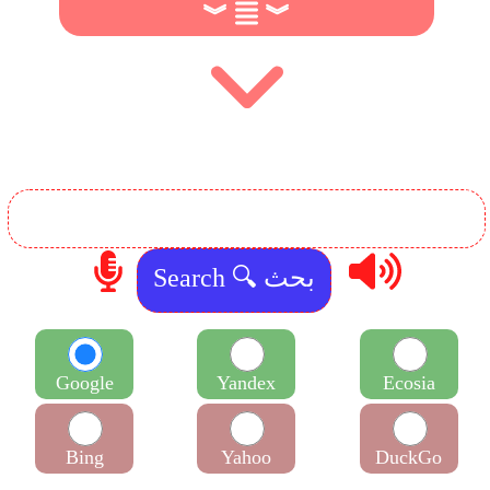
︾
︾
Google
Yandex
Ecosia
Bing
Yahoo
DuckGo