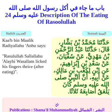
باب ما جاء في أكل رسول الله صلى الله
عليه وسلم 24 Description Of The Eating
Of Rasoolullah
Sunnah السنة
Hadith الحديث
Kaa'b bin Maalik
حَدَّثَنَا مُحَمَّدُ بْنُ بَشَّارٍ،
Radiyallahu 'Anhu says:
قَالَ‏:‏ حَدَّثَنَا عَبْدُ الرَّحْمَنِ
بْنُ مَهْدِيٍّ، عَنْ سُفْيَانَ،
"Rasulullah Sallallahu
'Alayhi Wasallam licked
عَنْ سَعْدِ بْنِ إِبْرَاهِيمَ،
his fingers thrice (after
عَنِ ابْنٍ لِكَعْبِ بْنِ مَالِكٍ،
eating)".
عَنْ أَبِيهِ، أَنَّ النَّبِيَّ صلى
الله عليه وسلم كَانَ
يَلْعَقُ أَصَابِعَهُ ثَلاثًا‏.‏
النشر :
الشمائل
Shama'il Muhammadiyah
Publications :