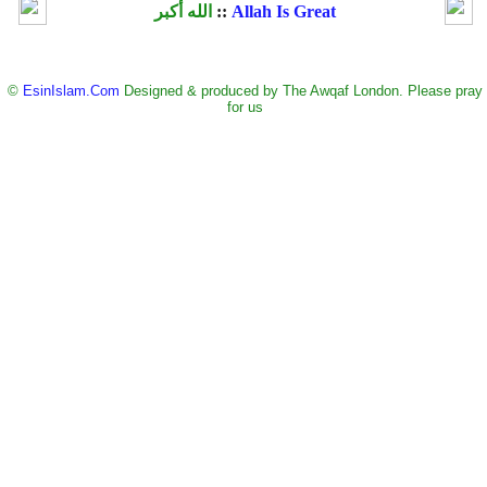
Allah Is Great
::
الله أكبر
©
EsinIslam.Com
Designed & produced by The Awqaf London. Please pray
for us