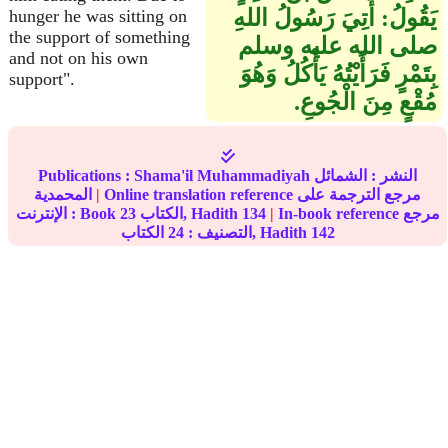
يَقُولُ‏:‏ أُتِيَ رَسُولُ اللهِ
hunger he was sitting on
the support of something
صلى الله عليه وسلم
and not on his own
بِتَمْرٍ فَرَأَيْتُهُ يَأْكُلُ وَهُوَ
support".
مُقْعٍ مِنَ الْجُوعِ‏.‏
النشر :
الشمائل
Shama'il Muhammadiyah
Publications :
Online translation reference مرجع الترجمة على
|
المحمدية
In-book reference مرجع
|
134
الكتاب, Hadith
23
الإنترنت : Book
142
الكتاب, Hadith
التصنيف :
24