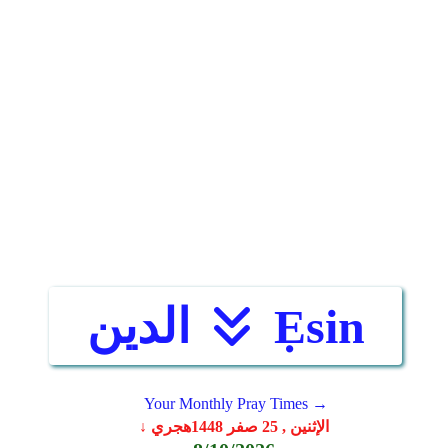
Ẹsin
الدين