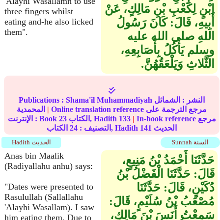
'Alayhi Wasallamn to use
ابْنٍ لِكَعْبِ بْنِ مَالِكٍ، عَنْ
three fingers whilst
أَبِيهِ، قَالَ‏:‏ كَانَ رَسُولُ
eating and-he also licked
them".
اللهِ صلى الله عليه
وسلم يَأْكُلُ بِأَصَابِعِهِ،
الثَّلاثِ وَيَلْعَقُهُنَّ‏.‏
النشر :
الشمائل
Shama'il Muhammadiyah
Publications :
Online translation reference مرجع الترجمة على
|
المحمدية
In-book reference مرجع
|
133
الكتاب, Hadith
23
الإنترنت : Book
الحديث
141
الكتاب, Hadith
التصنيف :
24
Sunnah السنة
Hadith الحديث
Anas bin Maalik
حَدَّثَنَا أَحْمَدُ بْنُ مَنِيعٍ،
(Radiyallahu anhu) says:
قَالَ‏:‏ حَدَّثَنَا الْفَضْلُ بْنُ
دُكَيْنٍ، قَالَ‏:‏ حَدَّثَنَا
"Dates were presented to
Rasulullah (Sallallahu
مُصْعَبُ بْنُ سُلَيْمٍ، قَالَ‏:‏
'Alayhi Wasallam). I saw
سَمِعْتُ أَنَسَ بْنَ مَالِكٍ،
him eating them. Due to