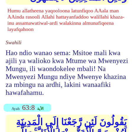
Humu allatheena yaqooloona latunfiqoo AAala man
AAinda rasooli Allahi hattayanfaddoo walillahi khaza-
inu assamawatiwal-ardi walakinna almunafiqeena
layafqahoon
Swahili
Hao ndio wanao sema: Msitoe mali kwa
ajili ya walioko kwa Mtume wa Mwenyezi
Mungu, ili waondokelee mbali! Na
Mwenyezi Mungu ndiye Mwenye khazina
za mbingu na ardhi, lakini wanaafiki
hawafahamu.
63:8
الأية
Ayah
يَقُولُونَ لَئِن رَّجَعْنَا إِلَى الْمَدِينَةِ