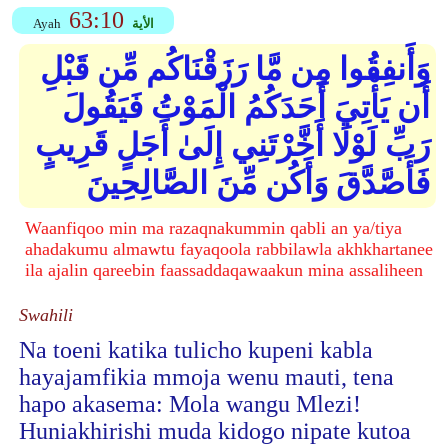
63:10
الأية
Ayah
وَأَنفِقُوا مِن مَّا رَزَقْنَاكُم مِّن قَبْلِ
أَن يَأْتِيَ أَحَدَكُمُ الْمَوْتُ فَيَقُولَ
رَبِّ لَوْلَا أَخَّرْتَنِي إِلَىٰ أَجَلٍ قَرِيبٍ
فَأَصَّدَّقَ وَأَكُن مِّنَ الصَّالِحِينَ
Waanfiqoo min ma razaqnakummin qabli an ya/tiya
ahadakumu almawtu fayaqoola rabbilawla akhkhartanee
ila ajalin qareebin faassaddaqawaakun mina assaliheen
Swahili
Na toeni katika tulicho kupeni kabla
hayajamfikia mmoja wenu mauti, tena
hapo akasema: Mola wangu Mlezi!
Huniakhirishi muda kidogo nipate kutoa