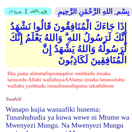
1
بِسْم ِ اللهِ الرَّحْمَٰنِ الرَّحِيمِ
الأولي
st
الأية ١
Ayah
1
إِذَا جَاءَكَ الْمُنَافِقُونَ قَالُوا نَشْهَدُ
إِنَّكَ لَرَسُولُ اللهِ ۗ وَاللهُ يَعْلَمُ إِنَّكَ
لَرَسُولُهُ وَاللهُ يَشْهَدُ إِنَّ
الْمُنَافِقِينَ لَكَاذِبُونَ
Itha jaaka almunafiqoonaqaloo nashhadu innaka
larasoolu Allahi wallahuyaAAlamu innaka larasooluhu
wallahu yashhadu innaalmunafiqeena lakathiboon
Swahili
Wanapo kujia wanaafiki husema:
Tunashuhudia ya kuwa wewe ni Mtume wa
Mwenyezi Mungu. Na Mwenyezi Mungu