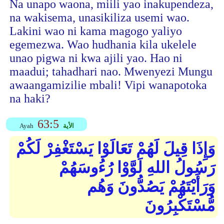
Na unapo waona, miili yao inakupendeza,
na wakisema, unasikiliza usemi wao.
Lakini wao ni kama magogo yaliyo
egemezwa. Wao hudhania kila ukelele
unao pigwa ni kwa ajili yao. Hao ni
maadui; tahadhari nao. Mwenyezi Mungu
awaangamizilie mbali! Vipi wanapotoka
na haki?
63:5
الأية
Ayah
وَإِذَا قِيلَ لَهُمْ تَعَالَوْا يَسْتَغْفِرْ لَكُمْ
رَسُولُ اللهِ لَوَّوْا رُءُوسَهُمْ
وَرَأَيْتَهُمْ يَصُدُّونَ وَهُم
مُّسْتَكْبِرُونَ