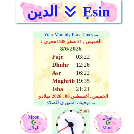
Ẹsin
الدين