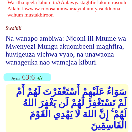
Wa-itha qeela lahum taAAalawyastaghfir lakum rasoolu
Allahi lawwaw ruoosahumwaraaytahum yasuddoona
wahum mustakbiroon
Swahili
Na wanapo ambiwa: Njooni ili Mtume wa
Mwenyezi Mungu akuombeeni maghfira,
huvigeuza vichwa vyao, na unawaona
wanageuka nao wamejaa kiburi.
63:6
الأية
Ayah
سَوَاءٌ عَلَيْهِمْ أَسْتَغْفَرْتَ لَهُمْ أَمْ
لَمْ تَسْتَغْفِرْ لَهُمْ لَن يَغْفِرَ اللهُ
لَهُمْ ۚ إِنَّ اللهَ لَا يَهْدِي الْقَوْمَ
الْفَاسِقِينَ