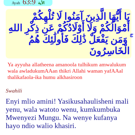
63:9
الأية
Ayah
يَا أَيُّهَا الَّذِينَ آمَنُوا لَا تُلْهِكُمْ
أَمْوَالُكُمْ وَلَا أَوْلَادُكُمْ عَن ذِكْرِ اللهِ
ۚ وَمَن يَفْعَلْ ذَٰلِكَ فَأُولَٰئِكَ هُمُ
الْخَاسِرُونَ
Ya ayyuha allatheena amanoola tulhikum amwalukum
wala awladukumAAan thikri Allahi waman yafAAal
thalikafaola-ika humu alkhasiroon
Swahili
Enyi mlio amini! Yasikusahaulisheni mali
yenu, wala watoto wenu, kumkumbuka
Mwenyezi Mungu. Na wenye kufanya
hayo ndio walio khasiri.