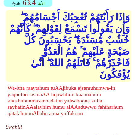
63:4
الأية
Ayah
وَإِذَا رَأَيْتَهُمْ تُعْجِبُكَ أَجْسَامُهُمْ ۖ
وَإِن يَقُولُوا تَسْمَعْ لِقَوْلِهِمْ ۖ كَأَنَّهُمْ
خُشُبٌ مُّسَنَّدَةٌ ۖ يَحْسَبُونَ كُلَّ
صَيْحَةٍ عَلَيْهِمْ ۚ هُمُ الْعَدُوُّ
فَاحْذَرْهُمْ ۚ قَاتَلَهُمُ اللهُ ۖ أَنَّىٰ
يُؤْفَكُونَ
Wa-itha raaytahum tuAAjibuka ajsamuhumwa-in
yaqooloo tasmaAA liqawlihim kaannahum
khushubunmusannadatun yahsaboona kulla
sayhatinAAalayhim humu alAAaduwwu fahtharhum
qatalahumuAllahu anna yu/fakoon
Swahili