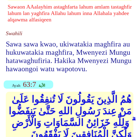
Sawaon AAalayhim astaghfarta lahum amlam tastaghfir
lahum lan yaghfira Allahu lahum inna Allahala yahdee
alqawma alfasiqeen
Swahili
Sawa sawa kwao, ukiwatakia maghfira au
hukuwatakia maghfira, Mwenyezi Mungu
hatawaghufiria. Hakika Mwenyezi Mungu
hawaongoi watu wapotovu.
63:7
الأية
Ayah
هُمُ الَّذِينَ يَقُولُونَ لَا تُنفِقُوا عَلَىٰ
مَنْ عِندَ رَسُولِ اللهِ حَتَّىٰ يَنفَضُّوا
ۗ وَلِلَّهِ خَزَائِنُ السَّمَاوَاتِ وَالْأَرْضِ
وَلَٰكِنَّ الْمُنَافِقِينَ لَا يَفْقَهُونَ