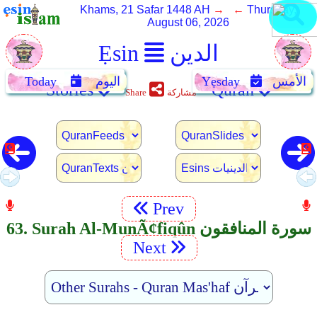
Khams, 21 Safar 1448 AH
→ ←
Thursday,
August 06, 2026
الدين
Ẹsin
الأمس
Yẹsday
اليوم
Today
Stories
Quran
مشاركة
Share
Prev
63. Surah Al-MunÃ¢fiqûn سورة المنافقون
Next