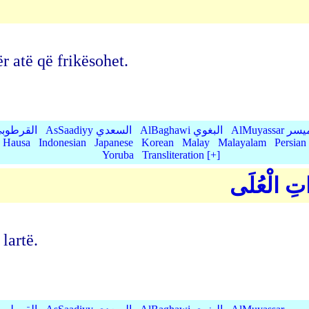
r atë që frikësohet.
AlMu الميسر
AlBaghawi البغوي
AsSaadiyy السعدي
AlQurtubi القرطو
Hausa
Indonesian
Japanese
Korean
Malay
Malayalam
Persian
Yoruba
Transliteration [+]
َاتِ الْعُلَى
lartë.