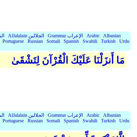
Albanian
Arabic
Grammar الإعراب
AlJalalain الجلالين
yassar
Portuguese
Russian
Somali
Spanish
Swahili
Turkish
Urdu
مَا أَنزَلْنَا عَلَيْكَ الْقُرْآنَ لِتَشْقَىٰ
Albanian
Arabic
Grammar الإعراب
AlJalalain الجلالين
yassar
Portuguese
Russian
Somali
Spanish
Swahili
Turkish
Urdu