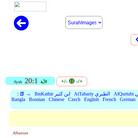
20:1
+/-
-/+
الأية
Ayah
بي
AtTabariy الطبري
IbnKathir ابن كثير
📗 →
:
Bangla
Bosnian
Chinese
Czech
English
French
German
Albanian