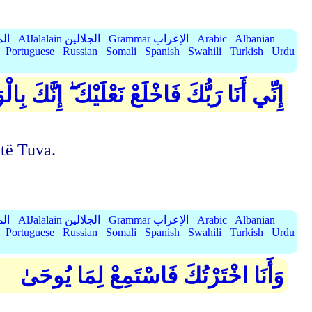
Albanian
Arabic
Grammar الإعراب
AlJalalain الجلالين
yassar
Portuguese
Russian
Somali
Spanish
Swahili
Turkish
Urdu
إِنِّي أَنَا رَبُّكَ فَاخْلَعْ نَعْلَيْكَ ۖ إِنَّكَ ب
jtë Tuva.
Albanian
Arabic
Grammar الإعراب
AlJalalain الجلالين
yassar
Portuguese
Russian
Somali
Spanish
Swahili
Turkish
Urdu
وَأَنَا اخْتَرْتُكَ فَاسْتَمِعْ لِمَا يُوحَىٰ