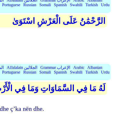
Albanian
Arabic
Grammar الإعراب
AlJalalain الجلالين
yassar
Portuguese
Russian
Somali
Spanish
Swahili
Turkish
Urdu
الرَّحْمَٰنُ عَلَى الْعَرْشِ اسْتَوَىٰ
Albanian
Arabic
Grammar الإعراب
AlJalalain الجلالين
yassar
Portuguese
Russian
Somali
Spanish
Swahili
Turkish
Urdu
لَهُ مَا فِي السَّمَاوَاتِ وَمَا فِي الْأَرْضِ
edhe ç’ka nën dhe.