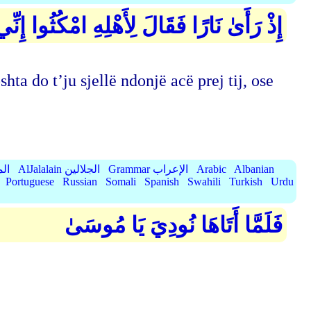
إِذْ رَأَىٰ نَارًا فَقَالَ لِأَهْلِهِ امْكُثُوا إِن
shta do t’ju sjellë ndonjë acë prej tij, ose
Albanian
Arabic
Grammar الإعراب
AlJalalain الجلالين
yassar
Portuguese
Russian
Somali
Spanish
Swahili
Turkish
Urdu
فَلَمَّا أَتَاهَا نُودِيَ يَا مُوسَىٰ