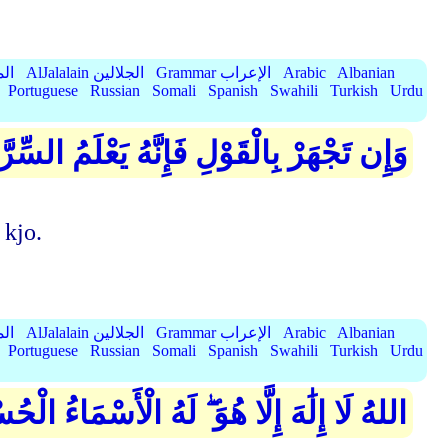
Albanian
Arabic
Grammar الإعراب
AlJalalain الجلالين
yassar
Portuguese
Russian
Somali
Spanish
Swahili
Turkish
Urdu
وَإِن تَجْهَرْ بِالْقَوْلِ فَإِنَّهُ يَعْلَمُ السِّر
 kjo.
Albanian
Arabic
Grammar الإعراب
AlJalalain الجلالين
yassar
Portuguese
Russian
Somali
Spanish
Swahili
Turkish
Urdu
اللهُ لَا إِلَٰهَ إِلَّا هُوَ ۖ لَهُ الْأَسْمَاءُ الْحُ