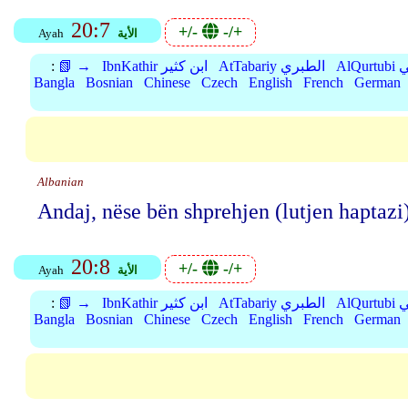
20:7
+/-
-/+
الأية
Ayah
بي
AtTabariy الطبري
IbnKathir ابن كثير
📗 →
:
Bangla
Bosnian
Chinese
Czech
English
French
German
Albanian
Andaj, nëse bën shprehjen (lutjen haptazi
20:8
+/-
-/+
الأية
Ayah
بي
AtTabariy الطبري
IbnKathir ابن كثير
📗 →
:
Bangla
Bosnian
Chinese
Czech
English
French
German