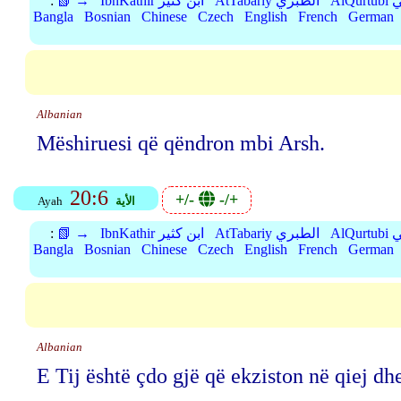
بي
AtTabariy الطبري
IbnKathir ابن كثير
📗 →
:
Bangla
Bosnian
Chinese
Czech
English
French
German
Albanian
Mëshiruesi që qëndron mbi Arsh.
20:6
+/-
-/+
الأية
Ayah
بي
AtTabariy الطبري
IbnKathir ابن كثير
📗 →
:
Bangla
Bosnian
Chinese
Czech
English
French
German
Albanian
E Tij është çdo gjë që ekziston në qiej dh