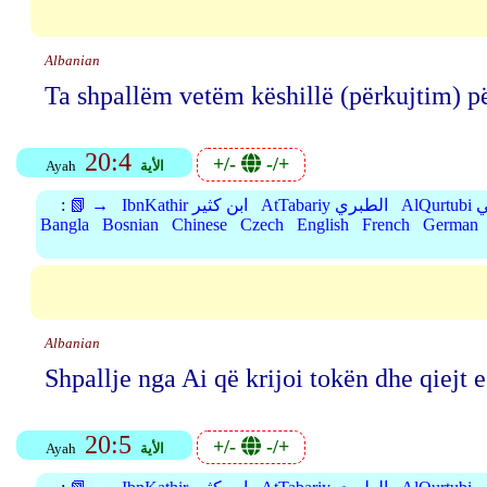
Albanian
Ta shpallëm vetëm këshillë (përkujtim) pë
20:4
+/-
-/+
الأية
Ayah
بي
AtTabariy الطبري
IbnKathir ابن كثير
📗 →
:
Bangla
Bosnian
Chinese
Czech
English
French
German
Albanian
Shpallje nga Ai që krijoi tokën dhe qiejt e 
20:5
+/-
-/+
الأية
Ayah