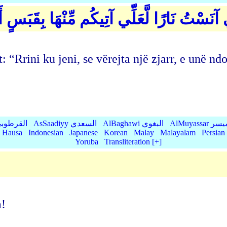
ِّي آنَسْتُ نَارًا لَّعَلِّي آتِيكُم مِّنْهَا بِقَبَسٍ 
t: “Rrini ku jeni, se vërejta një zjarr, e unë ndo
AlMu الميسر
AlBaghawi البغوي
AsSaadiyy السعدي
AlQurtubi القرطو
Hausa
Indonesian
Japanese
Korean
Malay
Malayalam
Persian
Yoruba
Transliteration [+]
a!