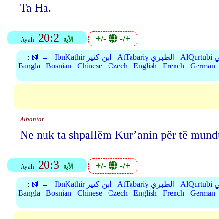
Ta Ha.
20:2
+/-
-/+
الأية
Ayah
بي
AtTabariy الطبري
IbnKathir ابن كثير
📗 →
:
Bangla
Bosnian
Chinese
Czech
English
French
German
Albanian
Ne nuk ta shpallëm Kur’anin për të mundu
20:3
+/-
-/+
الأية
Ayah
بي
AtTabariy الطبري
IbnKathir ابن كثير
📗 →
:
Bangla
Bosnian
Chinese
Czech
English
French
German