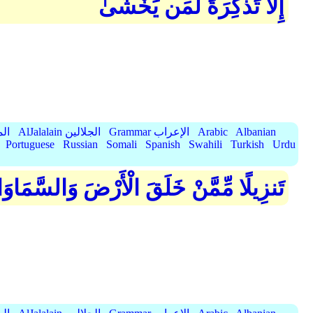
إِلَّا تَذْكِرَةً لِّمَن يَخْشَىٰ
Albanian
Arabic
Grammar الإعراب
AlJalalain الجلالين
yassar
Portuguese
Russian
Somali
Spanish
Swahili
Turkish
Urdu
تَنزِيلًا مِّمَّنْ خَلَقَ الْأَرْضَ وَالسَّمَاو