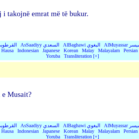
ij i takojnë emrat më të bukur.
AlMu الميسر
AlBaghawi البغوي
AsSaadiyy السعدي
AlQurtubi القرطو
Hausa
Indonesian
Japanese
Korean
Malay
Malayalam
Persian
Yoruba
Transliteration [+]
n e Musait?
AlMu الميسر
AlBaghawi البغوي
AsSaadiyy السعدي
AlQurtubi القرطو
Hausa
Indonesian
Japanese
Korean
Malay
Malayalam
Persian
Yoruba
Transliteration [+]