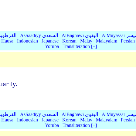
AlMu الميسر
AlBaghawi البغوي
AsSaadiyy السعدي
AlQurtubi القرطو
Hausa
Indonesian
Japanese
Korean
Malay
Malayalam
Persian
Yoruba
Transliteration [+]
ar ty.
AlMu الميسر
AlBaghawi البغوي
AsSaadiyy السعدي
AlQurtubi القرطو
Hausa
Indonesian
Japanese
Korean
Malay
Malayalam
Persian
Yoruba
Transliteration [+]