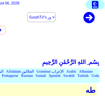
st 06, 2026
بِسْم ِ اللهِ الرَّحْمَٰنِ الرَّحِيمِ
Albanian
Arabic
Grammar الإعراب
AlJalalain الجلالين
yassar
Portuguese
Russian
Somali
Spanish
Swahili
Turkish
Urdu
طه