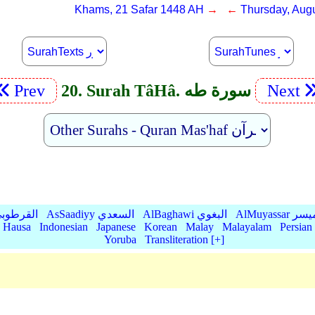
Khams, 21 Safar 1448 AH
→ ←
Thursday, Augu
Next
20. Surah Tâ­Hâ. سورة طه
Prev
AlMu الميسر
AlBaghawi البغوي
AsSaadiyy السعدي
AlQurtubi القرطو
Hausa
Indonesian
Japanese
Korean
Malay
Malayalam
Persian
Yoruba
Transliteration [+]