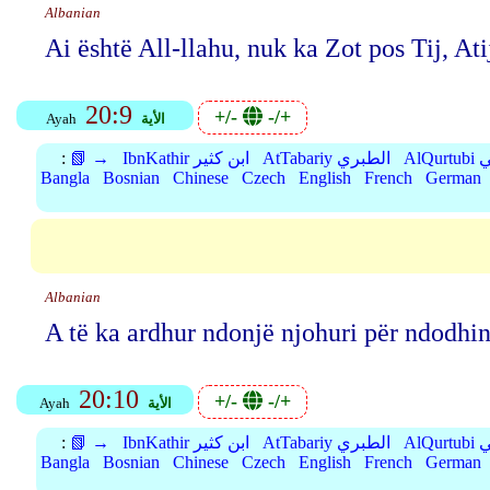
Albanian
Ai është All-llahu, nuk ka Zot pos Tij, At
20:9
+/-
-/+
الأية
Ayah
بي
AtTabariy الطبري
IbnKathir ابن كثير
📗 →
:
Bangla
Bosnian
Chinese
Czech
English
French
German
Albanian
A të ka ardhur ndonjë njohuri për ndodhi
20:10
+/-
-/+
الأية
Ayah
بي
AtTabariy الطبري
IbnKathir ابن كثير
📗 →
:
Bangla
Bosnian
Chinese
Czech
English
French
German