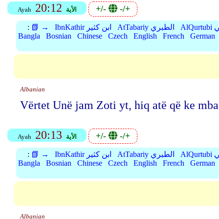
20:12
+/-
-/+
الأية
Ayah
بي
AtTabariy الطبري
IbnKathir ابن كثير
📗 →
:
Bangla
Bosnian
Chinese
Czech
English
French
German
Albanian
Vërtet Unë jam Zoti yt, hiq atë që ke mbat
20:13
+/-
-/+
الأية
Ayah
بي
AtTabariy الطبري
IbnKathir ابن كثير
📗 →
:
Bangla
Bosnian
Chinese
Czech
English
French
German
Albanian