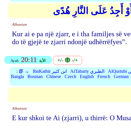
أَوْ أَجِدُ عَلَى النَّارِ هُدًى
Albanian
Kur ai e pa një zjarr, e i tha familjes së ve
do të gjejë te zjarri ndonjë udhërrëfyes”.
20:11
+/-
-/+
الأية
Ayah
بي
AtTabariy الطبري
IbnKathir ابن كثير
📗 →
:
Bangla
Bosnian
Chinese
Czech
English
French
German
Albanian
E kur shkoi te Ai (zjarri), u thirrë: O Mus