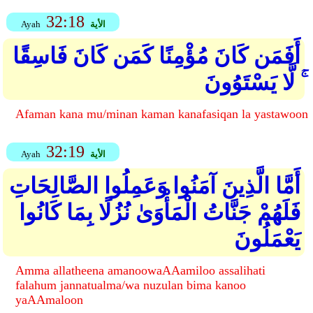
32:18
الأية
Ayah
أَفَمَن كَانَ مُؤْمِنًا كَمَن كَانَ فَاسِقًا
ۚ لَّا يَسْتَوُونَ
Afaman kana mu/minan kaman kanafasiqan la yastawoon
32:19
الأية
Ayah
أَمَّا الَّذِينَ آمَنُوا وَعَمِلُوا الصَّالِحَاتِ
فَلَهُمْ جَنَّاتُ الْمَأْوَىٰ نُزُلًا بِمَا كَانُوا
يَعْمَلُونَ
Amma allatheena amanoowaAAamiloo assalihati
falahum jannatualma/wa nuzulan bima kanoo
yaAAmaloon