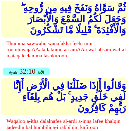
ثُمَّ سَوَّاهُ وَنَفَخَ فِيهِ مِن رُّوحِهِ ۖ
وَجَعَلَ لَكُمُ السَّمْعَ وَالْأَبْصَارَ
وَالْأَفْئِدَةَ ۚ قَلِيلًا مَّا تَشْكُرُونَ
Thumma sawwahu wanafakha feehi min
roohihiwajaAAala lakumu assamAAa wal-absara wal-af-
idataqaleelan ma tashkuroon
32:10
الأية
Ayah
وَقَالُوا أَإِذَا ضَلَلْنَا فِي الْأَرْضِ أَإِنَّا
لَفِي خَلْقٍ جَدِيدٍ ۚ بَلْ هُم بِلِقَاءِ
رَبِّهِمْ كَافِرُونَ
Waqaloo a-itha dalalnafee al-ardi a-inna lafee khalqin
jadeedin bal humbiliqa-i rabbihim kafiroon