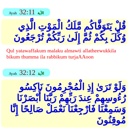
32:11
الأية
Ayah
قُلْ يَتَوَفَّاكُم مَّلَكُ الْمَوْتِ الَّذِي
وُكِّلَ بِكُمْ ثُمَّ إِلَىٰ رَبِّكُمْ تُرْجَعُونَ
Qul yatawaffakum malaku almawti allatheewukkila
bikum thumma ila rabbikum turjaAAoon
32:12
الأية
Ayah
وَلَوْ تَرَىٰ إِذِ الْمُجْرِمُونَ نَاكِسُو
رُءُوسِهِمْ عِندَ رَبِّهِمْ رَبَّنَا أَبْصَرْنَا
وَسَمِعْنَا فَارْجِعْنَا نَعْمَلْ صَالِحًا إِنَّا
مُوقِنُونَ