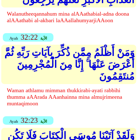
Walanutheeqannahum mina alAAathabial-adna doona
alAAathabi al-akbari laAAallahumyarjiAAoon
32:22
الأية
Ayah
وَمَنْ أَظْلَمُ مِمَّن ذُكِّرَ بِآيَاتِ رَبِّهِ ثُمَّ
أَعْرَضَ عَنْهَا ۚ إِنَّا مِنَ الْمُجْرِمِينَ
مُنتَقِمُونَ
Waman athlamu mimman thukkirabi-ayati rabbihi
thumma aAArada AAanhainna mina almujrimeena
muntaqimoon
32:23
الأية
Ayah
وَلَقَدْ آتَيْنَا مُوسَى الْكِتَابَ فَلَا تَكُن