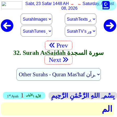
Sabt, 23 Safar 1448 AH
→ ←
Saturday, August
08, 2026
Prev
32. Surah As­Sajdah سورة السجدة
Next
1
بِسْم ِ اللهِ الرَّحْمَٰنِ الرَّحِيمِ
الأولي
st
الأية ١
Ayah
1
الم