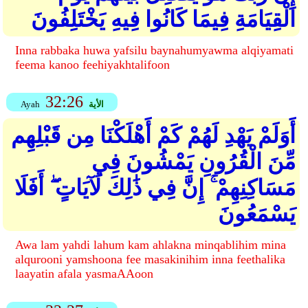
الْقِيَامَةِ فِيمَا كَانُوا فِيهِ يَخْتَلِفُونَ
Inna rabbaka huwa yafsilu baynahumyawma alqiyamati
feema kanoo feehiyakhtalifoon
32:26
الأية
Ayah
أَوَلَمْ يَهْدِ لَهُمْ كَمْ أَهْلَكْنَا مِن قَبْلِهِم
مِّنَ الْقُرُونِ يَمْشُونَ فِي
مَسَاكِنِهِمْ ۚ إِنَّ فِي ذَٰلِكَ لَآيَاتٍ ۖ أَفَلَا
يَسْمَعُونَ
Awa lam yahdi lahum kam ahlakna minqablihim mina
alqurooni yamshoona fee masakinihim inna feethalika
laayatin afala yasmaAAoon