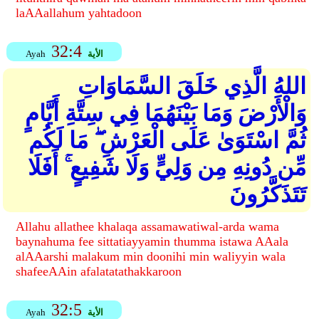
laAAallahum yahtadoon
32:4
الأية
Ayah
اللهُ الَّذِي خَلَقَ السَّمَاوَاتِ
وَالْأَرْضَ وَمَا بَيْنَهُمَا فِي سِتَّةِ أَيَّامٍ
ثُمَّ اسْتَوَىٰ عَلَى الْعَرْشِ ۖ مَا لَكُم
مِّن دُونِهِ مِن وَلِيٍّ وَلَا شَفِيعٍ ۚ أَفَلَا
تَتَذَكَّرُونَ
Allahu allathee khalaqa assamawatiwal-arda wama
baynahuma fee sittatiayyamin thumma istawa AAala
alAAarshi malakum min doonihi min waliyyin wala
shafeeAAin afalatatathakkaroon
32:5
الأية
Ayah