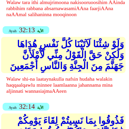
Walaw tara ithi almujrimoona nakisooruoosihim AAinda
rabbihim rabbana absarnawasamiAAna faarjiAAna
naAAmal salihaninna mooqinoon
32:13
الأية
Ayah
وَلَوْ شِئْنَا لَآتَيْنَا كُلَّ نَفْسٍ هُدَاهَا
وَلَٰكِنْ حَقَّ الْقَوْلُ مِنِّي لَأَمْلَأَنَّ
جَهَنَّمَ مِنَ الْجِنَّةِ وَالنَّاسِ أَجْمَعِينَ
Walaw shi-na laataynakulla nafsin hudaha walakin
haqqaalqawlu minnee laamlaanna jahannama mina
aljinnati wannasiajmaAAeen
32:14
الأية
Ayah
فَذُوقُوا بِمَا نَسِيتُمْ لِقَاءَ يَوْمِكُمْ