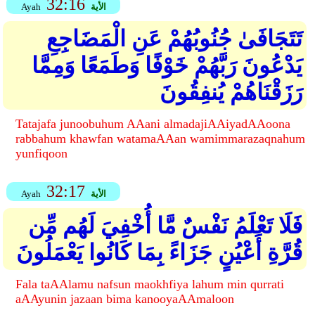
32:16
الأية
Ayah
تَتَجَافَىٰ جُنُوبُهُمْ عَنِ الْمَضَاجِعِ
يَدْعُونَ رَبَّهُمْ خَوْفًا وَطَمَعًا وَمِمَّا
رَزَقْنَاهُمْ يُنفِقُونَ
Tatajafa junoobuhum AAani almadajiAAiyadAAoona
rabbahum khawfan watamaAAan wamimmarazaqnahum
yunfiqoon
32:17
الأية
Ayah
فَلَا تَعْلَمُ نَفْسٌ مَّا أُخْفِيَ لَهُم مِّن
قُرَّةِ أَعْيُنٍ جَزَاءً بِمَا كَانُوا يَعْمَلُونَ
Fala taAAlamu nafsun maokhfiya lahum min qurrati
aAAyunin jazaan bima kanooyaAAmaloon