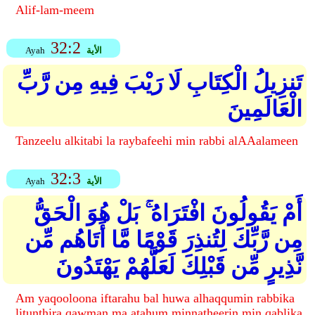
Alif-lam-meem
32:2
الأية
Ayah
تَنزِيلُ الْكِتَابِ لَا رَيْبَ فِيهِ مِن رَّبِّ
الْعَالَمِينَ
Tanzeelu alkitabi la raybafeehi min rabbi alAAalameen
32:3
الأية
Ayah
أَمْ يَقُولُونَ افْتَرَاهُ ۚ بَلْ هُوَ الْحَقُّ
مِن رَّبِّكَ لِتُنذِرَ قَوْمًا مَّا أَتَاهُم مِّن
نَّذِيرٍ مِّن قَبْلِكَ لَعَلَّهُمْ يَهْتَدُونَ
Am yaqooloona iftarahu bal huwa alhaqqumin rabbika
litunthira qawman ma atahum minnatheerin min qablika