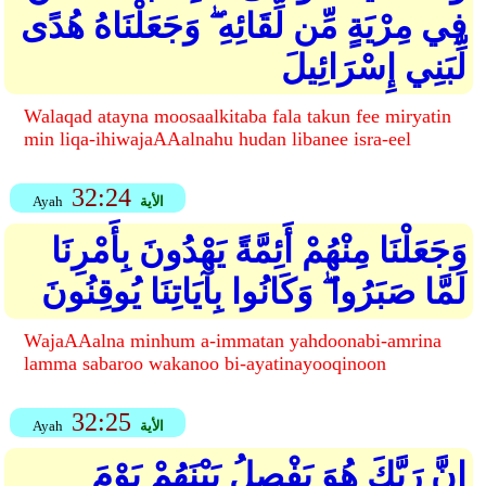
فِي مِرْيَةٍ مِّن لِّقَائِهِ ۖ وَجَعَلْنَاهُ هُدًى
لِّبَنِي إِسْرَائِيلَ
Walaqad atayna moosaalkitaba fala takun fee miryatin
min liqa-ihiwajaAAalnahu hudan libanee isra-eel
32:24
الأية
Ayah
وَجَعَلْنَا مِنْهُمْ أَئِمَّةً يَهْدُونَ بِأَمْرِنَا
لَمَّا صَبَرُوا ۖ وَكَانُوا بِآيَاتِنَا يُوقِنُونَ
WajaAAalna minhum a-immatan yahdoonabi-amrina
lamma sabaroo wakanoo bi-ayatinayooqinoon
32:25
الأية
Ayah
إِنَّ رَبَّكَ هُوَ يَفْصِلُ بَيْنَهُمْ يَوْمَ