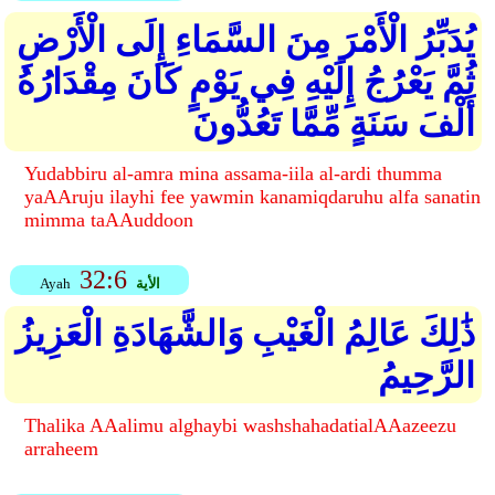
يُدَبِّرُ الْأَمْرَ مِنَ السَّمَاءِ إِلَى الْأَرْضِ
ثُمَّ يَعْرُجُ إِلَيْهِ فِي يَوْمٍ كَانَ مِقْدَارُهُ
أَلْفَ سَنَةٍ مِّمَّا تَعُدُّونَ
Yudabbiru al-amra mina assama-iila al-ardi thumma
yaAAruju ilayhi fee yawmin kanamiqdaruhu alfa sanatin
mimma taAAuddoon
32:6
الأية
Ayah
ذَٰلِكَ عَالِمُ الْغَيْبِ وَالشَّهَادَةِ الْعَزِيزُ
الرَّحِيمُ
Thalika AAalimu alghaybi washshahadatialAAazeezu
arraheem