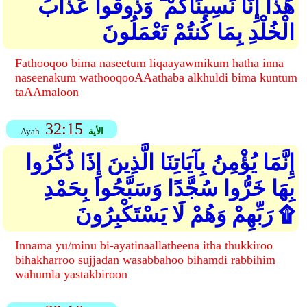
هَٰذَا إِنَّا نَسِينَاكُمْ ۖ وَذُوقُوا عَذَابَ
الْخُلْدِ بِمَا كُنتُمْ تَعْمَلُونَ
Fathooqoo bima naseetum liqaayawmikum hatha inna
naseenakum wathooqooAAathaba alkhuldi bima kuntum
taAAmaloon
32:15
الأية
Ayah
إِنَّمَا يُؤْمِنُ بِآيَاتِنَا الَّذِينَ إِذَا ذُكِّرُوا
بِهَا خَرُّوا سُجَّدًا وَسَبَّحُوا بِحَمْدِ
رَبِّهِمْ وَهُمْ لَا يَسْتَكْبِرُونَ ۩
Innama yu/minu bi-ayatinaallatheena itha thukkiroo
bihakharroo sujjadan wasabbahoo bihamdi rabbihim
wahumla yastakbiroon