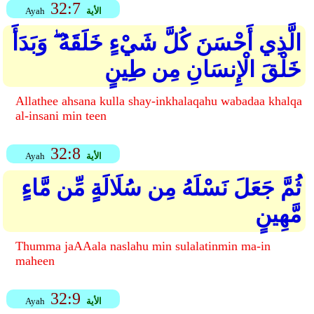
32:7
الأية
Ayah
الَّذِي أَحْسَنَ كُلَّ شَيْءٍ خَلَقَهُ ۖ وَبَدَأَ
خَلْقَ الْإِنسَانِ مِن طِينٍ
Allathee ahsana kulla shay-inkhalaqahu wabadaa khalqa
al-insani min teen
32:8
الأية
Ayah
ثُمَّ جَعَلَ نَسْلَهُ مِن سُلَالَةٍ مِّن مَّاءٍ
مَّهِينٍ
Thumma jaAAala naslahu min sulalatinmin ma-in
maheen
32:9
الأية
Ayah