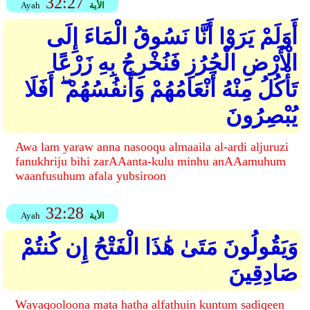
32:27
الأية
Ayah
أَوَلَمْ يَرَوْا أَنَّا نَسُوقُ الْمَاءَ إِلَى
الْأَرْضِ الْجُرُزِ فَنُخْرِجُ بِهِ زَرْعًا
تَأْكُلُ مِنْهُ أَنْعَامُهُمْ وَأَنفُسُهُمْ ۖ أَفَلَا
يُبْصِرُونَ
Awa lam yaraw anna nasooqu almaaila al-ardi aljuruzi
fanukhriju bihi zarAAanta-kulu minhu anAAamuhum
waanfusuhum afala yubsiroon
32:28
الأية
Ayah
وَيَقُولُونَ مَتَىٰ هَٰذَا الْفَتْحُ إِن كُنتُمْ
صَادِقِينَ
Wayaqooloona mata hatha alfathuin kuntum sadiqeen