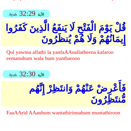
32:29
الأية
Ayah
قُلْ يَوْمَ الْفَتْحِ لَا يَنفَعُ الَّذِينَ كَفَرُوا
إِيمَانُهُمْ وَلَا هُمْ يُنظَرُونَ
Qul yawma alfathi la yanfaAAuallatheena kafaroo
eemanuhum wala hum yuntharoon
32:30
الأية
Ayah
فَأَعْرِضْ عَنْهُمْ وَانتَظِرْ إِنَّهُم
مُّنتَظِرُونَ
FaaAArid AAanhum wantathirinnahum muntathiroon