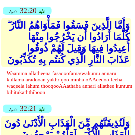
32:20
الأية
Ayah
وَأَمَّا الَّذِينَ فَسَقُوا فَمَأْوَاهُمُ النَّارُ ۖ
كُلَّمَا أَرَادُوا أَن يَخْرُجُوا مِنْهَا
أُعِيدُوا فِيهَا وَقِيلَ لَهُمْ ذُوقُوا
عَذَابَ النَّارِ الَّذِي كُنتُم بِهِ تُكَذِّبُونَ
Waamma allatheena fasaqoofama/wahumu annaru
kullama aradooan yakhrujoo minha oAAeedoo feeha
waqeela lahum thooqooAAathaba annari allathee kuntum
bihitukaththiboon
32:21
الأية
Ayah
وَلَنُذِيقَنَّهُم مِّنَ الْعَذَابِ الْأَدْنَىٰ دُونَ
الْعَذَابِ الْأَكْبَرِ لَعَلَّهُمْ يَرْجِعُونَ