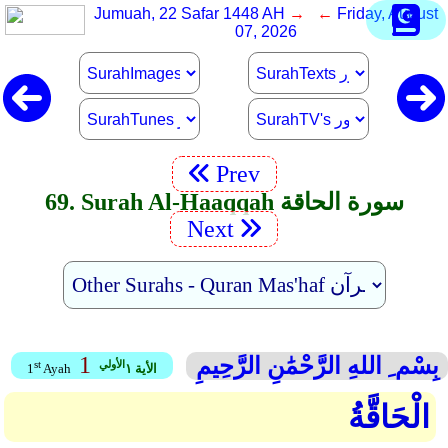
Jumuah, 22 Safar 1448 AH
→ ←
Friday, August
07, 2026
Prev
69. Surah Al-Haaqqah سورة الحاقة
Next
1
بِسْم ِ اللهِ الرَّحْمَٰنِ الرَّحِيمِ
الأولي
st
الأية ١
Ayah
1
الْحَاقَّةُ