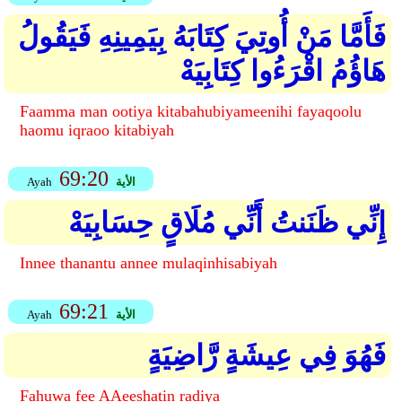
فَأَمَّا مَنْ أُوتِيَ كِتَابَهُ بِيَمِينِهِ فَيَقُولُ
هَاؤُمُ اقْرَءُوا كِتَابِيَهْ
Faamma man ootiya kitabahubiyameenihi fayaqoolu
haomu iqraoo kitabiyah
69:20
الأية
Ayah
إِنِّي ظَنَنتُ أَنِّي مُلَاقٍ حِسَابِيَهْ
Innee thanantu annee mulaqinhisabiyah
69:21
الأية
Ayah
فَهُوَ فِي عِيشَةٍ رَّاضِيَةٍ
Fahuwa fee AAeeshatin radiya