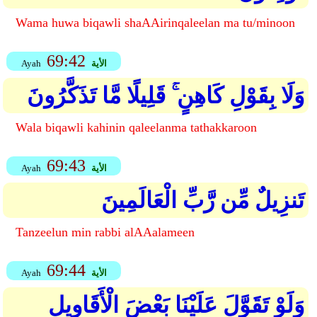
Wama huwa biqawli shaAAirinqaleelan ma tu/minoon
69:42
الأية
Ayah
وَلَا بِقَوْلِ كَاهِنٍ ۚ قَلِيلًا مَّا تَذَكَّرُونَ
Wala biqawli kahinin qaleelanma tathakkaroon
69:43
الأية
Ayah
تَنزِيلٌ مِّن رَّبِّ الْعَالَمِينَ
Tanzeelun min rabbi alAAalameen
69:44
الأية
Ayah
وَلَوْ تَقَوَّلَ عَلَيْنَا بَعْضَ الْأَقَاوِيلِ