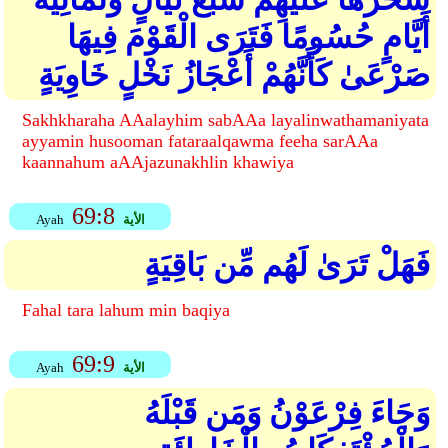
أَيَّامٍ حُسُومًا فَتَرَى الْقَوْمَ فِيهَا
صَرْعَىٰ كَأَنَّهُمْ أَعْجَازُ نَخْلٍ خَاوِيَةٍ
Sakhkharaha AAalayhim sabAAa layalinwathamaniyata
ayyamin husooman fataraalqawma feeha sarAAa
kaannahum aAAjazunakhlin khawiya
69:8
الأية
Ayah
فَهَلْ تَرَىٰ لَهُم مِّن بَاقِيَةٍ
Fahal tara lahum min baqiya
69:9
الأية
Ayah
وَجَاءَ فِرْعَوْنُ وَمَن قَبْلَهُ