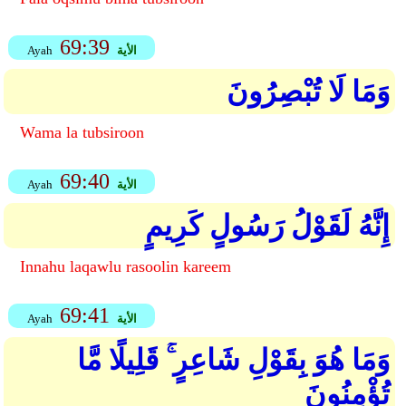
69:39
الأية
Ayah
وَمَا لَا تُبْصِرُونَ
Wama la tubsiroon
69:40
الأية
Ayah
إِنَّهُ لَقَوْلُ رَسُولٍ كَرِيمٍ
Innahu laqawlu rasoolin kareem
69:41
الأية
Ayah
وَمَا هُوَ بِقَوْلِ شَاعِرٍ ۚ قَلِيلًا مَّا
تُؤْمِنُونَ