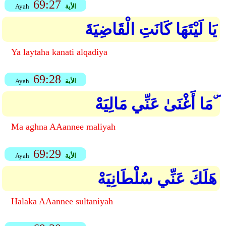
69:27
الأية
Ayah
يَا لَيْتَهَا كَانَتِ الْقَاضِيَةَ
Ya laytaha kanati alqadiya
69:28
الأية
Ayah
مَا أَغْنَىٰ عَنِّي مَالِيَهْ ۜ
Ma aghna AAannee maliyah
69:29
الأية
Ayah
هَلَكَ عَنِّي سُلْطَانِيَهْ
Halaka AAannee sultaniyah