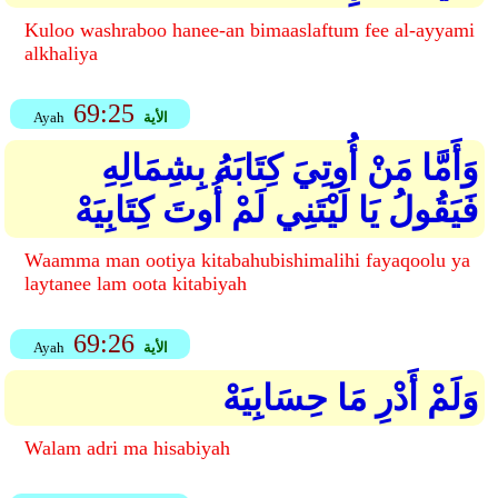
Kuloo washraboo hanee-an bimaaslaftum fee al-ayyami
alkhaliya
69:25
الأية
Ayah
وَأَمَّا مَنْ أُوتِيَ كِتَابَهُ بِشِمَالِهِ
فَيَقُولُ يَا لَيْتَنِي لَمْ أُوتَ كِتَابِيَهْ
Waamma man ootiya kitabahubishimalihi fayaqoolu ya
laytanee lam oota kitabiyah
69:26
الأية
Ayah
وَلَمْ أَدْرِ مَا حِسَابِيَهْ
Walam adri ma hisabiyah