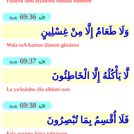
Falaysa lahu alyawma hahuna hameem
69:36
الأية
Ayah
وَلَا طَعَامٌ إِلَّا مِنْ غِسْلِينٍ
Wala taAAamun illamin ghisleen
69:37
الأية
Ayah
لَّا يَأْكُلُهُ إِلَّا الْخَاطِئُونَ
La ya/kuluhu illa alkhati-oon
69:38
الأية
Ayah
فَلَا أُقْسِمُ بِمَا تُبْصِرُونَ
Fala oqsimu bima tubsiroon