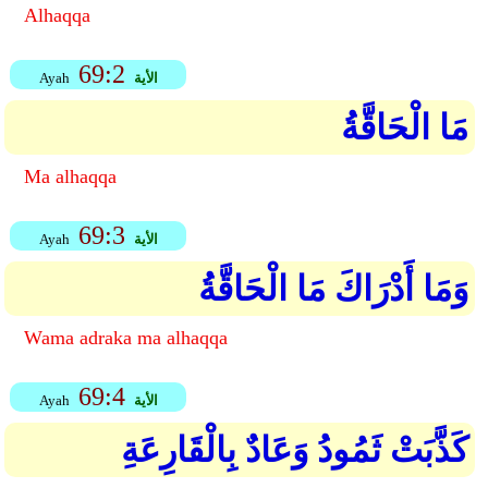
Alhaqqa
69:2
الأية
Ayah
مَا الْحَاقَّةُ
Ma alhaqqa
69:3
الأية
Ayah
وَمَا أَدْرَاكَ مَا الْحَاقَّةُ
Wama adraka ma alhaqqa
69:4
الأية
Ayah
كَذَّبَتْ ثَمُودُ وَعَادٌ بِالْقَارِعَةِ