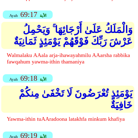
69:17
الأية
Ayah
وَالْمَلَكُ عَلَىٰ أَرْجَائِهَا ۚ وَيَحْمِلُ
عَرْشَ رَبِّكَ فَوْقَهُمْ يَوْمَئِذٍ ثَمَانِيَةٌ
Walmalaku AAala arja-ihawayahmilu AAarsha rabbika
fawqahum yawma-ithin thamaniya
69:18
الأية
Ayah
يَوْمَئِذٍ تُعْرَضُونَ لَا تَخْفَىٰ مِنكُمْ
خَافِيَةٌ
Yawma-ithin tuAAradoona latakhfa minkum khafiya
69:19
الأية
Ayah