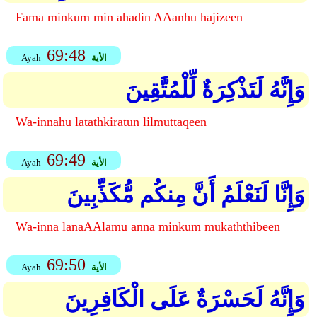
Fama minkum min ahadin AAanhu hajizeen
69:48
الأية
Ayah
وَإِنَّهُ لَتَذْكِرَةٌ لِّلْمُتَّقِينَ
Wa-innahu latathkiratun lilmuttaqeen
69:49
الأية
Ayah
وَإِنَّا لَنَعْلَمُ أَنَّ مِنكُم مُّكَذِّبِينَ
Wa-inna lanaAAlamu anna minkum mukaththibeen
69:50
الأية
Ayah
وَإِنَّهُ لَحَسْرَةٌ عَلَى الْكَافِرِينَ