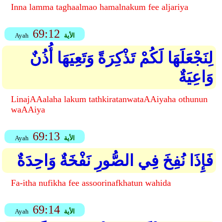
Inna lamma taghaalmao hamalnakum fee aljariya
69:12
الأية
Ayah
لِنَجْعَلَهَا لَكُمْ تَذْكِرَةً وَتَعِيَهَا أُذُنٌ
وَاعِيَةٌ
LinajAAalaha lakum tathkiratanwataAAiyaha othunun
waAAiya
69:13
الأية
Ayah
فَإِذَا نُفِخَ فِي الصُّورِ نَفْخَةٌ وَاحِدَةٌ
Fa-itha nufikha fee assoorinafkhatun wahida
69:14
الأية
Ayah