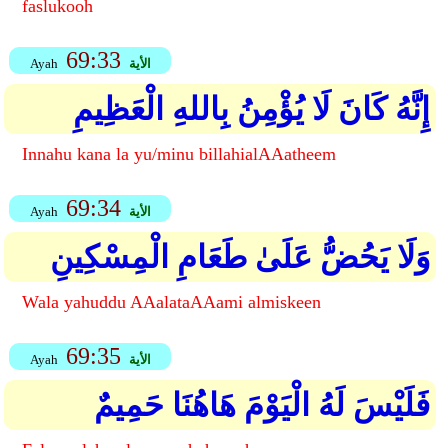
faslukooh
69:33
الأية
Ayah
إِنَّهُ كَانَ لَا يُؤْمِنُ بِاللهِ الْعَظِيمِ
Innahu kana la yu/minu billahialAAatheem
69:34
الأية
Ayah
وَلَا يَحُضُّ عَلَىٰ طَعَامِ الْمِسْكِينِ
Wala yahuddu AAalataAAami almiskeen
69:35
الأية
Ayah
فَلَيْسَ لَهُ الْيَوْمَ هَاهُنَا حَمِيمٌ