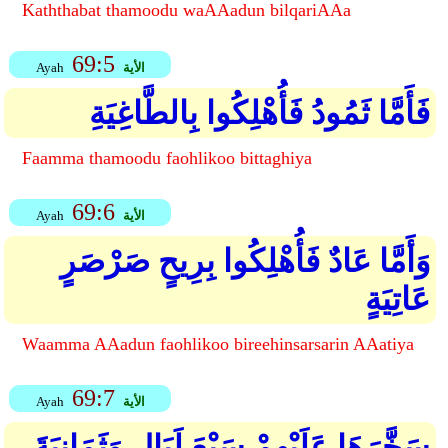
Kaththabat thamoodu waAAadun bilqariAAa
69:5
الأية
Ayah
فَأَمَّا ثَمُودُ فَأُهْلِكُوا بِالطَّاغِيَةِ
Faamma thamoodu faohlikoo bittaghiya
69:6
الأية
Ayah
وَأَمَّا عَادٌ فَأُهْلِكُوا بِرِيحٍ صَرْصَرٍ
عَاتِيَةٍ
Waamma AAadun faohlikoo bireehinsarsarin AAatiya
69:7
الأية
Ayah
سَخَّرَهَا عَلَيْهِمْ سَبْعَ لَيَالٍ وَثَمَانِيَةَ