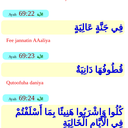
69:22
الأية
Ayah
فِي جَنَّةٍ عَالِيَةٍ
Fee jannatin AAaliya
69:23
الأية
Ayah
قُطُوفُهَا دَانِيَةٌ
Qutoofuha daniya
69:24
الأية
Ayah
كُلُوا وَاشْرَبُوا هَنِيئًا بِمَا أَسْلَفْتُمْ
فِي الْأَيَّامِ الْخَالِيَةِ