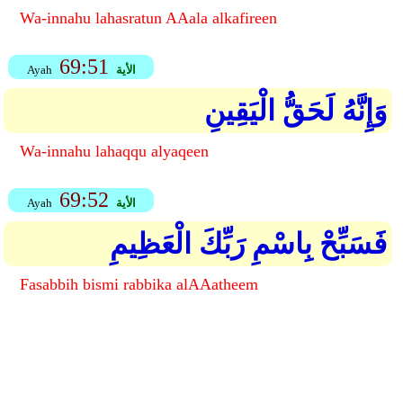
Wa-innahu lahasratun AAala alkafireen
69:51
الأية
Ayah
وَإِنَّهُ لَحَقُّ الْيَقِينِ
Wa-innahu lahaqqu alyaqeen
69:52
الأية
Ayah
فَسَبِّحْ بِاسْمِ رَبِّكَ الْعَظِيمِ
Fasabbih bismi rabbika alAAatheem