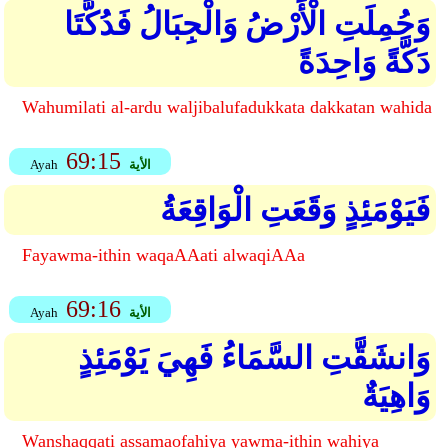
وَحُمِلَتِ الْأَرْضُ وَالْجِبَالُ فَدُكَّتَا
دَكَّةً وَاحِدَةً
Wahumilati al-ardu waljibalufadukkata dakkatan wahida
69:15
الأية
Ayah
فَيَوْمَئِذٍ وَقَعَتِ الْوَاقِعَةُ
Fayawma-ithin waqaAAati alwaqiAAa
69:16
الأية
Ayah
وَانشَقَّتِ السَّمَاءُ فَهِيَ يَوْمَئِذٍ
وَاهِيَةٌ
Wanshaqqati assamaofahiya yawma-ithin wahiya