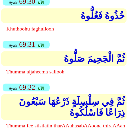
69:30
الأية
Ayah
خُذُوهُ فَغُلُّوهُ
Khuthoohu faghullooh
69:31
الأية
Ayah
ثُمَّ الْجَحِيمَ صَلُّوهُ
Thumma aljaheema sallooh
69:32
الأية
Ayah
ثُمَّ فِي سِلْسِلَةٍ ذَرْعُهَا سَبْعُونَ
ذِرَاعًا فَاسْلُكُوهُ
Thumma fee silsilatin tharAAuhasabAAoona thiraAAan