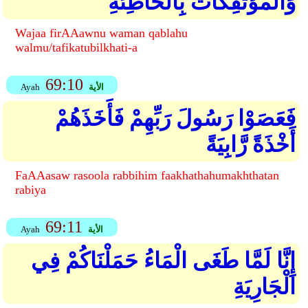
وَالْمُؤْتَفِكَاتُ بِالْخَاطِئَةِ
Wajaa firAAawnu waman qablahu
walmu/tafikatubilkhati-a
69:10
الأية
Ayah
فَعَصَوْا رَسُولَ رَبِّهِمْ فَأَخَذَهُمْ
أَخْذَةً رَّابِيَةً
FaAAasaw rasoola rabbihim faakhathahumakhthatan
rabiya
69:11
الأية
Ayah
إِنَّا لَمَّا طَغَى الْمَاءُ حَمَلْنَاكُمْ فِي
الْجَارِيَةِ