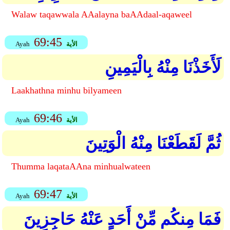
Walaw taqawwala AAalayna baAAdaal-aqaweel
69:45
الأية
Ayah
لَأَخَذْنَا مِنْهُ بِالْيَمِينِ
Laakhathna minhu bilyameen
69:46
الأية
Ayah
ثُمَّ لَقَطَعْنَا مِنْهُ الْوَتِينَ
Thumma laqataAAna minhualwateen
69:47
الأية
Ayah
فَمَا مِنكُم مِّنْ أَحَدٍ عَنْهُ حَاجِزِينَ