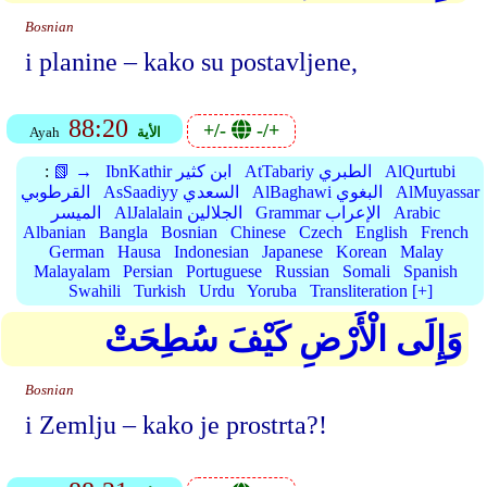
Bosnian
i planine – kako su postavljene,
88:20
+/-
-/+
الأية
Ayah
AlQurtubi
AtTabariy الطبري
IbnKathir ابن كثير
📗 →
:
AlMuyassar
AlBaghawi البغوي
AsSaadiyy السعدي
القرطوبي
Arabic
Grammar الإعراب
AlJalalain الجلالين
الميسر
Albanian
Bangla
Bosnian
Chinese
Czech
English
French
German
Hausa
Indonesian
Japanese
Korean
Malay
Malayalam
Persian
Portuguese
Russian
Somali
Spanish
Swahili
Turkish
Urdu
Yoruba
Transliteration [+]
وَإِلَى الْأَرْضِ كَيْفَ سُطِحَتْ
Bosnian
i Zemlju – kako je prostrta?!