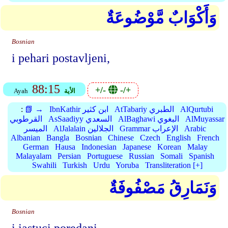
وَأَكْوَابٌ مَّوْضُوعَةٌ
Bosnian
i pehari postavljeni,
88:15
+/-
-/+
الأية
Ayah
AlQurtubi
AtTabariy الطبري
IbnKathir ابن كثير
📗 →
:
AlMuyassar
AlBaghawi البغوي
AsSaadiyy السعدي
القرطوبي
Arabic
Grammar الإعراب
AlJalalain الجلالين
الميسر
Albanian
Bangla
Bosnian
Chinese
Czech
English
French
German
Hausa
Indonesian
Japanese
Korean
Malay
Malayalam
Persian
Portuguese
Russian
Somali
Spanish
Swahili
Turkish
Urdu
Yoruba
Transliteration [+]
وَنَمَارِقُ مَصْفُوفَةٌ
Bosnian