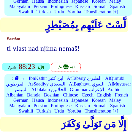
German
Hausa
Indonesian
Japanese
Korean
Malay
Malayalam
Persian
Portuguese
Russian
Somali
Spanish
Swahili
Turkish
Urdu
Yoruba
Transliteration [+]
لَّسْتَ عَلَيْهِم بِمُصَيْطِرٍ
Bosnian
ti vlast nad njima nemaš!
88:23
+/-
-/+
الأية
Ayah
AlQurtubi
AtTabariy الطبري
IbnKathir ابن كثير
📗 →
:
AlMuyassar
AlBaghawi البغوي
AsSaadiyy السعدي
القرطوبي
Arabic
Grammar الإعراب
AlJalalain الجلالين
الميسر
Albanian
Bangla
Bosnian
Chinese
Czech
English
French
German
Hausa
Indonesian
Japanese
Korean
Malay
Malayalam
Persian
Portuguese
Russian
Somali
Spanish
Swahili
Turkish
Urdu
Yoruba
Transliteration [+]
إِلَّا مَن تَوَلَّىٰ وَكَفَرَ