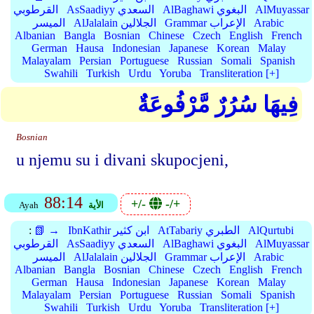
AlMuyassar
AlBaghawi البغوي
AsSaadiyy السعدي
القرطوبي
Arabic
Grammar الإعراب
AlJalalain الجلالين
الميسر
Albanian
Bangla
Bosnian
Chinese
Czech
English
French
German
Hausa
Indonesian
Japanese
Korean
Malay
Malayalam
Persian
Portuguese
Russian
Somali
Spanish
Swahili
Turkish
Urdu
Yoruba
Transliteration [+]
فِيهَا سُرُرٌ مَّرْفُوعَةٌ
Bosnian
u njemu su i divani skupocjeni,
88:14
+/-
-/+
الأية
Ayah
AlQurtubi
AtTabariy الطبري
IbnKathir ابن كثير
📗 →
:
AlMuyassar
AlBaghawi البغوي
AsSaadiyy السعدي
القرطوبي
Arabic
Grammar الإعراب
AlJalalain الجلالين
الميسر
Albanian
Bangla
Bosnian
Chinese
Czech
English
French
German
Hausa
Indonesian
Japanese
Korean
Malay
Malayalam
Persian
Portuguese
Russian
Somali
Spanish
Swahili
Turkish
Urdu
Yoruba
Transliteration [+]