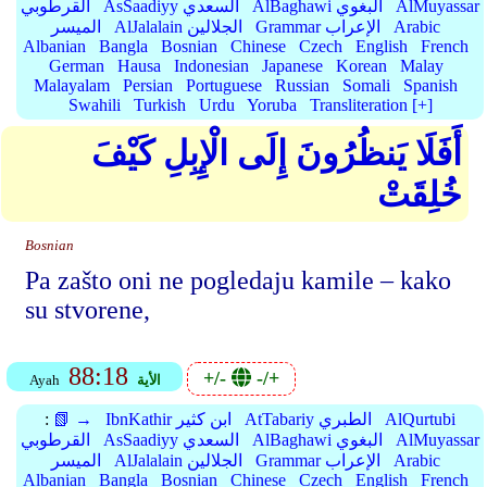
AlMuyassar
AlBaghawi البغوي
AsSaadiyy السعدي
القرطوبي
Arabic
Grammar الإعراب
AlJalalain الجلالين
الميسر
Albanian
Bangla
Bosnian
Chinese
Czech
English
French
German
Hausa
Indonesian
Japanese
Korean
Malay
Malayalam
Persian
Portuguese
Russian
Somali
Spanish
Swahili
Turkish
Urdu
Yoruba
Transliteration [+]
أَفَلَا يَنظُرُونَ إِلَى الْإِبِلِ كَيْفَ
خُلِقَتْ
Bosnian
Pa zašto oni ne pogledaju kamile – kako
su stvorene,
88:18
+/-
-/+
الأية
Ayah
AlQurtubi
AtTabariy الطبري
IbnKathir ابن كثير
📗 →
:
AlMuyassar
AlBaghawi البغوي
AsSaadiyy السعدي
القرطوبي
Arabic
Grammar الإعراب
AlJalalain الجلالين
الميسر
Albanian
Bangla
Bosnian
Chinese
Czech
English
French