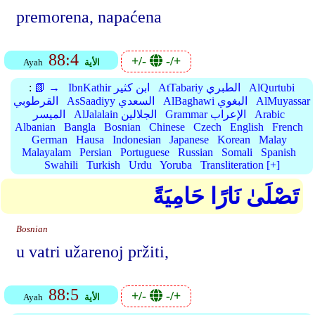
premorena, napaćena
88:4
+/-
-/+
الأية
Ayah
AlQurtubi
AtTabariy الطبري
IbnKathir ابن كثير
📗 →
:
AlMuyassar
AlBaghawi البغوي
AsSaadiyy السعدي
القرطوبي
Arabic
Grammar الإعراب
AlJalalain الجلالين
الميسر
Albanian
Bangla
Bosnian
Chinese
Czech
English
French
German
Hausa
Indonesian
Japanese
Korean
Malay
Malayalam
Persian
Portuguese
Russian
Somali
Spanish
Swahili
Turkish
Urdu
Yoruba
Transliteration [+]
تَصْلَىٰ نَارًا حَامِيَةً
Bosnian
u vatri užarenoj pržiti,
88:5
+/-
-/+
الأية
Ayah