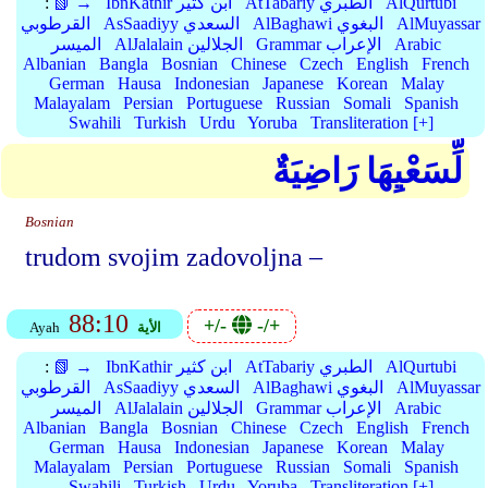
AlQurtubi
AtTabariy الطبري
IbnKathir ابن كثير
📗 →
:
AlMuyassar
AlBaghawi البغوي
AsSaadiyy السعدي
القرطوبي
Arabic
Grammar الإعراب
AlJalalain الجلالين
الميسر
Albanian
Bangla
Bosnian
Chinese
Czech
English
French
German
Hausa
Indonesian
Japanese
Korean
Malay
Malayalam
Persian
Portuguese
Russian
Somali
Spanish
Swahili
Turkish
Urdu
Yoruba
Transliteration [+]
لِّسَعْيِهَا رَاضِيَةٌ
Bosnian
trudom svojim zadovoljna –
88:10
+/-
-/+
الأية
Ayah
AlQurtubi
AtTabariy الطبري
IbnKathir ابن كثير
📗 →
:
AlMuyassar
AlBaghawi البغوي
AsSaadiyy السعدي
القرطوبي
Arabic
Grammar الإعراب
AlJalalain الجلالين
الميسر
Albanian
Bangla
Bosnian
Chinese
Czech
English
French
German
Hausa
Indonesian
Japanese
Korean
Malay
Malayalam
Persian
Portuguese
Russian
Somali
Spanish
Swahili
Turkish
Urdu
Yoruba
Transliteration [+]