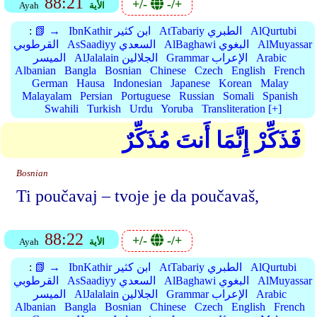
88:21
+/-
-/+
الأية
Ayah
AlQurtubi
AtTabariy الطبري
IbnKathir ابن كثير
📗 →
:
AlMuyassar
AlBaghawi البغوي
AsSaadiyy السعدي
القرطوبي
Arabic
Grammar الإعراب
AlJalalain الجلالين
الميسر
Albanian
Bangla
Bosnian
Chinese
Czech
English
French
German
Hausa
Indonesian
Japanese
Korean
Malay
Malayalam
Persian
Portuguese
Russian
Somali
Spanish
Swahili
Turkish
Urdu
Yoruba
Transliteration [+]
فَذَكِّرْ إِنَّمَا أَنتَ مُذَكِّرٌ
Bosnian
Ti poučavaj – tvoje je da poučavaš,
88:22
+/-
-/+
الأية
Ayah
AlQurtubi
AtTabariy الطبري
IbnKathir ابن كثير
📗 →
:
AlMuyassar
AlBaghawi البغوي
AsSaadiyy السعدي
القرطوبي
Arabic
Grammar الإعراب
AlJalalain الجلالين
الميسر
Albanian
Bangla
Bosnian
Chinese
Czech
English
French