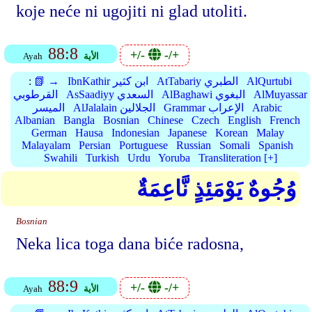
koje neće ni ugojiti ni glad utoliti.
88:8
+/-
-/+
الأية
Ayah
AlQurtubi
AtTabariy الطبري
IbnKathir ابن كثير
📗 →
:
AlMuyassar
AlBaghawi البغوي
AsSaadiyy السعدي
القرطوبي
Arabic
Grammar الإعراب
AlJalalain الجلالين
الميسر
Albanian
Bangla
Bosnian
Chinese
Czech
English
French
German
Hausa
Indonesian
Japanese
Korean
Malay
Malayalam
Persian
Portuguese
Russian
Somali
Spanish
Swahili
Turkish
Urdu
Yoruba
Transliteration [+]
وُجُوهٌ يَوْمَئِذٍ نَّاعِمَةٌ
Bosnian
Neka lica toga dana biće radosna,
88:9
+/-
-/+
الأية
Ayah