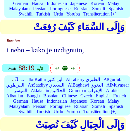
German
Hausa
Indonesian
Japanese
Korean
Malay
Malayalam
Persian
Portuguese
Russian
Somali
Spanish
Swahili
Turkish
Urdu
Yoruba
Transliteration [+]
وَإِلَى السَّمَاءِ كَيْفَ رُفِعَتْ
Bosnian
i nebo – kako je uzdignuto,
88:19
+/-
-/+
الأية
Ayah
AlQurtubi
AtTabariy الطبري
IbnKathir ابن كثير
📗 →
:
AlMuyassar
AlBaghawi البغوي
AsSaadiyy السعدي
القرطوبي
Arabic
Grammar الإعراب
AlJalalain الجلالين
الميسر
Albanian
Bangla
Bosnian
Chinese
Czech
English
French
German
Hausa
Indonesian
Japanese
Korean
Malay
Malayalam
Persian
Portuguese
Russian
Somali
Spanish
Swahili
Turkish
Urdu
Yoruba
Transliteration [+]
وَإِلَى الْجِبَالِ كَيْفَ نُصِبَتْ