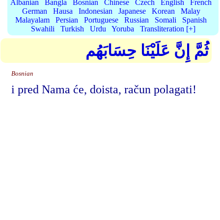
Albanian
Bangla
Bosnian
Chinese
Czech
English
French
German
Hausa
Indonesian
Japanese
Korean
Malay
Malayalam
Persian
Portuguese
Russian
Somali
Spanish
Swahili
Turkish
Urdu
Yoruba
Transliteration [+]
ثُمَّ إِنَّ عَلَيْنَا حِسَابَهُم
Bosnian
i pred Nama će, doista, račun polagati!