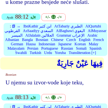
u kome prazne besjede neće slušati.
88:12
+/-
-/+
الأية
Ayah
AlQurtubi
AtTabariy الطبري
IbnKathir ابن كثير
📗 →
:
AlMuyassar
AlBaghawi البغوي
AsSaadiyy السعدي
القرطوبي
Arabic
Grammar الإعراب
AlJalalain الجلالين
الميسر
Albanian
Bangla
Bosnian
Chinese
Czech
English
French
German
Hausa
Indonesian
Japanese
Korean
Malay
Malayalam
Persian
Portuguese
Russian
Somali
Spanish
Swahili
Turkish
Urdu
Yoruba
Transliteration [+]
فِيهَا عَيْنٌ جَارِيَةٌ
Bosnian
U njemu su izvor-vode koje teku,
88:13
+/-
-/+
الأية
Ayah
AlQurtubi
AtTabariy الطبري
IbnKathir ابن كثير
📗 →
: