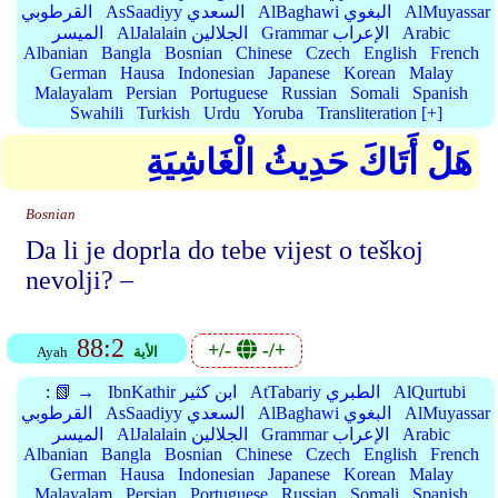
AlMuyassar
AlBaghawi البغوي
AsSaadiyy السعدي
القرطوبي
Arabic
Grammar الإعراب
AlJalalain الجلالين
الميسر
Albanian
Bangla
Bosnian
Chinese
Czech
English
French
German
Hausa
Indonesian
Japanese
Korean
Malay
Malayalam
Persian
Portuguese
Russian
Somali
Spanish
Swahili
Turkish
Urdu
Yoruba
Transliteration [+]
هَلْ أَتَاكَ حَدِيثُ الْغَاشِيَةِ
Bosnian
Da li je doprla do tebe vijest o teškoj
nevolji? –
88:2
+/-
-/+
الأية
Ayah
AlQurtubi
AtTabariy الطبري
IbnKathir ابن كثير
📗 →
:
AlMuyassar
AlBaghawi البغوي
AsSaadiyy السعدي
القرطوبي
Arabic
Grammar الإعراب
AlJalalain الجلالين
الميسر
Albanian
Bangla
Bosnian
Chinese
Czech
English
French
German
Hausa
Indonesian
Japanese
Korean
Malay
Malayalam
Persian
Portuguese
Russian
Somali
Spanish