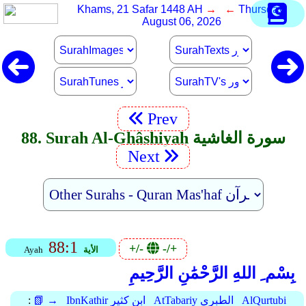
Khams, 21 Safar 1448 AH
→ ←
Thursday,
August 06, 2026
Prev
88. Surah Al-Ghâshiyah سورة الغاشية
Next
88:1
+/-
-/+
الأية
Ayah
بِسْم ِ اللهِ الرَّحْمَٰنِ الرَّحِيمِ
AlQurtubi
AtTabariy الطبري
IbnKathir ابن كثير
📗 →
: