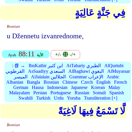
فِي جَنَّةٍ عَالِيَةٍ
Bosnian
u Džennetu izvanrednome,
88:11
+/-
-/+
الأية
Ayah
AlQurtubi
AtTabariy الطبري
IbnKathir ابن كثير
📗 →
:
AlMuyassar
AlBaghawi البغوي
AsSaadiyy السعدي
القرطوبي
Arabic
Grammar الإعراب
AlJalalain الجلالين
الميسر
Albanian
Bangla
Bosnian
Chinese
Czech
English
French
German
Hausa
Indonesian
Japanese
Korean
Malay
Malayalam
Persian
Portuguese
Russian
Somali
Spanish
Swahili
Turkish
Urdu
Yoruba
Transliteration [+]
لَّا تَسْمَعُ فِيهَا لَاغِيَةً
Bosnian