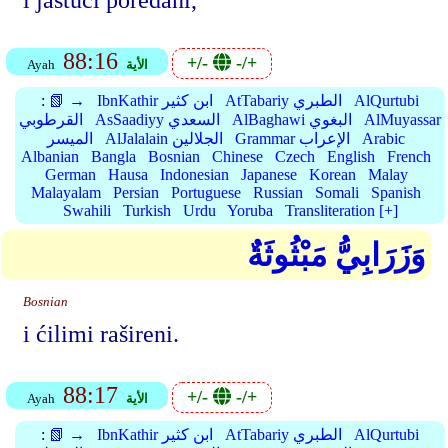
i jastuci poredani,
88:16
+/-
-/+
الأية
Ayah
AlQurtubi
AtTabariy الطبري
IbnKathir ابن كثير
📗 →
:
AlMuyassar
AlBaghawi البغوي
AsSaadiyy السعدي
القرطوبي
Arabic
Grammar الإعراب
AlJalalain الجلالين
الميسر
Albanian
Bangla
Bosnian
Chinese
Czech
English
French
German
Hausa
Indonesian
Japanese
Korean
Malay
Malayalam
Persian
Portuguese
Russian
Somali
Spanish
Swahili
Turkish
Urdu
Yoruba
Transliteration [+]
وَزَرَابِيُّ مَبْثُوثَةٌ
Bosnian
i ćilimi rašireni.
88:17
+/-
-/+
الأية
Ayah
AlQurtubi
AtTabariy الطبري
IbnKathir ابن كثير
📗 →
: