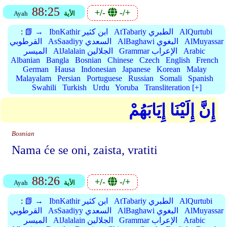
88:25
+/-
-/+
الأية
Ayah
AlQurtubi
AtTabariy الطبري
IbnKathir ابن كثير
📗 →
:
AlMuyassar
AlBaghawi البغوي
AsSaadiyy السعدي
القرطوبي
Arabic
Grammar الإعراب
AlJalalain الجلالين
الميسر
Albanian
Bangla
Bosnian
Chinese
Czech
English
French
German
Hausa
Indonesian
Japanese
Korean
Malay
Malayalam
Persian
Portuguese
Russian
Somali
Spanish
Swahili
Turkish
Urdu
Yoruba
Transliteration [+]
إِنَّ إِلَيْنَا إِيَابَهُمْ
Bosnian
Nama će se oni, zaista, vratiti
88:26
+/-
-/+
الأية
Ayah
AlQurtubi
AtTabariy الطبري
IbnKathir ابن كثير
📗 →
:
AlMuyassar
AlBaghawi البغوي
AsSaadiyy السعدي
القرطوبي
Arabic
Grammar الإعراب
AlJalalain الجلالين
الميسر