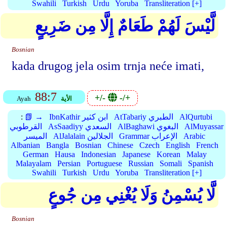
Swahili
Turkish
Urdu
Yoruba
Transliteration [+]
لَّيْسَ لَهُمْ طَعَامٌ إِلَّا مِن ضَرِيعٍ
Bosnian
kada drugog jela osim trnja neće imati,
88:7
+/-
-/+
الأية
Ayah
AlQurtubi
AtTabariy الطبري
IbnKathir ابن كثير
📗 →
:
AlMuyassar
AlBaghawi البغوي
AsSaadiyy السعدي
القرطوبي
Arabic
Grammar الإعراب
AlJalalain الجلالين
الميسر
Albanian
Bangla
Bosnian
Chinese
Czech
English
French
German
Hausa
Indonesian
Japanese
Korean
Malay
Malayalam
Persian
Portuguese
Russian
Somali
Spanish
Swahili
Turkish
Urdu
Yoruba
Transliteration [+]
لَّا يُسْمِنُ وَلَا يُغْنِي مِن جُوعٍ
Bosnian