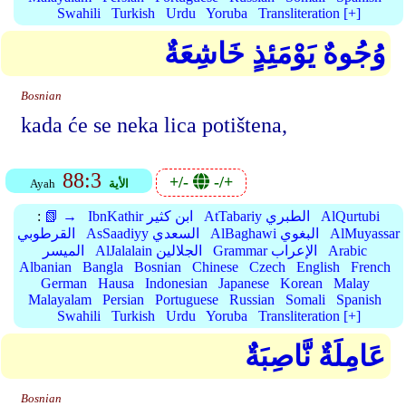
Swahili
Turkish
Urdu
Yoruba
Transliteration [+]
وُجُوهٌ يَوْمَئِذٍ خَاشِعَةٌ
Bosnian
kada će se neka lica potištena,
88:3
+/-
-/+
الأية
Ayah
AlQurtubi
AtTabariy الطبري
IbnKathir ابن كثير
📗 →
:
AlMuyassar
AlBaghawi البغوي
AsSaadiyy السعدي
القرطوبي
Arabic
Grammar الإعراب
AlJalalain الجلالين
الميسر
Albanian
Bangla
Bosnian
Chinese
Czech
English
French
German
Hausa
Indonesian
Japanese
Korean
Malay
Malayalam
Persian
Portuguese
Russian
Somali
Spanish
Swahili
Turkish
Urdu
Yoruba
Transliteration [+]
عَامِلَةٌ نَّاصِبَةٌ
Bosnian