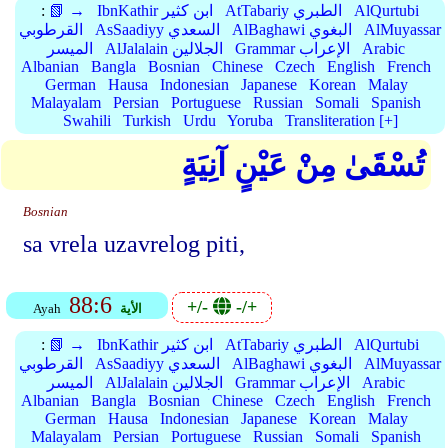
AlQurtubi
AtTabariy الطبري
IbnKathir ابن كثير
📗 →
:
AlMuyassar
AlBaghawi البغوي
AsSaadiyy السعدي
القرطوبي
Arabic
Grammar الإعراب
AlJalalain الجلالين
الميسر
Albanian
Bangla
Bosnian
Chinese
Czech
English
French
German
Hausa
Indonesian
Japanese
Korean
Malay
Malayalam
Persian
Portuguese
Russian
Somali
Spanish
Swahili
Turkish
Urdu
Yoruba
Transliteration [+]
تُسْقَىٰ مِنْ عَيْنٍ آنِيَةٍ
Bosnian
sa vrela uzavrelog piti,
88:6
+/-
-/+
الأية
Ayah
AlQurtubi
AtTabariy الطبري
IbnKathir ابن كثير
📗 →
:
AlMuyassar
AlBaghawi البغوي
AsSaadiyy السعدي
القرطوبي
Arabic
Grammar الإعراب
AlJalalain الجلالين
الميسر
Albanian
Bangla
Bosnian
Chinese
Czech
English
French
German
Hausa
Indonesian
Japanese
Korean
Malay
Malayalam
Persian
Portuguese
Russian
Somali
Spanish