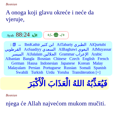
Bosnian
A onoga koji glavu okreće i neće da
vjeruje,
88:24
+/-
-/+
الأية
Ayah
AlQurtubi
AtTabariy الطبري
IbnKathir ابن كثير
📗 →
:
AlMuyassar
AlBaghawi البغوي
AsSaadiyy السعدي
القرطوبي
Arabic
Grammar الإعراب
AlJalalain الجلالين
الميسر
Albanian
Bangla
Bosnian
Chinese
Czech
English
French
German
Hausa
Indonesian
Japanese
Korean
Malay
Malayalam
Persian
Portuguese
Russian
Somali
Spanish
Swahili
Turkish
Urdu
Yoruba
Transliteration [+]
فَيُعَذِّبُهُ اللهُ الْعَذَابَ الْأَكْبَرَ
Bosnian
njega će Allah najvećom mukom mučiti.