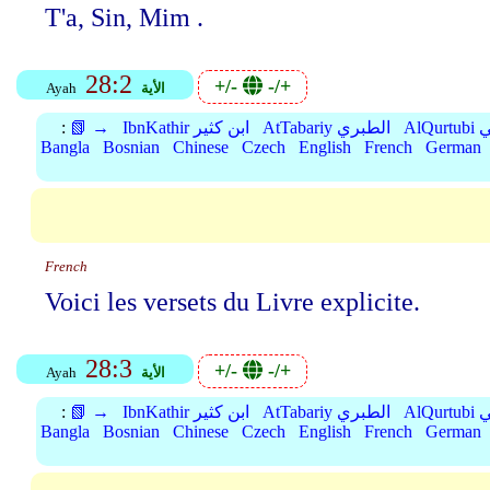
T'a, Sin, Mim .
28:2
+/-
-/+
Ayah
الأية
:
📗 →
IbnKathir ابن كثير
AtTabariy الطبري
Al
Bangla
Bosnian
Chinese
Czech
English
French
German
French
Voici les versets du Livre explicite.
28:3
+/-
-/+
Ayah
الأية
:
📗 →
IbnKathir ابن كثير
AtTabariy الطبري
Al
Bangla
Bosnian
Chinese
Czech
English
French
German