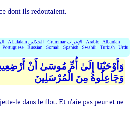
ce dont ils redoutaient.
الميسر
AlJalalain الجلالين
Grammar الإعراب
Arabic
Albanian
Portuguese
Russian
Somali
Spanish
Swahili
Turkish
Urdu
تَخَافِي وَلَا تَحْزَنِي ۖ إِنَّا رَادُّوهُ إِلَيْكِ
وَجَاعِلُوهُ مِنَ الْمُرْسَلِينَ
tte-le dans le flot. Et n'aie pas peur et ne