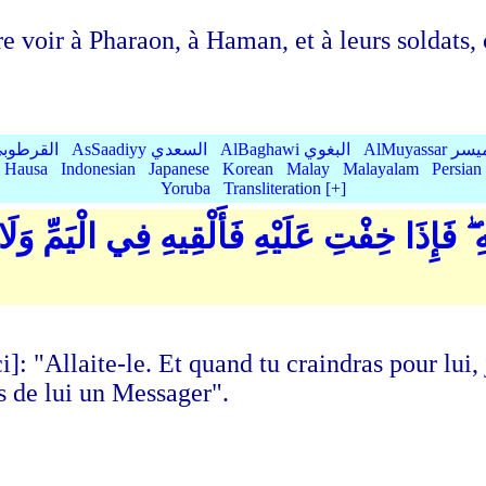
ire voir à Pharaon, à Haman, et à leurs soldats, 
Qurtubi القرطوبي
AsSaadiyy السعدي
AlBaghawi البغوي
AlMuyassar 
Hausa
Indonesian
Japanese
Korean
Malay
Malayalam
Persian
Yoruba
Transliteration [+]
ۖ فَإِذَا خِفْتِ عَلَيْهِ فَأَلْقِيهِ فِي الْيَمِّ وَلَا 
 "Allaite-le. Et quand tu craindras pour lui, je
ns de lui un Messager".