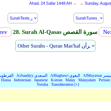
Ahad, 24 Safar 1448 AH
→ ←
Sunday, Augus
rev
28. Surah Al-Qasas سورة القصص
Ne
Qurtubi القرطوبي
AsSaadiyy السعدي
AlBaghawi البغوي
AlMuyassar 
Hausa
Indonesian
Japanese
Korean
Malay
Malayalam
Persian
Yoruba
Transliteration [+]