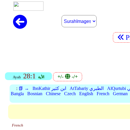
P
28:1
+/-
-/+
Ayah
الأية
:
📗 →
IbnKathir ابن كثير
AtTabariy الطبري
Al
Bangla
Bosnian
Chinese
Czech
English
French
German
French