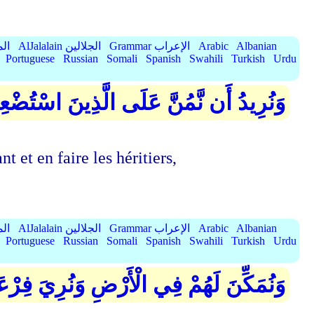
الميسر
AlJalalain الجلالين
Grammar الإعراب
Arabic
Albanian
Portuguese
Russian
Somali
Spanish
Swahili
Turkish
Urdu
َجْعَلَهُمْ أَئِمَّةً وَنَجْعَلَهُمُ الْوَارِثِينَ
t et en faire les héritiers,
الميسر
AlJalalain الجلالين
Grammar الإعراب
Arabic
Albanian
Portuguese
Russian
Somali
Spanish
Swahili
Turkish
Urdu
وَجُنُودَهُمَا مِنْهُم مَّا كَانُوا يَحْذَرُونَ