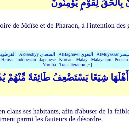
نَتْلُو عَلَيْكَ مِن نَّبَإِ مُو
toire de Moïse et de Pharaon, à l'intention des 
Qurtubi القرطوبي
AsSaadiyy السعدي
AlBaghawi البغوي
AlMuyassar 
Hausa
Indonesian
Japanese
Korean
Malay
Malayalam
Persian
Yoruba
Transliteration [+]
 أَهْلَهَا شِيَعًا يَسْتَضْعِفُ طَائِفَةً مِّنْهُمْ يُ
en clans ses habitants, afin d'abuser de la faible
aiment parmi les fauteurs de désordre.