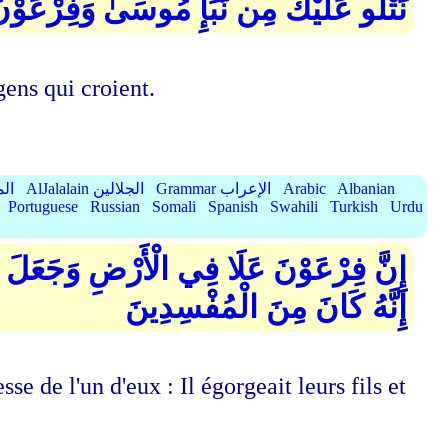
سَىٰ وَفِرْعَوْنَ بِالْحَقِّ لِقَوْمٍ يُؤْمِنُونَ
gens qui croient.
الميسر
AlJalalain الجلالين
Grammar الإعراب
Arabic
Albanian
Portuguese
Russian
Somali
Spanish
Swahili
Turkish
Urdu
ذَبِّحُ أَبْنَاءَهُمْ وَيَسْتَحْيِي نِسَاءَهُمْ ۚ
إِنَّهُ كَانَ مِنَ الْمُفْسِدِينَ
sse de l'un d'eux : Il égorgeait leurs fils et