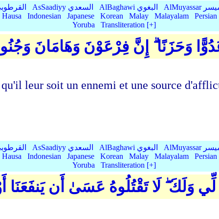
Qurtubi القرطوبي
AsSaadiyy السعدي
AlBaghawi البغوي
AlMuyassar 
Hausa
Indonesian
Japanese
Korean
Malay
Malayalam
Persian
Yoruba
Transliteration [+]
َ لِيَكُونَ لَهُمْ عَدُوًّا وَحَزَنًا ۗ إِنَّ فِرْعَو
 qu'il leur soit un ennemi et une source d'affli
Qurtubi القرطوبي
AsSaadiyy السعدي
AlBaghawi البغوي
AlMuyassar 
Hausa
Indonesian
Japanese
Korean
Malay
Malayalam
Persian
Yoruba
Transliteration [+]
ْنٍ لِّي وَلَكَ ۖ لَا تَقْتُلُوهُ عَسَىٰ أَن يَنفَعَنَ