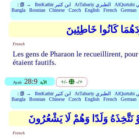
:
📗 →
IbnKathir ابن كثير
AtTabariy الطبري
Al
Bangla
Bosnian
Chinese
Czech
English
French
German
فَالْتَقَطَهُ آلُ فِرْعَوْن
French
Les gens de Pharaon le recueillirent, pour
étaient fautifs.
28:9
+/-
-/+
Ayah
الأية
:
📗 →
IbnKathir ابن كثير
AtTabariy الطبري
Al
Bangla
Bosnian
Chinese
Czech
English
French
German
وَقَالَتِ امْرَأَتُ فِرْعَوْنَ قُرَّتُ عَي
French