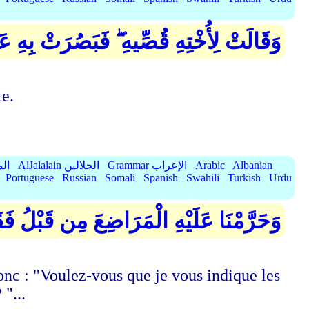
بَصُرَتْ بِهِ عَن جُنُبٍ وَهُمْ لَا يَشْعُرُونَ
te.
الميسر
AlJalalain الجلالين
Grammar الإعراب
Arabic
Albanian
Portuguese
Russian
Somali
Spanish
Swahili
Turkish
Urdu
َيْتٍ يَكْفُلُونَهُ لَكُمْ وَهُمْ لَهُ نَاصِحُونَ
donc : "Voulez-vous que je vous indique les
"...