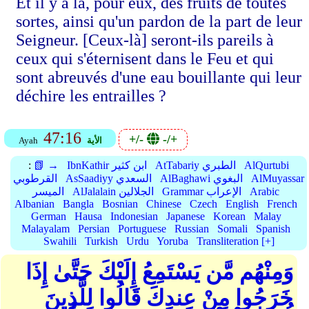
Et il y a là, pour eux, des fruits de toutes
sortes, ainsi qu'un pardon de la part de leur
Seigneur. [Ceux-là] seront-ils pareils à
ceux qui s'éternisent dans le Feu et qui
sont abreuvés d'une eau bouillante qui leur
déchire les entrailles ?
47:16
+/-
-/+
الأية
Ayah
AlQurtubi
AtTabariy الطبري
IbnKathir ابن كثير
📗 →
:
AlMuyassar
AlBaghawi البغوي
AsSaadiyy السعدي
القرطوبي
Arabic
Grammar الإعراب
AlJalalain الجلالين
الميسر
Albanian
Bangla
Bosnian
Chinese
Czech
English
French
German
Hausa
Indonesian
Japanese
Korean
Malay
Malayalam
Persian
Portuguese
Russian
Somali
Spanish
Swahili
Turkish
Urdu
Yoruba
Transliteration [+]
وَمِنْهُم مَّن يَسْتَمِعُ إِلَيْكَ حَتَّىٰ إِذَا
خَرَجُوا مِنْ عِندِكَ قَالُوا لِلَّذِينَ