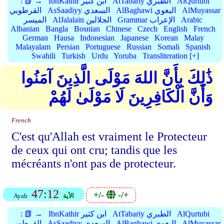
AlQurtubi
AtTabariy الطبري
IbnKathir ابن كثير
📗 →
:
AlMuyassar
AlBaghawi البغوي
AsSaadiyy السعدي
القرطوبي
Arabic
Grammar الإعراب
AlJalalain الجلالين
الميسر
Albanian
Bangla
Bosnian
Chinese
Czech
English
French
German
Hausa
Indonesian
Japanese
Korean
Malay
Malayalam
Persian
Portuguese
Russian
Somali
Spanish
Swahili
Turkish
Urdu
Yoruba
Transliteration [+]
ذَٰلِكَ بِأَنَّ اللهَ مَوْلَى الَّذِينَ آمَنُوا
وَأَنَّ الْكَافِرِينَ لَا مَوْلَىٰ لَهُمْ
French
C'est qu'Allah est vraiment le Protecteur
de ceux qui ont cru; tandis que les
mécréants n'ont pas de protecteur.
47:12
+/-
-/+
الأية
Ayah
AlQurtubi
AtTabariy الطبري
IbnKathir ابن كثير
📗 →
:
AlMuyassar
AlBaghawi البغوي
AsSaadiyy السعدي
القرطوبي