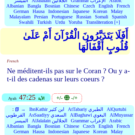
Arabic
Grammar الإعراب
AlJalalain الجلالين
الميسر
Albanian
Bangla
Bosnian
Chinese
Czech
English
French
German
Hausa
Indonesian
Japanese
Korean
Malay
Malayalam
Persian
Portuguese
Russian
Somali
Spanish
Swahili
Turkish
Urdu
Yoruba
Transliteration [+]
أَفَلَا يَتَدَبَّرُونَ الْقُرْآنَ أَمْ عَلَىٰ
قُلُوبٍ أَقْفَالُهَا
French
Ne méditent-ils pas sur le Coran ? Ou y a-
t-il des cadenas sur leurs coeurs ?
47:25
+/-
-/+
الأية
Ayah
AlQurtubi
AtTabariy الطبري
IbnKathir ابن كثير
📗 →
:
AlMuyassar
AlBaghawi البغوي
AsSaadiyy السعدي
القرطوبي
Arabic
Grammar الإعراب
AlJalalain الجلالين
الميسر
Albanian
Bangla
Bosnian
Chinese
Czech
English
French
German
Hausa
Indonesian
Japanese
Korean
Malay