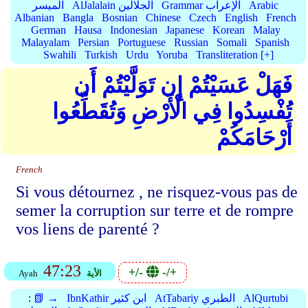
Arabic
Grammar الإعراب
AlJalalain الجلالين
الميسر
Albanian
Bangla
Bosnian
Chinese
Czech
English
French
German
Hausa
Indonesian
Japanese
Korean
Malay
Malayalam
Persian
Portuguese
Russian
Somali
Spanish
Swahili
Turkish
Urdu
Yoruba
Transliteration [+]
فَهَلْ عَسَيْتُمْ إِن تَوَلَّيْتُمْ أَن
تُفْسِدُوا فِي الْأَرْضِ وَتُقَطِّعُوا
أَرْحَامَكُمْ
French
Si vous détournez , ne risquez-vous pas de
semer la corruption sur terre et de rompre
vos liens de parenté ?
47:23
+/-
-/+
الأية
Ayah
AlQurtubi
AtTabariy الطبري
IbnKathir ابن كثير
📗 →
: