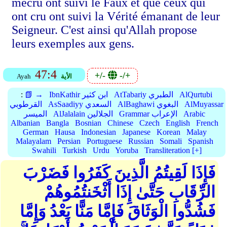
mécru ont suivi le Faux et que ceux qui
ont cru ont suivi la Vérité émanant de leur
Seigneur. C'est ainsi qu'Allah propose
leurs exemples aux gens.
47:4
+/-
-/+
الأية
Ayah
AlQurtubi
AtTabariy الطبري
IbnKathir ابن كثير
📗 →
:
AlMuyassar
AlBaghawi البغوي
AsSaadiyy السعدي
القرطوبي
Arabic
Grammar الإعراب
AlJalalain الجلالين
الميسر
Albanian
Bangla
Bosnian
Chinese
Czech
English
French
German
Hausa
Indonesian
Japanese
Korean
Malay
Malayalam
Persian
Portuguese
Russian
Somali
Spanish
Swahili
Turkish
Urdu
Yoruba
Transliteration [+]
فَإِذَا لَقِيتُمُ الَّذِينَ كَفَرُوا فَضَرْبَ
الرِّقَابِ حَتَّىٰ إِذَا أَثْخَنتُمُوهُمْ
فَشُدُّوا الْوَثَاقَ فَإِمَّا مَنًّا بَعْدُ وَإِمَّا