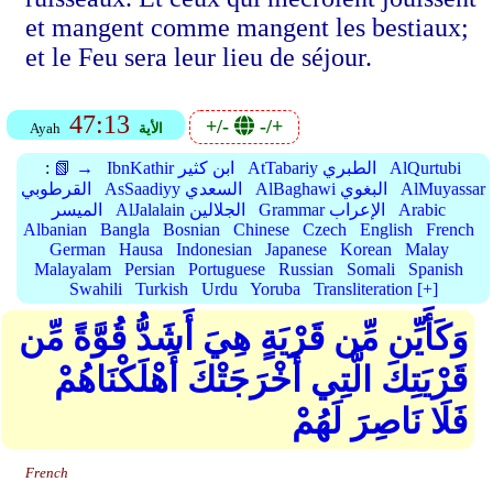
et mangent comme mangent les bestiaux;
et le Feu sera leur lieu de séjour.
47:13
+/-
-/+
الأية
Ayah
AlQurtubi
AtTabariy الطبري
IbnKathir ابن كثير
📗 →
:
AlMuyassar
AlBaghawi البغوي
AsSaadiyy السعدي
القرطوبي
Arabic
Grammar الإعراب
AlJalalain الجلالين
الميسر
Albanian
Bangla
Bosnian
Chinese
Czech
English
French
German
Hausa
Indonesian
Japanese
Korean
Malay
Malayalam
Persian
Portuguese
Russian
Somali
Spanish
Swahili
Turkish
Urdu
Yoruba
Transliteration [+]
وَكَأَيِّن مِّن قَرْيَةٍ هِيَ أَشَدُّ قُوَّةً مِّن
قَرْيَتِكَ الَّتِي أَخْرَجَتْكَ أَهْلَكْنَاهُمْ
فَلَا نَاصِرَ لَهُمْ
French