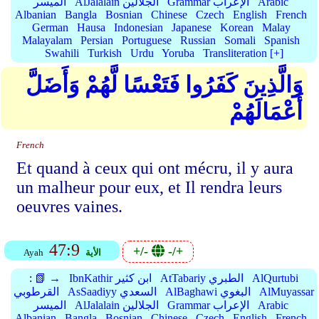
Arabic
Grammar الإعراب
AlJalalain الجلالين
الميسر
Albanian
Bangla
Bosnian
Chinese
Czech
English
French
German
Hausa
Indonesian
Japanese
Korean
Malay
Malayalam
Persian
Portuguese
Russian
Somali
Spanish
Swahili
Turkish
Urdu
Yoruba
Transliteration [+]
وَالَّذِينَ كَفَرُوا فَتَعْسًا لَّهُمْ وَأَضَلَّ
أَعْمَالَهُمْ
French
Et quand à ceux qui ont mécru, il y aura
un malheur pour eux, et Il rendra leurs
oeuvres vaines.
47:9
+/-
-/+
الأية
Ayah
AlQurtubi
AtTabariy الطبري
IbnKathir ابن كثير
📗 →
:
AlMuyassar
AlBaghawi البغوي
AsSaadiyy السعدي
القرطوبي
Arabic
Grammar الإعراب
AlJalalain الجلالين
الميسر
Albanian
Bangla
Bosnian
Chinese
Czech
English
French