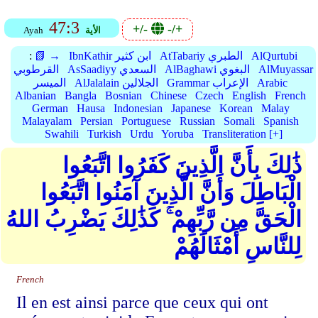
47:3
+/-
-/+
الأية
Ayah
AlQurtubi
AtTabariy الطبري
IbnKathir ابن كثير
📗 →
:
AlMuyassar
AlBaghawi البغوي
AsSaadiyy السعدي
القرطوبي
Arabic
Grammar الإعراب
AlJalalain الجلالين
الميسر
Albanian
Bangla
Bosnian
Chinese
Czech
English
French
German
Hausa
Indonesian
Japanese
Korean
Malay
Malayalam
Persian
Portuguese
Russian
Somali
Spanish
Swahili
Turkish
Urdu
Yoruba
Transliteration [+]
ذَٰلِكَ بِأَنَّ الَّذِينَ كَفَرُوا اتَّبَعُوا
الْبَاطِلَ وَأَنَّ الَّذِينَ آمَنُوا اتَّبَعُوا
الْحَقَّ مِن رَّبِّهِمْ ۚ كَذَٰلِكَ يَضْرِبُ اللهُ
لِلنَّاسِ أَمْثَالَهُمْ
French
Il en est ainsi parce que ceux qui ont