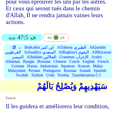
pour vous éprouver les uns par les autres.
Et ceux qui seront tués dans le chemin
d'Allah, Il ne rendra jamais vaines leurs
actions.
47:5
+/-
-/+
الأية
Ayah
AlQurtubi
AtTabariy الطبري
IbnKathir ابن كثير
📗 →
:
AlMuyassar
AlBaghawi البغوي
AsSaadiyy السعدي
القرطوبي
Arabic
Grammar الإعراب
AlJalalain الجلالين
الميسر
Albanian
Bangla
Bosnian
Chinese
Czech
English
French
German
Hausa
Indonesian
Japanese
Korean
Malay
Malayalam
Persian
Portuguese
Russian
Somali
Spanish
Swahili
Turkish
Urdu
Yoruba
Transliteration [+]
سَيَهْدِيهِمْ وَيُصْلِحُ بَالَهُمْ
French
Il les guidera et améliorera leur condition,