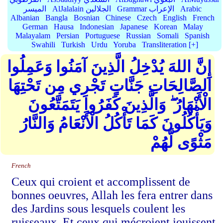
Arabic
Grammar الإعراب
AlJalalain الجلالين
الميسر
Albanian
Bangla
Bosnian
Chinese
Czech
English
French
German
Hausa
Indonesian
Japanese
Korean
Malay
Malayalam
Persian
Portuguese
Russian
Somali
Spanish
Swahili
Turkish
Urdu
Yoruba
Transliteration [+]
إِنَّ اللهَ يُدْخِلُ الَّذِينَ آمَنُوا وَعَمِلُوا
الصَّالِحَاتِ جَنَّاتٍ تَجْرِي مِن تَحْتِهَا
الْأَنْهَارُ ۖ وَالَّذِينَ كَفَرُوا يَتَمَتَّعُونَ
وَيَأْكُلُونَ كَمَا تَأْكُلُ الْأَنْعَامُ وَالنَّارُ
مَثْوًى لَّهُمْ
French
Ceux qui croient et accomplissent de
bonnes oeuvres, Allah les fera entrer dans
des Jardins sous lesquels coulent les
ruisseaux. Et ceux qui mécroient jouissent