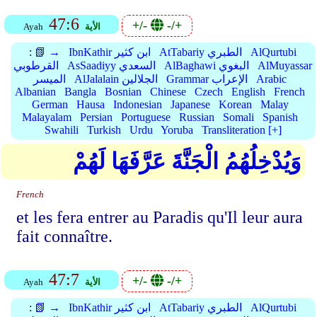
47:6
+/-
-/+
الأية
Ayah
AlQurtubi
AtTabariy الطبري
IbnKathir ابن كثير
📗 →
:
AlMuyassar
AlBaghawi البغوي
AsSaadiyy السعدي
القرطوبي
Arabic
Grammar الإعراب
AlJalalain الجلالين
الميسر
Albanian
Bangla
Bosnian
Chinese
Czech
English
French
German
Hausa
Indonesian
Japanese
Korean
Malay
Malayalam
Persian
Portuguese
Russian
Somali
Spanish
Swahili
Turkish
Urdu
Yoruba
Transliteration [+]
وَيُدْخِلُهُمُ الْجَنَّةَ عَرَّفَهَا لَهُمْ
French
et les fera entrer au Paradis qu'Il leur aura
fait connaître.
47:7
+/-
-/+
الأية
Ayah
AlQurtubi
AtTabariy الطبري
IbnKathir ابن كثير
📗 →
: