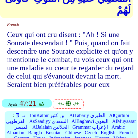
لَهُمْ
French
Ceux qui ont cru disent : "Ah ! Si une
Sourate descendait ! " Puis, quand on fait
descendre une Sourate explicite et qu'on y
mentionne le combat, tu vois ceux qui ont
une maladie au cœur te regarder du regard
de celui qui s'évanouit devant la mort.
Seraient bien préférables pour eux
47:21
+/-
-/+
الأية
Ayah
AlQurtubi
AtTabariy الطبري
IbnKathir ابن كثير
📗 →
:
AlMuyassar
AlBaghawi البغوي
AsSaadiyy السعدي
القرطوبي
Arabic
Grammar الإعراب
AlJalalain الجلالين
الميسر
Albanian
Bangla
Bosnian
Chinese
Czech
English
French