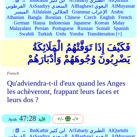
AlQurtubi
AtTabariy الطبري
IbnKathir ابن كثير
📗 →
:
AlMuyassar
AlBaghawi البغوي
AsSaadiyy السعدي
القرطوبي
Arabic
Grammar الإعراب
AlJalalain الجلالين
الميسر
Albanian
Bangla
Bosnian
Chinese
Czech
English
French
German
Hausa
Indonesian
Japanese
Korean
Malay
Malayalam
Persian
Portuguese
Russian
Somali
Spanish
Swahili
Turkish
Urdu
Yoruba
Transliteration [+]
فَكَيْفَ إِذَا تَوَفَّتْهُمُ الْمَلَائِكَةُ
يَضْرِبُونَ وُجُوهَهُمْ وَأَدْبَارَهُمْ
French
Qu'adviendra-t-il d'eux quand les Anges
les achèveront, frappant leurs faces et
leurs dos ?
47:28
+/-
-/+
الأية
Ayah
AlQurtubi
AtTabariy الطبري
IbnKathir ابن كثير
📗 →
:
AlMuyassar
AlBaghawi البغوي
AsSaadiyy السعدي
القرطوبي