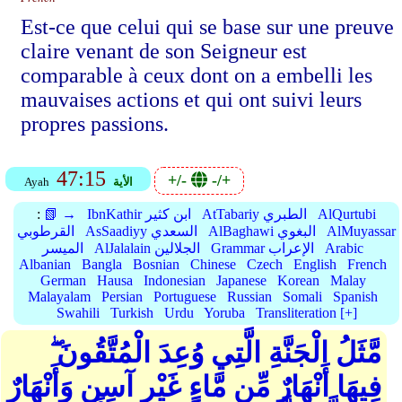
Est-ce que celui qui se base sur une preuve
claire venant de son Seigneur est
comparable à ceux dont on a embelli les
mauvaises actions et qui ont suivi leurs
propres passions.
47:15
+/-
-/+
الأية
Ayah
AlQurtubi
AtTabariy الطبري
IbnKathir ابن كثير
📗 →
:
AlMuyassar
AlBaghawi البغوي
AsSaadiyy السعدي
القرطوبي
Arabic
Grammar الإعراب
AlJalalain الجلالين
الميسر
Albanian
Bangla
Bosnian
Chinese
Czech
English
French
German
Hausa
Indonesian
Japanese
Korean
Malay
Malayalam
Persian
Portuguese
Russian
Somali
Spanish
Swahili
Turkish
Urdu
Yoruba
Transliteration [+]
مَّثَلُ الْجَنَّةِ الَّتِي وُعِدَ الْمُتَّقُونَ ۖ
فِيهَا أَنْهَارٌ مِّن مَّاءٍ غَيْرِ آسِنٍ وَأَنْهَارٌ