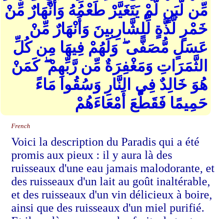
مِّن لَّبَنٍ لَّمْ يَتَغَيَّرْ طَعْمُهُ وَأَنْهَارٌ مِّنْ
خَمْرٍ لَّذَّةٍ لِّلشَّارِبِينَ وَأَنْهَارٌ مِّنْ
عَسَلٍ مُّصَفًّى ۖ وَلَهُمْ فِيهَا مِن كُلِّ
الثَّمَرَاتِ وَمَغْفِرَةٌ مِّن رَّبِّهِمْ ۖ كَمَنْ
هُوَ خَالِدٌ فِي النَّارِ وَسُقُوا مَاءً
حَمِيمًا فَقَطَّعَ أَمْعَاءَهُمْ
French
Voici la description du Paradis qui a été
promis aux pieux : il y aura là des
ruisseaux d'une eau jamais malodorante, et
des ruisseaux d'un lait au goût inaltérable,
et des ruisseaux d'un vin délicieux à boire,
ainsi que des ruisseaux d'un miel purifié.