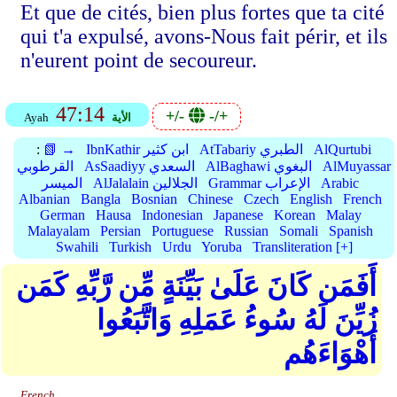
Et que de cités, bien plus fortes que ta cité
qui t'a expulsé, avons-Nous fait périr, et ils
n'eurent point de secoureur.
47:14
+/-
-/+
الأية
Ayah
AlQurtubi
AtTabariy الطبري
IbnKathir ابن كثير
📗 →
:
AlMuyassar
AlBaghawi البغوي
AsSaadiyy السعدي
القرطوبي
Arabic
Grammar الإعراب
AlJalalain الجلالين
الميسر
Albanian
Bangla
Bosnian
Chinese
Czech
English
French
German
Hausa
Indonesian
Japanese
Korean
Malay
Malayalam
Persian
Portuguese
Russian
Somali
Spanish
Swahili
Turkish
Urdu
Yoruba
Transliteration [+]
أَفَمَن كَانَ عَلَىٰ بَيِّنَةٍ مِّن رَّبِّهِ كَمَن
زُيِّنَ لَهُ سُوءُ عَمَلِهِ وَاتَّبَعُوا
أَهْوَاءَهُم
French