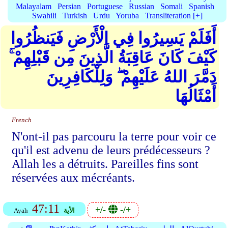
Malayalam
Persian
Portuguese
Russian
Somali
Spanish
Swahili
Turkish
Urdu
Yoruba
Transliteration [+]
أَفَلَمْ يَسِيرُوا فِي الْأَرْضِ فَيَنظُرُوا
كَيْفَ كَانَ عَاقِبَةُ الَّذِينَ مِن قَبْلِهِمْ ۚ
دَمَّرَ اللهُ عَلَيْهِمْ ۖ وَلِلْكَافِرِينَ
أَمْثَالُهَا
French
N'ont-il pas parcouru la terre pour voir ce
qu'il est advenu de leurs prédécesseurs ?
Allah les a détruits. Pareilles fins sont
réservées aux mécréants.
47:11
+/-
-/+
الأية
Ayah