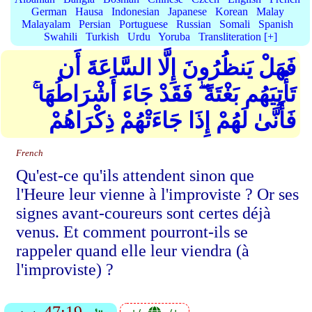
German
Hausa
Indonesian
Japanese
Korean
Malay
Malayalam
Persian
Portuguese
Russian
Somali
Spanish
Swahili
Turkish
Urdu
Yoruba
Transliteration [+]
فَهَلْ يَنظُرُونَ إِلَّا السَّاعَةَ أَن
تَأْتِيَهُم بَغْتَةً ۖ فَقَدْ جَاءَ أَشْرَاطُهَا ۚ
فَأَنَّىٰ لَهُمْ إِذَا جَاءَتْهُمْ ذِكْرَاهُمْ
French
Qu'est-ce qu'ils attendent sinon que
l'Heure leur vienne à l'improviste ? Or ses
signes avant-coureurs sont certes déjà
venus. Et comment pourront-ils se
rappeler quand elle leur viendra (à
l'improviste) ?