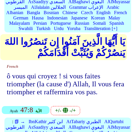
AlMuyassar
AlBaghawi البغوي
AsSaadiyy السعدي
القرطوبي
Arabic
Grammar الإعراب
AlJalalain الجلالين
الميسر
Albanian
Bangla
Bosnian
Chinese
Czech
English
French
German
Hausa
Indonesian
Japanese
Korean
Malay
Malayalam
Persian
Portuguese
Russian
Somali
Spanish
Swahili
Turkish
Urdu
Yoruba
Transliteration [+]
يَا أَيُّهَا الَّذِينَ آمَنُوا إِن تَنصُرُوا اللهَ
يَنصُرْكُمْ وَيُثَبِّتْ أَقْدَامَكُمْ
French
ô vous qui croyez ! si vous faites
triompher (la cause d') Allah, Il vous fera
triompher et raffermira vos pas.
47:8
+/-
-/+
الأية
Ayah
AlQurtubi
AtTabariy الطبري
IbnKathir ابن كثير
📗 →
:
AlMuyassar
AlBaghawi البغوي
AsSaadiyy السعدي
القرطوبي