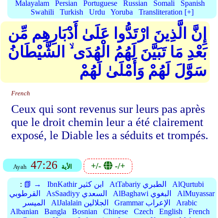
Malayalam
Persian
Portuguese
Russian
Somali
Spanish
Swahili
Turkish
Urdu
Yoruba
Transliteration [+]
إِنَّ الَّذِينَ ارْتَدُّوا عَلَىٰ أَدْبَارِهِم مِّن
بَعْدِ مَا تَبَيَّنَ لَهُمُ الْهُدَى ۙ الشَّيْطَانُ
سَوَّلَ لَهُمْ وَأَمْلَىٰ لَهُمْ
French
Ceux qui sont revenus sur leurs pas après
que le droit chemin leur a été clairement
exposé, le Diable les a séduits et trompés.
47:26
+/-
-/+
الأية
Ayah
AlQurtubi
AtTabariy الطبري
IbnKathir ابن كثير
📗 →
:
AlMuyassar
AlBaghawi البغوي
AsSaadiyy السعدي
القرطوبي
Arabic
Grammar الإعراب
AlJalalain الجلالين
الميسر
Albanian
Bangla
Bosnian
Chinese
Czech
English
French