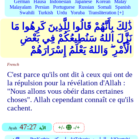
German
Hausa
Indonesian
Japanese
Korean
Malay
Malayalam
Persian
Portuguese
Russian
Somali
Spanish
Swahili
Turkish
Urdu
Yoruba
Transliteration [+]
ذَٰلِكَ بِأَنَّهُمْ قَالُوا لِلَّذِينَ كَرِهُوا مَا
نَزَّلَ اللهُ سَنُطِيعُكُمْ فِي بَعْضِ
الْأَمْرِ ۖ وَاللهُ يَعْلَمُ إِسْرَارَهُمْ
French
C'est parce qu'ils ont dit à ceux qui ont de
la répulsion pour la révélation d'Allah :
"Nous allons vous obéir dans certaines
choses". Allah cependant connaît ce qu'ils
cachent.
47:27
+/-
-/+
الأية
Ayah