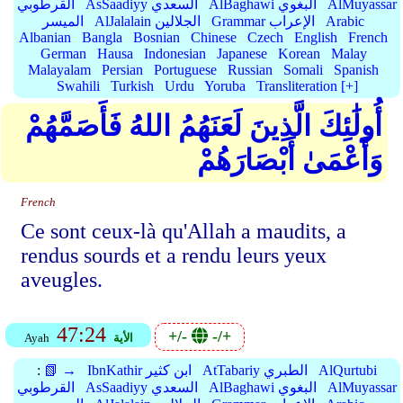
AlMuyassar
AlBaghawi البغوي
AsSaadiyy السعدي
القرطوبي
Arabic
Grammar الإعراب
AlJalalain الجلالين
الميسر
Albanian
Bangla
Bosnian
Chinese
Czech
English
French
German
Hausa
Indonesian
Japanese
Korean
Malay
Malayalam
Persian
Portuguese
Russian
Somali
Spanish
Swahili
Turkish
Urdu
Yoruba
Transliteration [+]
أُولَٰئِكَ الَّذِينَ لَعَنَهُمُ اللهُ فَأَصَمَّهُمْ
وَأَعْمَىٰ أَبْصَارَهُمْ
French
Ce sont ceux-là qu'Allah a maudits, a
rendus sourds et a rendu leurs yeux
aveugles.
47:24
+/-
-/+
الأية
Ayah
AlQurtubi
AtTabariy الطبري
IbnKathir ابن كثير
📗 →
:
AlMuyassar
AlBaghawi البغوي
AsSaadiyy السعدي
القرطوبي