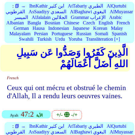
AlQurtubi
AtTabariy الطبري
IbnKathir ابن كثير
📗 →
:
AlMuyassar
AlBaghawi البغوي
AsSaadiyy السعدي
القرطوبي
Arabic
Grammar الإعراب
AlJalalain الجلالين
الميسر
Albanian
Bangla
Bosnian
Chinese
Czech
English
French
German
Hausa
Indonesian
Japanese
Korean
Malay
Malayalam
Persian
Portuguese
Russian
Somali
Spanish
Swahili
Turkish
Urdu
Yoruba
Transliteration [+]
الَّذِينَ كَفَرُوا وَصَدُّوا عَن سَبِيلِ
اللهِ أَضَلَّ أَعْمَالَهُمْ
French
Ceux qui ont mécru et obstrué le chemin
d'Allah, Il a rendu leurs oeuvres vaines.
47:2
+/-
-/+
الأية
Ayah
AlQurtubi
AtTabariy الطبري
IbnKathir ابن كثير
📗 →
:
AlMuyassar
AlBaghawi البغوي
AsSaadiyy السعدي
القرطوبي