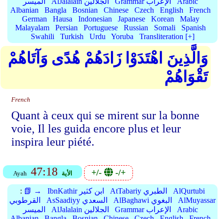
Arabic
Grammar الإعراب
AlJalalain الجلالين
الميسر
Albanian
Bangla
Bosnian
Chinese
Czech
English
French
German
Hausa
Indonesian
Japanese
Korean
Malay
Malayalam
Persian
Portuguese
Russian
Somali
Spanish
Swahili
Turkish
Urdu
Yoruba
Transliteration [+]
وَالَّذِينَ اهْتَدَوْا زَادَهُمْ هُدًى وَآتَاهُمْ
تَقْوَاهُمْ
French
Quant à ceux qui se mirent sur la bonne
voie, Il les guida encore plus et leur
inspira leur piété.
47:18
+/-
-/+
الأية
Ayah
AlQurtubi
AtTabariy الطبري
IbnKathir ابن كثير
📗 →
:
AlMuyassar
AlBaghawi البغوي
AsSaadiyy السعدي
القرطوبي
Arabic
Grammar الإعراب
AlJalalain الجلالين
الميسر
Albanian
Bangla
Bosnian
Chinese
Czech
English
French