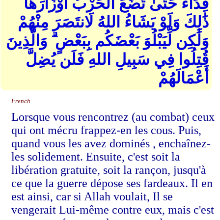
فِدَاءً حَتَّىٰ تَضَعَ الْحَرْبُ أَوْزَارَهَا ۚ
ذَٰلِكَ وَلَوْ يَشَاءُ اللهُ لَانتَصَرَ مِنْهُمْ
وَلَٰكِن لِّيَبْلُوَ بَعْضَكُم بِبَعْضٍ ۗ وَالَّذِينَ
قُتِلُوا فِي سَبِيلِ اللهِ فَلَن يُضِلَّ
أَعْمَالَهُمْ
French
Lorsque vous rencontrez (au combat) ceux
qui ont mécru frappez-en les cous. Puis,
quand vous les avez dominés , enchaînez-
les solidement. Ensuite, c'est soit la
libération gratuite, soit la rançon, jusqu'à
ce que la guerre dépose ses fardeaux. Il en
est ainsi, car si Allah voulait, Il se
vengerait Lui-même contre eux, mais c'est