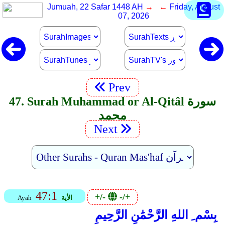
Jumuah, 22 Safar 1448 AH
→ ←
Friday, August
07, 2026
Prev
47. Surah Muhammad or Al-Qitâl سورة
محمد
Next
47:1
+/-
-/+
الأية
Ayah
بِسْم ِ اللهِ الرَّحْمَٰنِ الرَّحِيمِ