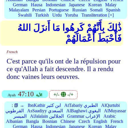
German
Hausa
Indonesian
Japanese
Korean
Malay
Malayalam
Persian
Portuguese
Russian
Somali
Spanish
Swahili
Turkish
Urdu
Yoruba
Transliteration [+]
ذَٰلِكَ بِأَنَّهُمْ كَرِهُوا مَا أَنزَلَ اللهُ
فَأَحْبَطَ أَعْمَالَهُمْ
French
C'est parce qu'ils ont de la répulsion pour
ce qu'Allah a fait descendre. Il a rendu
donc vaines leurs oeuvres.
47:10
+/-
-/+
الأية
Ayah
AlQurtubi
AtTabariy الطبري
IbnKathir ابن كثير
📗 →
:
AlMuyassar
AlBaghawi البغوي
AsSaadiyy السعدي
القرطوبي
Arabic
Grammar الإعراب
AlJalalain الجلالين
الميسر
Albanian
Bangla
Bosnian
Chinese
Czech
English
French
German
Hausa
Indonesian
Japanese
Korean
Malay