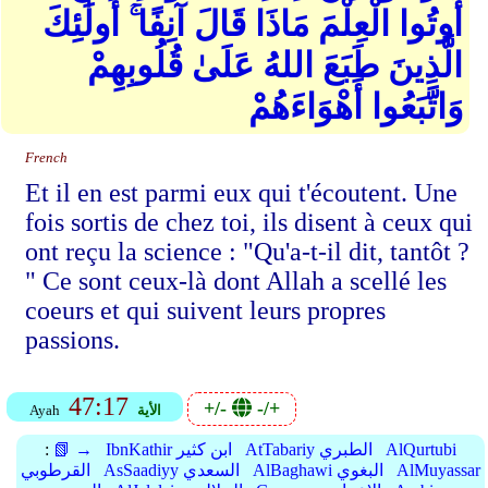
أُوتُوا الْعِلْمَ مَاذَا قَالَ آنِفًا ۚ أُولَٰئِكَ
الَّذِينَ طَبَعَ اللهُ عَلَىٰ قُلُوبِهِمْ
وَاتَّبَعُوا أَهْوَاءَهُمْ
French
Et il en est parmi eux qui t'écoutent. Une
fois sortis de chez toi, ils disent à ceux qui
ont reçu la science : "Qu'a-t-il dit, tantôt ?
" Ce sont ceux-là dont Allah a scellé les
coeurs et qui suivent leurs propres
passions.
47:17
+/-
-/+
الأية
Ayah
AlQurtubi
AtTabariy الطبري
IbnKathir ابن كثير
📗 →
:
AlMuyassar
AlBaghawi البغوي
AsSaadiyy السعدي
القرطوبي