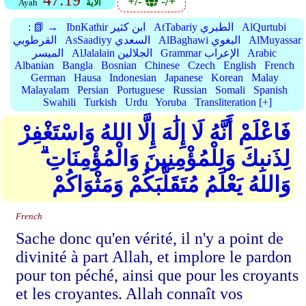
47:19
+/-
-/+
الأية
Ayah
AlQurtubi
AtTabariy الطبري
IbnKathir ابن كثير
📗 →
:
AlMuyassar
AlBaghawi البغوي
AsSaadiyy السعدي
القرطوبي
Arabic
Grammar الإعراب
AlJalalain الجلالين
الميسر
Albanian
Bangla
Bosnian
Chinese
Czech
English
French
German
Hausa
Indonesian
Japanese
Korean
Malay
Malayalam
Persian
Portuguese
Russian
Somali
Spanish
Swahili
Turkish
Urdu
Yoruba
Transliteration [+]
فَاعْلَمْ أَنَّهُ لَا إِلَٰهَ إِلَّا اللهُ وَاسْتَغْفِرْ
لِذَنبِكَ وَلِلْمُؤْمِنِينَ وَالْمُؤْمِنَاتِ ۗ
وَاللهُ يَعْلَمُ مُتَقَلَّبَكُمْ وَمَثْوَاكُمْ
French
Sache donc qu'en vérité, il n'y a point de
divinité à part Allah, et implore le pardon
pour ton péché, ainsi que pour les croyants
et les croyantes. Allah connaît vos