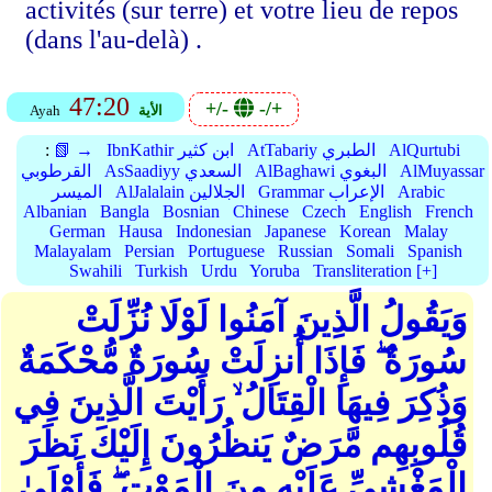
activités (sur terre) et votre lieu de repos
(dans l'au-delà) .
47:20
+/-
-/+
الأية
Ayah
AlQurtubi
AtTabariy الطبري
IbnKathir ابن كثير
📗 →
:
AlMuyassar
AlBaghawi البغوي
AsSaadiyy السعدي
القرطوبي
Arabic
Grammar الإعراب
AlJalalain الجلالين
الميسر
Albanian
Bangla
Bosnian
Chinese
Czech
English
French
German
Hausa
Indonesian
Japanese
Korean
Malay
Malayalam
Persian
Portuguese
Russian
Somali
Spanish
Swahili
Turkish
Urdu
Yoruba
Transliteration [+]
وَيَقُولُ الَّذِينَ آمَنُوا لَوْلَا نُزِّلَتْ
سُورَةٌ ۖ فَإِذَا أُنزِلَتْ سُورَةٌ مُّحْكَمَةٌ
وَذُكِرَ فِيهَا الْقِتَالُ ۙ رَأَيْتَ الَّذِينَ فِي
قُلُوبِهِم مَّرَضٌ يَنظُرُونَ إِلَيْكَ نَظَرَ
الْمَغْشِيِّ عَلَيْهِ مِنَ الْمَوْتِ ۖ فَأَوْلَىٰ