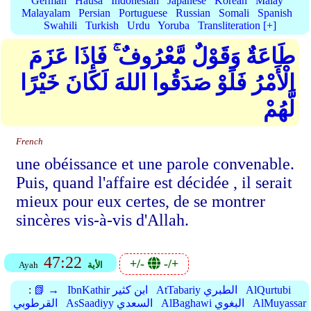
German
Hausa
Indonesian
Japanese
Korean
Malay
Malayalam
Persian
Portuguese
Russian
Somali
Spanish
Swahili
Turkish
Urdu
Yoruba
Transliteration [+]
طَاعَةٌ وَقَوْلٌ مَّعْرُوفٌ ۚ فَإِذَا عَزَمَ
الْأَمْرُ فَلَوْ صَدَقُوا اللهَ لَكَانَ خَيْرًا
لَّهُمْ
French
une obéissance et une parole convenable.
Puis, quand l'affaire est décidée , il serait
mieux pour eux certes, de se montrer
sincères vis-à-vis d'Allah.
47:22
+/-
-/+
الأية
Ayah
AlQurtubi
AtTabariy الطبري
IbnKathir ابن كثير
📗 →
:
AlMuyassar
AlBaghawi البغوي
AsSaadiyy السعدي
القرطوبي