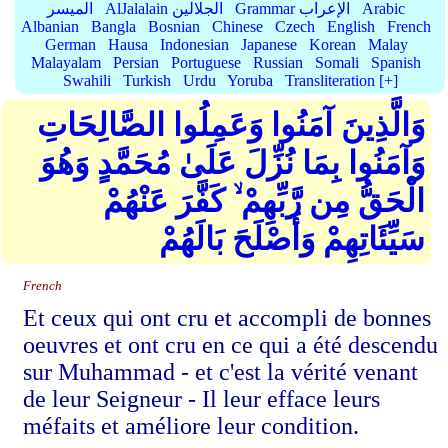
Arabic
Grammar الإعراب
AlJalalain الجلالين
الميسر
Albanian
Bangla
Bosnian
Chinese
Czech
English
French
German
Hausa
Indonesian
Japanese
Korean
Malay
Malayalam
Persian
Portuguese
Russian
Somali
Spanish
Swahili
Turkish
Urdu
Yoruba
Transliteration [+]
وَالَّذِينَ آمَنُوا وَعَمِلُوا الصَّالِحَاتِ
وَآمَنُوا بِمَا نُزِّلَ عَلَىٰ مُحَمَّدٍ وَهُوَ
الْحَقُّ مِن رَّبِّهِمْ ۙ كَفَّرَ عَنْهُمْ
سَيِّئَاتِهِمْ وَأَصْلَحَ بَالَهُمْ
French
Et ceux qui ont cru et accompli de bonnes
oeuvres et ont cru en ce qui a été descendu
sur Muhammad - et c'est la vérité venant
de leur Seigneur - Il leur efface leurs
méfaits et améliore leur condition.