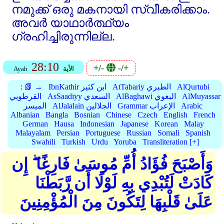
നമുക്ക്‌ ഒരു മകനായി സ്വീകരിക്കാം.
അവര്‍ യാഥാര്‍ത്ഥ്യം
ഗ്രഹിച്ചിരുന്നില്ല.
28:10
+/-
-/+
الأية
Ayah
AlQurtubi
AtTabariy الطبري
IbnKathir ابن كثير
📗 →
:
AlMuyassar
AlBaghawi البغوي
AsSaadiyy السعدي
القرطوبي
Arabic
Grammar الإعراب
AlJalalain الجلالين
الميسر
Albanian
Bangla
Bosnian
Chinese
Czech
English
French
German
Hausa
Indonesian
Japanese
Korean
Malay
Malayalam
Persian
Portuguese
Russian
Somali
Spanish
Swahili
Turkish
Urdu
Yoruba
Transliteration [+]
وَأَصْبَحَ فُؤَادُ أُمِّ مُوسَىٰ فَارِغًا ۖ إِن
كَادَتْ لَتُبْدِي بِهِ لَوْلَا أَن رَّبَطْنَا
عَلَىٰ قَلْبِهَا لِتَكُونَ مِنَ الْمُؤْمِنِينَ