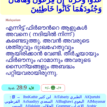
وَجُنُودَهُمَا كَانُوا خَاطِئِينَ
Malayalam
എന്നിട്ട്‌ ഫിര്‍ഔന്‍റെ ആളുകള്‍
അവനെ ( നദിയില്‍ നിന്ന്‌ )
കണ്ടെടുത്തു. അവന്‍ അവരുടെ
ശത്രുവും ദുഃഖഹേതുവും
ആയിരിക്കാന്‍ വേണ്ടി. തീര്‍ച്ചയായും
ഫിര്‍ഔനും ഹാമാനും അവരുടെ
സൈന്യങ്ങളും അബദ്ധം
പറ്റിയവരായിരുന്നു.
28:9
+/-
-/+
الأية
Ayah
AlQurtubi
AtTabariy الطبري
IbnKathir ابن كثير
📗 →
:
AlMuyassar
AlBaghawi البغوي
AsSaadiyy السعدي
القرطوبي
Arabic
Grammar الإعراب
AlJalalain الجلالين
الميسر