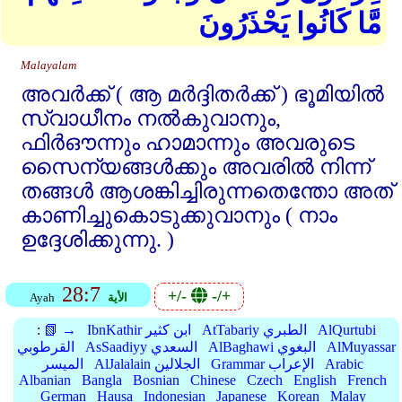
مَّا كَانُوا يَحْذَرُونَ
Malayalam
അവര്‍ക്ക്‌ ( ആ മര്‍ദ്ദിതര്‍ക്ക്‌ ) ഭൂമിയില്‍
സ്വാധീനം നല്‍കുവാനും,
ഫിര്‍ഔന്നും ഹാമാന്നും അവരുടെ
സൈന്യങ്ങള്‍ക്കും അവരില്‍ നിന്ന്‌
തങ്ങള്‍ ആശങ്കിച്ചിരുന്നതെന്തോ അത്‌
കാണിച്ചുകൊടുക്കുവാനും ( നാം
ഉദ്ദേശിക്കുന്നു. )
28:7
+/-
-/+
الأية
Ayah
AlQurtubi
AtTabariy الطبري
IbnKathir ابن كثير
📗 →
:
AlMuyassar
AlBaghawi البغوي
AsSaadiyy السعدي
القرطوبي
Arabic
Grammar الإعراب
AlJalalain الجلالين
الميسر
Albanian
Bangla
Bosnian
Chinese
Czech
English
French
German
Hausa
Indonesian
Japanese
Korean
Malay