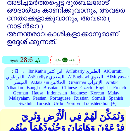
അടിച്ചമര്‍ത്തപ്പെട്ട ദുര്‍ബലരോട്‌
ഔദാര്യം കാണിക്കുവാനും, അവരെ
നേതാക്കളാക്കുവാനും, അവരെ (
നാടിന്‍റെ )
അനന്തരാവകാശികളാക്കാനുമാണ്‌
ഉദ്ദേശിക്കുന്നത്‌.
28:6
+/-
-/+
الأية
Ayah
AlQurtubi
AtTabariy الطبري
IbnKathir ابن كثير
📗 →
:
AlMuyassar
AlBaghawi البغوي
AsSaadiyy السعدي
القرطوبي
Arabic
Grammar الإعراب
AlJalalain الجلالين
الميسر
Albanian
Bangla
Bosnian
Chinese
Czech
English
French
German
Hausa
Indonesian
Japanese
Korean
Malay
Malayalam
Persian
Portuguese
Russian
Somali
Spanish
Swahili
Turkish
Urdu
Yoruba
Transliteration [+]
وَنُمَكِّنَ لَهُمْ فِي الْأَرْضِ وَنُرِيَ
فِرْعَوْنَ وَهَامَانَ وَجُنُودَهُمَا مِنْهُم