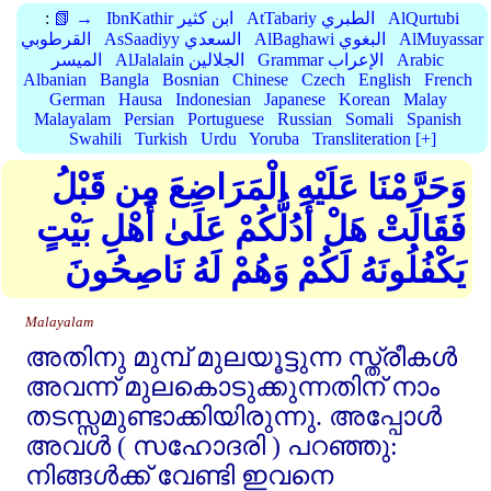
AlQurtubi
AtTabariy الطبري
IbnKathir ابن كثير
📗 →
:
AlMuyassar
AlBaghawi البغوي
AsSaadiyy السعدي
القرطوبي
Arabic
Grammar الإعراب
AlJalalain الجلالين
الميسر
Albanian
Bangla
Bosnian
Chinese
Czech
English
French
German
Hausa
Indonesian
Japanese
Korean
Malay
Malayalam
Persian
Portuguese
Russian
Somali
Spanish
Swahili
Turkish
Urdu
Yoruba
Transliteration [+]
وَحَرَّمْنَا عَلَيْهِ الْمَرَاضِعَ مِن قَبْلُ
فَقَالَتْ هَلْ أَدُلُّكُمْ عَلَىٰ أَهْلِ بَيْتٍ
يَكْفُلُونَهُ لَكُمْ وَهُمْ لَهُ نَاصِحُونَ
Malayalam
അതിനു മുമ്പ്‌ മുലയൂട്ടുന്ന സ്ത്രീകള്‍
അവന്ന്‌ മുലകൊടുക്കുന്നതിന്‌ നാം
തടസ്സമുണ്ടാക്കിയിരുന്നു. അപ്പോള്‍
അവള്‍ ( സഹോദരി ) പറഞ്ഞു:
നിങ്ങള്‍ക്ക്‌ വേണ്ടി ഇവനെ