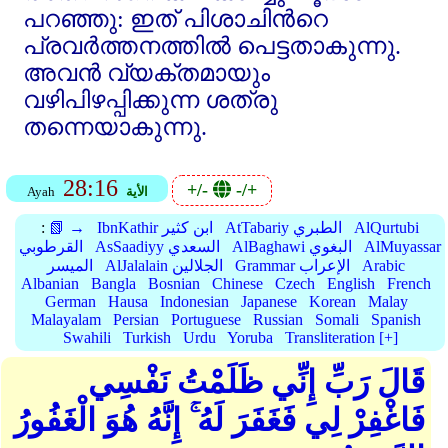
പറഞ്ഞു: ഇത്‌ പിശാചിന്‍റെ
പ്രവര്‍ത്തനത്തില്‍ പെട്ടതാകുന്നു.
അവന്‍ വ്യക്തമായും
വഴിപിഴപ്പിക്കുന്ന ശത്രു
തന്നെയാകുന്നു.
28:16
+/-
-/+
الأية
Ayah
AlQurtubi
AtTabariy الطبري
IbnKathir ابن كثير
📗 →
:
AlMuyassar
AlBaghawi البغوي
AsSaadiyy السعدي
القرطوبي
Arabic
Grammar الإعراب
AlJalalain الجلالين
الميسر
Albanian
Bangla
Bosnian
Chinese
Czech
English
French
German
Hausa
Indonesian
Japanese
Korean
Malay
Malayalam
Persian
Portuguese
Russian
Somali
Spanish
Swahili
Turkish
Urdu
Yoruba
Transliteration [+]
قَالَ رَبِّ إِنِّي ظَلَمْتُ نَفْسِي
فَاغْفِرْ لِي فَغَفَرَ لَهُ ۚ إِنَّهُ هُوَ الْغَفُورُ