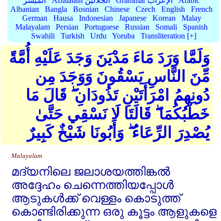
Arabic
Grammar الإعراب
AlJalalain الجلالين
الميسر
Albanian
Bangla
Bosnian
Chinese
Czech
English
French
German
Hausa
Indonesian
Japanese
Korean
Malay
Malayalam
Persian
Portuguese
Russian
Somali
Spanish
Swahili
Turkish
Urdu
Yoruba
Transliteration [+]
وَلَمَّا وَرَدَ مَاءَ مَدْيَنَ وَجَدَ عَلَيْهِ أُمَّةً
مِّنَ النَّاسِ يَسْقُونَ وَوَجَدَ مِن
دُونِهِمُ امْرَأَتَيْنِ تَذُودَانِ ۖ قَالَ مَا
خَطْبُكُمَا ۖ قَالَتَا لَا نَسْقِي حَتَّىٰ
يُصْدِرَ الرِّعَاءُ ۖ وَأَبُونَا شَيْخٌ كَبِيرٌ
Malayalam
മദ്‌യനിലെ ജലാശയത്തിങ്കല്‍
അദ്ദേഹം ചെന്നെത്തിയപ്പോള്‍
ആടുകള്‍ക്ക്‌ വെള്ളം കൊടുത്ത്‌
കൊണ്ടിരിക്കുന്ന ഒരു കൂട്ടം ആളുകളെ