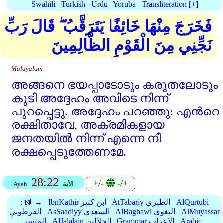
Swahili
Turkish
Urdu
Yoruba
Transliteration [+]
فَخَرَجَ مِنْهَا خَائِفًا يَتَرَقَّبُ ۖ قَالَ رَبِّ
نَجِّنِي مِنَ الْقَوْمِ الظَّالِمِينَ
Malayalam
അങ്ങനെ ഭയപ്പാടോടും കരുതലോടും
കൂടി അദ്ദേഹം അവിടെ നിന്ന്‌
പുറപ്പെട്ടു. അദ്ദേഹം പറഞ്ഞു: എന്‍റെ
രക്ഷിതാവേ, അക്രമികളായ
ജനതയില്‍ നിന്ന്‌ എന്നെ നീ
രക്ഷപ്പെടുത്തേണമേ.
28:22
+/-
-/+
الأية
Ayah
AlQurtubi
AtTabariy الطبري
IbnKathir ابن كثير
📗 →
:
AlMuyassar
AlBaghawi البغوي
AsSaadiyy السعدي
القرطوبي
Arabic
Grammar الإعراب
AlJalalain الجلالين
الميسر