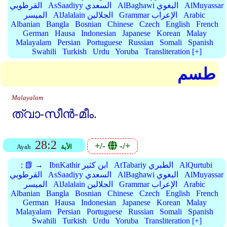
AlMuyassar
AlBaghawi البغوي
AsSaadiyy السعدي
القرطوبي
Arabic
Grammar الإعراب
AlJalalain الجلالين
الميسر
Albanian
Bangla
Bosnian
Chinese
Czech
English
French
German
Hausa
Indonesian
Japanese
Korean
Malay
Malayalam
Persian
Portuguese
Russian
Somali
Spanish
Swahili
Turkish
Urdu
Yoruba
Transliteration [+]
طسم
Malayalam
ത്വാ-സീന്‍-മീം.
28:2
+/-
-/+
الأية
Ayah
AlQurtubi
AtTabariy الطبري
IbnKathir ابن كثير
📗 →
:
AlMuyassar
AlBaghawi البغوي
AsSaadiyy السعدي
القرطوبي
Arabic
Grammar الإعراب
AlJalalain الجلالين
الميسر
Albanian
Bangla
Bosnian
Chinese
Czech
English
French
German
Hausa
Indonesian
Japanese
Korean
Malay
Malayalam
Persian
Portuguese
Russian
Somali
Spanish
Swahili
Turkish
Urdu
Yoruba
Transliteration [+]