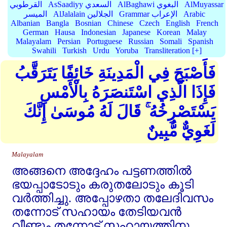
AlMuyassar
AlBaghawi البغوي
AsSaadiyy السعدي
القرطوبي
Arabic
Grammar الإعراب
AlJalalain الجلالين
الميسر
Albanian
Bangla
Bosnian
Chinese
Czech
English
French
German
Hausa
Indonesian
Japanese
Korean
Malay
Malayalam
Persian
Portuguese
Russian
Somali
Spanish
Swahili
Turkish
Urdu
Yoruba
Transliteration [+]
فَأَصْبَحَ فِي الْمَدِينَةِ خَائِفًا يَتَرَقَّبُ
فَإِذَا الَّذِي اسْتَنصَرَهُ بِالْأَمْسِ
يَسْتَصْرِخُهُ ۚ قَالَ لَهُ مُوسَىٰ إِنَّكَ
لَغَوِيٌّ مُّبِينٌ
Malayalam
അങ്ങനെ അദ്ദേഹം പട്ടണത്തില്‍
ഭയപ്പാടോടും കരുതലോടും കൂടി
വര്‍ത്തിച്ചു. അപ്പോഴതാ തലേദിവസം
തന്നോട്‌ സഹായം തേടിയവന്‍
വീണ്ടും തന്നോട്‌ സഹായത്തിനു