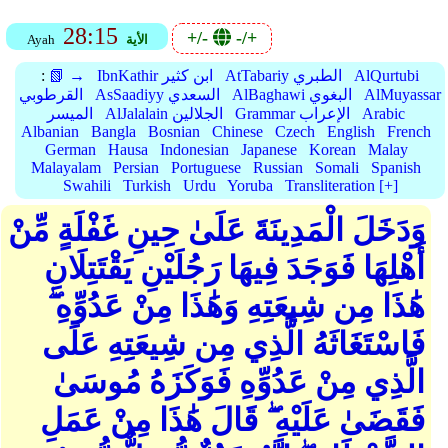
28:15
+/-
-/+
الأية
Ayah
AlQurtubi
AtTabariy الطبري
IbnKathir ابن كثير
📗 →
:
AlMuyassar
AlBaghawi البغوي
AsSaadiyy السعدي
القرطوبي
Arabic
Grammar الإعراب
AlJalalain الجلالين
الميسر
Albanian
Bangla
Bosnian
Chinese
Czech
English
French
German
Hausa
Indonesian
Japanese
Korean
Malay
Malayalam
Persian
Portuguese
Russian
Somali
Spanish
Swahili
Turkish
Urdu
Yoruba
Transliteration [+]
وَدَخَلَ الْمَدِينَةَ عَلَىٰ حِينِ غَفْلَةٍ مِّنْ
أَهْلِهَا فَوَجَدَ فِيهَا رَجُلَيْنِ يَقْتَتِلَانِ
هَٰذَا مِن شِيعَتِهِ وَهَٰذَا مِنْ عَدُوِّهِ ۖ
فَاسْتَغَاثَهُ الَّذِي مِن شِيعَتِهِ عَلَى
الَّذِي مِنْ عَدُوِّهِ فَوَكَزَهُ مُوسَىٰ
فَقَضَىٰ عَلَيْهِ ۖ قَالَ هَٰذَا مِنْ عَمَلِ