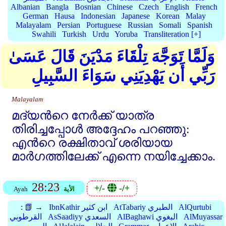
Albanian
Bangla
Bosnian
Chinese
Czech
English
French
German
Hausa
Indonesian
Japanese
Korean
Malay
Malayalam
Persian
Portuguese
Russian
Somali
Spanish
Swahili
Turkish
Urdu
Yoruba
Transliteration [+]
وَلَمَّا تَوَجَّهَ تِلْقَاءَ مَدْيَنَ قَالَ عَسَىٰ
رَبِّي أَن يَهْدِيَنِي سَوَاءَ السَّبِيلِ
Malayalam
മദ്‌യന്‍റെ നേര്‍ക്ക്‌ യാത്ര
തിരിച്ചപ്പോള്‍ അദ്ദേഹം പറഞ്ഞു:
എന്‍റെ രക്ഷിതാവ്‌ ശരിയായ
മാര്‍ഗത്തിലേക്ക്‌ എന്നെ നയിച്ചേക്കാം.
28:23
+/-
-/+
الأية
Ayah
AlQurtubi
AtTabariy الطبري
IbnKathir ابن كثير
📗 →
:
AlMuyassar
AlBaghawi البغوي
AsSaadiyy السعدي
القرطوبي