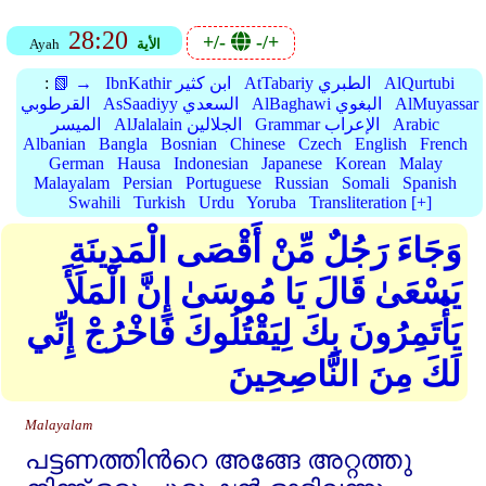
28:20
+/-
-/+
الأية
Ayah
AlQurtubi
AtTabariy الطبري
IbnKathir ابن كثير
📗 →
:
AlMuyassar
AlBaghawi البغوي
AsSaadiyy السعدي
القرطوبي
Arabic
Grammar الإعراب
AlJalalain الجلالين
الميسر
Albanian
Bangla
Bosnian
Chinese
Czech
English
French
German
Hausa
Indonesian
Japanese
Korean
Malay
Malayalam
Persian
Portuguese
Russian
Somali
Spanish
Swahili
Turkish
Urdu
Yoruba
Transliteration [+]
وَجَاءَ رَجُلٌ مِّنْ أَقْصَى الْمَدِينَةِ
يَسْعَىٰ قَالَ يَا مُوسَىٰ إِنَّ الْمَلَأَ
يَأْتَمِرُونَ بِكَ لِيَقْتُلُوكَ فَاخْرُجْ إِنِّي
لَكَ مِنَ النَّاصِحِينَ
Malayalam
പട്ടണത്തിന്‍റെ അങ്ങേ അറ്റത്തു