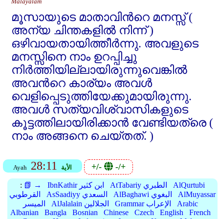
Malayalam
മൂസായുടെ മാതാവിന്‍റെ മനസ്സ്‌ (
അന്യ ചിന്തകളില്‍ നിന്ന്‌ )
ഒഴിവായതായിത്തീര്‍ന്നു. അവളുടെ
മനസ്സിനെ നാം ഉറപ്പിച്ചു
നിര്‍ത്തിയില്ലായിരുന്നുവെങ്കില്‍
അവന്‍റെ കാര്യം അവള്‍
വെളിപ്പെടുത്തിയേക്കുമായിരുന്നു.
അവള്‍ സത്യവിശ്വാസികളുടെ
കൂട്ടത്തിലായിരിക്കാന്‍ വേണ്ടിയത്രെ (
നാം അങ്ങനെ ചെയ്തത്‌. )
28:11
+/-
-/+
الأية
Ayah
AlQurtubi
AtTabariy الطبري
IbnKathir ابن كثير
📗 →
:
AlMuyassar
AlBaghawi البغوي
AsSaadiyy السعدي
القرطوبي
Arabic
Grammar الإعراب
AlJalalain الجلالين
الميسر
Albanian
Bangla
Bosnian
Chinese
Czech
English
French