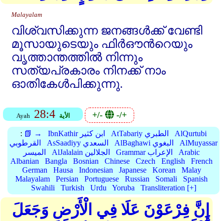
Malayalam
വിശ്വസിക്കുന്ന ജനങ്ങള്‍ക്ക്‌ വേണ്ടി
മൂസായുടെയും ഫിര്‍ഔന്‍റെയും
വൃത്താന്തത്തില്‍ നിന്നും
സത്യപ്രകാരം നിനക്ക്‌ നാം
ഓതികേള്‍പിക്കുന്നു.
28:4
+/-
-/+
الأية
Ayah
AlQurtubi
AtTabariy الطبري
IbnKathir ابن كثير
📗 →
:
AlMuyassar
AlBaghawi البغوي
AsSaadiyy السعدي
القرطوبي
Arabic
Grammar الإعراب
AlJalalain الجلالين
الميسر
Albanian
Bangla
Bosnian
Chinese
Czech
English
French
German
Hausa
Indonesian
Japanese
Korean
Malay
Malayalam
Persian
Portuguese
Russian
Somali
Spanish
Swahili
Turkish
Urdu
Yoruba
Transliteration [+]
إِنَّ فِرْعَوْنَ عَلَا فِي الْأَرْضِ وَجَعَلَ