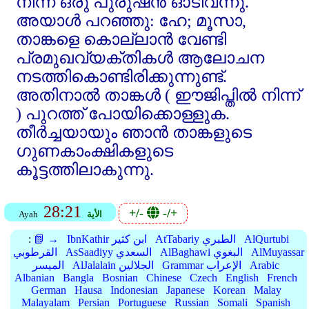
നിന്ന്‌ ഒരു പുരുഷന്‍ ഓടിവന്നു.
അയാള്‍ പറഞ്ഞു: ഹേ; മൂസാ,
താങ്കളെ കൊല്ലാന്‍ വേണ്ടി
പ്രമുഖവ്യക്തികള്‍ ആലോചന
നടത്തികൊണ്ടിരിക്കുന്നുണ്ട്‌.
അതിനാല്‍ താങ്കള്‍ ( ഈജിപ്തില്‍ നിന്ന്‌
) പുറത്ത്‌ പോയിക്കൊള്ളുക.
തീര്‍ച്ചയായും ഞാന്‍ താങ്കളുടെ
ഗുണകാംക്ഷികളുടെ
കൂട്ടത്തിലാകുന്നു.
28:21
+/-
-/+
الأية
Ayah
AlQurtubi
AtTabariy الطبري
IbnKathir ابن كثير
📗 →
:
AlMuyassar
AlBaghawi البغوي
AsSaadiyy السعدي
القرطوبي
Arabic
Grammar الإعراب
AlJalalain الجلالين
الميسر
Albanian
Bangla
Bosnian
Chinese
Czech
English
French
German
Hausa
Indonesian
Japanese
Korean
Malay
Malayalam
Persian
Portuguese
Russian
Somali
Spanish