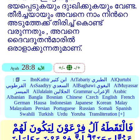
ഭയപ്പെടുകയും ദുഃഖിക്കുകയും വേണ്ട.
തീര്‍ച്ചയായും അവനെ നാം നിന്‍റെ
അടുത്തേക്ക്‌ തിരിച്ച്‌ കൊണ്ട്‌
വരുന്നതും , അവനെ
ദൈവദൂതന്‍മാരില്‍
ഒരാളാക്കുന്നതുമാണ്‌.
28:8
+/-
-/+
الأية
Ayah
AlQurtubi
AtTabariy الطبري
IbnKathir ابن كثير
📗 →
:
AlMuyassar
AlBaghawi البغوي
AsSaadiyy السعدي
القرطوبي
Arabic
Grammar الإعراب
AlJalalain الجلالين
الميسر
Albanian
Bangla
Bosnian
Chinese
Czech
English
French
German
Hausa
Indonesian
Japanese
Korean
Malay
Malayalam
Persian
Portuguese
Russian
Somali
Spanish
Swahili
Turkish
Urdu
Yoruba
Transliteration [+]
فَالْتَقَطَهُ آلُ فِرْعَوْنَ لِيَكُونَ لَهُمْ
عَدُوًّا وَحَزَنًا ۗ إِنَّ فِرْعَوْنَ وَهَامَانَ