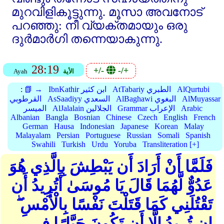
മുറവിളികൂട്ടുന്നു. മൂസാ അവനോട്‌
പറഞ്ഞു: നീ വ്യക്തമായും ഒരു
ദുര്‍മാര്‍ഗി തന്നെയാകുന്നു.
28:19
+/-
-/+
الأية
Ayah
AlQurtubi
AtTabariy الطبري
IbnKathir ابن كثير
📗 →
:
AlMuyassar
AlBaghawi البغوي
AsSaadiyy السعدي
القرطوبي
Arabic
Grammar الإعراب
AlJalalain الجلالين
الميسر
Albanian
Bangla
Bosnian
Chinese
Czech
English
French
German
Hausa
Indonesian
Japanese
Korean
Malay
Malayalam
Persian
Portuguese
Russian
Somali
Spanish
Swahili
Turkish
Urdu
Yoruba
Transliteration [+]
فَلَمَّا أَنْ أَرَادَ أَن يَبْطِشَ بِالَّذِي هُوَ
عَدُوٌّ لَّهُمَا قَالَ يَا مُوسَىٰ أَتُرِيدُ أَن
تَقْتُلَنِي كَمَا قَتَلْتَ نَفْسًا بِالْأَمْسِ ۖ
إِن تُرِيدُ إِلَّا أَن تَكُونَ جَبَّارًا فِي