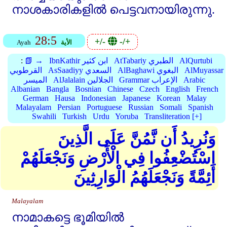
നാശകാരികളില്‍ പെട്ടവനായിരുന്നു.
28:5
+/-
-/+
الأية
Ayah
AlQurtubi
AtTabariy الطبري
IbnKathir ابن كثير
📗 →
:
AlMuyassar
AlBaghawi البغوي
AsSaadiyy السعدي
القرطوبي
Arabic
Grammar الإعراب
AlJalalain الجلالين
الميسر
Albanian
Bangla
Bosnian
Chinese
Czech
English
French
German
Hausa
Indonesian
Japanese
Korean
Malay
Malayalam
Persian
Portuguese
Russian
Somali
Spanish
Swahili
Turkish
Urdu
Yoruba
Transliteration [+]
وَنُرِيدُ أَن نَّمُنَّ عَلَى الَّذِينَ
اسْتُضْعِفُوا فِي الْأَرْضِ وَنَجْعَلَهُمْ
أَئِمَّةً وَنَجْعَلَهُمُ الْوَارِثِينَ
Malayalam
നാമാകട്ടെ ഭൂമിയില്‍