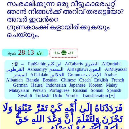
സംരക്ഷിക്കുന്ന ഒരു വീട്ടുകാരെപ്പറ്റി
ഞാന്‍ നിങ്ങള്‍ക്ക്‌ അറിവ്‌ തരട്ടെയോ?
അവര്‍ ഇവന്‍റെ
ഗുണകാംക്ഷികളായിരിക്കുകയും
ചെയ്യും.
28:13
+/-
-/+
الأية
Ayah
AlQurtubi
AtTabariy الطبري
IbnKathir ابن كثير
📗 →
:
AlMuyassar
AlBaghawi البغوي
AsSaadiyy السعدي
القرطوبي
Arabic
Grammar الإعراب
AlJalalain الجلالين
الميسر
Albanian
Bangla
Bosnian
Chinese
Czech
English
French
German
Hausa
Indonesian
Japanese
Korean
Malay
Malayalam
Persian
Portuguese
Russian
Somali
Spanish
Swahili
Turkish
Urdu
Yoruba
Transliteration [+]
فَرَدَدْنَاهُ إِلَىٰ أُمِّهِ كَيْ تَقَرَّ عَيْنُهَا وَلَا
تَحْزَنَ وَلِتَعْلَمَ أَنَّ وَعْدَ اللهِ حَقٌّ