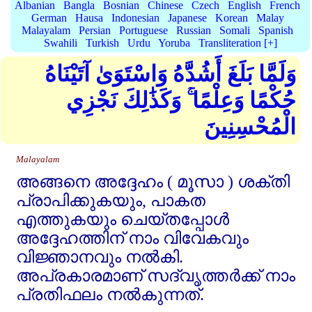
Albanian
Bangla
Bosnian
Chinese
Czech
English
French
German
Hausa
Indonesian
Japanese
Korean
Malay
Malayalam
Persian
Portuguese
Russian
Somali
Spanish
Swahili
Turkish
Urdu
Yoruba
Transliteration [+]
وَلَمَّا بَلَغَ أَشُدَّهُ وَاسْتَوَىٰ آتَيْنَاهُ
حُكْمًا وَعِلْمًا ۚ وَكَذَٰلِكَ نَجْزِي
الْمُحْسِنِينَ
Malayalam
അങ്ങനെ അദ്ദേഹം ( മൂസാ ) ശക്തി
പ്രാപിക്കുകയും, പാകത
എത്തുകയും ചെയ്തപ്പോള്‍
അദ്ദേഹത്തിന്‌ നാം വിവേകവും
വിജ്ഞാനവും നല്‍കി.
അപ്രകാരമാണ്‌ സദ്‌വൃത്തര്‍ക്ക്‌ നാം
പ്രതിഫലം നല്‍കുന്നത്‌.