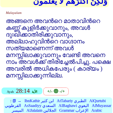
وَلَٰكِنَّ أَكْثَرَهُمْ لَا يَعْلَمُونَ
Malayalam
അങ്ങനെ അവന്‍റെ മാതാവിന്‍റെ
കണ്ണ്‌ കുളിര്‍ക്കുവാനും, അവള്‍
ദുഃഖിക്കാതിരിക്കുവാനും,
അല്ലാഹുവിന്‍റെ വാഗ്ദാനം
സത്യമാണെന്ന്‌ അവള്‍
മനസ്സിലാക്കുവാനും വേണ്ടി അവനെ
നാം അവള്‍ക്ക്‌ തിരിച്ചേല്‍പിച്ചു. പക്ഷെ
അവരില്‍ അധികപേരും ( കാര്യം )
മനസ്സിലാക്കുന്നില്ല.
28:14
+/-
-/+
الأية
Ayah
AlQurtubi
AtTabariy الطبري
IbnKathir ابن كثير
📗 →
:
AlMuyassar
AlBaghawi البغوي
AsSaadiyy السعدي
القرطوبي
Arabic
Grammar الإعراب
AlJalalain الجلالين
الميسر