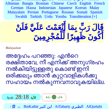
Albanian
Bangla
Bosnian
Chinese
Czech
English
French
German
Hausa
Indonesian
Japanese
Korean
Malay
Malayalam
Persian
Portuguese
Russian
Somali
Spanish
Swahili
Turkish
Urdu
Yoruba
Transliteration [+]
قَالَ رَبِّ بِمَا أَنْعَمْتَ عَلَيَّ فَلَنْ
أَكُونَ ظَهِيرًا لِّلْمُجْرِمِينَ
Malayalam
അദ്ദേഹം പറഞ്ഞു: എന്‍റെ
രക്ഷിതാവേ, നീ എനിക്ക്‌ അനുഗ്രഹം
നല്‍കിയിട്ടുള്ളതു കൊണ്ട്‌ ഇനി
ഒരിക്കലും ഞാന്‍ കുറ്റവാളികള്‍ക്കു
സഹായം നല്‍കുന്നവനാവുകയില്ല.
28:18
+/-
-/+
الأية
Ayah
AlQurtubi
AtTabariy الطبري
IbnKathir ابن كثير
📗 →
: