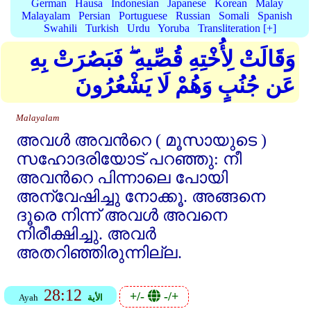
German
Hausa
Indonesian
Japanese
Korean
Malay
Malayalam
Persian
Portuguese
Russian
Somali
Spanish
Swahili
Turkish
Urdu
Yoruba
Transliteration [+]
وَقَالَتْ لِأُخْتِهِ قُصِّيهِ ۖ فَبَصُرَتْ بِهِ
عَن جُنُبٍ وَهُمْ لَا يَشْعُرُونَ
Malayalam
അവള്‍ അവന്‍റെ ( മൂസായുടെ )
സഹോദരിയോട്‌ പറഞ്ഞു: നീ
അവന്‍റെ പിന്നാലെ പോയി
അന്വേഷിച്ചു നോക്കൂ. അങ്ങനെ
ദൂരെ നിന്ന്‌ അവള്‍ അവനെ
നിരീക്ഷിച്ചു. അവര്‍
അതറിഞ്ഞിരുന്നില്ല.
28:12
+/-
-/+
الأية
Ayah