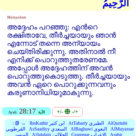
الرَّحِيمُ
Malayalam
അദ്ദേഹം പറഞ്ഞു: എന്‍റെ
രക്ഷിതാവേ, തീര്‍ച്ചയായും ഞാന്‍
എന്നോട്‌ തന്നെ അന്യായം
ചെയ്തിരിക്കുന്നു. അതിനാല്‍ നീ
എനിക്ക്‌ പൊറുത്തുതരേണമേ.
അപ്പോള്‍ അദ്ദേഹത്തിന്‌ അവന്‍
പൊറുത്തുകൊടുത്തു. തീര്‍ച്ചയായും
അവന്‍ ഏറെ പൊറുക്കുന്നവനും
കരുണാനിധിയുമാകുന്നു.
28:17
+/-
-/+
الأية
Ayah
AlQurtubi
AtTabariy الطبري
IbnKathir ابن كثير
📗 →
:
AlMuyassar
AlBaghawi البغوي
AsSaadiyy السعدي
القرطوبي
Arabic
Grammar الإعراب
AlJalalain الجلالين
الميسر