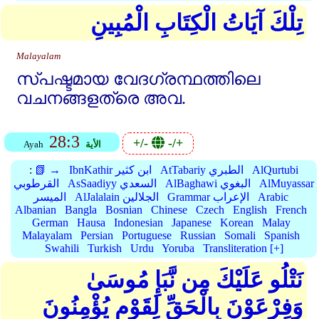
تِلْكَ آيَاتُ الْكِتَابِ الْمُبِينِ
Malayalam
സ്പഷ്ടമായ വേദഗ്രന്ഥത്തിലെ
വചനങ്ങളത്രെ അവ.
28:3
+/-
-/+
الأية
Ayah
AlQurtubi
AtTabariy الطبري
IbnKathir ابن كثير
📗 →
:
AlMuyassar
AlBaghawi البغوي
AsSaadiyy السعدي
القرطوبي
Arabic
Grammar الإعراب
AlJalalain الجلالين
الميسر
Albanian
Bangla
Bosnian
Chinese
Czech
English
French
German
Hausa
Indonesian
Japanese
Korean
Malay
Malayalam
Persian
Portuguese
Russian
Somali
Spanish
Swahili
Turkish
Urdu
Yoruba
Transliteration [+]
نَتْلُو عَلَيْكَ مِن نَّبَإِ مُوسَىٰ
وَفِرْعَوْنَ بِالْحَقِّ لِقَوْمٍ يُؤْمِنُونَ