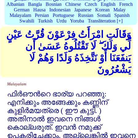
Albanian
Bangla
Bosnian
Chinese
Czech
English
French
German
Hausa
Indonesian
Japanese
Korean
Malay
Malayalam
Persian
Portuguese
Russian
Somali
Spanish
Swahili
Turkish
Urdu
Yoruba
Transliteration [+]
وَقَالَتِ امْرَأَتُ فِرْعَوْنَ قُرَّتُ عَيْنٍ
لِّي وَلَكَ ۖ لَا تَقْتُلُوهُ عَسَىٰ أَن
يَنفَعَنَا أَوْ نَتَّخِذَهُ وَلَدًا وَهُمْ لَا
يَشْعُرُونَ
Malayalam
ഫിര്‍ഔന്‍റെ ഭാര്യ പറഞ്ഞു:
എനിക്കും അങ്ങേക്കും കണ്ണിന്‌
കുളിര്‍മയത്രെ ( ഈ കുട്ടി. )
അതിനാല്‍ ഇവനെ നിങ്ങള്‍
കൊല്ലരുത്‌. ഇവന്‍ നമുക്ക്‌
ഉപകരിച്ചേക്കാം. അല്ലെങ്കില്‍ ഇവനെ