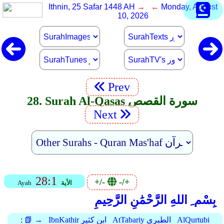
Ithnin, 25 Safar 1448 AH
→ ←
Monday, August
10, 2026
Prev
28. Surah Al-Qasas سورة القصص
Next
28:1
+/-
-/+
الأية
Ayah
بِسْم ِ اللهِ الرَّحْمَٰنِ الرَّحِيمِ
AlQurtubi
AtTabariy الطبري
IbnKathir ابن كثير
📗 →
: