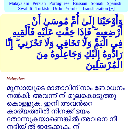
Malayalam
Persian
Portuguese
Russian
Somali
Spanish
Swahili
Turkish
Urdu
Yoruba
Transliteration [+]
وَأَوْحَيْنَا إِلَىٰ أُمِّ مُوسَىٰ أَنْ
أَرْضِعِيهِ ۖ فَإِذَا خِفْتِ عَلَيْهِ فَأَلْقِيهِ
فِي الْيَمِّ وَلَا تَخَافِي وَلَا تَحْزَنِي ۖ إِنَّا
رَادُّوهُ إِلَيْكِ وَجَاعِلُوهُ مِنَ
الْمُرْسَلِينَ
Malayalam
മൂസായുടെ മാതാവിന്‌ നാം ബോധനം
നല്‍കി: അവന്ന്‌ നീ മുലകൊടുത്തു
കൊള്ളുക. ഇനി അവന്‍റെ
കാര്യത്തില്‍ നിനക്ക്‌ ഭയം
തോന്നുകയാണെങ്കില്‍ അവനെ നീ
നദിയില്‍ ഇട്ടേക്കുക. നീ