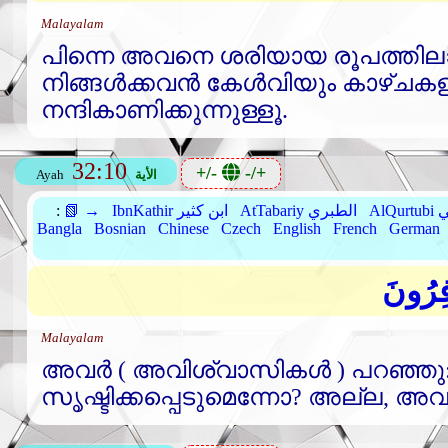
Malayalam
പിന്നെ അവനെ ശരിയായ രൂപത്തിലാ
നിങ്ങള്‍ക്കവന്‍ കേള്‍വിയും കാഴ്ചകള
നന്ദികാണിക്കുന്നുള്ളൂ.
32:10
+/-
-/+
الأية
Ayah
بي
AtTabariy الطبري
IbnKathir ابن كثير
📗 →
:
Bangla
Bosnian
Chinese
Czech
English
French
German
افِرُونَ
Malayalam
അവര്‍ ( അവിശ്വാസികള്‍ ) പറഞ്ഞു:
സൃഷ്ടിക്കപ്പെടുമെന്നോ? അല്ല, അവര