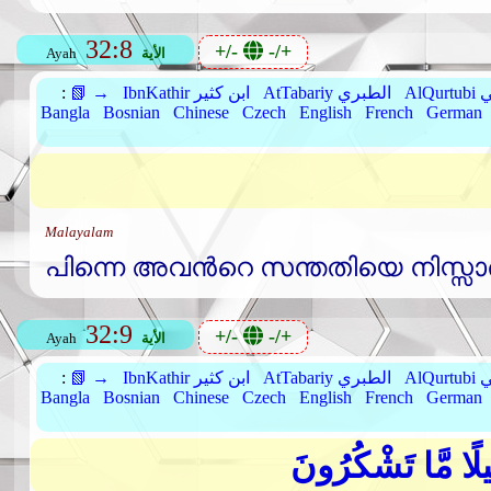
32:8
+/-
-/+
الأية
Ayah
بي
AtTabariy الطبري
IbnKathir ابن كثير
📗 →
:
Bangla
Bosnian
Chinese
Czech
English
French
German
Malayalam
പിന്നെ അവന്‍റെ സന്തതിയെ നിസ്സാരമാ
32:9
+/-
-/+
الأية
Ayah
بي
AtTabariy الطبري
IbnKathir ابن كثير
📗 →
:
Bangla
Bosnian
Chinese
Czech
English
French
German
ِيلًا مَّا تَشْكُرُونَ