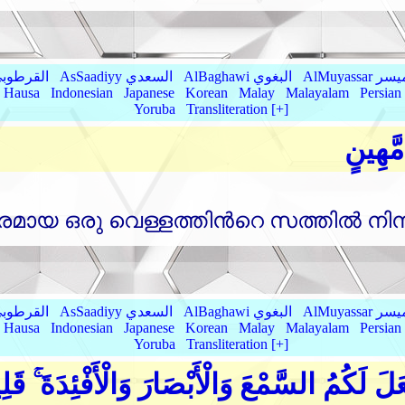
AlMu الميسر
AlBaghawi البغوي
AsSaadiyy السعدي
AlQurtubi القرطو
Hausa
Indonesian
Japanese
Korean
Malay
Malayalam
Persian
Yoruba
Transliteration [+]
َّهِينٍ
യ ഒരു വെള്ളത്തിന്‍റെ സത്തില്‍ നിന്ന്‌
AlMu الميسر
AlBaghawi البغوي
AsSaadiyy السعدي
AlQurtubi القرطو
Hausa
Indonesian
Japanese
Korean
Malay
Malayalam
Persian
Yoruba
Transliteration [+]
لَ لَكُمُ السَّمْعَ وَالْأَبْصَارَ وَالْأَفْئِدَةَ ۚ قَل