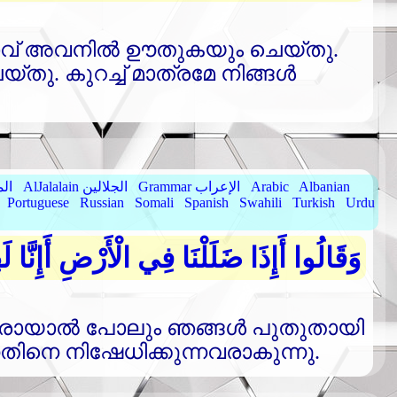
വ്‌ അവനില്‍ ഊതുകയും ചെയ്തു.
തു. കുറച്ച്‌ മാത്രമേ നിങ്ങള്‍
Albanian
Arabic
Grammar الإعراب
AlJalalain الجلالين
yassar
Portuguese
Russian
Somali
Spanish
Swahili
Turkish
Urdu
وَقَالُوا أَإِذَا ضَلَلْنَا فِي الْأَرْضِ أَإِنَّا
ക്ഷരായാല്‍ പോലും ഞങ്ങള്‍ പുതുതായി
്നതിനെ നിഷേധിക്കുന്നവരാകുന്നു.