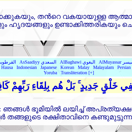
ക്കുകയും, തന്‍റെ വകയായുള്ള ആത്മാ
ും ഹൃദയങ്ങളും ഉണ്ടാക്കിത്തരികയും ചെയ്
AlMu الميسر
AlBaghawi البغوي
AsSaadiyy السعدي
AlQurtubi القرطو
Hausa
Indonesian
Japanese
Korean
Malay
Malayalam
Persian
Yoruba
Transliteration [+]
 لَفِي خَلْقٍ جَدِيدٍ ۚ بَلْ هُم بِلِقَاءِ رَبِّهِمْ كَ
 ഞങ്ങള്‍ ഭൂമിയില്‍ ലയിച്ച്‌ അപ്രത്യ
്‍ തങ്ങളുടെ രക്ഷിതാവിനെ കണ്ടുമുട്ടുന