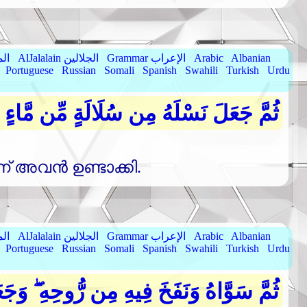
Albanian
Arabic
Grammar الإعراب
AlJalalain الجلالين
yassar
Portuguese
Russian
Somali
Spanish
Swahili
Turkish
Urdu
ثُمَّ جَعَلَ نَسْلَهُ مِن سُلَالَةٍ مِّن مَّاءٍ م
 അവന്‍ ഉണ്ടാക്കി.
Albanian
Arabic
Grammar الإعراب
AlJalalain الجلالين
yassar
Portuguese
Russian
Somali
Spanish
Swahili
Turkish
Urdu
ثُمَّ سَوَّاهُ وَنَفَخَ فِيهِ مِن رُّوحِهِ ۖ وَجَعَ