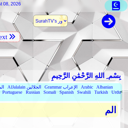
t 08, 2026
xt
بِسْم ِ اللهِ الرَّحْمَٰنِ الرَّحِيمِ
Albanian
Arabic
Grammar الإعراب
AlJalalain الجلالين
yassar
Portuguese
Russian
Somali
Spanish
Swahili
Turkish
Urdu
الم