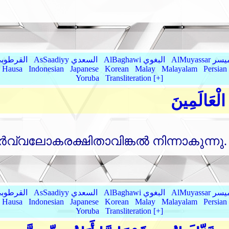
AlMu الميسر
AlBaghawi البغوي
AsSaadiyy السعدي
AlQurtubi القرطو
Hausa
Indonesian
Japanese
Korean
Malay
Malayalam
Persian
Yoruba
Transliteration [+]
الْعَالَمِينَ
വ്വലോകരക്ഷിതാവിങ്കല്‍ നിന്നാകുന്ന
AlMu الميسر
AlBaghawi البغوي
AsSaadiyy السعدي
AlQurtubi القرطو
Hausa
Indonesian
Japanese
Korean
Malay
Malayalam
Persian
Yoruba
Transliteration [+]