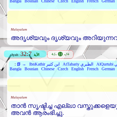
Bangla
Bosnian
Chinese
Czech
English
French
German
Malayalam
അദൃശ്യവും ദൃശ്യവും അറിയുന്നവ
32:7
+/-
-/+
الأية
Ayah
بي
AtTabariy الطبري
IbnKathir ابن كثير
📗 →
:
Bangla
Bosnian
Chinese
Czech
English
French
German
Malayalam
താന്‍ സൃഷ്ടിച്ച എല്ലാ വസ്തുക്കളെയു
അവന്‍ ആരംഭിച്ചു.