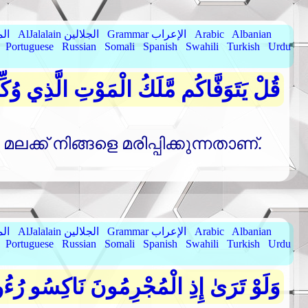
Albanian
Arabic
Grammar الإعراب
AlJalalain الجلالين
yassar
Portuguese
Russian
Somali
Spanish
Swahili
Turkish
Urdu
قُلْ يَتَوَفَّاكُم مَّلَكُ الْمَوْتِ الَّذِي وُكِّل
്ക്‌ നിങ്ങളെ മരിപ്പിക്കുന്നതാണ്‌.
Albanian
Arabic
Grammar الإعراب
AlJalalain الجلالين
yassar
Portuguese
Russian
Somali
Spanish
Swahili
Turkish
Urdu
وَلَوْ تَرَىٰ إِذِ الْمُجْرِمُونَ نَاكِسُو رُءُوسِ