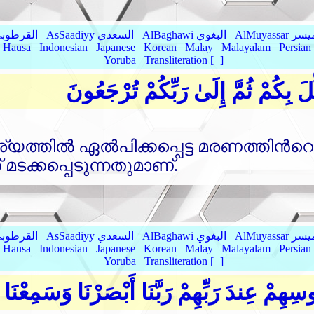
AlMu الميسر
AlBaghawi البغوي
AsSaadiyy السعدي
AlQurtubi القرطو
Hausa
Indonesian
Japanese
Korean
Malay
Malayalam
Persian
Yoruba
Transliteration [+]
َ بِكُمْ ثُمَّ إِلَىٰ رَبِّكُمْ تُرْجَعُونَ
തില്‍ ഏല്‍പിക്കപ്പെട്ട മരണത്തിന്‍റെ മലക
‌ മടക്കപ്പെടുന്നതുമാണ്‌.
AlMu الميسر
AlBaghawi البغوي
AsSaadiyy السعدي
AlQurtubi القرطو
Hausa
Indonesian
Japanese
Korean
Malay
Malayalam
Persian
Yoruba
Transliteration [+]
هِمْ عِندَ رَبِّهِمْ رَبَّنَا أَبْصَرْنَا وَسَمِعْنَا 