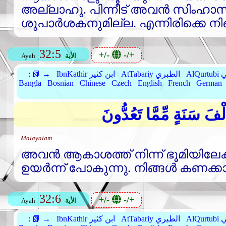
അല്ലാഹു. പിന്നീട്‌ അവന്‍ സിംഹാ
ശുപാര്‍ശകനുമില്ല. എന്നിരിക്കെ നിങ്
32:5
+/-
-/+
الأية
Ayah
بي
AtTabariy الطبري
IbnKathir ابن كثير
📗 →
:
Bangla
Bosnian
Chinese
Czech
English
French
German
لْفَ سَنَةٍ مِّمَّا تَعُدُّونَ
Malayalam
അവന്‍ ആകാശത്ത്‌ നിന്ന്‌ ഭൂമിയിലേക്ക്
ഉയര്‍ന്ന്‌ പോകുന്നു. നിങ്ങള്‍ കണക
32:6
+/-
-/+
الأية
Ayah
بي
AtTabariy الطبري
IbnKathir ابن كثير
📗 →
: