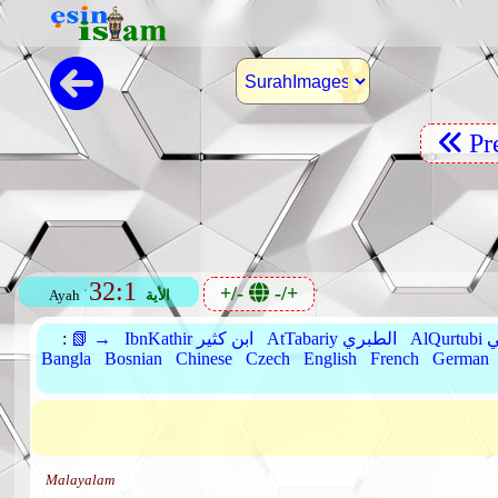
Pr
32:1
+/-
-/+
الأية
Ayah
بي
AtTabariy الطبري
IbnKathir ابن كثير
📗 →
:
Bangla
Bosnian
Chinese
Czech
English
French
German
Malayalam