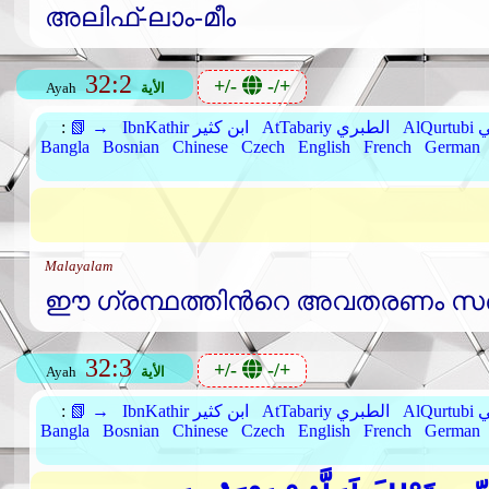
അലിഫ്‌-ലാം-മീം
32:2
+/-
-/+
الأية
Ayah
بي
AtTabariy الطبري
IbnKathir ابن كثير
📗 →
:
Bangla
Bosnian
Chinese
Czech
English
French
German
Malayalam
ഈ ഗ്രന്ഥത്തിന്‍റെ അവതരണം സര്‍
32:3
+/-
-/+
الأية
Ayah
بي
AtTabariy الطبري
IbnKathir ابن كثير
📗 →
:
Bangla
Bosnian
Chinese
Czech
English
French
German