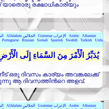
ക്‌ യാതൊരു രക്ഷാധികാരിയും
Albanian
Arabic
Grammar الإعراب
AlJalalain الجلالين
yassar
Portuguese
Russian
Somali
Spanish
Swahili
Turkish
Urdu
يُدَبِّرُ الْأَمْرَ مِنَ السَّمَاءِ إِلَى الْأَرْضِ
ന്നീട്‌ ഒരു ദിവസം കാര്യം അവങ്കലേക്ക്‌
കുന്നു ആ ദിവസത്തിന്‍റെ അളവ്‌.
Albanian
Arabic
Grammar الإعراب
AlJalalain الجلالين
yassar