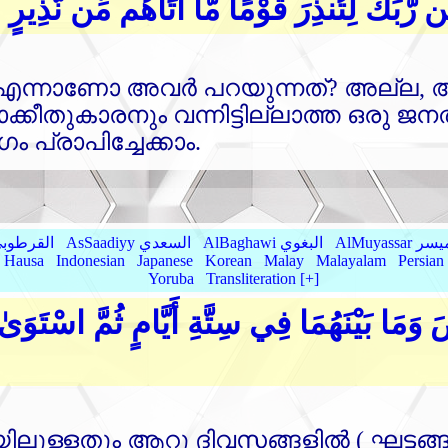
رَّبِّكَ لِتُنذِرَ قَوْمًا مَّا أَتَاهُم مِّن نَّذِيرٍ م
ു എന്നാണോ അവര്‍ പറയുന്നത്‌? അല്ല, അത്‌
ാക്കീതുകാരനും വന്നിട്ടില്ലാത്ത ഒരു ജനതക
ം പ്രാപിച്ചേക്കാം.
AlMu الميسر
AlBaghawi البغوي
AsSaadiyy السعدي
AlQurtubi القرطو
Hausa
Indonesian
Japanese
Korean
Malay
Malayalam
Persian
Yoruba
Transliteration [+]
وَمَا بَيْنَهُمَا فِي سِتَّةِ أَيَّامٍ ثُمَّ اسْتَوَ
ള്ളതും ആറു ദിവസങ്ങളില്‍ ( ഘട്ടങ്ങളി