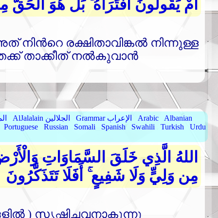
أَمْ يَقُولُونَ افْتَرَاهُ ۚ بَلْ هُوَ الْحَقُّ مِن 
 നിന്‍റെ രക്ഷിതാവിങ്കല്‍ നിന്നുള്ള
്ക്‌ താക്കീത്‌ നല്‍കുവാന്‍
Albanian
Arabic
Grammar الإعراب
AlJalalain الجلالين
yassar
Portuguese
Russian
Somali
Spanish
Swahili
Turkish
Urdu
اللهُ الَّذِي خَلَقَ السَّمَاوَاتِ وَالْأَرْضَ 
مِن وَلِيٍّ وَلَا شَفِيعٍ ۚ أَفَلَا تَتَذَكَّرُونَ
ല്‍ ) സൃഷ്ടിച്ചവനാകുന്നു