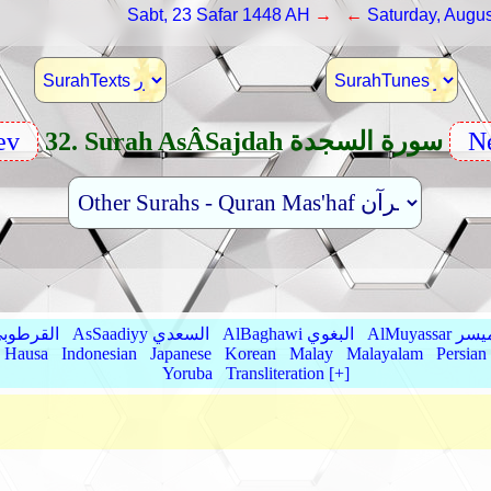
Sabt, 23 Safar 1448 AH
→ ←
Saturday, Augus
Ne
32. Surah AsÂ­Sajdah سورة السجدة
ev
AlMu الميسر
AlBaghawi البغوي
AsSaadiyy السعدي
AlQurtubi القرطو
Hausa
Indonesian
Japanese
Korean
Malay
Malayalam
Persian
Yoruba
Transliteration [+]