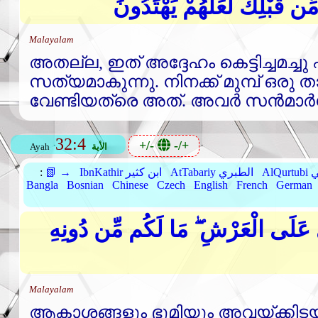
ِّن قَبْلِكَ لَعَلَّهُمْ يَهْتَدُونَ
Malayalam
അതല്ല, ഇത്‌ അദ്ദേഹം കെട്ടിച്ചമച്ച
സത്യമാകുന്നു. നിനക്ക്‌ മുമ്പ്‌ ഒരു ത
വേണ്ടിയത്രെ അത്‌. അവര്‍ സന്‍മാര്‍ഗ
32:4
+/-
-/+
الأية
Ayah
بي
AtTabariy الطبري
IbnKathir ابن كثير
📗 →
:
Bangla
Bosnian
Chinese
Czech
English
French
German
ىٰ عَلَى الْعَرْشِ ۖ مَا لَكُم مِّن دُونِهِ
Malayalam
ആകാശങ്ങളും ഭൂമിയും അവയ്ക്കിടയിലു