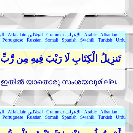
Albanian
Arabic
Grammar الإعراب
AlJalalain الجلالين
yassar
Portuguese
Russian
Somali
Spanish
Swahili
Turkish
Urdu
تَنزِيلُ الْكِتَابِ لَا رَيْبَ فِيهِ مِن رَّبِّ 
ു. ഇതില്‍ യാതൊരു സംശയവുമില്ല.
Albanian
Arabic
Grammar الإعراب
AlJalalain الجلالين
yassar
Portuguese
Russian
Somali
Spanish
Swahili
Turkish
Urdu