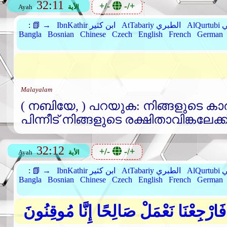
32:11
+/-
-/+
الأية
Ayah
بي
AtTabariy الطبري
IbnKathir ابن كثير
📗 →
:
Bangla
Bosnian
Chinese
Czech
English
French
German
Malayalam
( നബിയേ, ) പറയുക: നിങ്ങളുടെ കാര്യത്
പിന്നീട്‌ നിങ്ങളുടെ രക്ഷിതാവിങ്കലേക്ക്
32:12
+/-
-/+
الأية
Ayah
بي
AtTabariy الطبري
IbnKathir ابن كثير
📗 →
:
Bangla
Bosnian
Chinese
Czech
English
French
German
فَارْجِعْنَا نَعْمَلْ صَالِحًا إِنَّا مُوقِنُونَ