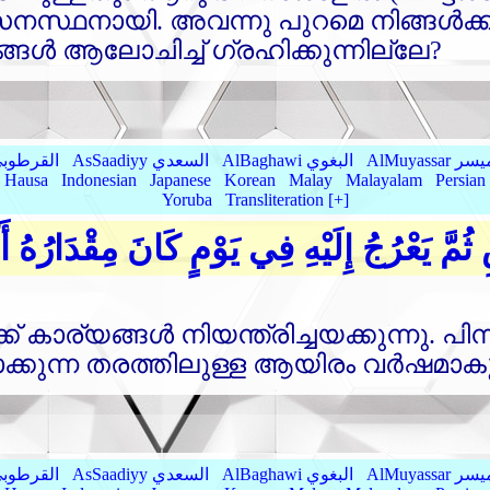
സനസ്ഥനായി. അവന്നു പുറമെ നിങ്ങള്‍ക്
ങള്‍ ആലോചിച്ച്‌ ഗ്രഹിക്കുന്നില്ലേ?
AlMu الميسر
AlBaghawi البغوي
AsSaadiyy السعدي
AlQurtubi القرطو
Hausa
Indonesian
Japanese
Korean
Malay
Malayalam
Persian
Yoruba
Transliteration [+]
 ثُمَّ يَعْرُجُ إِلَيْهِ فِي يَوْمٍ كَانَ مِقْدَارُهُ أَ
‌ കാര്യങ്ങള്‍ നിയന്ത്രിച്ചയക്കുന്നു. പി
്കാക്കുന്ന തരത്തിലുള്ള ആയിരം വര്‍ഷമാ
AlMu الميسر
AlBaghawi البغوي
AsSaadiyy السعدي
AlQurtubi القرطو