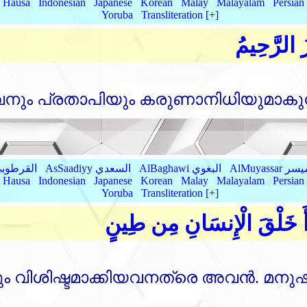
Hausa
Indonesian
Japanese
Korean
Malay
Malayalam
Persian
Yoruba
Transliteration [+]
ُ الرَّحِيمُ
നും പ്രതാപിയും കരുണാനിധിയുമാകുന്
AlMu الميسر
AlBaghawi البغوي
AsSaadiyy السعدي
AlQurtubi القرطو
Hausa
Indonesian
Japanese
Korean
Malay
Malayalam
Persian
Yoruba
Transliteration [+]
َأَ خَلْقَ الْإِنسَانِ مِن طِينٍ
ം വിശിഷ്ടമാക്കിയവനത്രെ അവന്‍. മനുഷ്യന