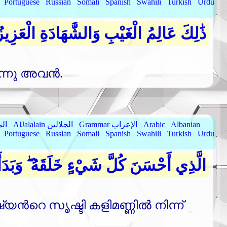
Portuguese
Russian
Somali
Spanish
Swahili
Turkish
Urdu
ذَٰلِكَ عَالِمُ الْغَيْبِ وَالشَّهَادَةِ الْعَزِيز
നു അവന്‍.
Albanian
Arabic
Grammar الإعراب
AlJalalain الجلالين
yassar
Portuguese
Russian
Somali
Spanish
Swahili
Turkish
Urdu
الَّذِي أَحْسَنَ كُلَّ شَيْءٍ خَلَقَهُ ۖ وَبَد
്‍റെ സൃഷ്ടി കളിമണ്ണില്‍ നിന്ന്‌