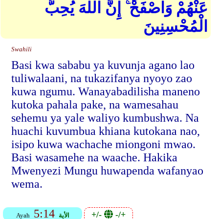
عَنْهُمْ وَاصْفَحْ ۚ إِنَّ اللهَ يُحِبُّ
الْمُحْسِنِينَ
Swahili
Basi kwa sababu ya kuvunja agano lao
tuliwalaani, na tukazifanya nyoyo zao
kuwa ngumu. Wanayabadilisha maneno
kutoka pahala pake, na wamesahau
sehemu ya yale waliyo kumbushwa. Na
huachi kuvumbua khiana kutokana nao,
isipo kuwa wachache miongoni mwao.
Basi wasamehe na waache. Hakika
Mwenyezi Mungu huwapenda wafanyao
wema.
5:14
+/-
-/+
الأية
Ayah