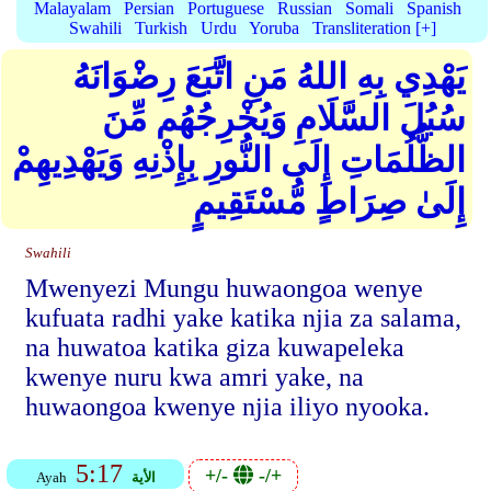
Malayalam
Persian
Portuguese
Russian
Somali
Spanish
Swahili
Turkish
Urdu
Yoruba
Transliteration [+]
يَهْدِي بِهِ اللهُ مَنِ اتَّبَعَ رِضْوَانَهُ
سُبُلَ السَّلَامِ وَيُخْرِجُهُم مِّنَ
الظُّلُمَاتِ إِلَى النُّورِ بِإِذْنِهِ وَيَهْدِيهِمْ
إِلَىٰ صِرَاطٍ مُّسْتَقِيمٍ
Swahili
Mwenyezi Mungu huwaongoa wenye
kufuata radhi yake katika njia za salama,
na huwatoa katika giza kuwapeleka
kwenye nuru kwa amri yake, na
huwaongoa kwenye njia iliyo nyooka.
5:17
+/-
-/+
الأية
Ayah