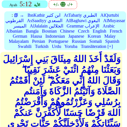
5:12
+/-
-/+
الأية
Ayah
AlQurtubi
AtTabariy الطبري
IbnKathir ابن كثير
📗 →
:
AlMuyassar
AlBaghawi البغوي
AsSaadiyy السعدي
القرطوبي
Arabic
Grammar الإعراب
AlJalalain الجلالين
الميسر
Albanian
Bangla
Bosnian
Chinese
Czech
English
French
German
Hausa
Indonesian
Japanese
Korean
Malay
Malayalam
Persian
Portuguese
Russian
Somali
Spanish
Swahili
Turkish
Urdu
Yoruba
Transliteration [+]
وَلَقَدْ أَخَذَ اللهُ مِيثَاقَ بَنِي إِسْرَائِيلَ
وَبَعَثْنَا مِنْهُمُ اثْنَيْ عَشَرَ نَقِيبًا ۖ
وَقَالَ اللهُ إِنِّي مَعَكُمْ ۖ لَئِنْ أَقَمْتُمُ
الصَّلَاةَ وَآتَيْتُمُ الزَّكَاةَ وَآمَنتُم
بِرُسُلِي وَعَزَّرْتُمُوهُمْ وَأَقْرَضْتُمُ
اللهَ قَرْضًا حَسَنًا لَّأُكَفِّرَنَّ عَنكُمْ
سَيِّئَاتِكُمْ وَلَأُدْخِلَنَّكُمْ جَنَّاتٍ تَجْرِي