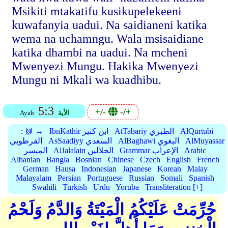
Msikiti mtakatifu kusikupelekeeni
kuwafanyia uadui. Na saidianeni katika
wema na uchamngu. Wala msisaidiane
katika dhambi na uadui. Na mcheni
Mwenyezi Mungu. Hakika Mwenyezi
Mungu ni Mkali wa kuadhibu.
5:3
+/-
-/+
الأية
Ayah
AlQurtubi
AtTabariy الطبري
IbnKathir ابن كثير
📗 →
:
AlMuyassar
AlBaghawi البغوي
AsSaadiyy السعدي
القرطوبي
Arabic
Grammar الإعراب
AlJalalain الجلالين
الميسر
Albanian
Bangla
Bosnian
Chinese
Czech
English
French
German
Hausa
Indonesian
Japanese
Korean
Malay
Malayalam
Persian
Portuguese
Russian
Somali
Spanish
Swahili
Turkish
Urdu
Yoruba
Transliteration [+]
حُرِّمَتْ عَلَيْكُمُ الْمَيْتَةُ وَالدَّمُ وَلَحْمُ