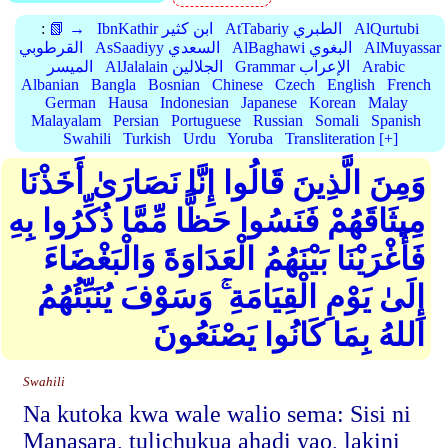
AlQurtubi
AtTabariy الطبري
IbnKathir ابن كثير
📗 →
:
AlMuyassar
AlBaghawi البغوي
AsSaadiyy السعدي
القرطوبي
Arabic
Grammar الإعراب
AlJalalain الجلالين
الميسر
Albanian
Bangla
Bosnian
Chinese
Czech
English
French
German
Hausa
Indonesian
Japanese
Korean
Malay
Malayalam
Persian
Portuguese
Russian
Somali
Spanish
Swahili
Turkish
Urdu
Yoruba
Transliteration [+]
وَمِنَ الَّذِينَ قَالُوا إِنَّا نَصَارَىٰ أَخَذْنَا
مِيثَاقَهُمْ فَنَسُوا حَظًّا مِّمَّا ذُكِّرُوا بِهِ
فَأَغْرَيْنَا بَيْنَهُمُ الْعَدَاوَةَ وَالْبَغْضَاءَ
إِلَىٰ يَوْمِ الْقِيَامَةِ ۚ وَسَوْفَ يُنَبِّئُهُمُ
اللهُ بِمَا كَانُوا يَصْنَعُونَ
Swahili
Na kutoka kwa wale walio sema: Sisi ni
Manasara, tulichukua ahadi yao, lakini