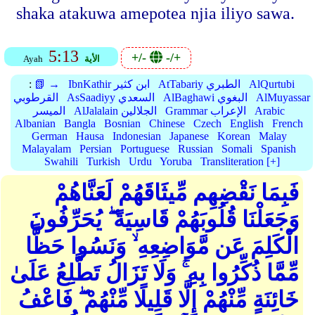
shaka atakuwa amepotea njia iliyo sawa.
5:13
+/-
-/+
الأية
Ayah
AlQurtubi
AtTabariy الطبري
IbnKathir ابن كثير
📗 →
:
AlMuyassar
AlBaghawi البغوي
AsSaadiyy السعدي
القرطوبي
Arabic
Grammar الإعراب
AlJalalain الجلالين
الميسر
Albanian
Bangla
Bosnian
Chinese
Czech
English
French
German
Hausa
Indonesian
Japanese
Korean
Malay
Malayalam
Persian
Portuguese
Russian
Somali
Spanish
Swahili
Turkish
Urdu
Yoruba
Transliteration [+]
فَبِمَا نَقْضِهِم مِّيثَاقَهُمْ لَعَنَّاهُمْ
وَجَعَلْنَا قُلُوبَهُمْ قَاسِيَةً ۖ يُحَرِّفُونَ
الْكَلِمَ عَن مَّوَاضِعِهِ ۙ وَنَسُوا حَظًّا
مِّمَّا ذُكِّرُوا بِهِ ۚ وَلَا تَزَالُ تَطَّلِعُ عَلَىٰ
خَائِنَةٍ مِّنْهُمْ إِلَّا قَلِيلًا مِّنْهُمْ ۖ فَاعْفُ