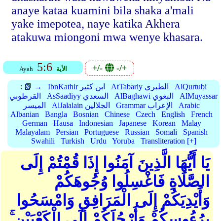
anaye kataa kuamini bila shaka a'mali
yake imepotea, naye katika Akhera
atakuwa miongoni mwa wenye khasara.
5:6
+/-
-/+
الأية
Ayah
AlQurtubi
AtTabariy الطبري
IbnKathir ابن كثير
📗 →
:
AlMuyassar
AlBaghawi البغوي
AsSaadiyy السعدي
القرطوبي
Arabic
Grammar الإعراب
AlJalalain الجلالين
الميسر
Albanian
Bangla
Bosnian
Chinese
Czech
English
French
German
Hausa
Indonesian
Japanese
Korean
Malay
Malayalam
Persian
Portuguese
Russian
Somali
Spanish
Swahili
Turkish
Urdu
Yoruba
Transliteration [+]
يَا أَيُّهَا الَّذِينَ آمَنُوا إِذَا قُمْتُمْ إِلَى
الصَّلَاةِ فَاغْسِلُوا وُجُوهَكُمْ
وَأَيْدِيَكُمْ إِلَى الْمَرَافِقِ وَامْسَحُوا
بِرُءُوسِكُمْ وَأَرْجُلَكُمْ إِلَى الْكَعْبَيْنِ ۚ