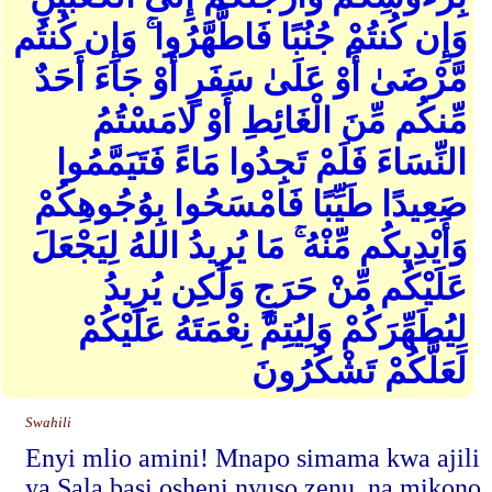
وَإِن كُنتُمْ جُنُبًا فَاطَّهَّرُوا ۚ وَإِن كُنتُم
مَّرْضَىٰ أَوْ عَلَىٰ سَفَرٍ أَوْ جَاءَ أَحَدٌ
مِّنكُم مِّنَ الْغَائِطِ أَوْ لَامَسْتُمُ
النِّسَاءَ فَلَمْ تَجِدُوا مَاءً فَتَيَمَّمُوا
صَعِيدًا طَيِّبًا فَامْسَحُوا بِوُجُوهِكُمْ
وَأَيْدِيكُم مِّنْهُ ۚ مَا يُرِيدُ اللهُ لِيَجْعَلَ
عَلَيْكُم مِّنْ حَرَجٍ وَلَٰكِن يُرِيدُ
لِيُطَهِّرَكُمْ وَلِيُتِمَّ نِعْمَتَهُ عَلَيْكُمْ
لَعَلَّكُمْ تَشْكُرُونَ
Swahili
Enyi mlio amini! Mnapo simama kwa ajili
ya Sala basi osheni nyuso zenu, na mikono