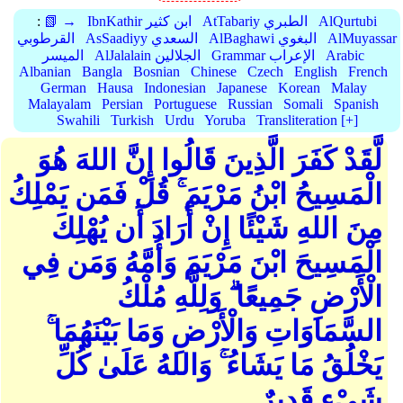
AlQurtubi
AtTabariy الطبري
IbnKathir ابن كثير
📗 →
:
AlMuyassar
AlBaghawi البغوي
AsSaadiyy السعدي
القرطوبي
Arabic
Grammar الإعراب
AlJalalain الجلالين
الميسر
Albanian
Bangla
Bosnian
Chinese
Czech
English
French
German
Hausa
Indonesian
Japanese
Korean
Malay
Malayalam
Persian
Portuguese
Russian
Somali
Spanish
Swahili
Turkish
Urdu
Yoruba
Transliteration [+]
لَّقَدْ كَفَرَ الَّذِينَ قَالُوا إِنَّ اللهَ هُوَ
الْمَسِيحُ ابْنُ مَرْيَمَ ۚ قُلْ فَمَن يَمْلِكُ
مِنَ اللهِ شَيْئًا إِنْ أَرَادَ أَن يُهْلِكَ
الْمَسِيحَ ابْنَ مَرْيَمَ وَأُمَّهُ وَمَن فِي
الْأَرْضِ جَمِيعًا ۗ وَلِلَّهِ مُلْكُ
السَّمَاوَاتِ وَالْأَرْضِ وَمَا بَيْنَهُمَا ۚ
يَخْلُقُ مَا يَشَاءُ ۚ وَاللهُ عَلَىٰ كُلِّ
شَيْءٍ قَدِيرٌ