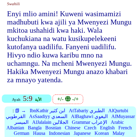
Swahili
Enyi mlio amini! Kuweni wasimamizi
madhubuti kwa ajili ya Mwenyezi Mungu
mkitoa ushahidi kwa haki. Wala
kuchukiana na watu kusikupelekeeni
kutofanya uadilifu. Fanyeni uadilifu.
Hivyo ndio kuwa karibu mno na
uchamngu. Na mcheni Mwenyezi Mungu.
Hakika Mwenyezi Mungu anazo khabari
za mnayo yatenda.
5:9
+/-
-/+
الأية
Ayah
AlQurtubi
AtTabariy الطبري
IbnKathir ابن كثير
📗 →
:
AlMuyassar
AlBaghawi البغوي
AsSaadiyy السعدي
القرطوبي
Arabic
Grammar الإعراب
AlJalalain الجلالين
الميسر
Albanian
Bangla
Bosnian
Chinese
Czech
English
French
German
Hausa
Indonesian
Japanese
Korean
Malay