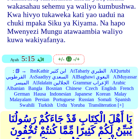
wakasahau sehemu ya waliyo kumbushwa.
Kwa hivyo tukaweka kati yao uadui na
chuki mpaka Siku ya Kiyama. Na hapo
Mwenyezi Mungu atawaambia waliyo
kuwa wakiyafanya.
5:15
+/-
-/+
الأية
Ayah
AlQurtubi
AtTabariy الطبري
IbnKathir ابن كثير
📗 →
:
AlMuyassar
AlBaghawi البغوي
AsSaadiyy السعدي
القرطوبي
Arabic
Grammar الإعراب
AlJalalain الجلالين
الميسر
Albanian
Bangla
Bosnian
Chinese
Czech
English
French
German
Hausa
Indonesian
Japanese
Korean
Malay
Malayalam
Persian
Portuguese
Russian
Somali
Spanish
Swahili
Turkish
Urdu
Yoruba
Transliteration [+]
يَا أَهْلَ الْكِتَابِ قَدْ جَاءَكُمْ رَسُولُنَا
يُبَيِّنُ لَكُمْ كَثِيرًا مِّمَّا كُنتُمْ تُخْفُونَ