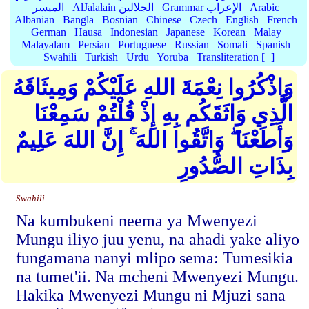
Arabic
Grammar الإعراب
AlJalalain الجلالين
الميسر
Albanian
Bangla
Bosnian
Chinese
Czech
English
French
German
Hausa
Indonesian
Japanese
Korean
Malay
Malayalam
Persian
Portuguese
Russian
Somali
Spanish
Swahili
Turkish
Urdu
Yoruba
Transliteration [+]
وَاذْكُرُوا نِعْمَةَ اللهِ عَلَيْكُمْ وَمِيثَاقَهُ
الَّذِي وَاثَقَكُم بِهِ إِذْ قُلْتُمْ سَمِعْنَا
وَأَطَعْنَا ۖ وَاتَّقُوا اللهَ ۚ إِنَّ اللهَ عَلِيمٌ
بِذَاتِ الصُّدُورِ
Swahili
Na kumbukeni neema ya Mwenyezi
Mungu iliyo juu yenu, na ahadi yake aliyo
fungamana nanyi mlipo sema: Tumesikia
na tumet'ii. Na mcheni Mwenyezi Mungu.
Hakika Mwenyezi Mungu ni Mjuzi sana