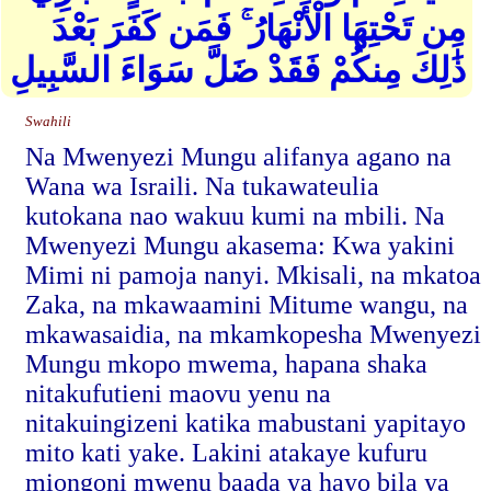
مِن تَحْتِهَا الْأَنْهَارُ ۚ فَمَن كَفَرَ بَعْدَ
ذَٰلِكَ مِنكُمْ فَقَدْ ضَلَّ سَوَاءَ السَّبِيلِ
Swahili
Na Mwenyezi Mungu alifanya agano na
Wana wa Israili. Na tukawateulia
kutokana nao wakuu kumi na mbili. Na
Mwenyezi Mungu akasema: Kwa yakini
Mimi ni pamoja nanyi. Mkisali, na mkatoa
Zaka, na mkawaamini Mitume wangu, na
mkawasaidia, na mkamkopesha Mwenyezi
Mungu mkopo mwema, hapana shaka
nitakufutieni maovu yenu na
nitakuingizeni katika mabustani yapitayo
mito kati yake. Lakini atakaye kufuru
miongoni mwenu baada ya hayo bila ya