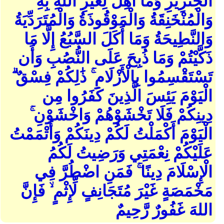
الْخِنزِيرِ وَمَا أُهِلَّ لِغَيْرِ اللهِ بِهِ
وَالْمُنْخَنِقَةُ وَالْمَوْقُوذَةُ وَالْمُتَرَدِّيَةُ
وَالنَّطِيحَةُ وَمَا أَكَلَ السَّبُعُ إِلَّا مَا
ذَكَّيْتُمْ وَمَا ذُبِحَ عَلَى النُّصُبِ وَأَن
تَسْتَقْسِمُوا بِالْأَزْلَامِ ۚ ذَٰلِكُمْ فِسْقٌ ۗ
الْيَوْمَ يَئِسَ الَّذِينَ كَفَرُوا مِن
دِينِكُمْ فَلَا تَخْشَوْهُمْ وَاخْشَوْنِ ۚ
الْيَوْمَ أَكْمَلْتُ لَكُمْ دِينَكُمْ وَأَتْمَمْتُ
عَلَيْكُمْ نِعْمَتِي وَرَضِيتُ لَكُمُ
الْإِسْلَامَ دِينًا ۚ فَمَنِ اضْطُرَّ فِي
مَخْمَصَةٍ غَيْرَ مُتَجَانِفٍ لِّإِثْمٍ ۙ فَإِنَّ
اللهَ غَفُورٌ رَّحِيمٌ