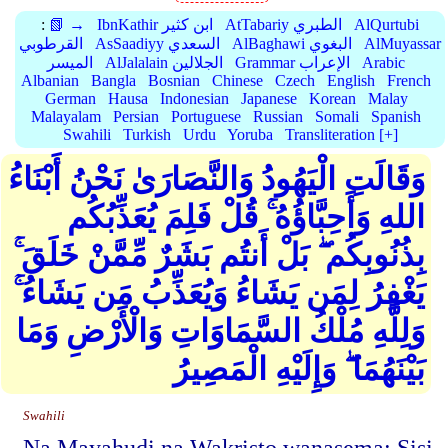
AlQurtubi
AtTabariy الطبري
IbnKathir ابن كثير
📗 →
:
AlMuyassar
AlBaghawi البغوي
AsSaadiyy السعدي
القرطوبي
Arabic
Grammar الإعراب
AlJalalain الجلالين
الميسر
Albanian
Bangla
Bosnian
Chinese
Czech
English
French
German
Hausa
Indonesian
Japanese
Korean
Malay
Malayalam
Persian
Portuguese
Russian
Somali
Spanish
Swahili
Turkish
Urdu
Yoruba
Transliteration [+]
وَقَالَتِ الْيَهُودُ وَالنَّصَارَىٰ نَحْنُ أَبْنَاءُ
اللهِ وَأَحِبَّاؤُهُ ۚ قُلْ فَلِمَ يُعَذِّبُكُم
بِذُنُوبِكُم ۖ بَلْ أَنتُم بَشَرٌ مِّمَّنْ خَلَقَ ۚ
يَغْفِرُ لِمَن يَشَاءُ وَيُعَذِّبُ مَن يَشَاءُ ۚ
وَلِلَّهِ مُلْكُ السَّمَاوَاتِ وَالْأَرْضِ وَمَا
بَيْنَهُمَا ۖ وَإِلَيْهِ الْمَصِيرُ
Swahili