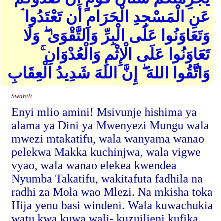
عَنِ الْمَسْجِدِ الْحَرَامِ أَن تَعْتَدُوا ۘ
وَتَعَاوَنُوا عَلَى الْبِرِّ وَالتَّقْوَىٰ ۖ وَلَا
تَعَاوَنُوا عَلَى الْإِثْمِ وَالْعُدْوَانِ ۚ
وَاتَّقُوا اللهَ ۖ إِنَّ اللهَ شَدِيدُ الْعِقَابِ
Swahili
Enyi mlio amini! Msivunje hishima ya
alama ya Dini ya Mwenyezi Mungu wala
mwezi mtakatifu, wala wanyama wanao
pelekwa Makka kuchinjwa, wala vigwe
vyao, wala wanao elekea kwendea
Nyumba Takatifu, wakitafuta fadhila na
radhi za Mola wao Mlezi. Na mkisha toka
Hija yenu basi windeni. Wala kuwachukia
watu kwa kuwa wali- kuzuilieni kufika