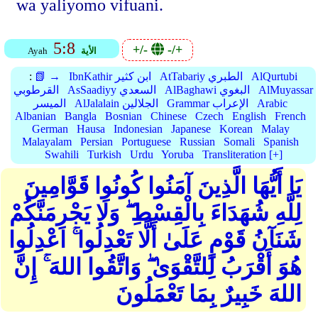
wa yaliyomo vifuani.
5:8
+/-
-/+
الأية
Ayah
AlQurtubi
AtTabariy الطبري
IbnKathir ابن كثير
📗 →
:
AlMuyassar
AlBaghawi البغوي
AsSaadiyy السعدي
القرطوبي
Arabic
Grammar الإعراب
AlJalalain الجلالين
الميسر
Albanian
Bangla
Bosnian
Chinese
Czech
English
French
German
Hausa
Indonesian
Japanese
Korean
Malay
Malayalam
Persian
Portuguese
Russian
Somali
Spanish
Swahili
Turkish
Urdu
Yoruba
Transliteration [+]
يَا أَيُّهَا الَّذِينَ آمَنُوا كُونُوا قَوَّامِينَ
لِلَّهِ شُهَدَاءَ بِالْقِسْطِ ۖ وَلَا يَجْرِمَنَّكُمْ
شَنَآنُ قَوْمٍ عَلَىٰ أَلَّا تَعْدِلُوا ۚ اعْدِلُوا
هُوَ أَقْرَبُ لِلتَّقْوَىٰ ۖ وَاتَّقُوا اللهَ ۚ إِنَّ
اللهَ خَبِيرٌ بِمَا تَعْمَلُونَ