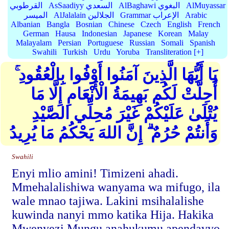
AlMuyassar
AlBaghawi البغوي
AsSaadiyy السعدي
القرطوبي
Arabic
Grammar الإعراب
AlJalalain الجلالين
الميسر
Albanian
Bangla
Bosnian
Chinese
Czech
English
French
German
Hausa
Indonesian
Japanese
Korean
Malay
Malayalam
Persian
Portuguese
Russian
Somali
Spanish
Swahili
Turkish
Urdu
Yoruba
Transliteration [+]
يَا أَيُّهَا الَّذِينَ آمَنُوا أَوْفُوا بِالْعُقُودِ ۚ
أُحِلَّتْ لَكُم بَهِيمَةُ الْأَنْعَامِ إِلَّا مَا
يُتْلَىٰ عَلَيْكُمْ غَيْرَ مُحِلِّي الصَّيْدِ
وَأَنتُمْ حُرُمٌ ۗ إِنَّ اللهَ يَحْكُمُ مَا يُرِيدُ
Swahili
Enyi mlio amini! Timizeni ahadi.
Mmehalalishiwa wanyama wa mifugo, ila
wale mnao tajiwa. Lakini msihalalishe
kuwinda nanyi mmo katika Hija. Hakika
Mwenyezi Mungu anahukumu apendavyo.