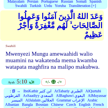
Malayalam
Persian
Portuguese
Russian
Somali
Spanish
Swahili
Turkish
Urdu
Yoruba
Transliteration [+]
وَعَدَ اللهُ الَّذِينَ آمَنُوا وَعَمِلُوا
الصَّالِحَاتِ ۙ لَهُم مَّغْفِرَةٌ وَأَجْرٌ
عَظِيمٌ
Swahili
Mwenyezi Mungu amewaahidi walio
muamini na wakatenda mema kwamba
watapata maghfira na malipo makubwa.
5:10
+/-
-/+
الأية
Ayah
AlQurtubi
AtTabariy الطبري
IbnKathir ابن كثير
📗 →
:
AlMuyassar
AlBaghawi البغوي
AsSaadiyy السعدي
القرطوبي
Arabic
Grammar الإعراب
AlJalalain الجلالين
الميسر
Albanian
Bangla
Bosnian
Chinese
Czech
English
French