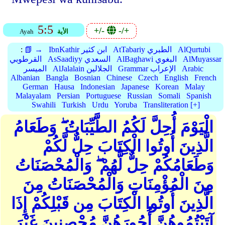
5:5
+/-
-/+
الأية
Ayah
AlQurtubi
AtTabariy الطبري
IbnKathir ابن كثير
📗 →
:
AlMuyassar
AlBaghawi البغوي
AsSaadiyy السعدي
القرطوبي
Arabic
Grammar الإعراب
AlJalalain الجلالين
الميسر
Albanian
Bangla
Bosnian
Chinese
Czech
English
French
German
Hausa
Indonesian
Japanese
Korean
Malay
Malayalam
Persian
Portuguese
Russian
Somali
Spanish
Swahili
Turkish
Urdu
Yoruba
Transliteration [+]
الْيَوْمَ أُحِلَّ لَكُمُ الطَّيِّبَاتُ ۖ وَطَعَامُ
الَّذِينَ أُوتُوا الْكِتَابَ حِلٌّ لَّكُمْ
وَطَعَامُكُمْ حِلٌّ لَّهُمْ ۖ وَالْمُحْصَنَاتُ
مِنَ الْمُؤْمِنَاتِ وَالْمُحْصَنَاتُ مِنَ
الَّذِينَ أُوتُوا الْكِتَابَ مِن قَبْلِكُمْ إِذَا
آتَيْتُمُوهُنَّ أُجُورَهُنَّ مُحْصِنِينَ غَيْرَ