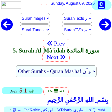
→ ←
Sunday, August 09, 2026
Prev
5. Surah Al-Mâ'idah سورة المائدة
Next
5:1
+/-
-/+
الأية
Ayah
بِسْم ِ اللهِ الرَّحْمَٰنِ الرَّحِيمِ
AlQurtubi
AtTabariy الطبري
IbnKathir ابن كثير
📗 →
: