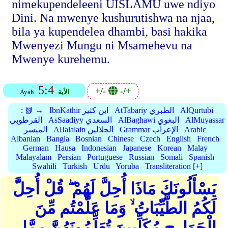
nimekupendeleeni UISLAMU uwe ndiyo
Dini. Na mwenye kushurutishwa na njaa,
bila ya kupendelea dhambi, basi hakika
Mwenyezi Mungu ni Msamehevu na
Mwenye kurehemu.
5:4
+/-
-/+
الأية
Ayah
AlQurtubi
AtTabariy الطبري
IbnKathir ابن كثير
📗 →
:
AlMuyassar
AlBaghawi البغوي
AsSaadiyy السعدي
القرطوبي
Arabic
Grammar الإعراب
AlJalalain الجلالين
الميسر
Albanian
Bangla
Bosnian
Chinese
Czech
English
French
German
Hausa
Indonesian
Japanese
Korean
Malay
Malayalam
Persian
Portuguese
Russian
Somali
Spanish
Swahili
Turkish
Urdu
Yoruba
Transliteration [+]
يَسْأَلُونَكَ مَاذَا أُحِلَّ لَهُمْ ۖ قُلْ أُحِلَّ
لَكُمُ الطَّيِّبَاتُ ۙ وَمَا عَلَّمْتُم مِّنَ
الْجَوَارِحِ مُكَلِّبِينَ تُعَلِّمُونَهُنَّ مِمَّا