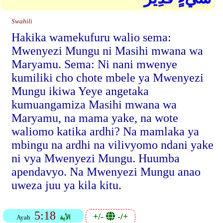
Swahili
Hakika wamekufuru walio sema:
Mwenyezi Mungu ni Masihi mwana wa
Maryamu. Sema: Ni nani mwenye
kumiliki cho chote mbele ya Mwenyezi
Mungu ikiwa Yeye angetaka
kumuangamiza Masihi mwana wa
Maryamu, na mama yake, na wote
waliomo katika ardhi? Na mamlaka ya
mbingu na ardhi na vilivyomo ndani yake
ni vya Mwenyezi Mungu. Huumba
apendavyo. Na Mwenyezi Mungu anao
uweza juu ya kila kitu.
5:18
+/-
-/+
الأية
Ayah