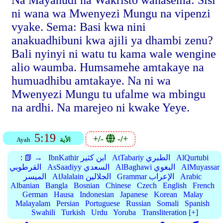
Na Mayahudi na Wakristo wanasema: Sisi
ni wana wa Mwenyezi Mungu na vipenzi
vyake. Sema: Basi kwa nini
anakuadhibuni kwa ajili ya dhambi zenu?
Bali nyinyi ni watu tu kama wale wengine
alio waumba. Humsamehe amtakaye na
humuadhibu amtakaye. Na ni wa
Mwenyezi Mungu tu ufalme wa mbingu
na ardhi. Na marejeo ni kwake Yeye.
5:19
+/-
-/+
الأية
Ayah
AlQurtubi
AtTabariy الطبري
IbnKathir ابن كثير
📗 →
:
AlMuyassar
AlBaghawi البغوي
AsSaadiyy السعدي
القرطوبي
Arabic
Grammar الإعراب
AlJalalain الجلالين
الميسر
Albanian
Bangla
Bosnian
Chinese
Czech
English
French
German
Hausa
Indonesian
Japanese
Korean
Malay
Malayalam
Persian
Portuguese
Russian
Somali
Spanish
Swahili
Turkish
Urdu
Yoruba
Transliteration [+]