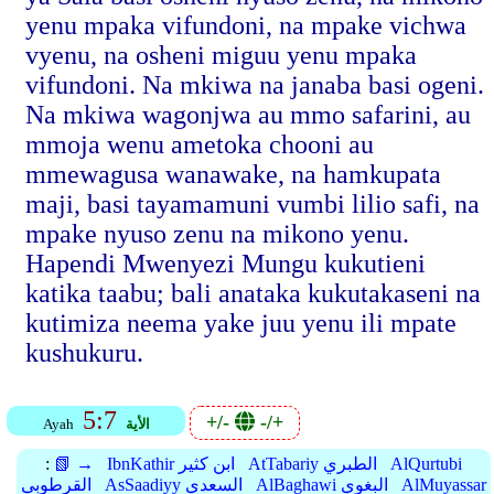
yenu mpaka vifundoni, na mpake vichwa
vyenu, na osheni miguu yenu mpaka
vifundoni. Na mkiwa na janaba basi ogeni.
Na mkiwa wagonjwa au mmo safarini, au
mmoja wenu ametoka chooni au
mmewagusa wanawake, na hamkupata
maji, basi tayamamuni vumbi lilio safi, na
mpake nyuso zenu na mikono yenu.
Hapendi Mwenyezi Mungu kukutieni
katika taabu; bali anataka kukutakaseni na
kutimiza neema yake juu yenu ili mpate
kushukuru.
5:7
+/-
-/+
الأية
Ayah
AlQurtubi
AtTabariy الطبري
IbnKathir ابن كثير
📗 →
:
AlMuyassar
AlBaghawi البغوي
AsSaadiyy السعدي
القرطوبي