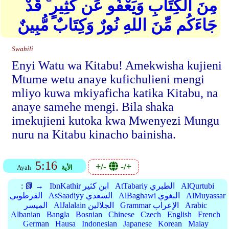
مِنَ الْكِتَابِ وَيَعْفُو عَن كَثِيرٍ ۚ قَدْ
جَاءَكُم مِّنَ اللهِ نُورٌ وَكِتَابٌ مُّبِينٌ
Swahili
Enyi Watu wa Kitabu! Amekwisha kujieni
Mtume wetu anaye kufichulieni mengi
mliyo kuwa mkiyaficha katika Kitabu, na
anaye samehe mengi. Bila shaka
imekujieni kutoka kwa Mwenyezi Mungu
nuru na Kitabu kinacho bainisha.
5:16
+/-
-/+
الأية
Ayah
AlQurtubi
AtTabariy الطبري
IbnKathir ابن كثير
📗 →
:
AlMuyassar
AlBaghawi البغوي
AsSaadiyy السعدي
القرطوبي
Arabic
Grammar الإعراب
AlJalalain الجلالين
الميسر
Albanian
Bangla
Bosnian
Chinese
Czech
English
French
German
Hausa
Indonesian
Japanese
Korean
Malay