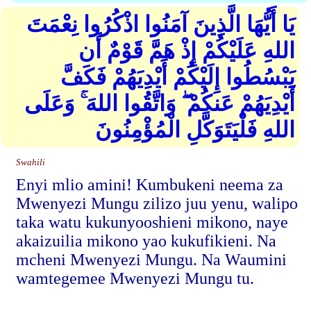
يَا أَيُّهَا الَّذِينَ آمَنُوا اذْكُرُوا نِعْمَتَ
اللهِ عَلَيْكُمْ إِذْ هَمَّ قَوْمٌ أَن
يَبْسُطُوا إِلَيْكُمْ أَيْدِيَهُمْ فَكَفَّ
أَيْدِيَهُمْ عَنكُمْ ۖ وَاتَّقُوا اللهَ ۚ وَعَلَى
اللهِ فَلْيَتَوَكَّلِ الْمُؤْمِنُونَ
Swahili
Enyi mlio amini! Kumbukeni neema za
Mwenyezi Mungu zilizo juu yenu, walipo
taka watu kukunyooshieni mikono, naye
akaizuilia mikono yao kukufikieni. Na
mcheni Mwenyezi Mungu. Na Waumini
wamtegemee Mwenyezi Mungu tu.