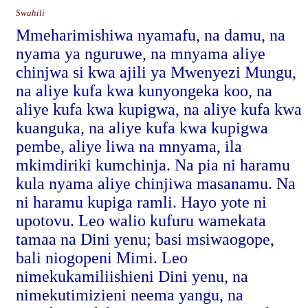
Swahili
Mmeharimishiwa nyamafu, na damu, na
nyama ya nguruwe, na mnyama aliye
chinjwa si kwa ajili ya Mwenyezi Mungu,
na aliye kufa kwa kunyongeka koo, na
aliye kufa kwa kupigwa, na aliye kufa kwa
kuanguka, na aliye kufa kwa kupigwa
pembe, aliye liwa na mnyama, ila
mkimdiriki kumchinja. Na pia ni haramu
kula nyama aliye chinjiwa masanamu. Na
ni haramu kupiga ramli. Hayo yote ni
upotovu. Leo walio kufuru wamekata
tamaa na Dini yenu; basi msiwaogope,
bali niogopeni Mimi. Leo
nimekukamiliishieni Dini yenu, na
nimekutimizieni neema yangu, na