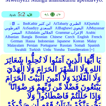
5:2
+/-
-/+
الأية
Ayah
AlQurtubi
AtTabariy الطبري
IbnKathir ابن كثير
📗 →
:
AlMuyassar
AlBaghawi البغوي
AsSaadiyy السعدي
القرطوبي
Arabic
Grammar الإعراب
AlJalalain الجلالين
الميسر
Albanian
Bangla
Bosnian
Chinese
Czech
English
French
German
Hausa
Indonesian
Japanese
Korean
Malay
Malayalam
Persian
Portuguese
Russian
Somali
Spanish
Swahili
Turkish
Urdu
Yoruba
Transliteration [+]
يَا أَيُّهَا الَّذِينَ آمَنُوا لَا تُحِلُّوا شَعَائِرَ
اللهِ وَلَا الشَّهْرَ الْحَرَامَ وَلَا الْهَدْيَ
وَلَا الْقَلَائِدَ وَلَا آمِّينَ الْبَيْتَ الْحَرَامَ
يَبْتَغُونَ فَضْلًا مِّن رَّبِّهِمْ وَرِضْوَانًا ۚ
وَإِذَا حَلَلْتُمْ فَاصْطَادُوا ۚ وَلَا
يَجْرِمَنَّكُمْ شَنَآنُ قَوْمٍ أَن صَدُّوكُمْ