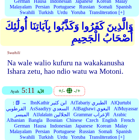
German
Hausa
Indonesian
Japanese
Korean
Malay
Malayalam
Persian
Portuguese
Russian
Somali
Spanish
Swahili
Turkish
Urdu
Yoruba
Transliteration [+]
وَالَّذِينَ كَفَرُوا وَكَذَّبُوا بِآيَاتِنَا أُولَٰئِكَ
أَصْحَابُ الْجَحِيمِ
Swahili
Na wale walio kufuru na wakakanusha
Ishara zetu, hao ndio watu wa Motoni.
5:11
+/-
-/+
الأية
Ayah
AlQurtubi
AtTabariy الطبري
IbnKathir ابن كثير
📗 →
:
AlMuyassar
AlBaghawi البغوي
AsSaadiyy السعدي
القرطوبي
Arabic
Grammar الإعراب
AlJalalain الجلالين
الميسر
Albanian
Bangla
Bosnian
Chinese
Czech
English
French
German
Hausa
Indonesian
Japanese
Korean
Malay
Malayalam
Persian
Portuguese
Russian
Somali
Spanish
Swahili
Turkish
Urdu
Yoruba
Transliteration [+]