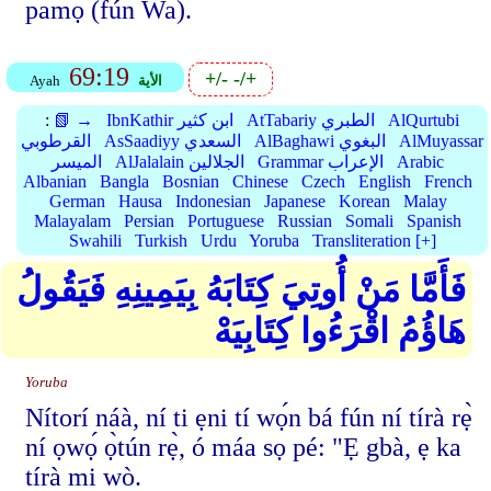
pamọ́ (fún Wa).
69:19
+/-
-/+
الأية
Ayah
AlQurtubi
AtTabariy الطبري
IbnKathir ابن كثير
📗 →
:
AlMuyassar
AlBaghawi البغوي
AsSaadiyy السعدي
القرطوبي
Arabic
Grammar الإعراب
AlJalalain الجلالين
الميسر
Albanian
Bangla
Bosnian
Chinese
Czech
English
French
German
Hausa
Indonesian
Japanese
Korean
Malay
Malayalam
Persian
Portuguese
Russian
Somali
Spanish
Swahili
Turkish
Urdu
Yoruba
Transliteration [+]
فَأَمَّا مَنْ أُوتِيَ كِتَابَهُ بِيَمِينِهِ فَيَقُولُ
هَاؤُمُ اقْرَءُوا كِتَابِيَهْ
Yoruba
Nítorí náà, ní ti ẹni tí wọ́n bá fún ní tírà rẹ̀
ní ọwọ́ ọ̀tún rẹ̀, ó máa sọ pé: "Ẹ gbà, ẹ ka
tírà mi wò.