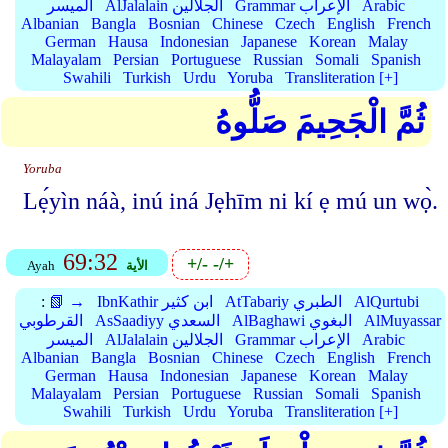
Arabic
Grammar الإعراب
AlJalalain الجلالين
الميسر
Albanian
Bangla
Bosnian
Chinese
Czech
English
French
German
Hausa
Indonesian
Japanese
Korean
Malay
Malayalam
Persian
Portuguese
Russian
Somali
Spanish
Swahili
Turkish
Urdu
Yoruba
Transliteration [+]
ثُمَّ الْجَحِيمَ صَلُّوهُ
Yoruba
Lẹ́yìn náà, inú iná Jẹhīm ni kí ẹ mú un wọ̀.
69:32
+/-
-/+
الأية
Ayah
AlQurtubi
AtTabariy الطبري
IbnKathir ابن كثير
📗 →
:
AlMuyassar
AlBaghawi البغوي
AsSaadiyy السعدي
القرطوبي
Arabic
Grammar الإعراب
AlJalalain الجلالين
الميسر
Albanian
Bangla
Bosnian
Chinese
Czech
English
French
German
Hausa
Indonesian
Japanese
Korean
Malay
Malayalam
Persian
Portuguese
Russian
Somali
Spanish
Swahili
Turkish
Urdu
Yoruba
Transliteration [+]