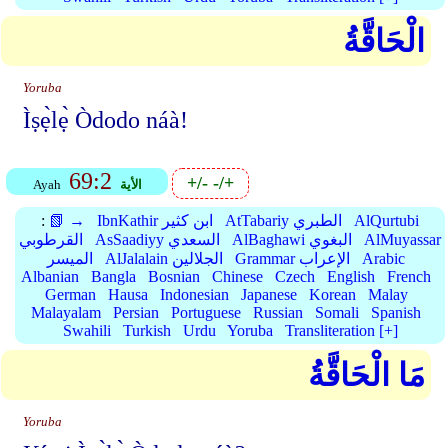
الْحَاقَّةُ
Yoruba
Ìṣẹ̀lẹ̀ Òdodo náà!
69:2
+/-
-/+
الأية
Ayah
AlQurtubi
AtTabariy الطبري
IbnKathir ابن كثير
📗 →
:
AlMuyassar
AlBaghawi البغوي
AsSaadiyy السعدي
القرطوبي
Arabic
Grammar الإعراب
AlJalalain الجلالين
الميسر
Albanian
Bangla
Bosnian
Chinese
Czech
English
French
German
Hausa
Indonesian
Japanese
Korean
Malay
Malayalam
Persian
Portuguese
Russian
Somali
Spanish
Swahili
Turkish
Urdu
Yoruba
Transliteration [+]
مَا الْحَاقَّةُ
Yoruba