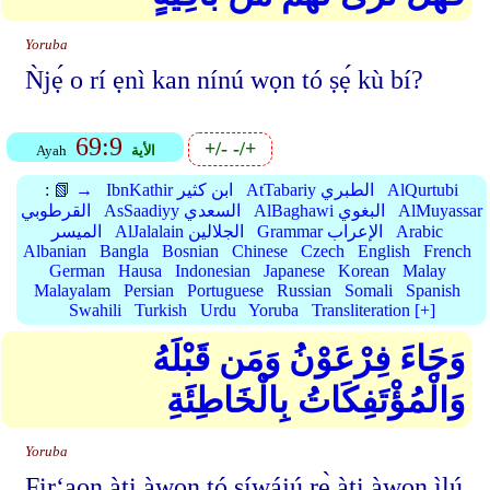
Yoruba
Ǹjẹ́ o rí ẹnì kan nínú wọn tó ṣẹ́ kù bí?
69:9
+/-
-/+
الأية
Ayah
AlQurtubi
AtTabariy الطبري
IbnKathir ابن كثير
📗 →
:
AlMuyassar
AlBaghawi البغوي
AsSaadiyy السعدي
القرطوبي
Arabic
Grammar الإعراب
AlJalalain الجلالين
الميسر
Albanian
Bangla
Bosnian
Chinese
Czech
English
French
German
Hausa
Indonesian
Japanese
Korean
Malay
Malayalam
Persian
Portuguese
Russian
Somali
Spanish
Swahili
Turkish
Urdu
Yoruba
Transliteration [+]
وَجَاءَ فِرْعَوْنُ وَمَن قَبْلَهُ
وَالْمُؤْتَفِكَاتُ بِالْخَاطِئَةِ
Yoruba
Fir‘aon àti àwọn tó ṣíwájú rẹ̀ àti àwọn ìlú