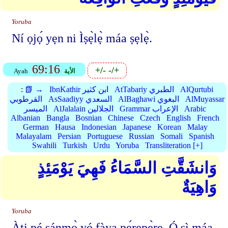
Yoruba
Ní ọjọ́ yẹn ni Ìṣẹ̀lẹ̀ máa ṣẹlẹ̀.
69:16
+/-
-/+
الأية
Ayah
AlQurtubi
AtTabariy الطبري
IbnKathir ابن كثير
📗 →
:
AlMuyassar
AlBaghawi البغوي
AsSaadiyy السعدي
القرطوبي
Arabic
Grammar الإعراب
AlJalalain الجلالين
الميسر
Albanian
Bangla
Bosnian
Chinese
Czech
English
French
German
Hausa
Indonesian
Japanese
Korean
Malay
Malayalam
Persian
Portuguese
Russian
Somali
Spanish
Swahili
Turkish
Urdu
Yoruba
Transliteration [+]
وَانشَقَّتِ السَّمَاءُ فَهِيَ يَوْمَئِذٍ
وَاهِيَةٌ
Yoruba
Àti pé sánmọ̀ yó fàya pẹ́rẹpẹ̀rẹ. Ó sì máa