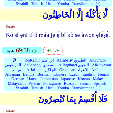
Swahili
Turkish
Urdu
Yoruba
Transliteration [+]
لَّا يَأْكُلُهُ إِلَّا الْخَاطِئُونَ
Yoruba
Kò sí ẹni tí ó máa jẹ ẹ́ bí kò ṣe àwọn ẹlẹ́ṣẹ̀.
69:38
+/-
-/+
الأية
Ayah
AlQurtubi
AtTabariy الطبري
IbnKathir ابن كثير
📗 →
:
AlMuyassar
AlBaghawi البغوي
AsSaadiyy السعدي
القرطوبي
Arabic
Grammar الإعراب
AlJalalain الجلالين
الميسر
Albanian
Bangla
Bosnian
Chinese
Czech
English
French
German
Hausa
Indonesian
Japanese
Korean
Malay
Malayalam
Persian
Portuguese
Russian
Somali
Spanish
Swahili
Turkish
Urdu
Yoruba
Transliteration [+]
فَلَا أُقْسِمُ بِمَا تُبْصِرُونَ
Yoruba