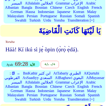
Arabic
Grammar الإعراب
AlJalalain الجلالين
الميسر
Albanian
Bangla
Bosnian
Chinese
Czech
English
French
German
Hausa
Indonesian
Japanese
Korean
Malay
Malayalam
Persian
Portuguese
Russian
Somali
Spanish
Swahili
Turkish
Urdu
Yoruba
Transliteration [+]
يَا لَيْتَهَا كَانَتِ الْقَاضِيَةَ
Yoruba
Háà! Kí ikú sì jẹ́ òpin (ọ̀rọ̀ ẹ̀dá).
69:28
+/-
-/+
الأية
Ayah
AlQurtubi
AtTabariy الطبري
IbnKathir ابن كثير
📗 →
:
AlMuyassar
AlBaghawi البغوي
AsSaadiyy السعدي
القرطوبي
Arabic
Grammar الإعراب
AlJalalain الجلالين
الميسر
Albanian
Bangla
Bosnian
Chinese
Czech
English
French
German
Hausa
Indonesian
Japanese
Korean
Malay
Malayalam
Persian
Portuguese
Russian
Somali
Spanish
Swahili
Turkish
Urdu
Yoruba
Transliteration [+]