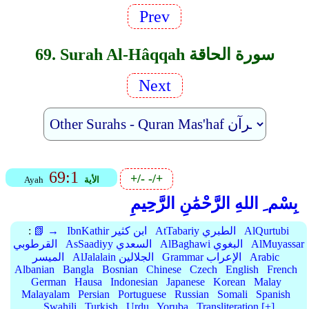
Prev
69. Surah Al-Hâqqah سورة الحاقة
Next
69:1
+/-
-/+
الأية
Ayah
بِسْم ِ اللهِ الرَّحْمَٰنِ الرَّحِيمِ
AlQurtubi
AtTabariy الطبري
IbnKathir ابن كثير
📗 →
:
AlMuyassar
AlBaghawi البغوي
AsSaadiyy السعدي
القرطوبي
Arabic
Grammar الإعراب
AlJalalain الجلالين
الميسر
Albanian
Bangla
Bosnian
Chinese
Czech
English
French
German
Hausa
Indonesian
Japanese
Korean
Malay
Malayalam
Persian
Portuguese
Russian
Somali
Spanish
Swahili
Turkish
Urdu
Yoruba
Transliteration [+]