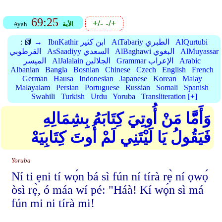
69:25
+/-
-/+
الأية
Ayah
AlQurtubi
AtTabariy الطبري
IbnKathir ابن كثير
📗 →
:
AlMuyassar
AlBaghawi البغوي
AsSaadiyy السعدي
القرطوبي
Arabic
Grammar الإعراب
AlJalalain الجلالين
الميسر
Albanian
Bangla
Bosnian
Chinese
Czech
English
French
German
Hausa
Indonesian
Japanese
Korean
Malay
Malayalam
Persian
Portuguese
Russian
Somali
Spanish
Swahili
Turkish
Urdu
Yoruba
Transliteration [+]
وَأَمَّا مَنْ أُوتِيَ كِتَابَهُ بِشِمَالِهِ
فَيَقُولُ يَا لَيْتَنِي لَمْ أُوتَ كِتَابِيَهْ
Yoruba
Ní ti ẹni tí wọ́n bá sì fún ní tírà rẹ̀ ní ọwọ́
òsì rẹ̀, ó máa wí pé: "Háà! Kí wọ́n sì má
fún mi ni tírà mi!