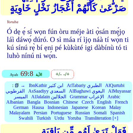
صَرْعَىٰ كَأَنَّهُمْ أَعْجَازُ نَخْلٍ خَاوِيَةٍ
Yoruba
Ó dẹ ẹ́ sí wọn fún òru méje àti ọ̀sán mẹ́jọ
láì dáwọ́ dúró. O sì máa rí ìjọ náà tí wọ́n ti
kú sínú rẹ̀ bí ẹni pé kùkùté igi dàbínù tó ti
luhò nínú ni wọ́n.
69:8
+/-
-/+
الأية
Ayah
AlQurtubi
AtTabariy الطبري
IbnKathir ابن كثير
📗 →
:
AlMuyassar
AlBaghawi البغوي
AsSaadiyy السعدي
القرطوبي
Arabic
Grammar الإعراب
AlJalalain الجلالين
الميسر
Albanian
Bangla
Bosnian
Chinese
Czech
English
French
German
Hausa
Indonesian
Japanese
Korean
Malay
Malayalam
Persian
Portuguese
Russian
Somali
Spanish
Swahili
Turkish
Urdu
Yoruba
Transliteration [+]
فَهَلْ تَرَىٰ لَهُم مِّن بَاقِيَةٍ