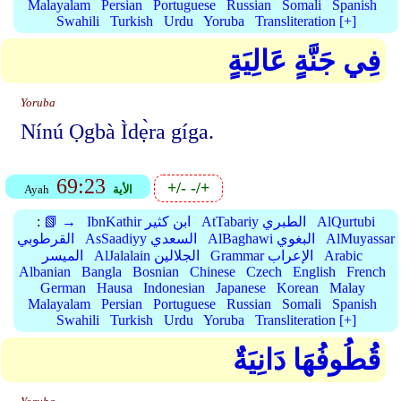
Malayalam
Persian
Portuguese
Russian
Somali
Spanish
Swahili
Turkish
Urdu
Yoruba
Transliteration [+]
فِي جَنَّةٍ عَالِيَةٍ
Yoruba
Nínú Ọgbà Ìdẹ̀ra gíga.
69:23
+/-
-/+
الأية
Ayah
AlQurtubi
AtTabariy الطبري
IbnKathir ابن كثير
📗 →
:
AlMuyassar
AlBaghawi البغوي
AsSaadiyy السعدي
القرطوبي
Arabic
Grammar الإعراب
AlJalalain الجلالين
الميسر
Albanian
Bangla
Bosnian
Chinese
Czech
English
French
German
Hausa
Indonesian
Japanese
Korean
Malay
Malayalam
Persian
Portuguese
Russian
Somali
Spanish
Swahili
Turkish
Urdu
Yoruba
Transliteration [+]
قُطُوفُهَا دَانِيَةٌ