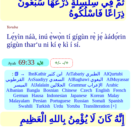
ثُمَّ فِي سِلْسِلَةٍ ذَرْعُهَا سَبْعُونَ
ذِرَاعًا فَاسْلُكُوهُ
Yoruba
Lẹ́yìn náà, inú ẹ̀wọ̀n tí gígùn rẹ̀ jẹ́ àádọ́rin
gígùn thar‘u ni kí ẹ kì í sí.
69:33
+/-
-/+
الأية
Ayah
AlQurtubi
AtTabariy الطبري
IbnKathir ابن كثير
📗 →
:
AlMuyassar
AlBaghawi البغوي
AsSaadiyy السعدي
القرطوبي
Arabic
Grammar الإعراب
AlJalalain الجلالين
الميسر
Albanian
Bangla
Bosnian
Chinese
Czech
English
French
German
Hausa
Indonesian
Japanese
Korean
Malay
Malayalam
Persian
Portuguese
Russian
Somali
Spanish
Swahili
Turkish
Urdu
Yoruba
Transliteration [+]
إِنَّهُ كَانَ لَا يُؤْمِنُ بِاللهِ الْعَظِيمِ