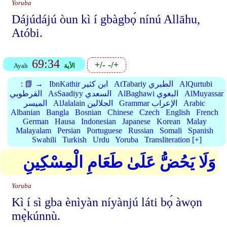
Yoruba
Dájúdájú òun kì í gbàgbọ́ nínú Allāhu,
Atóbi.
69:34
+/-
-/+
الأية
Ayah
AlQurtubi
AtTabariy الطبري
IbnKathir ابن كثير
📗 →
:
AlMuyassar
AlBaghawi البغوي
AsSaadiyy السعدي
القرطوبي
Arabic
Grammar الإعراب
AlJalalain الجلالين
الميسر
Albanian
Bangla
Bosnian
Chinese
Czech
English
French
German
Hausa
Indonesian
Japanese
Korean
Malay
Malayalam
Persian
Portuguese
Russian
Somali
Spanish
Swahili
Turkish
Urdu
Yoruba
Transliteration [+]
وَلَا يَحُضُّ عَلَىٰ طَعَامِ الْمِسْكِينِ
Yoruba
Kì í sì gba ènìyàn níyànjú láti bọ́ àwọn
mẹ̀kúnnù.