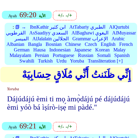
69:20
+/-
-/+
الأية
Ayah
AlQurtubi
AtTabariy الطبري
IbnKathir ابن كثير
📗 →
:
AlMuyassar
AlBaghawi البغوي
AsSaadiyy السعدي
القرطوبي
Arabic
Grammar الإعراب
AlJalalain الجلالين
الميسر
Albanian
Bangla
Bosnian
Chinese
Czech
English
French
German
Hausa
Indonesian
Japanese
Korean
Malay
Malayalam
Persian
Portuguese
Russian
Somali
Spanish
Swahili
Turkish
Urdu
Yoruba
Transliteration [+]
إِنِّي ظَنَنتُ أَنِّي مُلَاقٍ حِسَابِيَهْ
Yoruba
Dájúdájú èmi ti mọ àmọ̀dájú pé dájúdájú
èmi yóò bá ìṣírò-iṣẹ́ mi pàdé."
69:21
+/-
-/+
الأية
Ayah