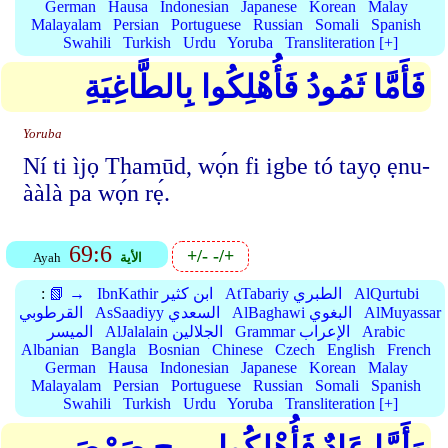
German
Hausa
Indonesian
Japanese
Korean
Malay
Malayalam
Persian
Portuguese
Russian
Somali
Spanish
Swahili
Turkish
Urdu
Yoruba
Transliteration [+]
فَأَمَّا ثَمُودُ فَأُهْلِكُوا بِالطَّاغِيَةِ
Yoruba
Ní ti ìjọ Thamūd, wọ́n fi igbe tó tayọ ẹnu-
ààlà pa wọ́n rẹ́.
69:6
+/-
-/+
الأية
Ayah
AlQurtubi
AtTabariy الطبري
IbnKathir ابن كثير
📗 →
:
AlMuyassar
AlBaghawi البغوي
AsSaadiyy السعدي
القرطوبي
Arabic
Grammar الإعراب
AlJalalain الجلالين
الميسر
Albanian
Bangla
Bosnian
Chinese
Czech
English
French
German
Hausa
Indonesian
Japanese
Korean
Malay
Malayalam
Persian
Portuguese
Russian
Somali
Spanish
Swahili
Turkish
Urdu
Yoruba
Transliteration [+]