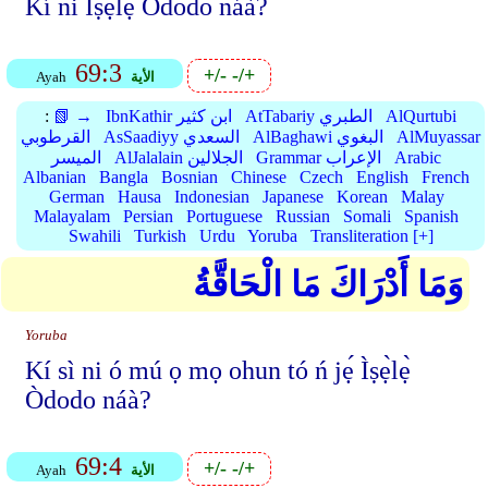
Kí ni Ìṣẹ̀lẹ̀ Òdodo náà?
69:3
+/-
-/+
الأية
Ayah
AlQurtubi
AtTabariy الطبري
IbnKathir ابن كثير
📗 →
:
AlMuyassar
AlBaghawi البغوي
AsSaadiyy السعدي
القرطوبي
Arabic
Grammar الإعراب
AlJalalain الجلالين
الميسر
Albanian
Bangla
Bosnian
Chinese
Czech
English
French
German
Hausa
Indonesian
Japanese
Korean
Malay
Malayalam
Persian
Portuguese
Russian
Somali
Spanish
Swahili
Turkish
Urdu
Yoruba
Transliteration [+]
وَمَا أَدْرَاكَ مَا الْحَاقَّةُ
Yoruba
Kí sì ni ó mú ọ mọ ohun tó ń jẹ́ Ìṣẹ̀lẹ̀
Òdodo náà?
69:4
+/-
-/+
الأية
Ayah