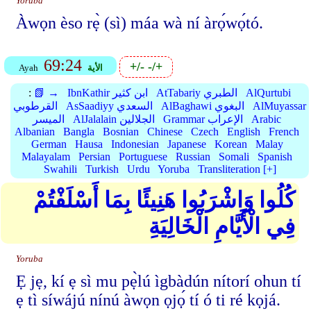
Yoruba
Àwọn èso rẹ̀ (sì) máa wà ní àrọ́wọ́tó.
69:24
+/-
-/+
الأية
Ayah
AlQurtubi
AtTabariy الطبري
IbnKathir ابن كثير
📗 →
:
AlMuyassar
AlBaghawi البغوي
AsSaadiyy السعدي
القرطوبي
Arabic
Grammar الإعراب
AlJalalain الجلالين
الميسر
Albanian
Bangla
Bosnian
Chinese
Czech
English
French
German
Hausa
Indonesian
Japanese
Korean
Malay
Malayalam
Persian
Portuguese
Russian
Somali
Spanish
Swahili
Turkish
Urdu
Yoruba
Transliteration [+]
كُلُوا وَاشْرَبُوا هَنِيئًا بِمَا أَسْلَفْتُمْ
فِي الْأَيَّامِ الْخَالِيَةِ
Yoruba
Ẹ jẹ, kí ẹ sì mu pẹ̀lú ìgbàdún nítorí ohun tí
ẹ tì síwájú nínú àwọn ọjọ́ tí ó ti ré kọjá.