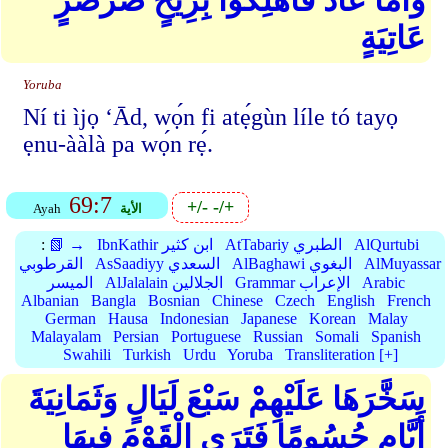
وَأَمَّا عَادٌ فَأُهْلِكُوا بِرِيحٍ صَرْصَرٍ
عَاتِيَةٍ
Yoruba
Ní ti ìjọ ‘Ād, wọ́n fi atẹ́gùn líle tó tayọ
ẹnu-ààlà pa wọ́n rẹ́.
69:7
+/-
-/+
الأية
Ayah
AlQurtubi
AtTabariy الطبري
IbnKathir ابن كثير
📗 →
:
AlMuyassar
AlBaghawi البغوي
AsSaadiyy السعدي
القرطوبي
Arabic
Grammar الإعراب
AlJalalain الجلالين
الميسر
Albanian
Bangla
Bosnian
Chinese
Czech
English
French
German
Hausa
Indonesian
Japanese
Korean
Malay
Malayalam
Persian
Portuguese
Russian
Somali
Spanish
Swahili
Turkish
Urdu
Yoruba
Transliteration [+]
سَخَّرَهَا عَلَيْهِمْ سَبْعَ لَيَالٍ وَثَمَانِيَةَ
أَيَّامٍ حُسُومًا فَتَرَى الْقَوْمَ فِيهَا