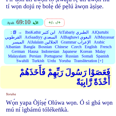
tí wọ́n dojú rẹ̀ bolẹ̀ dé pẹ̀lú àwọn àṣìṣe.
69:10
+/-
-/+
الأية
Ayah
AlQurtubi
AtTabariy الطبري
IbnKathir ابن كثير
📗 →
:
AlMuyassar
AlBaghawi البغوي
AsSaadiyy السعدي
القرطوبي
Arabic
Grammar الإعراب
AlJalalain الجلالين
الميسر
Albanian
Bangla
Bosnian
Chinese
Czech
English
French
German
Hausa
Indonesian
Japanese
Korean
Malay
Malayalam
Persian
Portuguese
Russian
Somali
Spanish
Swahili
Turkish
Urdu
Yoruba
Transliteration [+]
فَعَصَوْا رَسُولَ رَبِّهِمْ فَأَخَذَهُمْ
أَخْذَةً رَّابِيَةً
Yoruba
Wọ́n yapa Òjíṣẹ́ Olúwa wọn. Ó sì gbá wọn
mú ní ìgbámú tóléken̄kà.