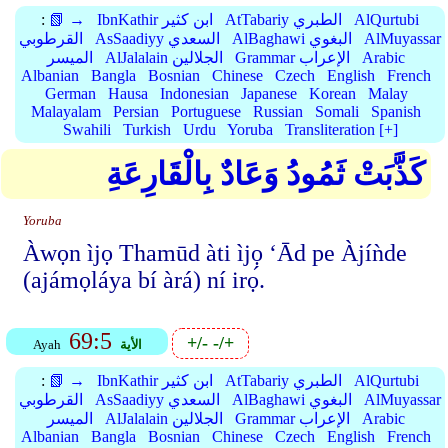
AlQurtubi
AtTabariy الطبري
IbnKathir ابن كثير
📗 →
:
AlMuyassar
AlBaghawi البغوي
AsSaadiyy السعدي
القرطوبي
Arabic
Grammar الإعراب
AlJalalain الجلالين
الميسر
Albanian
Bangla
Bosnian
Chinese
Czech
English
French
German
Hausa
Indonesian
Japanese
Korean
Malay
Malayalam
Persian
Portuguese
Russian
Somali
Spanish
Swahili
Turkish
Urdu
Yoruba
Transliteration [+]
كَذَّبَتْ ثَمُودُ وَعَادٌ بِالْقَارِعَةِ
Yoruba
Àwọn ìjọ Thamūd àti ìjọ ‘Ād pe Àjíǹde
(ajámọláya bí àrá) ní irọ́.
69:5
+/-
-/+
الأية
Ayah
AlQurtubi
AtTabariy الطبري
IbnKathir ابن كثير
📗 →
:
AlMuyassar
AlBaghawi البغوي
AsSaadiyy السعدي
القرطوبي
Arabic
Grammar الإعراب
AlJalalain الجلالين
الميسر
Albanian
Bangla
Bosnian
Chinese
Czech
English
French