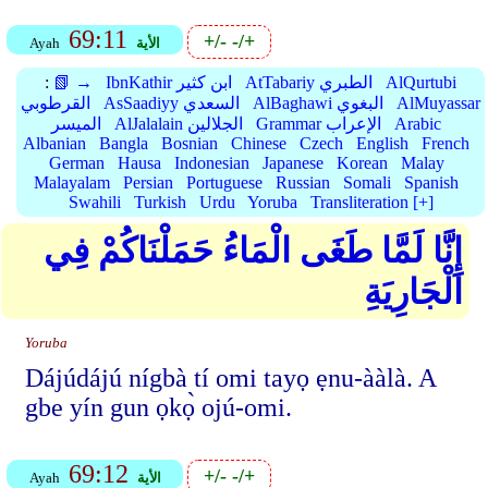
69:11
+/-
-/+
الأية
Ayah
AlQurtubi
AtTabariy الطبري
IbnKathir ابن كثير
📗 →
:
AlMuyassar
AlBaghawi البغوي
AsSaadiyy السعدي
القرطوبي
Arabic
Grammar الإعراب
AlJalalain الجلالين
الميسر
Albanian
Bangla
Bosnian
Chinese
Czech
English
French
German
Hausa
Indonesian
Japanese
Korean
Malay
Malayalam
Persian
Portuguese
Russian
Somali
Spanish
Swahili
Turkish
Urdu
Yoruba
Transliteration [+]
إِنَّا لَمَّا طَغَى الْمَاءُ حَمَلْنَاكُمْ فِي
الْجَارِيَةِ
Yoruba
Dájúdájú nígbà tí omi tayọ ẹnu-ààlà. A
gbe yín gun ọkọ̀ ojú-omi.
69:12
+/-
-/+
الأية
Ayah