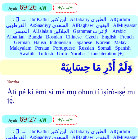
69:26
+/-
-/+
الأية
Ayah
AlQurtubi
AtTabariy الطبري
IbnKathir ابن كثير
📗 →
:
AlMuyassar
AlBaghawi البغوي
AsSaadiyy السعدي
القرطوبي
Arabic
Grammar الإعراب
AlJalalain الجلالين
الميسر
Albanian
Bangla
Bosnian
Chinese
Czech
English
French
German
Hausa
Indonesian
Japanese
Korean
Malay
Malayalam
Persian
Portuguese
Russian
Somali
Spanish
Swahili
Turkish
Urdu
Yoruba
Transliteration [+]
وَلَمْ أَدْرِ مَا حِسَابِيَهْ
Yoruba
Àti pé kí èmi sì má mọ ohun tí ìṣírò-iṣẹ́ mi
jẹ́.
69:27
+/-
-/+
الأية
Ayah
AlQurtubi
AtTabariy الطبري
IbnKathir ابن كثير
📗 →
:
AlMuyassar
AlBaghawi البغوي
AsSaadiyy السعدي
القرطوبي