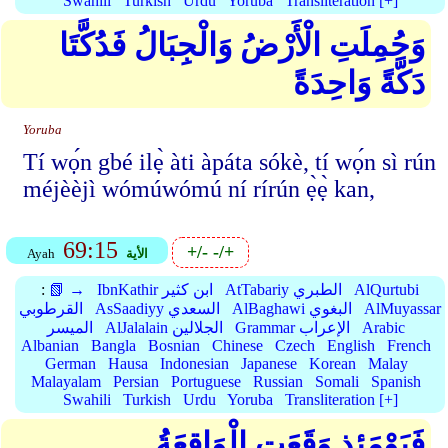
Swahili
Turkish
Urdu
Yoruba
Transliteration [+]
وَحُمِلَتِ الْأَرْضُ وَالْجِبَالُ فَدُكَّتَا
دَكَّةً وَاحِدَةً
Yoruba
Tí wọ́n gbé ilẹ̀ àti àpáta sókè, tí wọ́n sì rún
méjèèjì wómúwómú ní rírún ẹ̀ẹ̀ kan,
69:15
+/-
-/+
الأية
Ayah
AlQurtubi
AtTabariy الطبري
IbnKathir ابن كثير
📗 →
:
AlMuyassar
AlBaghawi البغوي
AsSaadiyy السعدي
القرطوبي
Arabic
Grammar الإعراب
AlJalalain الجلالين
الميسر
Albanian
Bangla
Bosnian
Chinese
Czech
English
French
German
Hausa
Indonesian
Japanese
Korean
Malay
Malayalam
Persian
Portuguese
Russian
Somali
Spanish
Swahili
Turkish
Urdu
Yoruba
Transliteration [+]
فَيَوْمَئِذٍ وَقَعَتِ الْوَاقِعَةُ