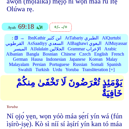
àwọn (mọlāika) mẹ́jọ ni wọ́n máa ru Ìtẹ́
Olúwa rẹ.
69:18
+/-
-/+
الأية
Ayah
AlQurtubi
AtTabariy الطبري
IbnKathir ابن كثير
📗 →
:
AlMuyassar
AlBaghawi البغوي
AsSaadiyy السعدي
القرطوبي
Arabic
Grammar الإعراب
AlJalalain الجلالين
الميسر
Albanian
Bangla
Bosnian
Chinese
Czech
English
French
German
Hausa
Indonesian
Japanese
Korean
Malay
Malayalam
Persian
Portuguese
Russian
Somali
Spanish
Swahili
Turkish
Urdu
Yoruba
Transliteration [+]
يَوْمَئِذٍ تُعْرَضُونَ لَا تَخْفَىٰ مِنكُمْ
خَافِيَةٌ
Yoruba
Ní ọjọ́ yẹn, wọn yóò máa ṣẹ́rí yín wá (fún
ìṣírò-iṣẹ́). Kò sì níí sí àṣírí yín kan tó máa