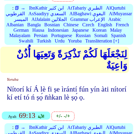
AlQurtubi
AtTabariy الطبري
IbnKathir ابن كثير
📗 →
:
AlMuyassar
AlBaghawi البغوي
AsSaadiyy السعدي
القرطوبي
Arabic
Grammar الإعراب
AlJalalain الجلالين
الميسر
Albanian
Bangla
Bosnian
Chinese
Czech
English
French
German
Hausa
Indonesian
Japanese
Korean
Malay
Malayalam
Persian
Portuguese
Russian
Somali
Spanish
Swahili
Turkish
Urdu
Yoruba
Transliteration [+]
لِنَجْعَلَهَا لَكُمْ تَذْكِرَةً وَتَعِيَهَا أُذُنٌ
وَاعِيَةٌ
Yoruba
Nítorí kí Á lè fi ṣe ìrántí fún yín àti nítorí
kí etí tó ń ṣọ́ n̄ǹkan lè ṣọ́ ọ.
69:13
+/-
-/+
الأية
Ayah
AlQurtubi
AtTabariy الطبري
IbnKathir ابن كثير
📗 →
:
AlMuyassar
AlBaghawi البغوي
AsSaadiyy السعدي
القرطوبي