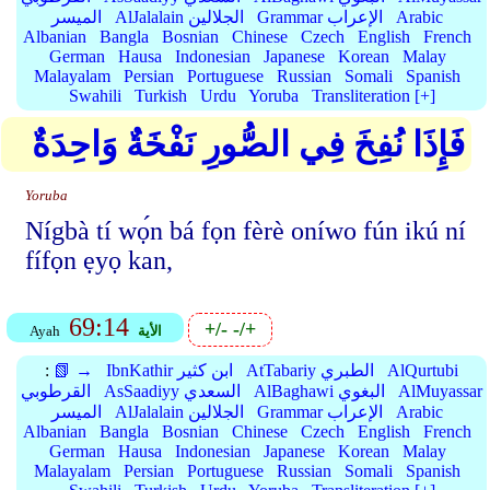
Arabic
Grammar الإعراب
AlJalalain الجلالين
الميسر
Albanian
Bangla
Bosnian
Chinese
Czech
English
French
German
Hausa
Indonesian
Japanese
Korean
Malay
Malayalam
Persian
Portuguese
Russian
Somali
Spanish
Swahili
Turkish
Urdu
Yoruba
Transliteration [+]
فَإِذَا نُفِخَ فِي الصُّورِ نَفْخَةٌ وَاحِدَةٌ
Yoruba
Nígbà tí wọ́n bá fọn fèrè oníwo fún ikú ní
fífọn ẹyọ kan,
69:14
+/-
-/+
الأية
Ayah
AlQurtubi
AtTabariy الطبري
IbnKathir ابن كثير
📗 →
:
AlMuyassar
AlBaghawi البغوي
AsSaadiyy السعدي
القرطوبي
Arabic
Grammar الإعراب
AlJalalain الجلالين
الميسر
Albanian
Bangla
Bosnian
Chinese
Czech
English
French
German
Hausa
Indonesian
Japanese
Korean
Malay
Malayalam
Persian
Portuguese
Russian
Somali
Spanish