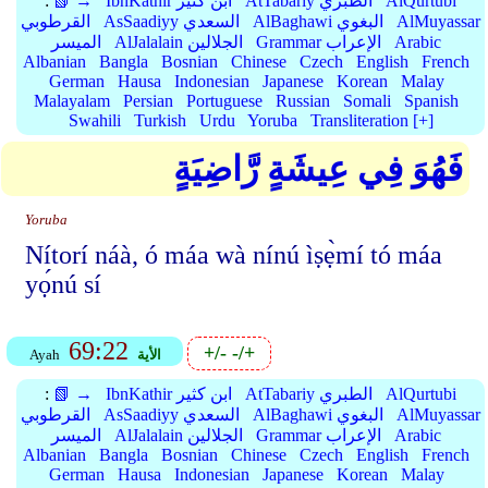
AlQurtubi
AtTabariy الطبري
IbnKathir ابن كثير
📗 →
:
AlMuyassar
AlBaghawi البغوي
AsSaadiyy السعدي
القرطوبي
Arabic
Grammar الإعراب
AlJalalain الجلالين
الميسر
Albanian
Bangla
Bosnian
Chinese
Czech
English
French
German
Hausa
Indonesian
Japanese
Korean
Malay
Malayalam
Persian
Portuguese
Russian
Somali
Spanish
Swahili
Turkish
Urdu
Yoruba
Transliteration [+]
فَهُوَ فِي عِيشَةٍ رَّاضِيَةٍ
Yoruba
Nítorí náà, ó máa wà nínú ìṣẹ̀mí tó máa
yọ́nú sí
69:22
+/-
-/+
الأية
Ayah
AlQurtubi
AtTabariy الطبري
IbnKathir ابن كثير
📗 →
:
AlMuyassar
AlBaghawi البغوي
AsSaadiyy السعدي
القرطوبي
Arabic
Grammar الإعراب
AlJalalain الجلالين
الميسر
Albanian
Bangla
Bosnian
Chinese
Czech
English
French
German
Hausa
Indonesian
Japanese
Korean
Malay