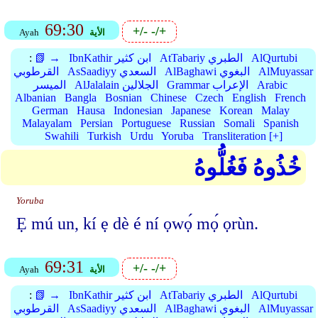
69:30
+/-
-/+
الأية
Ayah
AlQurtubi
AtTabariy الطبري
IbnKathir ابن كثير
📗 →
:
AlMuyassar
AlBaghawi البغوي
AsSaadiyy السعدي
القرطوبي
Arabic
Grammar الإعراب
AlJalalain الجلالين
الميسر
Albanian
Bangla
Bosnian
Chinese
Czech
English
French
German
Hausa
Indonesian
Japanese
Korean
Malay
Malayalam
Persian
Portuguese
Russian
Somali
Spanish
Swahili
Turkish
Urdu
Yoruba
Transliteration [+]
خُذُوهُ فَغُلُّوهُ
Yoruba
Ẹ mú un, kí ẹ dè é ní ọwọ́ mọ́ ọrùn.
69:31
+/-
-/+
الأية
Ayah
AlQurtubi
AtTabariy الطبري
IbnKathir ابن كثير
📗 →
:
AlMuyassar
AlBaghawi البغوي
AsSaadiyy السعدي
القرطوبي