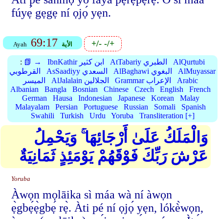
fúyẹ́ gẹgẹ ní ọjọ́ yẹn.
69:17
+/-
-/+
الأية
Ayah
AlQurtubi
AtTabariy الطبري
IbnKathir ابن كثير
📗 →
:
AlMuyassar
AlBaghawi البغوي
AsSaadiyy السعدي
القرطوبي
Arabic
Grammar الإعراب
AlJalalain الجلالين
الميسر
Albanian
Bangla
Bosnian
Chinese
Czech
English
French
German
Hausa
Indonesian
Japanese
Korean
Malay
Malayalam
Persian
Portuguese
Russian
Somali
Spanish
Swahili
Turkish
Urdu
Yoruba
Transliteration [+]
وَالْمَلَكُ عَلَىٰ أَرْجَائِهَا ۚ وَيَحْمِلُ
عَرْشَ رَبِّكَ فَوْقَهُمْ يَوْمَئِذٍ ثَمَانِيَةٌ
Yoruba
Àwọn mọlāika sì máa wà ní àwọn
ẹ̀gbẹ́ẹ̀gbẹ́ rẹ̀. Àti pé ní ọjọ́ yẹn, lókè̀wọn,