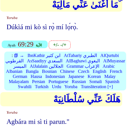
مَا أَغْنَىٰ عَنِّي مَالِيَهْ ۜ
Yoruba
Dúkìá mi kò sì rọ̀ mí lọ́rọ̀.
69:29
+/-
-/+
الأية
Ayah
AlQurtubi
AtTabariy الطبري
IbnKathir ابن كثير
📗 →
:
AlMuyassar
AlBaghawi البغوي
AsSaadiyy السعدي
القرطوبي
Arabic
Grammar الإعراب
AlJalalain الجلالين
الميسر
Albanian
Bangla
Bosnian
Chinese
Czech
English
French
German
Hausa
Indonesian
Japanese
Korean
Malay
Malayalam
Persian
Portuguese
Russian
Somali
Spanish
Swahili
Turkish
Urdu
Yoruba
Transliteration [+]
هَلَكَ عَنِّي سُلْطَانِيَهْ
Yoruba
Agbára mi sì ti parun."