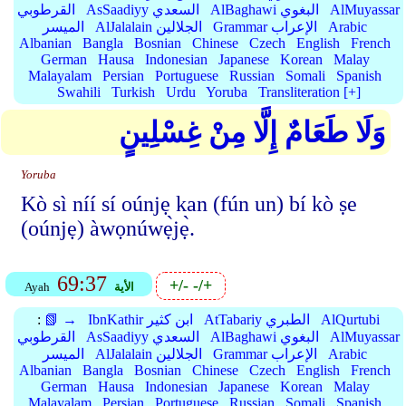
AlMuyassar
AlBaghawi البغوي
AsSaadiyy السعدي
القرطوبي
Arabic
Grammar الإعراب
AlJalalain الجلالين
الميسر
Albanian
Bangla
Bosnian
Chinese
Czech
English
French
German
Hausa
Indonesian
Japanese
Korean
Malay
Malayalam
Persian
Portuguese
Russian
Somali
Spanish
Swahili
Turkish
Urdu
Yoruba
Transliteration [+]
وَلَا طَعَامٌ إِلَّا مِنْ غِسْلِينٍ
Yoruba
Kò sì níí sí oúnjẹ kan (fún un) bí kò ṣe
(oúnjẹ) àwọnúwẹ̀jẹ̀.
69:37
+/-
-/+
الأية
Ayah
AlQurtubi
AtTabariy الطبري
IbnKathir ابن كثير
📗 →
:
AlMuyassar
AlBaghawi البغوي
AsSaadiyy السعدي
القرطوبي
Arabic
Grammar الإعراب
AlJalalain الجلالين
الميسر
Albanian
Bangla
Bosnian
Chinese
Czech
English
French
German
Hausa
Indonesian
Japanese
Korean
Malay
Malayalam
Persian
Portuguese
Russian
Somali
Spanish