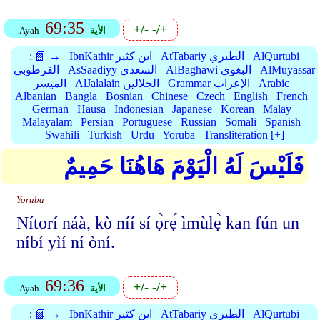
69:35
+/-
-/+
الأية
Ayah
AlQurtubi
AtTabariy الطبري
IbnKathir ابن كثير
📗 →
:
AlMuyassar
AlBaghawi البغوي
AsSaadiyy السعدي
القرطوبي
Arabic
Grammar الإعراب
AlJalalain الجلالين
الميسر
Albanian
Bangla
Bosnian
Chinese
Czech
English
French
German
Hausa
Indonesian
Japanese
Korean
Malay
Malayalam
Persian
Portuguese
Russian
Somali
Spanish
Swahili
Turkish
Urdu
Yoruba
Transliteration [+]
فَلَيْسَ لَهُ الْيَوْمَ هَاهُنَا حَمِيمٌ
Yoruba
Nítorí náà, kò níí sí ọ̀rẹ́ ìmùlẹ̀ kan fún un
níbí yìí ní òní.
69:36
+/-
-/+
الأية
Ayah
AlQurtubi
AtTabariy الطبري
IbnKathir ابن كثير
📗 →
: