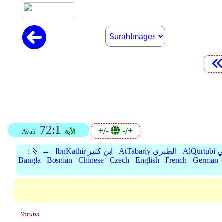
72:1
+/-
-/+
الأية
Ayah
بي
AtTabariy الطبري
IbnKathir ابن كثير
📗 →
:
Bangla
Bosnian
Chinese
Czech
English
French
German
Yoruba