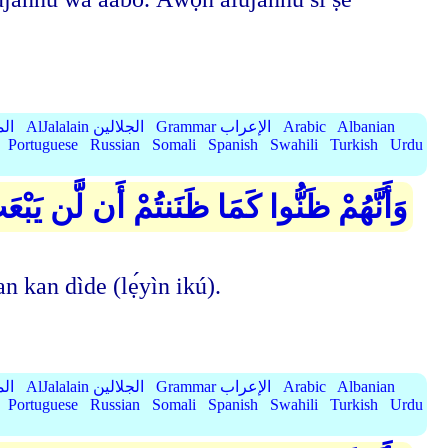
Albanian
Arabic
Grammar الإعراب
AlJalalain الجلالين
yassar
Portuguese
Russian
Somali
Spanish
Swahili
Turkish
Urdu
وَأَنَّهُمْ ظَنُّوا كَمَا ظَنَنتُمْ أَن لَّن يَبْع
 kan kan dìde (lẹ́yìn ikú).
Albanian
Arabic
Grammar الإعراب
AlJalalain الجلالين
yassar
Portuguese
Russian
Somali
Spanish
Swahili
Turkish
Urdu