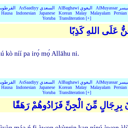
AlMu الميسر
AlBaghawi البغوي
AsSaadiyy السعدي
AlQurtubi القرطو
Hausa
Indonesian
Japanese
Korean
Malay
Malayalam
Persian
Yoruba
Transliteration [+]
ِنُّ عَلَى اللهِ كَذِبًا
̀nnú kò níí pa irọ́ mọ́ Allāhu ni.
AlMu الميسر
AlBaghawi البغوي
AsSaadiyy السعدي
AlQurtubi القرطو
Hausa
Indonesian
Japanese
Korean
Malay
Malayalam
Persian
Yoruba
Transliteration [+]
َ بِرِجَالٍ مِّنَ الْجِنِّ فَزَادُوهُمْ رَهَقًا
ìyàn máa ń fi àwọn ọkùnrin kan nínú àwọn àlùj