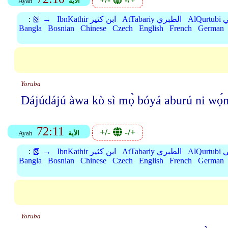
+/-
-/+
الأية
Ayah
بي
AtTabariy الطبري
IbnKathir ابن كثير
📗 →
:
Bangla
Bosnian
Chinese
Czech
English
French
German
Yoruba
Dájúdájú àwa kò sì mọ̀ bóyá aburú ni wọ́n
72:11
+/-
-/+
الأية
Ayah
بي
AtTabariy الطبري
IbnKathir ابن كثير
📗 →
:
Bangla
Bosnian
Chinese
Czech
English
French
German
Yoruba