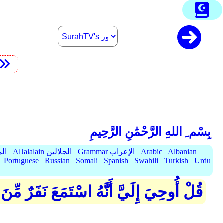
بِسْم ِ اللهِ الرَّحْمَٰنِ الرَّحِيمِ
Albanian
Arabic
Grammar الإعراب
AlJalalain الجلالين
yassar
Portuguese
Russian
Somali
Spanish
Swahili
Turkish
Urdu
قُلْ أُوحِيَ إِلَيَّ أَنَّهُ اسْتَمَعَ نَفَرٌ مِّنَ 