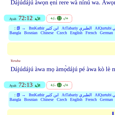
Dájúdájú àwọn ẹni rere wà nínú wa. Àwọn mì
72:12
+/-
-/+
الأية
Ayah
بي
AtTabariy الطبري
IbnKathir ابن كثير
📗 →
:
Bangla
Bosnian
Chinese
Czech
English
French
German
Yoruba
Dájúdájú àwa mọ àmọ̀dájú pé àwa kò lè mo
72:13
+/-
-/+
الأية
Ayah
بي
AtTabariy الطبري
IbnKathir ابن كثير
📗 →
:
Bangla
Bosnian
Chinese
Czech
English
French
German