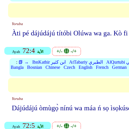
Yoruba
Àti pé dájúdájú títóbi Olúwa wa ga. Kò
72:4
+/-
-/+
الأية
Ayah
بي
AtTabariy الطبري
IbnKathir ابن كثير
📗 →
:
Bangla
Bosnian
Chinese
Czech
English
French
German
Yoruba
Dájúdájú òmùgọ̀ nínú wa máa ń sọ ìsọkú
72:5
+/-
-/+
الأية
Ayah