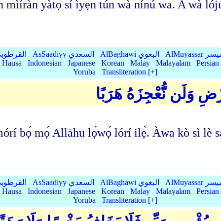
íràn yàtọ̀ sí ìyẹn tún wà nínú wa. A wà lójú ọ̀
AlMu الميسر
AlBaghawi البغوي
AsSaadiyy السعدي
AlQurtubi القرطو
Hausa
Indonesian
Japanese
Korean
Malay
Malayalam
Persian
Yoruba
Transliteration [+]
َرْضِ وَلَن نُّعْجِزَهُ هَرَبًا
́rí bọ́ mọ́ Allāhu lọ́wọ́ lórí ilẹ̀. Àwa kò sì lè
AlMu الميسر
AlBaghawi البغوي
AsSaadiyy السعدي
AlQurtubi القرطو
Hausa
Indonesian
Japanese
Korean
Malay
Malayalam
Persian
Yoruba
Transliteration [+]