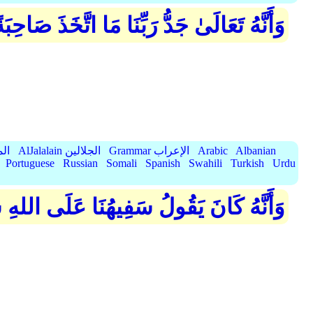
وَأَنَّهُ تَعَالَىٰ جَدُّ رَبِّنَا مَا اتَّخَذَ صَاحِبَة
Albanian
Arabic
Grammar الإعراب
AlJalalain الجلالين
yassar
Portuguese
Russian
Somali
Spanish
Swahili
Turkish
Urdu
وَأَنَّهُ كَانَ يَقُولُ سَفِيهُنَا عَلَى الله