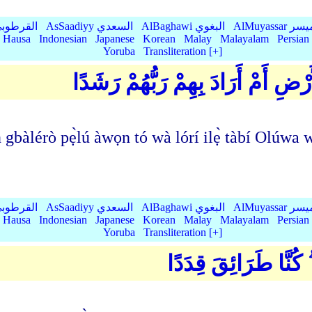
AlMu الميسر
AlBaghawi البغوي
AsSaadiyy السعدي
AlQurtubi القرطو
Hausa
Indonesian
Japanese
Korean
Malay
Malayalam
Persian
Yoruba
Transliteration [+]
َرْضِ أَمْ أَرَادَ بِهِمْ رَبُّهُمْ رَشَدًا
 gbàlérò pẹ̀lú àwọn tó wà lórí ilẹ̀ tàbí Olúw
AlMu الميسر
AlBaghawi البغوي
AsSaadiyy السعدي
AlQurtubi القرطو
Hausa
Indonesian
Japanese
Korean
Malay
Malayalam
Persian
Yoruba
Transliteration [+]
ۖ كُنَّا طَرَائِقَ قِدَدًا