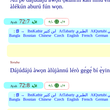
àlékún aburú fún wọn.
72:7
+/-
-/+
الأية
Ayah
بي
AtTabariy الطبري
IbnKathir ابن كثير
📗 →
:
Bangla
Bosnian
Chinese
Czech
English
French
German
Yoruba
Dájúdájú àwọn àlùjànnú lérò gẹ́gẹ́ bí ẹ̀yi
72:8
+/-
-/+
الأية
Ayah
بي
AtTabariy الطبري
IbnKathir ابن كثير
📗 →
:
Bangla
Bosnian
Chinese
Czech
English
French
German