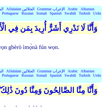
Albanian
Arabic
Grammar الإعراب
AlJalalain الجلالين
yassar
Portuguese
Russian
Somali
Spanish
Swahili
Turkish
Urdu
وَأَنَّا لَا نَدْرِي أَشَرٌّ أُرِيدَ بِمَن فِي الْأ
a wọn gbèrò ìmọ̀nà fún wọn.
Albanian
Arabic
Grammar الإعراب
AlJalalain الجلالين
yassar
Portuguese
Russian
Somali
Spanish
Swahili
Turkish
Urdu
وَأَنَّا مِنَّا الصَّالِحُونَ وَمِنَّا دُونَ ذَٰلِكَ 