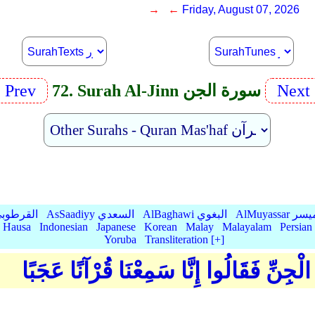
→ ←
Friday, August 07, 2026
Next
72. Surah Al-Jinn سورة الجن
Prev
AlMu الميسر
AlBaghawi البغوي
AsSaadiyy السعدي
AlQurtubi القرطو
Hausa
Indonesian
Japanese
Korean
Malay
Malayalam
Persian
Yoruba
Transliteration [+]
الْجِنِّ فَقَالُوا إِنَّا سَمِعْنَا قُرْآنًا عَجَبًا