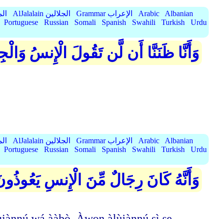
Albanian
Arabic
Grammar الإعراب
AlJalalain الجلالين
yassar
Portuguese
Russian
Somali
Spanish
Swahili
Turkish
Urdu
وَأَنَّا ظَنَنَّا أَن لَّن تَقُولَ الْإِنسُ وَالْج
Albanian
Arabic
Grammar الإعراب
AlJalalain الجلالين
yassar
Portuguese
Russian
Somali
Spanish
Swahili
Turkish
Urdu
وَأَنَّهُ كَانَ رِجَالٌ مِّنَ الْإِنسِ يَعُوذُون
ànnú wá ààbò. Àwọn àlùjànnú sì ṣe