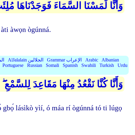
وَأَنَّا لَمَسْنَا السَّمَاءَ فَوَجَدْنَاهَا مُل
a àti àwọn ògúnná.
Albanian
Arabic
Grammar الإعراب
AlJalalain الجلالين
yassar
Portuguese
Russian
Somali
Spanish
Swahili
Turkish
Urdu
وَأَنَّا كُنَّا نَقْعُدُ مِنْهَا مَقَاعِدَ لِلسَّمْع
bọ́ lásìkò yìí, ó máa rí ògúnná tó ti lúgọ