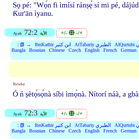
Sọ pé: "Wọ́n fi ìmísí ránṣẹ́ sí mi pé, dájúd
Ƙur'ān ìyanu.
72:2
+/-
-/+
الأية
Ayah
بي
AtTabariy الطبري
IbnKathir ابن كثير
📗 →
:
Bangla
Bosnian
Chinese
Czech
English
French
German
Yoruba
Ó ń ṣètọ́sọ́nà síbi ìmọ̀nà. Nítorí náà, a
72:3
+/-
-/+
الأية
Ayah
بي
AtTabariy الطبري
IbnKathir ابن كثير
📗 →
:
Bangla
Bosnian
Chinese
Czech
English
French
German