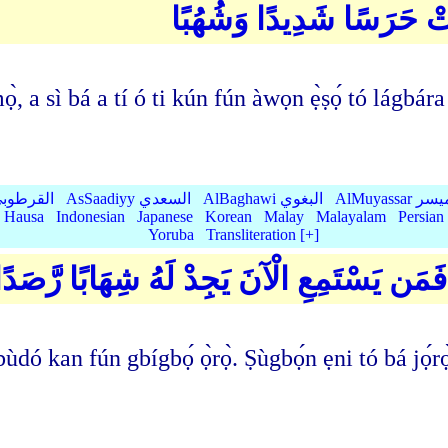
ِئَتْ حَرَسًا شَدِيدًا وَشُهُبًا
̀, a sì bá a tí ó ti kún fún àwọn ẹ̀ṣọ́ tó lágbár
AlMu الميسر
AlBaghawi البغوي
AsSaadiyy السعدي
AlQurtubi القرطو
Hausa
Indonesian
Japanese
Korean
Malay
Malayalam
Persian
Yoruba
Transliteration [+]
ِ ۖ فَمَن يَسْتَمِعِ الْآنَ يَجِدْ لَهُ شِهَابًا رَّصَدًا
ùdó kan fún gbígbọ́ ọ̀rọ̀. Ṣùgbọ́n ẹni tó bá jọ́rọ̀ g