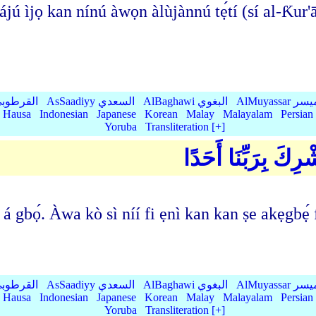
ájú ìjọ kan nínú àwọn àlùjànnú tẹ́tí (sí al-Ƙu
AlMu الميسر
AlBaghawi البغوي
AsSaadiyy السعدي
AlQurtubi القرطو
Hausa
Indonesian
Japanese
Korean
Malay
Malayalam
Persian
Yoruba
Transliteration [+]
رِكَ بِرَبِّنَا أَحَدًا
 gbà á gbọ́. Àwa kò sì níí fi ẹnì kan kan ṣe akẹg
AlMu الميسر
AlBaghawi البغوي
AsSaadiyy السعدي
AlQurtubi القرطو
Hausa
Indonesian
Japanese
Korean
Malay
Malayalam
Persian
Yoruba
Transliteration [+]