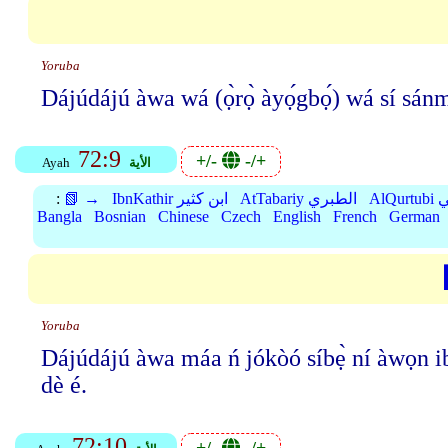
Yoruba
Dájúdájú àwa wá (ọ̀rọ̀ àyọ́gbọ́) wá sí sánmọ
72:9
+/-
-/+
الأية
Ayah
بي
AtTabariy الطبري
IbnKathir ابن كثير
📗 →
:
Bangla
Bosnian
Chinese
Czech
English
French
German
Yoruba
Dájúdájú àwa máa ń jókòó síbẹ̀ ní àwọn ib
dè é.
72:10