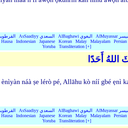
AlMu الميسر
AlBaghawi البغوي
AsSaadiyy السعدي
AlQurtubi القرطو
Hausa
Indonesian
Japanese
Korean
Malay
Malayalam
Persian
Yoruba
Transliteration [+]
َثَ اللهُ أَحَدًا
n ènìyàn náà ṣe lérò pé, Allāhu kò níí gbé ẹnì
AlMu الميسر
AlBaghawi البغوي
AsSaadiyy السعدي
AlQurtubi القرطو
Hausa
Indonesian
Japanese
Korean
Malay
Malayalam
Persian
Yoruba
Transliteration [+]