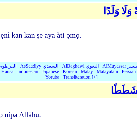
ً وَلَا وَلَدًا
 fi ẹnì kan kan ṣe aya àti ọmọ.
AlMu الميسر
AlBaghawi البغوي
AsSaadiyy السعدي
AlQurtubi القرطو
Hausa
Indonesian
Japanese
Korean
Malay
Malayalam
Persian
Yoruba
Transliteration [+]
ِ شَطَطًا
sọ nípa Allāhu.