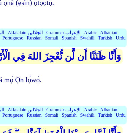
nà (ẹ̀sìn) ọ̀tọ̀ọ̀tọ̀.
Albanian
Arabic
Grammar الإعراب
AlJalalain الجلالين
yassar
Portuguese
Russian
Somali
Spanish
Swahili
Turkish
Urdu
وَأَنَّا ظَنَنَّا أَن لَّن نُّعْجِزَ اللهَ فِي الْأ
 sá mọ́ Ọn lọ́wọ́.
Albanian
Arabic
Grammar الإعراب
AlJalalain الجلالين
yassar
Portuguese
Russian
Somali
Spanish
Swahili
Turkish
Urdu