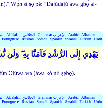
r'ān)." Wọ́n sì sọ pé: "Dájúdájú àwa gbọ́ al-
Albanian
Arabic
Grammar الإعراب
AlJalalain الجلالين
yassar
Portuguese
Russian
Somali
Spanish
Swahili
Turkish
Urdu
يَهْدِي إِلَى الرُّشْدِ فَآمَنَّا بِهِ ۖ وَلَن نُّشْ
bẹ́ fún Olúwa wa (àwa kò níí ṣẹbọ).
Albanian
Arabic
Grammar الإعراب
AlJalalain الجلالين
yassar
Portuguese
Russian
Somali
Spanish
Swahili
Turkish
Urdu