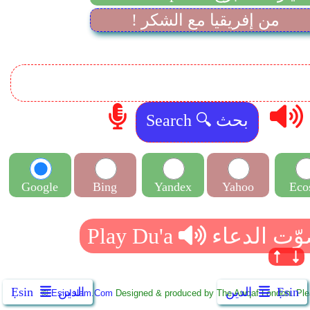
! من إفريقيا مع الشكر
Google
Bing
Yandex
Yahoo
Eco
Ẹsin
الدين
الدين
Ẹsin
©
EsinIslam.Com
Designed & produced by The Awqaf London. Plea