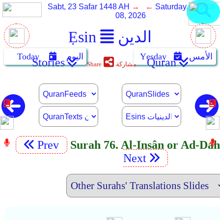
Sabt, 23 Safar 1448 AH
→ ←
Saturday, August
08, 2026
الدين
Ẹsin
الأمس
Yẹsday
اليوم
Today
Stories
Quran
مشاركة
Share
Prev
Surah 76. Al-Insân or Ad-Dah
Next