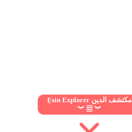
Ẹsin Explorer مكتشف الدين
︾
︾