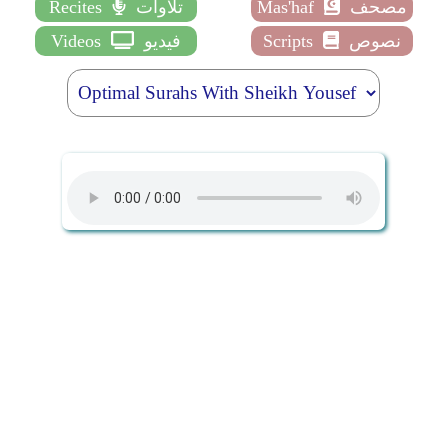
مصحف
Mas'haf
تلاوات
Recites
نصوص
Scripts
فيديو
Videos