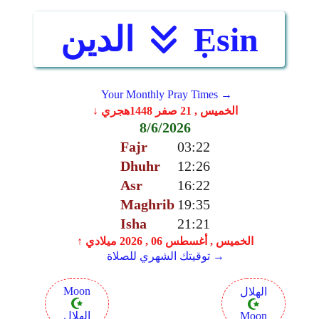
Ẹsin
الدين