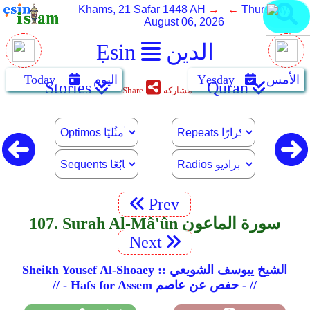
Khams, 21 Safar 1448 AH
→ ←
Thursday,
August 06, 2026
الدين
Ẹsin
الأمس
Yẹsday
اليوم
Today
Stories
Quran
مشاركة
Share
Prev
107. Surah Al-Mâ'ûn سورة الماعون
Next
Sheikh Yousef Al-Shoaey :: الشيخ ييوسف الشويعي
// - Hafs for Assem حفص عن عاصم - //