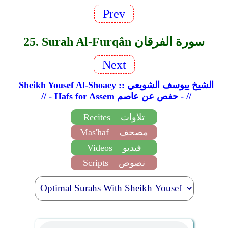
Prev
25. Surah Al-Furqân سورة الفرقان
Next
Sheikh Yousef Al-Shoaey :: الشيخ ييوسف الشويعي
// - Hafs for Assem حفص عن عاصم - //
تلاوات
Recites
مصحف
Mas'haf
فيديو
Videos
نصوص
Scripts