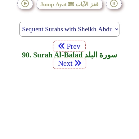
قفز الآيات
Jump Ayat
Prev
90. Surah Al-Balad سورة البلد
Next