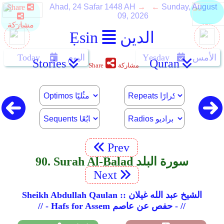
Ahad, 24 Safar 1448 AH
→ ←
Sunday, August
09, 2026
الدين
Ẹsin
الأمس
Yẹsday
اليوم
Today
Stories
Quran
مشاركة
Share
Prev
90. Surah Al-Balad سورة البلد
Next
Sheikh Abdullah Qaulan :: الشيخ عبد الله غيلان
// - Hafs for Assem حفص عن عاصم - //