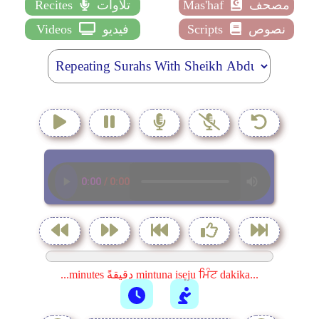
مصحف
Mas'haf
تلاوات
Recites
نصوص
Scripts
فيديو
Videos
...minutes دقيقةً mintuna isẹju ਮਿੰਟ dakika...