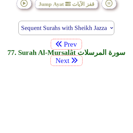
قفز الآيات
Jump Ayat
Prev
77. Surah Al-Mursalât سورة المرسلات
Next