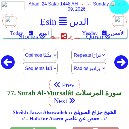
Ahad, 24 Safar 1448 AH
→ ←
Sunday, August
09, 2026
الدين
Ẹsin
الأمس
Yẹsday
اليوم
Today
Stories
Quran
مشاركة
Share
Prev
77. Surah Al-Mursalât سورة المرسلات
Next
Sheikh Jazza Alsuwaileh :: الشيخ جزاع الصويلح
// - Hafs for Assem حفص عن عاصم - //