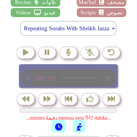
مصحف
Mas'haf
تلاوات
Recites
نصوص
Scripts
فيديو
Videos
...minutes دقيقةً mintuna isẹju ਮਿੰਟ dakika...