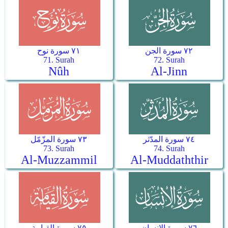
٧٢ سورة الجن
٧١ سورة نوح
71. Surah
72. Surah
Nûh
Al-Jinn
٧٤ سورة المدّثر
٧٣ سورة المزّمّل
73. Surah
74. Surah
Al-Muzzammil
Al-Muddaththir
٧٦ سورة الإنسان
٧٥ سورة القيامة