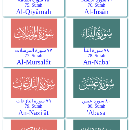
75. Surah
76. Surah
Al-Qiyâmah
Al-Insân
٧٨ سورة النبأ
٧٧ سورة المرسلات
77. Surah
78. Surah
Al-Mursalât
An-Naba'
٨٠ سورة عبس
٧٩ سورة النازعات
79. Surah
80. Surah
An-Nazi'ât
'Abasa