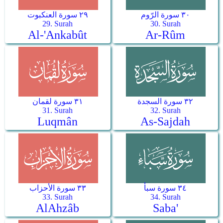
٣٠ سورة الرّوم
٢٩ سورة العنكبوت
29. Surah
30. Surah
Al-'Ankabût
Ar-­Rûm
٣٢ سورة السجدة
٣١ سورة لقمان
31. Surah
32. Surah
Luqmân
As-­Sajdah
٣٤ سورة سبأ
٣٣ سورة الأحزاب
33. Surah
34. Surah
Al­Ahzâb
Saba'