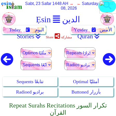
Sabt, 23 Safar 1448 AH
→ ←
Saturday, August
08, 2026
الدين
Ẹsin
الأمس
Yẹsday
اليوم
Today
Stories
Quran
مشاركة
Share
Optimal أمثليّا
Sequents تتابعًا
Buttoned بأزرار
Radioed براديو
Repeat Surahs Recitations تكرار السور
القرآن