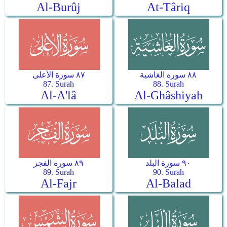
Al-Burûj
At-Târiq
٨٨ سورة الغاشية
٨٧ سورة الأعلى
87. Surah
88. Surah
Al-A'lâ
Al-Ghâshiyah
٩٠ سورة البلد
٨٩ سورة الفجر
89. Surah
90. Surah
Al-Fajr
Al-Balad