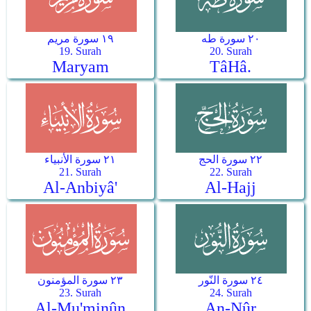
٢٠ سورة طه
١٩ سورة مريم
19. Surah
20. Surah
Maryam
Tâ­Hâ.
٢٢ سورة الحج
٢١ سورة الأنبياء
21. Surah
22. Surah
Al-Anbiyâ'
Al-Hajj
٢٤ سورة النّور
٢٣ سورة المؤمنون
23. Surah
24. Surah
Al-Mu'minûn
An-Nûr