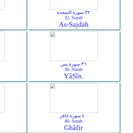
٣٢ سورة السجدة
32. Surah
As-­Sajdah
٣٦ سورة يس
36. Surah
Yâ­Sîn.
٤٠ سورة غافر
40. Surah
Ghâfir