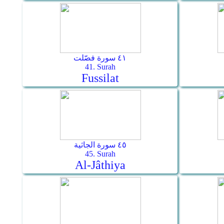
٤١ سورة فصّلت
41. Surah
Fussilat
٤٥ سورة الجاثية
45. Surah
Al-Jâthiya