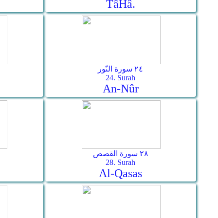
Tâ­Hâ.
٢٤ سورة النّور
24. Surah
An-Nûr
٢٨ سورة القصص
28. Surah
Al-Qasas