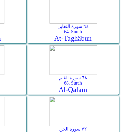
٦٤ سورة التغابن
64. Surah
n
At-Taghâbun
٦٨ سورة القلم
68. Surah
Al-Qalam
٧٢ سورة الجن