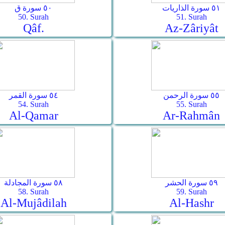
٥١ سورة الذاريات
٥٠ سورة ق
50. Surah
51. Surah
Qâf.
Az-Zâriyât
٥٥ سورة الرحمن
٥٤ سورة القمر
54. Surah
55. Surah
Al-Qamar
Ar-Rahmân
٥٩ سورة الحشر
٥٨ سورة المجادلة
58. Surah
59. Surah
Al-Mujâdilah
Al-Hashr