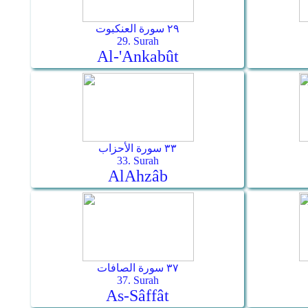
٢٩ سورة العنكبوت
29. Surah
Al-'Ankabût
٣٣ سورة الأحزاب
33. Surah
Al­Ahzâb
٣٧ سورة الصافات
37. Surah
As-Sâffât