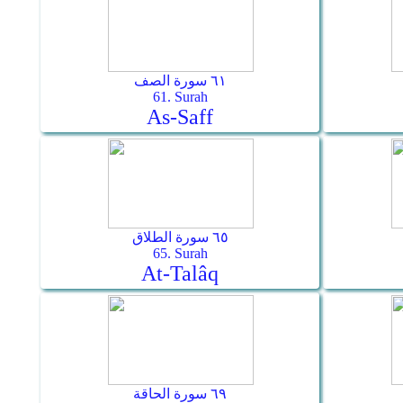
٦١ سورة الصف
61. Surah
As-Saff
٦٥ سورة الطلاق
65. Surah
At-Talâq
٦٩ سورة الحاقة