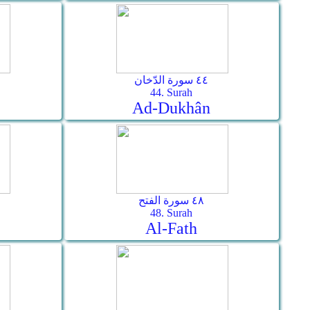
٤٤ سورة الدّخان
44. Surah
Ad-Dukhân
٤٨ سورة الفتح
48. Surah
Al-Fath