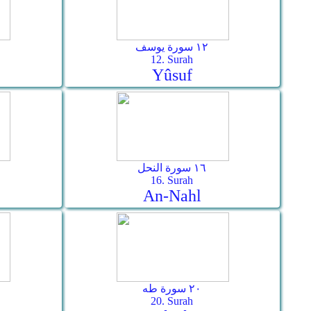
١٢ سورة يوسف
12. Surah
Yûsuf
١٦ سورة النحل
16. Surah
An-Nahl
٢٠ سورة طه
20. Surah