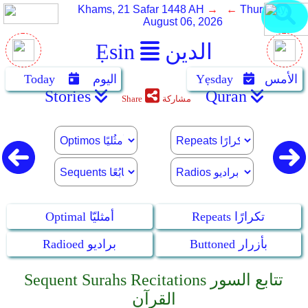
Khams, 21 Safar 1448 AH
→ ←
Thursday,
August 06, 2026
الدين
Ẹsin
الأمس
Yẹsday
اليوم
Today
Stories
Quran
مشاركة
Share
Repeats تكرارًا
Optimal أمثليّا
Buttoned بأزرار
Radioed براديو
Sequent Surahs Recitations تتابع السور
القرآن