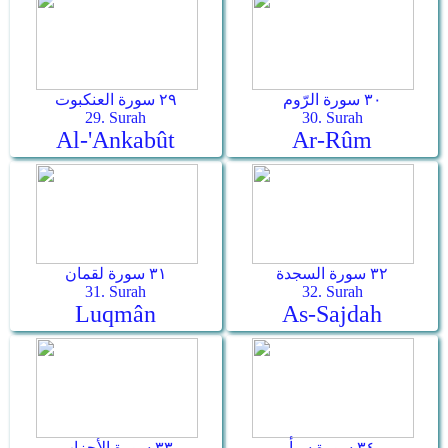
٣٠ سورة الرّوم
٢٩ سورة العنكبوت
29. Surah
30. Surah
Al-'Ankabût
Ar-­Rûm
٣٢ سورة السجدة
٣١ سورة لقمان
31. Surah
32. Surah
Luqmân
As-­Sajdah
٣٤ سورة سبأ
٣٣ سورة الأحزاب