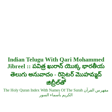
Indian Telugu With Qari Mohammed
Jibreel :: పవిత్ర ఖురాన్ యొక్క భారతీయ
తెలుగు అనువాదం - రిసైటర్ మొహమ్మద్
జిబ్రీల్‌తో
The Holy Quran Index With Names Of The Surah مفهرس الفرآن
الكريم بأسماء السور