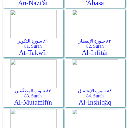
An-Nazi'ât
'Abasa
٨٢ سورة الإنفطار
٨١ سورة التكوير
81. Surah
82. Surah
At-Takwîr
Al-Infitâr
٨٤ سورة الإنشقاق
٨٣ سورة المطفّفين
83. Surah
84. Surah
Al-Mutaffifîn
Al-Inshiqâq