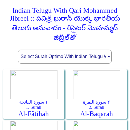
Indian Telugu With Qari Mohammed
Jibreel :: పవిత్ర ఖురాన్ యొక్క భారతీయ
తెలుగు అనువాదం - రిసైటర్ మొహమ్మద్
జిబ్రీల్‌తో
٢ سورة البقرة
١ سورة الفاتحة
1. Surah
2. Surah
Al-Fâtihah
Al-Baqarah