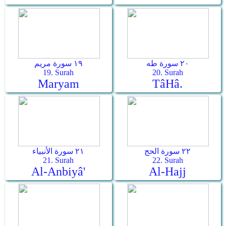
٢٠ سورة طه
١٩ سورة مريم
19. Surah
20. Surah
Maryam
Tâ­Hâ.
٢٢ سورة الحج
٢١ سورة الأنبياء
21. Surah
22. Surah
Al-Anbiyâ'
Al-Hajj