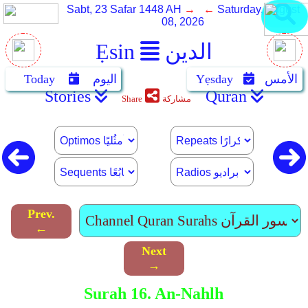
Sabt, 23 Safar 1448 AH
→ ←
Saturday, August
08, 2026
الدين
Ẹsin
الأمس
Yẹsday
اليوم
Today
Stories
Quran
مشاركة
Share
Prev.
←
Next
→
Surah 16. An-Nahlh