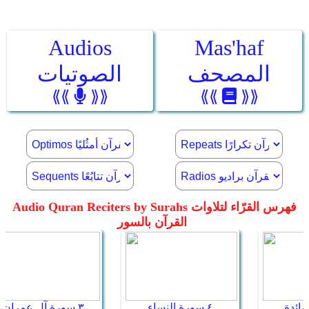
Audios
Mas'haf
المصحف
الصوتيات
⟪⟪
⟫⟫
⟪⟪
⟫⟫