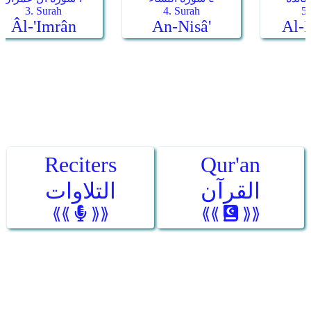
Reciters
Qur'an
القرآن
التلاوات
⟪⟪
⟫⟫
⟪⟪
⟫⟫