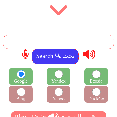
Google
Yandex
Ecosia
Bing
Yahoo
DuckGo