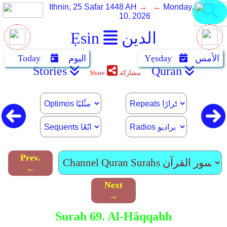
Ithnin, 25 Safar 1448 AH
→ ←
Monday, August
10, 2026
الدين
Ẹsin
الأمس
Yẹsday
اليوم
Today
Stories
Quran
مشاركة
Share
Prev.
←
Next
→
Surah 69. Al-Hâqqahh