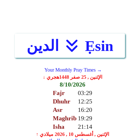
Ẹsin
الدين