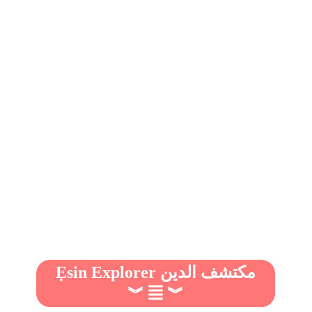
Ẹsin Explorer مكتشف الدين
︾
︾