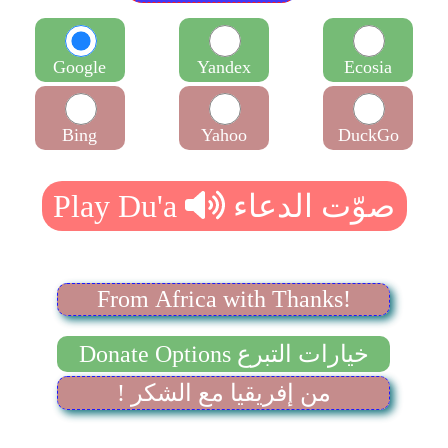
Google
Yandex
Ecosia
Bing
Yahoo
DuckGo
From Africa with Thanks!
Donate Options خيارات التبرع
! من إفريقيا مع الشكر