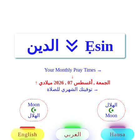
Ẹsin
الدين