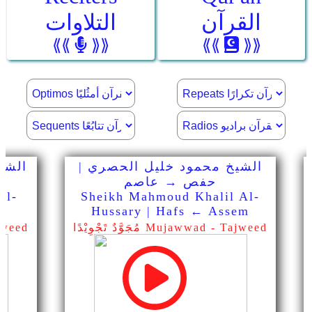
القرآن
التلاوات
⟪⟪
⟫⟫
⟪⟪
⟫⟫