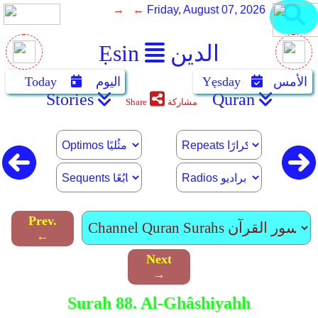
→ ←
Friday, August 07, 2026
الدين
Ẹsin
الأمس
Yẹsday
اليوم
Today
Stories
Quran
مشاركة
Share
Prev.
←
Next
→
Surah 88. Al-Ghâshiyahh