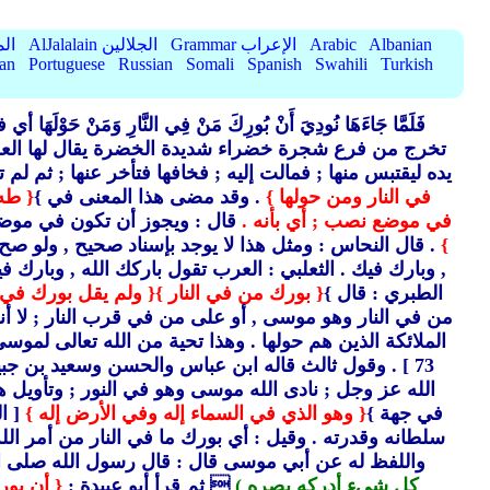
Albanian
Arabic
Grammar الإعراب
AlJalalain الجلالين
yassar
ian
Portuguese
Russian
Somali
Spanish
Swahili
Turkish
فَلَمَّا جَاءَهَا نُودِيَ أَنْ بُورِكَ مَنْ فِي النَّارِ وَمَنْ
تخرج من فرع شجرة خضراء شديدة الخضرة يقال لها العل
يده ليقتبس منها ; فمالت إليه ; فخافها فتأخر عنها ; ثم ل
في النار ومن حولها }
. وقد مضى هذا المعنى في }
{ طه
في موضع نصب ; أي بأنه .
قال : ويجوز أن تكون في موضع
}
. قال النحاس : ومثل هذا لا يوجد بإسناد صحيح ,
ولو صح 
,
وبارك فيك .
الثعلبي : العرب تقول باركك الله ,
وبارك في
الطبري : قال }
{ بورك من في النار }
{ ولم يقل بورك في 
من في النار وهو موسى ,
أو على من في قرب النار ; لا أ
الملائكة الذين هم حولها .
وهذا تحية من الله تعالى لموسى
73 ] .
وقول ثالث قاله ابن عباس والحسن وسعيد بن جبير
الله عز وجل ; نادى الله موسى وهو في النور ; وتأويل هذ
في جهة }
{ وهو الذي في السماء إله وفي الأرض إله }
[ الزخرف 
سلطانه وقدرته .
وقيل : أي بورك ما في النار من أمر ا
واللفظ له عن أبي موسى قال : قال رسول الله صلى ا
كل شيء أدركه بصره )
 ثم قرأ أبو عبيدة :
{ أن بور