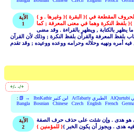
Bangla
Bosnian
Chinese
Czech
English
French
Germ
لحروف المقطعة في }
{ البقرة }
{ وغيرها . و }
الأية
}
{ بلفظ النكرة وهما في معنى المعرفة ; كما
1
ا يظهر بالكتابة ,
ويظهر بالقراءة .
وقد مضى
أخرج الكتاب بلفظ المعرفة والقرآن بلفظ النكرة ; وذلك لأن القرآن
+/-
-/+
بي
AtTabariy الطبري
IbnKathir ابن كثير
📗 →
:
Bangla
Bosnian
Chinese
Czech
English
French
Germ
 هو هدى .
وإن شئت على حذف حرف الصفة
الأية
فيه هدى .
ويجوز أن يكون الخبر }
{ للمؤمنين }
2