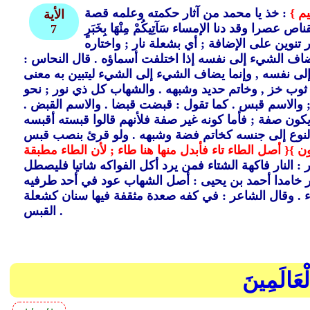
م }
: خذ يا محمد من آثار حكمته وعلمه قصة
الأية
را وقد دنا الإمساء سَآتِيكُمْ مِنْهَا بِخَبَرٍ
7
ر تنوين على الإضافة ; أي بشعلة نار ; واختاره
ضاف الشيء إلى نفسه إذا اختلفت أسماؤه .
قال النحاس :
لى نفسه ,
وإنما يضاف الشيء إلى الشيء ليتبين به معنى
 ثوب خز ,
وخاتم حديد وشبهه .
والشهاب كل ذي نور ; نحو
 والاسم قبس .
كما تقول : قبضت قبضا .
والاسم القبض .
كون صفة ; فأما كونه غير صفة فلأنهم قالوا قبسته أقبسه
نوع إلى جنسه كخاتم فضة وشبهه .
ولو قرئ بنصب قبس
ن }
{ أصل الطاء تاء فأبدل منها هنا طاء ; لأن الطاء مطبقة
: النار فاكهة الشتاء فمن يرد أكل الفواكه شاتيا فليصطل
صار خامدا أحمد بن يحيى : أصل الشهاب عود في أحد طرفيه
 .
وقال الشاعر : في كفه صعدة مثقفة فيها سنان كشعلة
القبس .
ْعَالَمِينَ