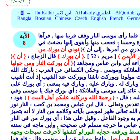
+/-
-/+
بي
AtTabariy الطبري
IbnKathir ابن كثير
📗 →
:
Bangla
Bosnian
Chinese
Czech
English
French
Germ
فلما رأى موسى النار وقف قريبا منها ,
فرآها
الأية
رة وحسنا ; فعجب منها وأهوى إليها بضغث في
8
 يدري من أمرها ,
إلى أن }
{ نودي أن بورك من
 الأيمن }
[ مريم : 52 ] .
{ أن بورك }
قال الزجاج :
{ أن }
{
ءة أبي وابن عباس ومجاهد }
{ أن بوركت النار ومن حولها
الملائكة وموسى .
وحكى الكسائي عن العرب : باركك الله
 مولودا وبوركت ناشئا وبوركت عند الشيب إذ أنت أشيب
وبارك له ,
وبارك عليه , وبارك فيه بمعنى ; أي بورك على
يك عائد إلى موسى والملائكة ; أي بورك فيك يا موسى وفي
يه ; قال :
{ رحمة الله وبركاته عليكم أهل البيت }
[ هود :
تقدس وتعالى .
قال ابن عباس ومحمد بن كعب : النار نور
له تعالى ظهر لموسى بآياته وكلامه من النار لا أنه يتحيز
به وجود الفاعل .
وقيل على هذا : أي بورك من في النار
ابن عباس ما خرجه مسلم في صحيحه ,
وابن ماجه في سننه
ض القسط ويرفعه حجابه النور لو كشفها لأحرقت سبحات وجهه
البيهقي أيضا .
ولفظ مسلم عن أبي موسى قال : قام فينا