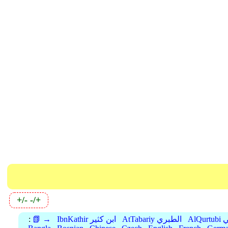
+/-
-/+
بي
AtTabariy الطبري
IbnKathir ابن كثير
📗 →
: