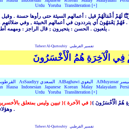
an
Hausa
Indonesian
Japanese
Korean
Malay
Malayalam
Pers
Urdu
Yoruba
Transliteration [+]
يَّنَّا لَهُمْ أَعْمَالَهُمْ قيل : أعمالهم السيئة حتى رأوها حسنة .
وقيل : 
.
فَهُمْ يَعْمَهُونَ أي يترددون في أعمالهم الخبيثة ,
وفي ضلالتهم .
الحسن : يتحيرون ; قال الراجز : ومهمه أطرافه في مهمه و أعمى الهدى بالحائرين العمه .
يلعبون .
تفسير القرطبي
Tafseer Al-Qurtoubiy
مْ فِي الْآخِرَةِ هُمُ الْأَخْسَرُونَ
AlMu الميسر
AlBaghawi البغوي
AsSaadiyy السعدي
AlQurtubi القرطو
an
Hausa
Indonesian
Japanese
Korean
Malay
Malayalam
Pers
Urdu
Yoruba
Transliteration [+]
ِ هُمُ الْأَخْسَرُونَ }
{ في الآخرة }
{ تبيين وليس بمتعلق بالأخسرين
وهؤلاء خسروا الآخرة بكفرهم فهم أخسر كل خاسر .
تفسير القرطبي
Tafseer Al-Qurtoubiy