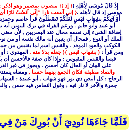
إِذْ قَالَ مُوسَى لِأَهْلِهِ }
{ إذ }
{ منصوب بمضمر وهو اذكر ; ك
موسى إذ قال لأهله .
{ إني آنست نارا "إِنِّي آنَسْتُ نَارًا 
أَوْ آتِيكُمْ بِشِهَابٍ قَبَسٍ لَعَلَّكُمْ تَصْطَلُونَ قرأ عاصم و
أبو عبيد وأبو حاتم .
وزعم الفراء في ترك التنوين أنه بم
إضافة الشيء إلى نفسه محال عند البصريين ,
لأن معنى 
الملك أو النوع ,
فمحال أن يتبين أنه مالك نفسه أو من نوعه
الكوكب والعود الموقد .
والقبس اسم لما يقتبس من جمر 
ومن قرأ :
{ بشهاب قبس }
{ جعله بدلا منه .
المهدوي : أو 
قبسا والقبس المقبوس ; وإذا كان صفة فالأحسن أن يكو
على البيان أو الحال كان أحسن .
ويجوز في غير القرآ
والصاد مطبقة فكان الجمع بينهما حسنا ,
ومعناه يستدف
الزجاج : كل أبيض ذي نور فهو شهاب .
أبو عبيدة : الشهاب 
جمرة والآخر لا نار فيه ; وقول النحاس فيه حسن ,
والش
فَلَمَّا جَاءَهَا نُودِيَ أَنْ بُورِكَ مَنْ فِي ا