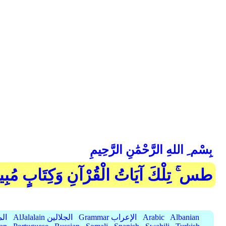
بِسْم ِ اللهِ الرَّحْمَٰنِ الرَّحِيمِ
طس ۚ تِلْكَ آيَاتُ الْقُرْآنِ وَكِتَابٍ مُبِي
Albanian
Arabic
Grammar الإعراب
AlJalalain الجلالين
yassar