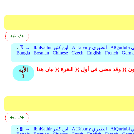
+/-
-/+
بي
AtTabariy الطبري
IbnKathir ابن كثير
📗 →
:
Bangla
Bosnian
Chinese
Czech
English
French
Germ
ون }
{ وقد مضى في أول }
{ البقرة }
الأية
3
+/-
-/+
بي
AtTabariy الطبري
IbnKathir ابن كثير
📗 →
: