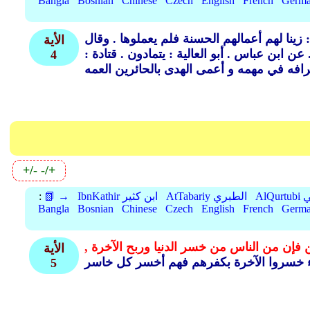
Bangla
Bosnian
Chinese
Czech
English
French
Germ
زينا لهم أعمالهم الحسنة فلم يعملوها .
وقال
الأية
عن ابن عباس .
أبو العالية : يتمادون .
قتادة :
4
+/-
-/+
بي
AtTabariy الطبري
IbnKathir ابن كثير
📗 →
:
Bangla
Bosnian
Chinese
Czech
English
French
Germ
 فإن من الناس من خسر الدنيا وربح الآخرة ,
الأية
5