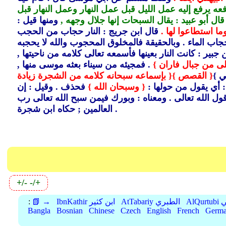
فعه يرفع إليه عمل الليل قبل عمل النهار وعمل النهار قبل
ال أبو عبيد : يقال السبحات إنها جلال وجهه ,
ومنها قيل :
ما استطاعوا لها .
قال ابن جريج : النار حجاب من الحجب
اب الماء .
وبالحقيقة فالمخلوق المحجوب والله لا يحجبه
بير : كانت النار بعينها فأسمعه تعالى كلامه من ناحيتها ,
ى من جبال فاران }
. فمجيئه من سيناء بعثه موسى منها ,
 }
{ القصص }
{ بإسماعه سبحانه كلامه من الشجرة زيادة
: أي يقول من حولها :
{ وسبحان الله }
فحذف .
وقيل : إن
ل الله تعالى .
ومعناه : وبورك فيمن سبح الله تعالى رب
العالمين ; حكاه ابن شجرة .
+/-
-/+
بي
AtTabariy الطبري
IbnKathir ابن كثير
📗 →
:
Bangla
Bosnian
Chinese
Czech
English
French
Germ