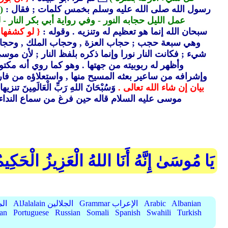
رسول الله صلى الله عليه وسلم بخمس كلمات ; فقال :
(
عمل الليل حجابه النور - وفي رواية أبي بكر النار 
سبحان الله إنما هو تعظيم له وتنزيه .
وقوله :
{ لو كشفها 
وهي سبعة حجب ; حجاب العزة ,
وحجاب الملك ,
وحجا
شيء ; فكانت النار نورا وإنما ذكره بلفظ النار ; لأن موس
وأظهر له ربوبيته من جهتها .
وهو كما روي أنه مكتو
وإشرافه من ساعير بعثه المسيح منها ,
واستعلاؤه من فار
بيان إن شاء الله تعالى .
وَسُبْحَانَ اللهِ رَبِّ الْعَالَمِينَ ت
موسى عليه السلام قاله حين فرغ من سماع النداء ; ا
يَا مُوسَىٰ إِنَّهُ أَنَا اللهُ الْعَزِيزُ الْحَكِيم
Albanian
Arabic
Grammar الإعراب
AlJalalain الجلالين
yassar
ian
Portuguese
Russian
Somali
Spanish
Swahili
Turkish