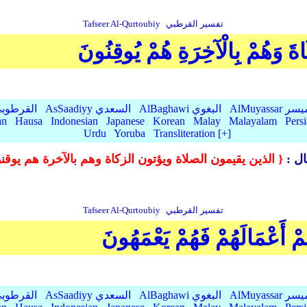
تفسير القرطبي
Tafseer Al-Qurtoubiy
اةَ وَهُمْ بِالْآخِرَةِ هُمْ يُوقِنُونَ
AlMu الميسر
AlBaghawi البغوي
AsSaadiyy السعدي
AlQurtubi القرطو
an
Hausa
Indonesian
Japanese
Korean
Malay
Malayalam
Pers
Urdu
Yoruba
Transliteration [+]
ل :
{ الذين يقيمون الصلاة ويؤتون الزكاة وهم بالآخرة هم يوقن
تفسير القرطبي
Tafseer Al-Qurtoubiy
لَهُمْ أَعْمَالَهُمْ فَهُمْ يَعْمَهُونَ
AlMu الميسر
AlBaghawi البغوي
AsSaadiyy السعدي
AlQurtubi القرطو