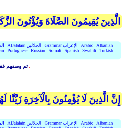
الَّذِينَ يُقِيمُونَ الصَّلَاةَ وَيُؤْتُونَ الزَّكَ
Albanian
Arabic
Grammar الإعراب
AlJalalain الجلالين
yassar
ian
Portuguese
Russian
Somali
Spanish
Swahili
Turkish
{ بيان هذا .
ثم وصفهم فقا
إِنَّ الَّذِينَ لَا يُؤْمِنُونَ بِالْآخِرَةِ زَيَّنَّا 
Albanian
Arabic
Grammar الإعراب
AlJalalain الجلالين
yassar