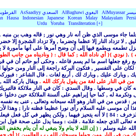
AlMu الميسر
AlBaghawi البغوي
AsSaadiyy السعدي
AlQurtubi القرطو
an
Hausa
Indonesian
Japanese
Korean
Malay
Malayalam
Pers
Urdu
Yoruba
Transliteration [+]
 حَوْلَهَا أي فلما جاء موسى الذي ظن أنه نار وهي نور ; قاله وهب بن منبه .
يق ,
لا تزداد النار إلا عظما وتضرما ,
ولا تزداد الشجرة إلا خض
م تزل تطمعه ويطمع فيها إلى أن وضح أمرها على أنها مأمورة لا
 }
.
{ نودي }
{ أي ناداه الله ; كما قال :
{ وناديناه من جانب الطور
 رفع جعلها اسم ما لم يسم فاعله .
وحكى أبو حاتم أن في قرا
لكان على التفسير ,
فتكون البركة راجعة إلى النار ومن حولها 
ك , وبارك عليك ,
وبارك لك ,
أربع لغات .
قال الشاعر : فبوركت
من في النار على لغة من يقول باركك الله .
ويقال باركه الله ,
نه كان في وسطها .
وقال السدي : كان في النار ملائكة فالتبر
 وتكرمة له ,
كما حيا إبراهيم على ألسنة الملائكة حين دخلوا عل
 : قدس من في النار وهو الله سبحانه وتعالى ,
عنى به نفسه 
ا أن موسى عليه السلام رأى نورا عظيما فظنه نارا ; وهذا لأن ال
: 84 ] لا أنه يتحيز فيهما ,
ولكن يظهر في كل فعل فيعلم 
لله تعالى الذي جعله علامة . قلت : ومما يدل على صحة قول 
لله عليه وسلم :
( إن الله لا ينام ولا ينبغي له أن ينام يخف
ك من في النار ومن حولها وسبحان الله رب العالمين }
{ أخرجه 