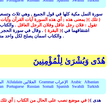
ian
Portuguese
Russian
Somali
Spanish
Swahili
Turkish
سورة النمل مكية كلها في قول الجميع ,
وهي ثلاث وتسعون
{ تلك }
{ بمعنى هذه ; أي هذه السورة آيات القرآن وآيات 
تقول : فلان رجل عاقل وفلان الرجل العاقل .
والكتاب 
اشتقاقهما في }
{ البقرة }
. وقال في سورة الحجر 
ووصفه بالمبين لأنه بين فيه أمره ونهيه وحلاله وحرامه ووعده ووعيده ; وقد تقدم .
والكتاب اسمان يصلح لكل واحد من
هُدًى وَبُشْرَىٰ لِلْمُؤْمِنِينَ
Albanian
Arabic
Grammar الإعراب
AlJalalain الجلالين
yassar
ian
Portuguese
Russian
Somali
Spanish
Swahili
Turkish
هدى }
{ في موضع نصب على الحال من الكتاب ; أي تلك آ