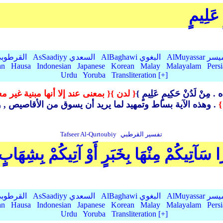
 عَلِيمٍ
AlMu الميسر
AlBaghawi البغوي
AsSaadiyy السعدي
AlQurtubi القرطو
an
Hausa
Indonesian
Japanese
Korean
Malay
Malayalam
Pers
Urdu
Yoruba
Transliteration [+]
ه .
مِنْ لَدُنْ حَكِيمٍ عَلِيمٍ }
{ لدن }
{ بمعنى عند إلا أنها مبنية غير م
}
. وهذه الآية بساط وتمهيد لما يريد أن يسوق من الأقاصيص ,
و
تفسير القرطبي
Tafseer Al-Qurtoubiy
ًا سَآتِيكُمْ مِنْهَا بِخَبَرٍ أَوْ آتِيكُمْ بِشِهَاب
AlMu الميسر
AlBaghawi البغوي
AsSaadiyy السعدي
AlQurtubi القرطو
an
Hausa
Indonesian
Japanese
Korean
Malay
Malayalam
Pers
Urdu
Yoruba
Transliteration [+]