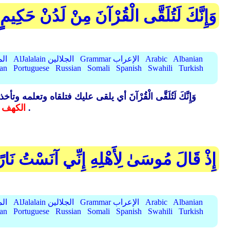
وَإِنَّكَ لَتُلَقَّى الْقُرْآنَ مِنْ لَدُنْ حَكِيمٍ
Albanian
Arabic
Grammar الإعراب
AlJalalain الجلالين
yassar
ian
Portuguese
Russian
Somali
Spanish
Swahili
Turkish
وَإِنَّكَ لَتُلَقَّى الْقُرْآنَ أي يلقى عليك فتلقاه وتعلمه وتأخذ
ودقائق علمه .
الكهف 
إِذْ قَالَ مُوسَىٰ لِأَهْلِهِ إِنِّي آنَسْتُ نَار
Albanian
Arabic
Grammar الإعراب
AlJalalain الجلالين
yassar
ian
Portuguese
Russian
Somali
Spanish
Swahili
Turkish