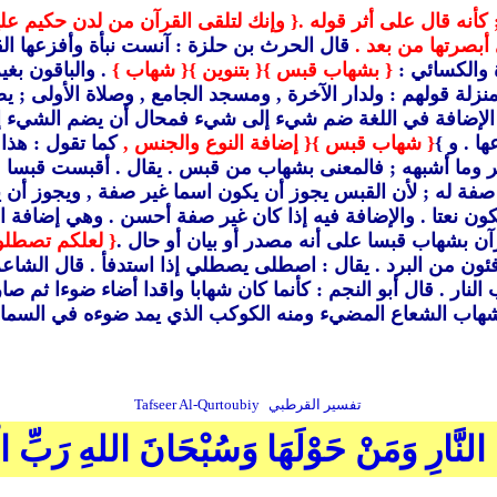
أنه قال على أثر قوله .
{ وإنك لتلقى القرآن من لدن حكيم علي
أي أبصرتها من بعد .
قال الحرث بن حلزة : آنست نبأة وأفزعها القناص عص
حمزة والكسائي :
{ بشهاب قبس }
{ بتنوين }
{ شهاب }
. والباقون بغي
نزلة قولهم : ولدار الآخرة ,
ومسجد الجامع ,
وصلاة الأولى ; ي
الإضافة في اللغة ضم شيء إلى شيء فمحال أن يضم الشيء إ
ا .
و }
{ شهاب قبس }
{ إضافة النوع والجنس ,
كما تقول : هذا
وما أشبهه ; فالمعنى بشهاب من قبس .
يقال .
أقبست قبسا ;
صفة له ; لأن القبس يجوز أن يكون اسما غير صفة ,
ويجوز أن ي
ن نعتا .
والإضافة فيه إذا كان غير صفة أحسن .
وهي إضافة ال
ن بشهاب قبسا على أنه مصدر أو بيان أو حال .
{ لعلكم تصطلو
ئون من البرد .
يقال : اصطلى يصطلي إذا استدفأ .
قال الشاعر 
النار .
قال أبو النجم : كأنما كان شهابا واقدا أضاء ضوءا ثم 
هاب الشعاع المضيء ومنه الكوكب الذي يمد ضوءه في السماء
تفسير القرطبي
Tafseer Al-Qurtoubiy
لنَّارِ وَمَنْ حَوْلَهَا وَسُبْحَانَ اللهِ رَبِّ ال