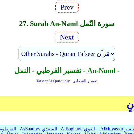
Prev
27. Surah An-Naml سورة النّمل
Next
تفسير القرطبي - النمل - An-Naml -
تفسير القرطبي
Tafseer Al-Qurtoubiy
نٍ
AlMu الميسر
AlBaghawi البغوي
AsSaadiyy السعدي
AlQurtubi القرطو