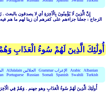
ian
Portuguese
Russian
Somali
Spanish
Swahili
Turkish
إِنَّ الَّذِينَ لَا يُؤْمِنُونَ بِالْآخِرَةِ أي لا يصدقون بالبعث .
زَ
الزجاج : جعلنا جزاءهم على كفرهم أن زينا لهم ما هم فيه 
أُولَٰئِكَ الَّذِينَ لَهُمْ سُوءُ الْعَذَابِ وَهُ
Albanian
Arabic
Grammar الإعراب
AlJalalain الجلالين
yassar
ian
Portuguese
Russian
Somali
Spanish
Swahili
Turkish
أُولَئِكَ الَّذِينَ لَهُمْ سُوءُ الْعَذَابِ وهو جهنم .
وَهُمْ فِي الْآخِرَة