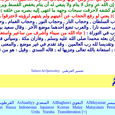
 إن الله عز وجل لا ينام ولا ينبغي له أن ينام يخفض القسط وير
- لو كشفه لأحرقت سبحات وجهه ما انتهى إليه بصره من خلقه ) ق
}
{ يعني لو رفع الحجاب عن أعينهم ولم يثبتهم لرؤيته لاحترقوا و
ب السلطان ,
وحجاب النار ,
وحجاب النور , وحجاب الغمام ,
وحج
ى حسبه نارا ,
والعرب تضع أحدهما موضع الآخر .
وقال سعيد بن ج
ب في التوراة :
{ جاء الله من سيناء وأشرف من ساعير واستعل
ان بعثه محمدا صلى الله عليه وسلم ,
وفاران مكة .
وسيأتي في
نزيها وتقديسا لله رب العالمين .
وقد تقدم في غير موضع ,
والمعنى 
ستعانة بالله تعالى وتنزيها له ; قاله السدي .
وقيل : هو من قو
تفسير القرطبي
Tafseer Al-Qurtoubiy
ُ
AlMu الميسر
AlBaghawi البغوي
AsSaadiyy السعدي
AlQurtubi القرطو
an
Hausa
Indonesian
Japanese
Korean
Malay
Malayalam
Pers
Urdu
Yoruba
Transliteration [+]