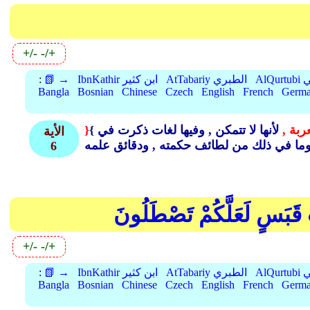
+/-
-/+
بي
AtTabariy الطبري
IbnKathir ابن كثير
📗 →
:
Bangla
Bosnian
Chinese
Czech
English
French
Germ
عربة ,
لأنها لا تتمكن , وفيها لغات ذكرت في }
{
الأية
ما في ذلك من لطائف حكمته ,
6
ٍ قَبَسٍ لَعَلَّكُمْ تَصْطَلُونَ
+/-
-/+
بي
AtTabariy الطبري
IbnKathir ابن كثير
📗 →
:
Bangla
Bosnian
Chinese
Czech
English
French
Germ