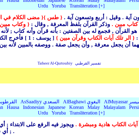
an
Hausa
Indonesian
Japanese
Korean
Malay
Malayalam
Pers
Urdu
Yoruba
Transliteration [+]
 آية .
وقيل : أربع وتسعون آية .
{ طس }
{ مضى الكلام في ا
كتاب مبين .
وذكر القرآن بلفظ المعرفة ,
وقال :
{ وكتاب مبين 
هو القرآن ,
فجمع له بين الصفتين : بأنه قرآن وأنه كتاب ; لأنه م
:
{ الر تلك آيات الكتاب وقرآن مبين }
[ يوسف : 1 ] ف
هما أن يجعل معرفة ,
وأن يجعل صفة .
تفسير القرطبي
Tafseer Al-Qurtoubiy
AlMu الميسر
AlBaghawi البغوي
AsSaadiyy السعدي
AlQurtubi القرطو
an
Hausa
Indonesian
Japanese
Korean
Malay
Malayalam
Pers
Urdu
Yoruba
Transliteration [+]
يات الكتاب هادية ومبشرة .
ويجوز فيه الرفع على الابتداء ; أي
.
; أي 