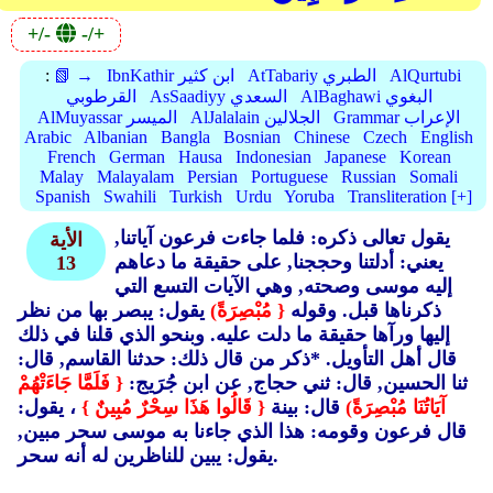
+/-
-/+
AlQurtubi
AtTabariy الطبري
IbnKathir ابن كثير
📗 →
:
AlBaghawi البغوي
AsSaadiyy السعدي
القرطوبي
Grammar الإعراب
AlJalalain الجلالين
AlMuyassar الميسر
Arabic
Albanian
Bangla
Bosnian
Chinese
Czech
English
French
German
Hausa
Indonesian
Japanese
Korean
Malay
Malayalam
Persian
Portuguese
Russian
Somali
Spanish
Swahili
Turkish
Urdu
Yoruba
Transliteration [+]
يقول تعالى ذكره: فلما جاءت فرعون آياتنا,
الأية
يعني: أدلتنا وحججنا, على حقيقة ما دعاهم
13
إليه موسى وصحته, وهي الآيات التسع التي
ذكرناها قبل. وقوله
{ مُبْصِرَةً)
يقول: يبصر بها من نظر
إليها ورآها حقيقة ما دلت عليه. وبنحو الذي قلنا في ذلك
قال أهل التأويل. *ذكر من قال ذلك: حدثنا القاسم, قال:
ثنا الحسين, قال: ثني حجاج, عن ابن جُرَيج:
{ فَلَمَّا جَاءَتْهُمْ
آيَاتُنَا مُبْصِرَةً)
قال: بينة
{ قَالُوا هَذَا سِحْرٌ مُبِينٌ }
، يقول:
قال فرعون وقومه: هذا الذي جاءنا به موسى سحر مبين,
يقول: يبين للناظرين له أنه سحر.