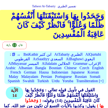
تفسير الطبري
Tafseer At-Tabariy
وَجَحَدُوا بِهَا وَاسْتَيْقَنَتْهَا أَنْفُسُهُمْ
ظُلْمًا وَعُلُوًّا ۚ فَانْظُرْ كَيْفَ كَانَ
عَاقِبَةُ الْمُفْسِدِينَ
+/-
-/+
AlQurtubi
AtTabariy الطبري
IbnKathir ابن كثير
📗 →
:
AlBaghawi البغوي
AsSaadiyy السعدي
القرطوبي
Grammar الإعراب
AlJalalain الجلالين
AlMuyassar الميسر
Arabic
Albanian
Bangla
Bosnian
Chinese
Czech
English
French
German
Hausa
Indonesian
Japanese
Korean
Malay
Malayalam
Persian
Portuguese
Russian
Somali
Spanish
Swahili
Turkish
Urdu
Yoruba
Transliteration [+]
القول في تأويل قوله تعالى : وَجَحَدُوا بِهَا
الأية
وَاسْتَيْقَنَتْهَا أَنْفُسُهُمْ ظُلْمًا وَعُلُوًّا فَانْظُرْ كَيْفَ
14
كَانَ عَاقِبَةُ الْمُفْسِدِينَ (14)
وقوله:
{ وَجَحَدُوا
بِهَا }
يقول: وكذبوا بالآيات التسع أن تكون من عند الله. كما