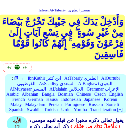
تفسير الطبري
Tafseer At-Tabariy
وَأَدْخِلْ يَدَكَ فِي جَيْبِكَ تَخْرُجْ بَيْضَاءَ
مِنْ غَيْرِ سُوءٍ ۖ فِي تِسْعِ آيَاتٍ إِلَىٰ
فِرْعَوْنَ وَقَوْمِهِ ۚ إِنَّهُمْ كَانُوا قَوْمًا
فَاسِقِينَ
+/-
-/+
AlQurtubi
AtTabariy الطبري
IbnKathir ابن كثير
📗 →
:
AlBaghawi البغوي
AsSaadiyy السعدي
القرطوبي
Grammar الإعراب
AlJalalain الجلالين
AlMuyassar الميسر
Arabic
Albanian
Bangla
Bosnian
Chinese
Czech
English
French
German
Hausa
Indonesian
Japanese
Korean
Malay
Malayalam
Persian
Portuguese
Russian
Somali
Spanish
Swahili
Turkish
Urdu
Yoruba
Transliteration [+]
يقول تعالى ذكره مخبرا عن قيله لنبيه موسى:
الأية
{ وَأَدْخِلْ يَدَكَ فِي جَيْبِكَ }
ذكر أنه تعالى ذكره
12