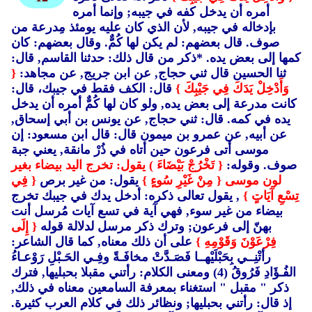
أمره أن يدخل كفه في جيبه; وإنما أمره
بإدخاله في جيبه, لأن الذي كان عليه يومئذ مِدرعة من
صوف. قال بعضهم: لم يكن لها كُمٌّ. وقال بعضهم: كان
كمها إلى بعض يده. *ذكر من قال ذلك: حدثنا القاسم, قال:
ثنا الحسين قال ثني حجاج, عن ابن جريج, عن مجاهد:
{
وَأَدْخِلْ يَدَكَ فِي جَيْبِكَ }
قال: الكف فقط في جيبك، قال:
كانت مدرعة إلى بعض يده, ولو كان لها كُمٌّ أمره أن يدخل
يده في كمه. قال: ثني حجاج, عن يونس بن أبي إسحاق,
عن أبيه, عن عمرو بن ميمون قال: قال ابن مسعود: إن
موسى أتى فرعون حين أتاه في ذُرْ مانقة, يعني جبة
صوف. وقوله:
{ تَخْرُجْ بَيْضَاءَ ) يقول: تخرج اليد بيضاء بغير
لون موسى
{ مِنْ غَيْرِ سُوءٍ }
يقول: من غير برص
{ فِي
تِسْعِ آيَاتٍ }
, يقول تعالى ذكره: أدخل يدك في جيبك تخرج
بيضاء من غير سوء, فهي آية في تسع آيات مُرسل أنت
بهنّ إلى فرعون; وترك ذكر مرسل لدلالة قوله
{ إِلَى
فِرْعَوْنَ وَقَوْمِهِ }
على أن ذلك معناه, كما قال الشاعر:
رأتْنِــي بِحَبْلَيْهــا فَصَـدَّتْ مخافَـةً وفِـي الحَـبْلِ رَوْعـاءُ
الفُـؤَادِ فَرُوقُ (4)
ومعنى الكلام: رأتني مقبلا بحبليها, فترك
ذكر "
مقبل "
استغناء بمعرفة السامعين معناه في ذلك,
إذ قال: رأتني بحبليها; ونظائر ذلك في كلام العرب كثيرة.