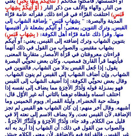
أو أحسستها, فامكثوا مكانكم
{ سَآتِيكُمْ مِنْهَا بِخَبَرٍ)
يعني
من النار, والهاء والألف من ذكر النار
{ أَوْ آتِيكُمْ بِشِهَابٍ
قَبَسٍ)
اختلفت القرّاء في قراءة ذلك, فقرأته عامة قرّاء
المدينة والبصرة:
" بِشِهَابٍ قَبَسٍ" بإضافة الشهاب إلى
القبس, وترك التنوين, بمعنى: أو آتيكم بشعلة نار أقتبسها
منها. وقرأ ذلك عامة قرّاء أهل الكوفة:
{ بِشِهَابٍ قَبَسٍ)
بتنوين الشهاب وترك إضافته إلى القبس, يعني: أو آتيكم
بشهاب مقتبس. والصواب من القول في ذلك أنهما
قراءتان معروفتان في قَرَأة الأمصار, متقاربتا المعنى,
فبأيتهما قرأ القارئ فمصيب. وكان بعض نحويِّي البصرة
يقول: إذا جُعل القبس بدلا من الشهاب, فالتنوين في
الشهاب, وإن أضاف الشهاب إلى القبس لم ينون الشهاب.
وقال بعض نحويِّي الكوفة: إذا أضيف الشهاب إلى القبس
فهو بمنـزلة قوله وَلَدَارُ الآخِرَةِ مما يضاف إلى نفسه إذا
اختلف اسماه ولفظاه توهما بالثاني أنه غير الأوّل قال:
ومثله حبة الخضراء, وليلة القمراء, ويوم الخميس وما
أشبهه. وقال آخر منهم: إن كان الشهاب هو القبس لم تجز
الإضافة, لأن القبس نعت, ولا يضاف الاسم إلى نعته إلا في
قليل من الكلام, وقد جاء: وَلَدَارُ الآخِرَةِ و وَلَلدَّارُ الآخِرَةُ .
والصواب من القول في ذلك: أن الشهاب إذا أريد به أنه
غير القبس, فالقراءة فيه بالإضافة, لأن معنى الكلام حينئذ,