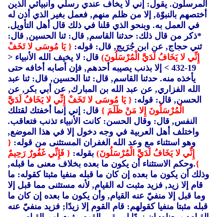
المرسلون. يقول: إني لا يخاف عندي رسلي وأنبيائي الذين
أختصهم بالنبوّة, إلا من ظلم منهم, فعمل بغير الذي أذن له
في العمل به. وبنحو الذي قلنا في ذلك قال أهل التأويل.
*ذكر من قال ذلك: حدثنا القاسم, قال: ثنا الحسين, قال:
ثني حجاج, عن ابن جُرَيج, قال: قوله:
{ يَا مُوسَى لا تَخَفْ
إِنِّي لا يَخَافُ لَدَيَّ الْمُرْسَلُونَ)
قال: لا يخيف الله الأنبياء <
19-432 > إلا بذنب يصيبه أحدهم, فإن أصابه أخافه حتى
يأخذه منه. حدثنا القاسم, قال: ثنا الحسين, قال: ثنا عبد
الله الفزاري, عن عبد الله بن المبارك, عن أبي بكر, عن
الحسن, قال: قوله:
{ يَا مُوسَى لا تَخَفْ إِنِّي لا يَخَافُ لَدَيَّ
الْمُرْسَلُونَ إِلا مَنْ ظَلَمَ }
قال: إني إنما أخفتك لقتلك
النفس, قال: وقال الحسن: كانت الأنبياء تذنب فتعاقب.
واختلف أهل العربية في وجه دخول إلا في هذا الموضع,
وهو استثناء مع وعد الله الغفران المستثنى من قوله:
{
إِنِّي لا يَخَافُ لَدَيَّ الْمُرْسَلُونَ)
بقوله:
{ فَإِنِّي غَفُورٌ رَحِيمٌ
}
.وحكم الاستثناء أن يكون ما بعده بخلاف معنى ما قبله,
وذلك أن يكون ما بعده إن كان ما قبله منفيا مثبتا كقوله: ما
قام إلا زيد, فزيد مثبت له القيام, لأنه مستثنى مما قبل إلا
وما قبل إلا منفيّ عنه القيام, وأن يكون ما بعده إن كان ما
قبله مثبتا منفيا كقولهم: قام القوم إلا زيدًا; فزيد منفيّ عنه