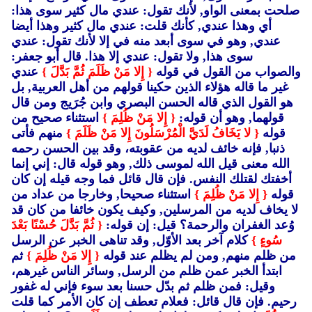
صلحت بمعنى الواو, لأنك تقول: عندي مال كثير سوى هذا:
أي وهذا عندي, كأنك قلت: عندي مال كثير وهذا أيضا
عندي, وهو في سوى أبعد منه في إلا لأنك تقول: عندي
سوى هذا, ولا تقول: عندي إلا هذا. قال أبو جعفر:
والصواب من القول في قوله
{ إِلا مَنْ ظَلَمَ ثُمَّ بَدَّلَ }
عندي
غير ما قاله هؤلاء الذين حكينا قولهم من أهل العربية, بل
هو القول الذي قاله الحسن البصري وابن جُرَيج ومن قال
قولهما, وهو أن قوله:
{ إِلا مَنْ ظُلِمَ }
استثناء صحيح من
قوله
{ لا يَخَافُ لَدَيَّ الْمُرْسَلُونَ إِلا مَنْ ظَلَمَ }
منهم فأتى
ذنبا, فإنه خائف لديه من عقوبته، وقد بين الحسن رحمه
الله معنى قيل الله لموسى ذلك, وهو قوله قال: إني إنما
أخفتك لقتلك النفس. فإن قال قائل فما وجه قيله إن كان
قوله
{ إِلا مَنْ ظُلِمَ }
استثناء صحيحا, وخارجا من عداد من
لا يخاف لديه من المرسلين, وكيف يكون خائفا من كان قد
وُعد الغفران والرحمة؟ قيل: إن قوله:
{ ثُمَّ بَدَّلَ حُسْنًا بَعْدَ
سُوءٍ }
كلام آخر بعد الأوّل, وقد تناهى الخبر عن الرسل
من ظلم منهم, ومن لم يظلم عند قوله
{ إِلا مَنْ ظُلِمَ }
ثم
ابتدأ الخبر عمن ظلم من الرسل, وسائر الناس غيرهم،
وقيل: فمن ظلم ثم بدّل حسنا بعد سوء فإني له غفور
رحيم. فإن قال قائل: فعلام تعطف إن كان الأمر كما قلت