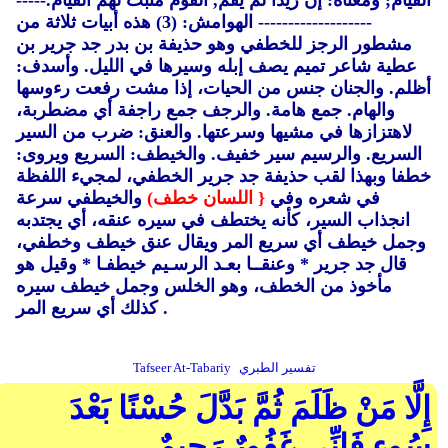
القيام; ومعناه: إن زيدًا لم يقم, القوم مثبت لهم القيام.-----
------------------- الهوامش: (3)
هذه أبيات ثلاثة من
مشطور الرجز للخطفي وهو حذيفة بن بدر جد جرير بن
عطية شاعر تميم يصف إبله وسيرها في الليل. وأسدف:
أظلم. والجنان جنس من الحيات، إذا مشت رفعت رءوسها
والهام. جمع هامة. والرجف جمع راجفة أي مضطربة،
لاهتزازها في مشيها وسرعتها. والعنق: ضرب من السير
السريع. والرسيم سير خفيف. والخيطف: السريع ويروى:
خطفا وبهذا لقب حذيفة جد جرير الخطفي، لمجيء اللفظة
في شعره وفي
{ اللسان خطف)
والخيطفي سرعة
انجذاب السير، كأنه يختطف في سيره عنقه، أي يجتدبه
وجمل خيطف أي سريع المر ويقال عنق خيطف وخطفي،
قال جد جرير * وعنقــا بعـد الرسـيم خيطفـا * وقيل هو
مأخوذ من الخطف، وهو الخلس وجمل خيطف سيره
كذلك أي سريع المر .
تفسير الطبري
Tafseer At-Tabariy
إِلَّا مَنْ ظَلَمَ ثُمَّ بَدَّلَ حُسْنًا بَعْدَ
سُوءٍ فَإِنِّي غَفُورٌ رَحِيمٌ