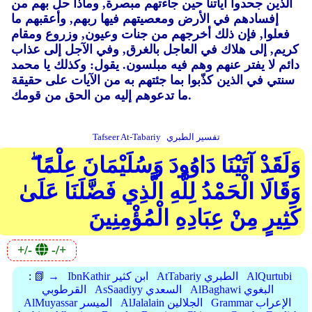
الذين جحدوا آياتنا حين جاءتهم مبصرة, وماذا حل بهم من
إفسادهم في الأرض ومعصيتهم فيها ربهم, وأعقبهم ما
فعلوا, فإن ذلك أخرجهم من جنات وعيون, وزروع ومقام
كريم, إلى هلاك في العاجل بالغرق, وفي الآجل إلى عذاب
دائم لا يفتر عنهم وهم فيه مبلسون. يقول: وكذلك يا محمد
سنتي في الذين كذّبوا بما جئتهم به من الآيات على حقيقة
ما تدعوهم إليه من الحق من قومك.
تفسير الطبري
Tafseer At-Tabariy
وَلَقَدْ آتَيْنَا دَاوُودَ وَسُلَيْمَانَ عِلْمًا ۖ
وَقَالَا الْحَمْدُ لِلَّهِ الَّذِي فَضَّلَنَا عَلَىٰ
كَثِيرٍ مِنْ عِبَادِهِ الْمُؤْمِنِينَ
+/-
-/+
AlQurtubi
AtTabariy الطبري
IbnKathir ابن كثير
📗 →
:
AlBaghawi البغوي
AsSaadiyy السعدي
القرطوبي
Grammar الإعراب
AlJalalain الجلالين
AlMuyassar الميسر