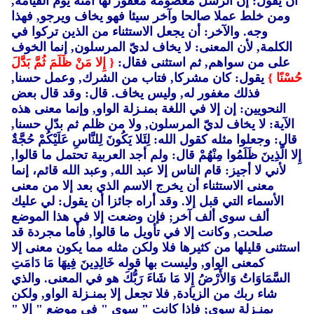
أن يقول: إن الرسل معصومة مغفور لها آمنة يوم القيامة,
ومن خلط عملا صالحا وآخر سيئا فهو يخاف ويرجو, فهذا
وجه. والآخر: أن يجعل الاستثناء من الذين تركوا في
الكلمة, لأن المعنى: لا يخاف لديّ المرسلون, إنما الخوف
على من سواهم, ثم استثنى فقال:
{ إِلا مَنْ ظَلَمَ ثُمَّ بَدَّلَ
حُسْنًا }
يقول: كان مشركا, فتاب من الشرك, وعمل حسنا,
فذلك مغفور له, وليس يخاف. قال: وقد قال بعض
النحويين: إن إلا في اللغة بمنـزلة الواو, وإنما معنى هذه
الآية: لا يخاف لديّ المرسلون, ولا من ظلم ثم بدّل حسنا,
قال: وجعلوا مثله كقول الله: لِئَلا يَكُونَ لِلنَّاسِ عَلَيْكُمْ حُجَّةٌ
إِلا الَّذِينَ ظَلَمُوا مِنْهُمْ قال: ولم أجد العربية تحتمل ما قالوا,
لأني لا أجيز: قام الناس إلا عبد الله, وعبد الله قائم، إنما
معنى الاستثناء أن يخرج الاسم الذي بعد إلا من معنى
الأسماء التي قبل إلا. وقد أراه جائزا أن يقول: لي عليك
ألف سوى ألف آخر; فإن وضعت إلا في هذا الموضع
صلحت, وكانت إلا في تأويل ما قالوا, فأما مجردة قد
استثنى قليلها من كثيرها فلا ولكن مثله مما يكون معنى إلا
كمعنى الواو, وليست بها قوله خَالِدِينَ فِيهَا مَا دَامَتِ
السَّمَاوَاتُ وَالأَرْضُ إِلا مَا شَاءَ رَبُّكَ هو في المعنى. والذي
شاء ربك من الزيادة, فلا تجعل إلا بمنـزلة الواو, ولكن
بمنـزلة سوى; فإذا كانت "
سوى "
في موضع "
إلا "