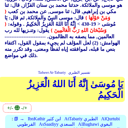
هو موسى والملائكة. حدثنا محمد بن سنان القزّاز, قال: ثنا
مكي بن إبراهيم, قال: ثنا موسى, عن محمد بن كعب
{
وَمَنْ حَوْلَهَا }
قال: موسى النبيّ والملائكة, ثم قال: يَا
مُوسَى < 19-430 > إِنَّهُ أَنَا اللهُ الْعَزِيزُ الْحَكِيمُ . وقوله:
{
وَسُبْحَانَ اللهِ رَبِّ الْعَالَمِينَ }
يقول: وتنـزيها لله رب
العالمين, مما يصفه به الظالمون. ------------------------
الهوامش: (2)
لعل المؤلف لم يجيء بمقول القول، اكتفاء
بنص ما قبله، لموافقته إياه لفظًا ومعنى. وقد تكرر منه
ذلك في مواضع.
تفسير الطبري
Tafseer At-Tabariy
يَا مُوسَىٰ إِنَّهُ أَنَا اللهُ الْعَزِيزُ
الْحَكِيمُ
+/-
-/+
AlQurtubi
AtTabariy الطبري
IbnKathir ابن كثير
📗 →
:
AlBaghawi البغوي
AsSaadiyy السعدي
القرطوبي