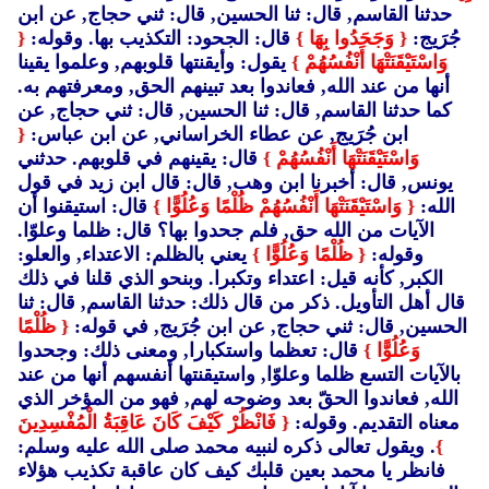
حدثنا القاسم, قال: ثنا الحسين, قال: ثني حجاج, عن ابن
جُرَيج:
{ وَجَحَدُوا بِهَا }
قال: الجحود: التكذيب بها. وقوله:
{
وَاسْتَيْقَنَتْهَا أَنْفُسُهُمْ }
يقول: وأيقنتها قلوبهم, وعلموا يقينا
أنها من عند الله, فعاندوا بعد تبينهم الحق, ومعرفتهم به.
كما حدثنا القاسم, قال: ثنا الحسين, قال: ثني حجاج, عن
ابن جُرَيج, عن عطاء الخراساني, عن ابن عباس:
{
وَاسْتَيْقَنَتْهَا أَنْفُسُهُمْ }
قال: يقينهم في قلوبهم. حدثني
يونس, قال: أخبرنا ابن وهب, قال: قال ابن زيد في قول
الله:
{ وَاسْتَيْقَنَتْهَا أَنْفُسُهُمْ ظُلْمًا وَعُلُوًّا }
قال: استيقنوا أن
الآيات من الله حق, فلم جحدوا بها؟ قال: ظلما وعلوّا.
وقوله:
{ ظُلْمًا وَعُلُوًّا }
يعني بالظلم: الاعتداء, والعلو:
الكبر, كأنه قيل: اعتداء وتكبرا. وبنحو الذي قلنا في ذلك
قال أهل التأويل. ذكر من قال ذلك: حدثنا القاسم, قال: ثنا
الحسين, قال: ثني حجاج, عن ابن جُرَيج, في قوله:
{ ظُلْمًا
وَعُلُوًّا }
قال: تعظما واستكبارا, ومعنى ذلك: وجحدوا
بالآيات التسع ظلما وعلوّا, واستيقنتها أنفسهم أنها من عند
الله, فعاندوا الحقّ بعد وضوحه لهم, فهو من المؤخر الذي
معناه التقديم. وقوله:
{ فَانْظُرْ كَيْفَ كَانَ عَاقِبَةُ الْمُفْسِدِينَ
}
. ويقول تعالى ذكره لنبيه محمد صلى الله عليه وسلم:
فانظر يا محمد بعين قلبك كيف كان عاقبة تكذيب هؤلاء