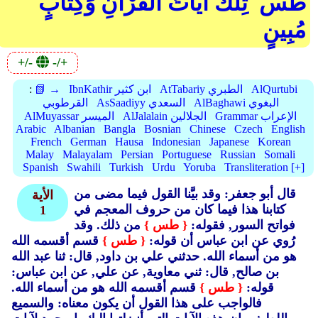
طس ۚ تِلْكَ آيَاتُ الْقُرْآنِ وَكِتَابٍ
مُبِينٍ
+/-
-/+
AlQurtubi
AtTabariy الطبري
IbnKathir ابن كثير
📗 →
:
AlBaghawi البغوي
AsSaadiyy السعدي
القرطوبي
Grammar الإعراب
AlJalalain الجلالين
AlMuyassar الميسر
Arabic
Albanian
Bangla
Bosnian
Chinese
Czech
English
French
German
Hausa
Indonesian
Japanese
Korean
Malay
Malayalam
Persian
Portuguese
Russian
Somali
Spanish
Swahili
Turkish
Urdu
Yoruba
Transliteration [+]
قال أبو جعفر: وقد بيَّنا القول فيما مضى من
الأية
كتابنا هذا فيما كان من حروف المعجم في
1
فواتح السور, فقوله:
{ طس }
من ذلك. وقد
رُوي عن ابن عباس أن قوله:
{ طس }
قسم أقسمه الله
هو من أسماء الله. حدثني علي بن داود, قال: ثنا عبد الله
بن صالح, قال: ثني معاوية, عن علي, عن ابن عباس:
قوله:
{ طس }
قسم أقسمه الله هو من أسماء الله.
فالواجب على هذا القول أن يكون معناه: والسميع