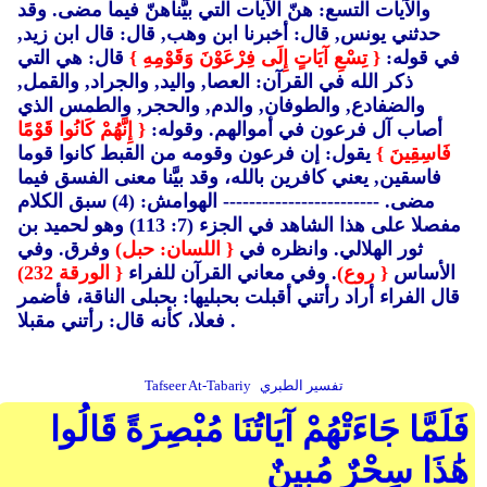
والآيات التسع: هنّ الآيات التي بيَّناهنّ فيما مضى. وقد
حدثني يونس, قال: أخبرنا ابن وهب, قال: قال ابن زيد,
في قوله:
{ تِسْعِ آيَاتٍ إِلَى فِرْعَوْنَ وَقَوْمِهِ }
قال: هي التي
ذكر الله في القرآن: العصا, واليد, والجراد, والقمل,
والضفادع, والطوفان, والدم, والحجر, والطمس الذي
أصاب آل فرعون في أموالهم. وقوله:
{ إِنَّهُمْ كَانُوا قَوْمًا
فَاسِقِينَ }
يقول: إن فرعون وقومه من القبط كانوا قوما
فاسقين, يعني كافرين بالله، وقد بيَّنا معنى الفسق فيما
مضى. ------------------------ الهوامش: (4)
سبق الكلام
مفصلا على هذا الشاهد في الجزء (7: 113)
وهو لحميد بن
ثور الهلالي. وانظره في
{ اللسان: حبل)
وفرق. وفي
الأساس
{ روع)
. وفي معاني القرآن للفراء
{ الورقة 232)
قال الفراء أراد رأتني أقبلت بحبليها: بحبلى الناقة، فأضمر
فعلا، كأنه قال: رأتني مقبلا .
تفسير الطبري
Tafseer At-Tabariy
فَلَمَّا جَاءَتْهُمْ آيَاتُنَا مُبْصِرَةً قَالُوا
هَٰذَا سِحْرٌ مُبِينٌ