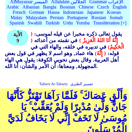
Grammar الإعراب
AlJalalain الجلالين
AlMuyassar الميسر
Arabic
Albanian
Bangla
Bosnian
Chinese
Czech
English
French
German
Hausa
Indonesian
Japanese
Korean
Malay
Malayalam
Persian
Portuguese
Russian
Somali
Spanish
Swahili
Turkish
Urdu
Yoruba
Transliteration [+]
يقول تعالى ذكره مخبرا عن قيله لموسى:
{
الأية
إِنَّهُ أَنَا اللهُ الْعَزِيزُ }
في نقمته من أعدائه
{
9
الْحَكِيمُ)
في تدبيره في خلقه، والهاء التي في
قوله:
{ إِنَّهُ)
هاء عماد, وهو اسم لا يظهر في قول بعض
أهل العربية. وقال بعض نحويي الكوفة: يقول هي الهاء
المجهولة, ومعناها: أن الأمر والشأن: أنا الله.
تفسير الطبري
Tafseer At-Tabariy
وَأَلْقِ عَصَاكَ ۚ فَلَمَّا رَآهَا تَهْتَزُّ كَأَنَّهَا
جَانٌّ وَلَّىٰ مُدْبِرًا وَلَمْ يُعَقِّبْ ۚ يَا
مُوسَىٰ لَا تَخَفْ إِنِّي لَا يَخَافُ لَدَيَّ
الْمُرْسَلُونَ