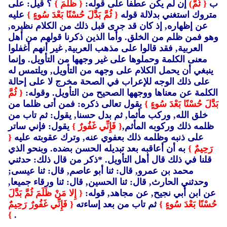
ب
{ ثُمَّ)
إن لم يكن عطفا على قوله:
{ ظَلَمَ }
؟ قيل: على
متروك استغني بدلالة قوله
{ ثُمَّ بَدَّلَ حُسْنًا بَعْدَ سُوءٍ }
عليه
عن إظهاره, إذ كان قد جرى قبل ذلك من الكلام نظيره,
وهو فمن ظلم من الخلق. وأما الذين ذكرنا قولهم من أهل
العربية, فقد قالوا على مذهب العربية, غير أنهم أغفلوا
معنى الكلمة وحملوها على غير وجهها من التأويل. وإنما
ينبغي أن يحمل الكلام على وجهه من التأويل, ويلتمس له
على ذلك الوجه للإعراب في الصحة مخرج لا على إحالة
الكلمة عن معناها ووجهها الصحيح من التأويل. وقوله:
{ ثُمَّ
بَدَّلَ حُسْنًا بَعْدَ سُوءٍ }
يقول تعالى ذكره: فمن أتى ظلما من
خلق الله, وركب مأثما, ثم بدل حسنا, يقول: ثم تاب من
ظلمه ذلك وركوبه المأثم,
{ فَإِنِّي غَفُورٌ }
يقول: فإني ساتر
على ذنبه وظلمه ذلك بعفوي عنه, وترك عقوبته عليه
{
رَحِيمٌ }
به أن أعاقبه بعد تبديله الحسن بضده. وبنحو الذي
قلنا في ذلك قال أهل التأويل. *ذكر من قال ذلك: حدثني
محمد بن عمرو, قال: ثنا أبو عاصم, قال: ثنا عيسى;
وحدثني الحارث, قال: ثنا الحسين, قال: ثنا ورقاء جميعا,
عن ابن أبي نجيح, عن مجاهد, قوله:
{ إِلا مَنْ ظَلَمَ ثُمَّ بَدَّلَ
حُسْنًا بَعْدَ سُوءٍ }
ثم تاب من بعد إساءته
{ فَإِنِّي غَفُورٌ رَحِيمٌ
}
.