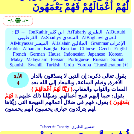
لَهُمْ أَعْمَالَهُمْ فَهُمْ يَعْمَهُونَ
+/-
-/+
AlQurtubi
AtTabariy الطبري
IbnKathir ابن كثير
📗 →
:
AlBaghawi البغوي
AsSaadiyy السعدي
القرطوبي
Grammar الإعراب
AlJalalain الجلالين
AlMuyassar الميسر
Arabic
Albanian
Bangla
Bosnian
Chinese
Czech
English
French
German
Hausa
Indonesian
Japanese
Korean
Malay
Malayalam
Persian
Portuguese
Russian
Somali
Spanish
Swahili
Turkish
Urdu
Yoruba
Transliteration [+]
يقول تعالى ذكره: إن الذين لا يصدّقون بالدار
الأية
الآخرة, وقيام الساعة, وبالمعاد إلى الله بعد
4
الممات والثواب والعقاب.
{ زَيَّنَّا لَهُمْ أَعْمَالَهُمْ }
يقول: حببنا إليهم قبيح أعمالهم, وسهَّلنا ذلك عليهم.
{ فَهُمْ
يَعْمَهُونَ }
يقول: فهم في ضلال أعمالهم القبيحة التي زيَّناها
لهم يتردّدون حيارى يحسبون أنهم يحسنون.
تفسير الطبري
Tafseer At-Tabariy