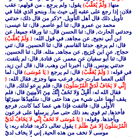
منها
{ وَلَمْ يُعَقِّبْ)
يقول: ولم يرجع . من قولهم: عقب
فلان: إذا رجع على عقبه إلى حيث بدأ. وبنحو الذي قلنا في
تأويل ذلك قال أهل التأويل. *ذكر من قال ذلك: حدثني
محمد بن عمرو قال: ثنا أبو عاصم, قال: ثنا عيسى;
وحدثني الحارث, قال: ثنا الحسن قال: ثنا ورقاء جميعا, عن
ابن أبي نجيح, عن مجاهد, في قول الله:
{ وَلَمْ يُعَقِّبْ)
قال: لم يرجع. حدثنا القاسم, قال: ثنا الحسين, قال: ثني
حجاج, عن ابن جُرَيج, عن مجاهد, مثله. قال: ثنا الحسين,
قال: ثنا أبو سفيان عن معمر, عن قتادة, قال: لم يلتفت.
حدثني يونس, قال: أخبرنا ابن وهب, قال: قال ابن زيد,
في قوله:
{ وَلَمْ يُعَقِّبْ)
قال: لم يرجع
{ يَا مُوسَى)
قال: لما
ألقى العصا صارت حية, فرعب منها وجزع, فقال الله:
{
إِنِّي لا يَخَافُ لَدَيَّ الْمُرْسَلُونَ)
قال: فلم يرعو لذلك, قال:
فقال الله له: أَقْبِلْ وَلا تَخَفْ إِنَّكَ مِنَ الآمِنِينَ قال: فلم
يقف أيضا على شيء من هذا حتى قال: سَنُعِيدُهَا سِيرَتَهَا
الأُولَى قال: فالتفت فإذا هي عصا كما كانت, فرجع
فأخذها, ثم قوي بعد ذلك حتى صار يرسلها على فرعون
ويأخذها. وقوله:
{ يَا مُوسَى لا تَخَفْ إِنِّي لا يَخَافُ لَدَيَّ
الْمُرْسَلُونَ إِلا مَنْ ظَلَمَ }
يقول تعالى ذكره: فناداه ربه: يا
موسى لا تخف من هذه الحية, إني لا يخاف لديّ