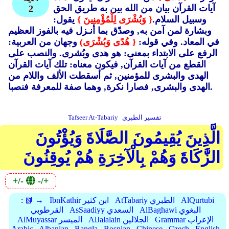
آيات القرآن بيان من الله بين به طريق الحق
2
وسبيل السلام.
{ وَبُشْرَى لِلْمُؤْمِنِينَ }
يقول:
وبشارة لمن آمن به, وصدّق بما أنـزل فيه بالفوز العظيم
في المعاد. وفي قوله:
{ هُدًى وَبُشْرَى)
وجهان من العربية:
الرفع على الابتداء بمعنى: هو هدى وبُشرى. والنصب على
القطع من آيات القرآن, فيكون معناه: تلك آيات القرآن
الهدى والبشرى للمؤمنين, ثم أسقطت الألف واللام من
الهدى والبشرى, فصارا نكرة, وهما صفة للمعرفة فنصبا.
تفسير الطبري
Tafseer At-Tabariy
الَّذِينَ يُقِيمُونَ الصَّلَاةَ وَيُؤْتُونَ
الزَّكَاةَ وَهُمْ بِالْآخِرَةِ هُمْ يُوقِنُونَ
+/-
-/+
AlQurtubi
AtTabariy الطبري
IbnKathir ابن كثير
📗 →
:
AlBaghawi البغوي
AsSaadiyy السعدي
القرطوبي
Grammar الإعراب
AlJalalain الجلالين
AlMuyassar الميسر
Arabic
Albanian
Bangla
Bosnian
Chinese
Czech
English