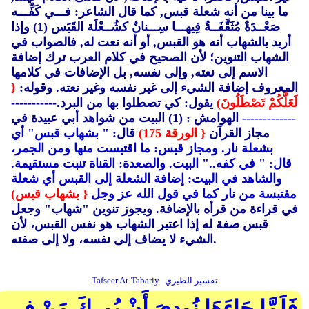
ما بينا من أنه شعلة قبس, كما قال الشاعر: فـــي كَفِّـــه
صَعْــدَةٌ مُثَقَّفَــةٌ فِيهـــا سِـــنانٌ كشُــعْلَة القَبَس (1)
وإذا
أريد بالشهاب أنه هو القبس, أو أنه نعت له, فالصواب في
الشهاب التنوين؛ لأن الصحيح في كلام العرب ترك إضافة
الاسم إلى نعته, وإلى نفسه, بل الإضافات في كلامها
المعروف إضافة الشيء إلى غير نفسه وغير نعته. وقوله:
{
لَعَلَّكُمْ تَصْطَلُونَ)
يقول: كي تصطلوا بها من البرد.-----------
------------- الهوامش : (1)
البيت من شواهد أبي عبيدة في
مجاز القرآن
{ الورقة 175)
قال:
" بشهاب قبس" أي
بشعلة نار. ومجاز قبس: ما اقتبست منها ومن الجمر،
قال:
" في كفه.." البيت. والصعدة: القناة تنبت مستقيمة.
والشاهد في البيت: إضافة الشعلة إلى القبس أي شعلة
مقتبسة من نار كما في قول الله عز وجل
{ بشهاب قبس)
في قراءة من قرأه بالإضافة. ويجوز تنوين "شهاب" وجعل
قبس صفة له إذا اعتبر الشهاب هو نفس القبس، لأن
الشيء لا يضاف إلى نفسه، ولا إلى صفته.
تفسير الطبري
Tafseer At-Tabariy
فَلَمَّا جَاءَهَا نُودِيَ أَنْ بُورِكَ مَنْ فِي