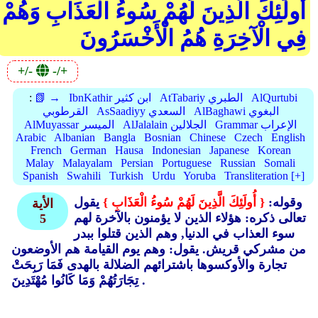
أُولَٰئِكَ الَّذِينَ لَهُمْ سُوءُ الْعَذَابِ وَهُمْ
فِي الْآخِرَةِ هُمُ الْأَخْسَرُونَ
+/-
-/+
AlQurtubi
AtTabariy الطبري
IbnKathir ابن كثير
📗 →
:
AlBaghawi البغوي
AsSaadiyy السعدي
القرطوبي
Grammar الإعراب
AlJalalain الجلالين
AlMuyassar الميسر
Arabic
Albanian
Bangla
Bosnian
Chinese
Czech
English
French
German
Hausa
Indonesian
Japanese
Korean
Malay
Malayalam
Persian
Portuguese
Russian
Somali
Spanish
Swahili
Turkish
Urdu
Yoruba
Transliteration [+]
وقوله:
{ أُولَئِكَ الَّذِينَ لَهُمْ سُوءُ الْعَذَابِ }
يقول
الأية
تعالى ذكره: هؤلاء الذين لا يؤمنون بالآخرة لهم
5
سوء العذاب في الدنيا, وهم الذين قتلوا ببدر
من مشركي قريش. يقول: وهم يوم القيامة هم الأوضعون
تجارة والأوكسوها باشترائهم الضلالة بالهدى فَمَا رَبِحَتْ
تِجَارَتُهُمْ وَمَا كَانُوا مُهْتَدِينَ .