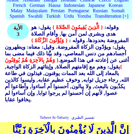
French
German
Hausa
Indonesian
Japanese
Korean
Malay
Malayalam
Persian
Portuguese
Russian
Somali
Spanish
Swahili
Turkish
Urdu
Yoruba
Transliteration [+]
وقوله:
{ الَّذِينَ يُقِيمُونَ الصَّلاةَ }
يقول: هو
الأية
هدى وبشرى لمن آمن بها, وأقام الصلاة
3
المفروضة بحدودها. وقوله :
{ وَيُؤْتُونَ الزَّكَاةَ }
يقول: ويؤدّون الزكاة المفروضة. وقيل: معناه: ويطهرون
أجسادهم من دنس المعاصي. وقد بيَّنا ذلك فيما مضى بما
أغنى عن إعادته في هذا الموضع.
{ وَهُمْ بِالآخِرَةِ هُمْ يُوقِنُونَ
}
يقول: وهم مع إقامتهم الصلاة, وإيتائهم الزكاة الواجبة,
بالمعاد إلى الله بعد الممات يوقنون, فيذلون في طاعة
الله, رجاء جزيل ثوابه, وخوف عظيم عقابه, وليسوا كالذين
يكذّبون بالبعث, ولا يبالون, أحسنوا أم أساءوا, وأطاعوا أم
عصوا, لأنهم إن أحسنوا لم يرجوا ثوابا, وإن أساءوا لم
يخافوا عقابا.
تفسير الطبري
Tafseer At-Tabariy
إِنَّ الَّذِينَ لَا يُؤْمِنُونَ بِالْآخِرَةِ زَيَّنَّا