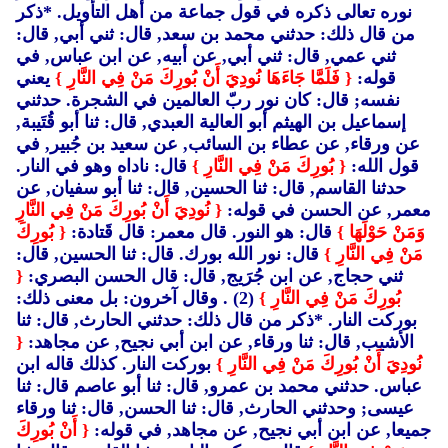
نوره تعالى ذكره في قول جماعة من أهل التأويل. *ذكر
من قال ذلك: حدثني محمد بن سعد, قال: ثني أبي, قال:
ثني عمي, قال: ثني أبي, عن أبيه, عن ابن عباس, في
قوله:
{ فَلَمَّا جَاءَهَا نُودِيَ أَنْ بُورِكَ مَنْ فِي النَّارِ }
يعني
نفسه; قال: كان نور ربّ العالمين في الشجرة. حدثني
إسماعيل بن الهيثم أبو العالية العبدي, قال: ثنا أبو قُتَيبة,
عن ورقاء, عن عطاء بن السائب, عن سعيد بن جُبير, في
قول الله:
{ بُورِكَ مَنْ فِي النَّارِ }
قال: ناداه وهو في النار.
حدثنا القاسم, قال: ثنا الحسين, قال: ثنا أبو سفيان, عن
معمر, عن الحسن في قوله:
{ نُودِيَ أَنْ بُورِكَ مَنْ فِي النَّارِ
وَمَنْ حَوْلَهَا }
قال: هو النور. قال معمر: قال قَتادة:
{ بُورِكَ
مَنْ فِي النَّارِ }
قال: نور الله بورك. قال: ثنا الحسين, قال:
ثني حجاج, عن ابن جُرَيج, قال: قال الحسن البصري:
{
بُورِكَ مَنْ فِي النَّارِ }
(2)
. وقال آخرون: بل معنى ذلك:
بوركت النار. *ذكر من قال ذلك: حدثني الحارث, قال: ثنا
الأشيب, قال: ثنا ورقاء, عن ابن أبي نجيح, عن مجاهد:
{
نُودِيَ أَنْ بُورِكَ مَنْ فِي النَّارِ }
بوركت النار. كذلك قاله ابن
عباس. حدثني محمد بن عمرو, قال: ثنا أبو عاصم قال: ثنا
عيسى; وحدثني الحارث, قال: ثنا الحسن, قال: ثنا ورقاء
جميعا, عن ابن أبي نجيح, عن مجاهد, في قوله:
{ أَنْ بُورِكَ