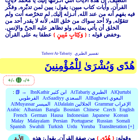
اللطيف, إن هذه الآيات التي أنـزلتها إليك يا محمد لآيات
القرآن, وآيات كتاب مبين: يقول: يبين لمن تدبَّره, وفكَّر
فيه بفهم أنه من عند الله, أنـزله إليك, لم تتخرّصه أنت ولم
تتقوّله, ولا أحد سواك من خلق الله, لأنه لا يقدر أحد من
الخلق أن يأتي بمثله, ولو تظاهر عليه الجنّ والإنس.
عطفا به على القرآن.
وخفض قوله :
{ وَكِتَابٍ مُبِينٍ }
تفسير الطبري
Tafseer At-Tabariy
هُدًى وَبُشْرَىٰ لِلْمُؤْمِنِينَ
+/-
-/+
AlQurtubi
AtTabariy الطبري
IbnKathir ابن كثير
📗 →
:
AlBaghawi البغوي
AsSaadiyy السعدي
القرطوبي
Grammar الإعراب
AlJalalain الجلالين
AlMuyassar الميسر
Arabic
Albanian
Bangla
Bosnian
Chinese
Czech
English
French
German
Hausa
Indonesian
Japanese
Korean
Malay
Malayalam
Persian
Portuguese
Russian
Somali
Spanish
Swahili
Turkish
Urdu
Yoruba
Transliteration [+]
وقوله:
{ هُدًى }
من صفة القرآن. يقول: هذه
الأية