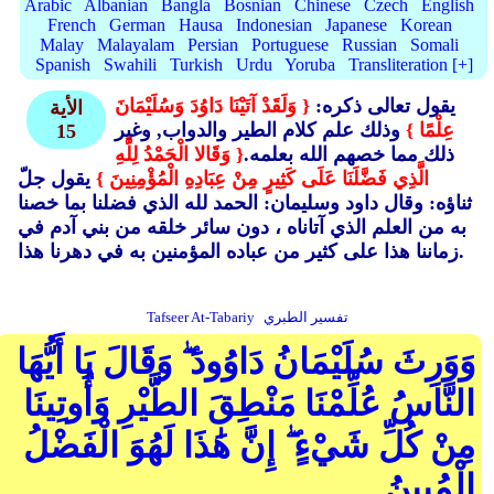
Arabic
Albanian
Bangla
Bosnian
Chinese
Czech
English
French
German
Hausa
Indonesian
Japanese
Korean
Malay
Malayalam
Persian
Portuguese
Russian
Somali
Spanish
Swahili
Turkish
Urdu
Yoruba
Transliteration [+]
يقول تعالى ذكره:
{ وَلَقَدْ آتَيْنَا دَاوُدَ وَسُلَيْمَانَ
الأية
عِلْمًا }
وذلك علم كلام الطير والدواب, وغير
15
ذلك مما خصهم الله بعلمه.
{ وَقَالا الْحَمْدُ لِلَّهِ
الَّذِي فَضَّلَنَا عَلَى كَثِيرٍ مِنْ عِبَادِهِ الْمُؤْمِنِينَ }
يقول جلّ
ثناؤه: وقال داود وسليمان: الحمد لله الذي فضلنا بما خصنا
به من العلم الذي آتاناه ، دون سائر خلقه من بني آدم في
زماننا هذا على كثير من عباده المؤمنين به في دهرنا هذا.
تفسير الطبري
Tafseer At-Tabariy
وَوَرِثَ سُلَيْمَانُ دَاوُودَ ۖ وَقَالَ يَا أَيُّهَا
النَّاسُ عُلِّمْنَا مَنْطِقَ الطَّيْرِ وَأُوتِينَا
مِنْ كُلِّ شَيْءٍ ۖ إِنَّ هَٰذَا لَهُوَ الْفَضْلُ
الْمُبِينُ