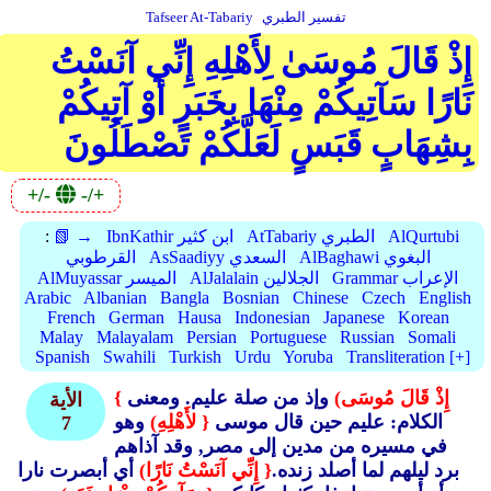
تفسير الطبري
Tafseer At-Tabariy
إِذْ قَالَ مُوسَىٰ لِأَهْلِهِ إِنِّي آنَسْتُ
نَارًا سَآتِيكُمْ مِنْهَا بِخَبَرٍ أَوْ آتِيكُمْ
بِشِهَابٍ قَبَسٍ لَعَلَّكُمْ تَصْطَلُونَ
+/-
-/+
AlQurtubi
AtTabariy الطبري
IbnKathir ابن كثير
📗 →
:
AlBaghawi البغوي
AsSaadiyy السعدي
القرطوبي
Grammar الإعراب
AlJalalain الجلالين
AlMuyassar الميسر
Arabic
Albanian
Bangla
Bosnian
Chinese
Czech
English
French
German
Hausa
Indonesian
Japanese
Korean
Malay
Malayalam
Persian
Portuguese
Russian
Somali
Spanish
Swahili
Turkish
Urdu
Yoruba
Transliteration [+]
{ إِذْ قَالَ مُوسَى)
وإذ من صلة عليم. ومعنى
الأية
الكلام: عليم حين قال موسى
{ لأَهْلِهِ)
وهو
7
في مسيره من مدين إلى مصر, وقد آذاهم
برد ليلهم لما أصلد زنده.
{ إِنِّي آنَسْتُ نَارًا)
أي أبصرت نارا