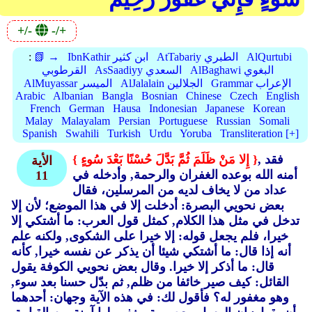
+/-
-/+
AlQurtubi
AtTabariy الطبري
IbnKathir ابن كثير
📗 →
:
AlBaghawi البغوي
AsSaadiyy السعدي
القرطوبي
Grammar الإعراب
AlJalalain الجلالين
AlMuyassar الميسر
Arabic
Albanian
Bangla
Bosnian
Chinese
Czech
English
French
German
Hausa
Indonesian
Japanese
Korean
Malay
Malayalam
Persian
Portuguese
Russian
Somali
Spanish
Swahili
Turkish
Urdu
Yoruba
Transliteration [+]
, فقد
{ إِلا مَنْ ظَلَمَ ثُمَّ بَدَّلَ حُسْنًا بَعْدَ سُوءٍ }
الأية
أمنه الله بوعده الغفران والرحمة, وأدخله في
11
عداد من لا يخاف لديه من المرسلين، فقال
بعض نحويي البصرة: أدخلت إلا في هذا الموضع؛ لأن إلا
تدخل في مثل هذا الكلام, كمثل قول العرب: ما أشتكي إلا
خيرا، فلم يجعل قوله: إلا خيرا على الشكوى, ولكنه علم
أنه إذا قال: ما أشتكي شيئا أن يذكر عن نفسه خيرا, كأنه
قال: ما أذكر إلا خيرا. وقال بعض نحويي الكوفة يقول
القائل: كيف صير خائفا من ظلم, ثم بدّل حسنا بعد سوء,
وهو مغفور له؟ فأقول لك: في هذه الآية وجهان: أحدهما