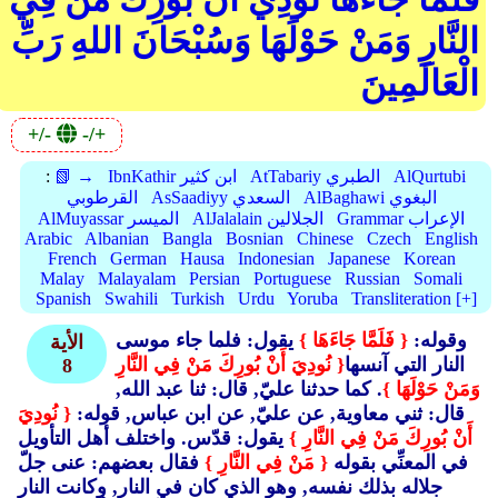
النَّارِ وَمَنْ حَوْلَهَا وَسُبْحَانَ اللهِ رَبِّ
الْعَالَمِينَ
+/-
-/+
AlQurtubi
AtTabariy الطبري
IbnKathir ابن كثير
📗 →
:
AlBaghawi البغوي
AsSaadiyy السعدي
القرطوبي
Grammar الإعراب
AlJalalain الجلالين
AlMuyassar الميسر
Arabic
Albanian
Bangla
Bosnian
Chinese
Czech
English
French
German
Hausa
Indonesian
Japanese
Korean
Malay
Malayalam
Persian
Portuguese
Russian
Somali
Spanish
Swahili
Turkish
Urdu
Yoruba
Transliteration [+]
وقوله:
{ فَلَمَّا جَاءَهَا }
يقول: فلما جاء موسى
الأية
النار التي آنسها
{ نُودِيَ أَنْ بُورِكَ مَنْ فِي النَّارِ
8
وَمَنْ حَوْلَهَا }
. كما حدثنا عليّ, قال: ثنا عبد الله,
قال: ثني معاوية, عن عليّ, عن ابن عباس, قوله:
{ نُودِيَ
أَنْ بُورِكَ مَنْ فِي النَّارِ }
يقول: قدّس. واختلف أهل التأويل
في المعنِّي بقوله
{ مَنْ فِي النَّارِ }
فقال بعضهم: عنى جلّ
جلاله بذلك نفسه, وهو الذي كان في النار, وكانت النار