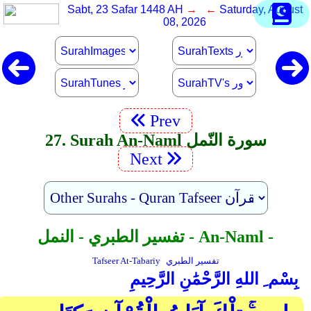
Sabt, 23 Safar 1448 AH
→ ←
Saturday, August
08, 2026
Prev
27. Surah An-Naml سورة النّمل
Next
تفسير الطبري - النمل - An-Naml -
تفسير الطبري
Tafseer At-Tabariy
بِسْم ِ اللهِ الرَّحْمَٰنِ الرَّحِيمِ