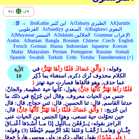
+/-
-/+
AlQurtubi
AtTabariy الطبري
IbnKathir ابن كثير
📗 →
:
AlBaghawi البغوي
AsSaadiyy السعدي
القرطوبي
Grammar الإعراب
AlJalalain الجلالين
AlMuyassar الميسر
Arabic
Albanian
Bangla
Bosnian
Chinese
Czech
English
French
German
Hausa
Indonesian
Japanese
Korean
Malay
Malayalam
Persian
Portuguese
Russian
Somali
Spanish
Swahili
Turkish
Urdu
Yoruba
Transliteration [+]
وقوله:
{ وَأَلْقِ عَصَاكَ فَلَمَّا رَآهَا تَهْتَزُّ)
في
الأية
الكلام محذوف تُرك ذكره, استغناء بما ذُكِر
10
عما حذف, وهو فألقاها فصارت حية تهتز
{
فَلَمَّا رَآهَا تَهْتَزُّ كَأَنَّهَا جَانٌّ)
يقول: كأنها حية عظيمة, والجانّ:
جنس من الحيات معروف. وقال ابن جُرَيْج في ذلك ما
حدثنا القاسم, قال: ثنا الحسين, قال: ثني حجاج, قال: قال
ابن جُرَيج:
{ وَأَلْقِ عَصَاكَ فَلَمَّا رَآهَا تَهْتَزُّ كَأَنَّهَا جَانٌّ)
قال:
حين تحوّلت حية تسعى، وهذا الجنس من الحيات عنى
الراجز بقوله: يَــرْفَعْنَ بــاللَّيِل إذَا مــا أسْـدَفا أعْنــاقَ
جِنَّــانِ وَهامــا رُجَّفَــا وَعَنَقا بَعْدَ الرَّسِيم خَيْطَفَا (3)
وقوله:
{ وَلَّى مُدْبِرًا)
يقول تعالى ذكره: ولى موسى هاربا خوفا