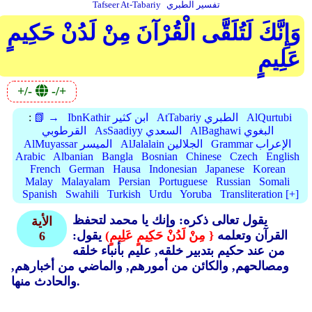
تفسير الطبري
Tafseer At-Tabariy
وَإِنَّكَ لَتُلَقَّى الْقُرْآنَ مِنْ لَدُنْ حَكِيمٍ
عَلِيمٍ
+/-
-/+
AlQurtubi
AtTabariy الطبري
IbnKathir ابن كثير
📗 →
:
AlBaghawi البغوي
AsSaadiyy السعدي
القرطوبي
Grammar الإعراب
AlJalalain الجلالين
AlMuyassar الميسر
Arabic
Albanian
Bangla
Bosnian
Chinese
Czech
English
French
German
Hausa
Indonesian
Japanese
Korean
Malay
Malayalam
Persian
Portuguese
Russian
Somali
Spanish
Swahili
Turkish
Urdu
Yoruba
Transliteration [+]
يقول تعالى ذكره: وإنك يا محمد لتحفظ
الأية
القرآن وتعلمه
{ مِنْ لَدُنْ حَكِيمٍ عَلِيمٍ)
يقول:
6
من عند حكيم بتدبير خلقه, عليم بأنباء خلقه
ومصالحهم, والكائن من أمورهم, والماضي من أخبارهم,
والحادث منها.