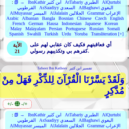
AlQurtubi
AtTabariy الطبري
IbnKathir ابن كثير
📗 →
:
AlBaghawi البغوي
AsSaadiyy السعدي
القرطوبي
Grammar الإعراب
AlJalalain الجلالين
AlMuyassar الميسر
Arabic
Albanian
Bangla
Bosnian
Chinese
Czech
English
French
German
Hausa
Indonesian
Japanese
Korean
Malay
Malayalam
Persian
Portuguese
Russian
Somali
Spanish
Swahili
Turkish
Urdu
Yoruba
Transliteration [+]
أي فعاقبتهم فكيف كان عقابي لهم على
الأية
كفرهم بي وتكذيبهم رسولي.
21
تفسير ابن كثير
Tafseer Ibn Katheer
وَلَقَدْ يَسَّرْنَا الْقُرْآنَ لِلذِّكْرِ فَهَلْ مِنْ
مُدَّكِرٍ
+/-
-/+
AlQurtubi
AtTabariy الطبري
IbnKathir ابن كثير
📗 →
:
AlBaghawi البغوي
AsSaadiyy السعدي
القرطوبي
Grammar الإعراب
AlJalalain الجلالين
AlMuyassar الميسر