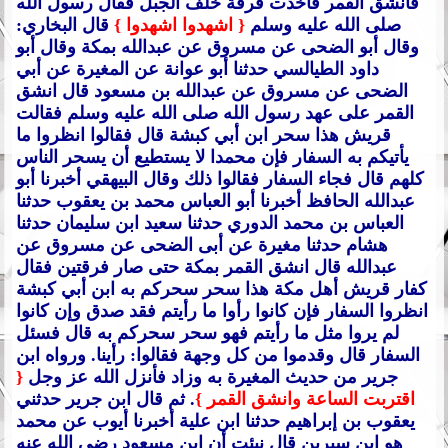
فانشق القمر فأخذت فرقة خلف الجبل فقال رسول الله
صلى الله عليه وسلم
{ اشهدوا اشهدوا }
قال البخاري:
وقال أبو الضحى عن مسروق عن عبدالله بمكة وقال أبو
داود الطيالسي حدثنا أبو عوانة عن المغيرة عن أبي
الضحى عن مسروق عن عبدالله بن مسعود قال انشق
القمر على عهد رسول الله صلى الله عليه وسلم فقالت
قريش هذا سحر ابن أبي كبشة قال فقالوا انظروا ما
يأتيكم به السفار فإن محمدا لا يستطيع أن يسحر الناس
كلهم قال فجاء السفار فقالوا ذلك وقال البيهقي أخبرنا أبو
عبدالله الحافظ أخبرنا أبو العباس محمد بن يعقوب حدثنا
العباس بن محمد الدوري حدثنا سعيد ابن سليمان حدثنا
هشام حدثنا مغيرة عن أبى الضحى عن مسروق عن
عبدالله قال انشق القمر بمكة حتى صار فرقتين فقال
كفار قريش أهل مكة هذا سحر سحركم به ابن أبي كبشة
انظروا السفار فإن كانوا رأوا ما رأيتم فقد صدق وإن كانوا
لم يروا مثل ما رأيتم فهو سحر سحركم به قال فسئل
السفار قال وقدموا من كل وجهة فقالوا: رأينا.
ورواه ابن
جرير من حديث المغيرة به وزاد فأنزل الله عز وجل
{
اقتربت الساعة وانشق القمر }
. ثم قال ابن جرير حدثني
يعقوب بن إبراهيم حدثنا ابن علية أخبرنا أيوب عن محمد
هو ابن سيرين قال نبئت أن ابن مسعود رضي الله عنه