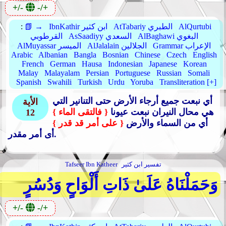
+/-
-/+
AlQurtubi
AtTabariy الطبري
IbnKathir ابن كثير
📗 →
:
AlBaghawi البغوي
AsSaadiyy السعدي
القرطوبي
Grammar الإعراب
AlJalalain الجلالين
AlMuyassar الميسر
Arabic
Albanian
Bangla
Bosnian
Chinese
Czech
English
French
German
Hausa
Indonesian
Japanese
Korean
Malay
Malayalam
Persian
Portuguese
Russian
Somali
Spanish
Swahili
Turkish
Urdu
Yoruba
Transliteration [+]
أي نبعت جميع أرجاء الأرض حتى التنانير التي
الأية
هي محال النيران نبعت عيونا
{ فالتقى الماء }
12
أي من السماء والأرض
{ على أمر قد قدر }
أى أمر مقدر.
تفسير ابن كثير
Tafseer Ibn Katheer
وَحَمَلْنَاهُ عَلَىٰ ذَاتِ أَلْوَاحٍ وَدُسُرٍ
+/-
-/+