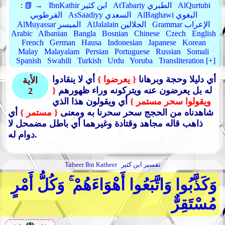
AlQurtubi
AtTabariy الطبري
IbnKathir ابن كثير
📗 →
:
AlBaghawi البغوي
AsSaadiyy السعدي
القرطوبي
Grammar الإعراب
AlJalalain الجلالين
AlMuyassar الميسر
Arabic
Albanian
Bangla
Bosnian
Chinese
Czech
English
French
German
Hausa
Indonesian
Japanese
Korean
Malay
Malayalam
Persian
Portuguese
Russian
Somali
Spanish
Swahili
Turkish
Urdu
Yoruba
Transliteration [+]
أي دليلا وحجة وبرهانا
{ يعرضوا }
أي لا ينقادوا
الأية
له بل يعرضون عنه ويتركونه وراء ظهورهم
{
2
ويقولوا سحر مستمر }
أي ويقولون هذا الذي
شاهدناه من الحجج سحر سحرنا به ومعنى
{ مستمر }
أي
ذاهب قاله مجاهد وقتادة وغيرهما أي باطل مضمحل لا
دوام له.
تفسير ابن كثير
Tafseer Ibn Katheer
وَكَذَّبُوا وَاتَّبَعُوا أَهْوَاءَهُمْ ۚ وَكُلُّ أَمْرٍ
مُسْتَقِرٌّ