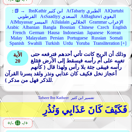
AlQurtubi
AtTabariy الطبري
IbnKathir ابن كثير
📗 →
:
AlBaghawi البغوي
AsSaadiyy السعدي
القرطوبي
Grammar الإعراب
AlJalalain الجلالين
AlMuyassar الميسر
Arabic
Albanian
Bangla
Bosnian
Chinese
Czech
English
French
German
Hausa
Indonesian
Japanese
Korean
Malay
Malayalam
Persian
Portuguese
Russian
Somali
Spanish
Swahili
Turkish
Urdu
Yoruba
Transliteration [+]
وذلك أن الريح كانت تأتي أحدهم فترفعه حتى
الأية
تغيبه على أم رأسه فيسقط إلى الأرض فتثلغ
20
رأسه فيبقى جثة بلا رأس ولهذا قال
{ كأنهم
أعجاز نخل فكيف كان عذابي ونذر ولقد يسرنا القرآن
.
للذكر فهل من مدكر }
تفسير ابن كثير
Tafseer Ibn Katheer
فَكَيْفَ كَانَ عَذَابِي وَنُذُرِ
+/-
-/+