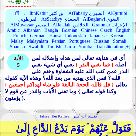
+/-
-/+
AlQurtubi
AtTabariy الطبري
IbnKathir ابن كثير
📗 →
:
AlBaghawi البغوي
AsSaadiyy السعدي
القرطوبي
Grammar الإعراب
AlJalalain الجلالين
AlMuyassar الميسر
Arabic
Albanian
Bangla
Bosnian
Chinese
Czech
English
French
German
Hausa
Indonesian
Japanese
Korean
Malay
Malayalam
Persian
Portuguese
Russian
Somali
Spanish
Swahili
Turkish
Urdu
Yoruba
Transliteration [+]
أي في هدايته تعالى لمن هداه وإضلاله لمن
الأية
أضله
{ فما تغني النذر }
يعني أي شيء تغني
5
النذر عمن كتب الله عليه الشقاوة وختم على
قلبه؟ فمن الذي يهديه من بعد الله؟ وهذه الآية كقوله
تعالى
{ قل فالله الحجة البالغة فلو شاء لهداكم أجمعين }
وكذا قوله تعالى }
وما تغني الآيات والنذر عن قوم لا
.
يؤمنون }
تفسير ابن كثير
Tafseer Ibn Katheer
فَتَوَلَّ عَنْهُمْ ۘ يَوْمَ يَدْعُ الدَّاعِ إِلَىٰ