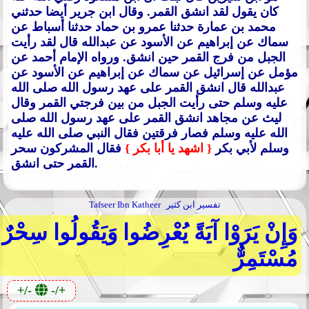
كان يقول لقد انشق القمر.
وقال ابن جرير أيضا حدثني
محمد بن عمارة حدثنا عمرو بن حماد حدثنا أسباط عن
سماك عن إبراهيم عن الأسود عن عبدالله قال لقد رأيت
الجبل من فرج القمر حين انشق.
ورواه الإمام أحمد عن
مؤمل عن إسرائيل عن سماك عن إبراهيم عن الأسود عن
عبدالله قال انشق القمر على عهد رسول الله صلى الله
عليه وسلم حتى رأيت الجبل من بين فرجتي القمر وقال
ليث عن مجاهد انشق القمر على عهد رسول الله صلى
الله عليه وسلم فصار فرقتين فقال النبي صلى الله عليه
وسلم لأبي بكر
{ اشهد يا أبا بكر }
فقال المشركون سحر
القمر حتى انشق.
تفسير ابن كثير
Tafseer Ibn Katheer
وَإِنْ يَرَوْا آيَةً يُعْرِضُوا وَيَقُولُوا سِحْرٌ
مُسْتَمِرٌّ
+/-
-/+