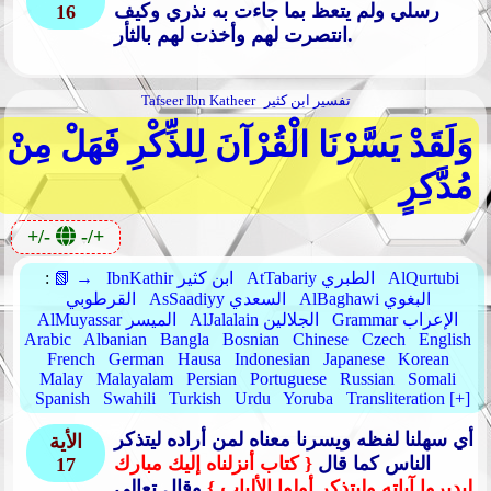
رسلي ولم يتعظ بما جاءت به نذري وكيف
16
انتصرت لهم وأخذت لهم بالثأر.
تفسير ابن كثير
Tafseer Ibn Katheer
وَلَقَدْ يَسَّرْنَا الْقُرْآنَ لِلذِّكْرِ فَهَلْ مِنْ
مُدَّكِرٍ
+/-
-/+
AlQurtubi
AtTabariy الطبري
IbnKathir ابن كثير
📗 →
:
AlBaghawi البغوي
AsSaadiyy السعدي
القرطوبي
Grammar الإعراب
AlJalalain الجلالين
AlMuyassar الميسر
Arabic
Albanian
Bangla
Bosnian
Chinese
Czech
English
French
German
Hausa
Indonesian
Japanese
Korean
Malay
Malayalam
Persian
Portuguese
Russian
Somali
Spanish
Swahili
Turkish
Urdu
Yoruba
Transliteration [+]
أي سهلنا لفظه ويسرنا معناه لمن أراده ليتذكر
الأية
الناس كما قال
{ كتاب أنزلناه إليك مبارك
17
ليدبروا آياته وليتذكر أولوا الألباب }
وقال تعالى