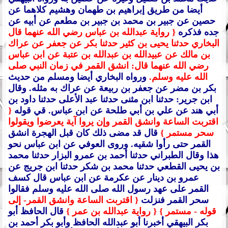
أيضا من طريق إبراهيم بن طهمان وهشيم كلاهما عن
حصين عن جبير بن محمد بن جبير بن مطعم عن أبيه عن
جده فذكره
{ رواية عبدالله بن عباس رضي الله عنهما قال
البخاري حدثنا يحيى بن كثير حدثنا بكر عن جعفر عن عراك
بن مالك عن عبيدالله بن عبدالله بن عتبة عن ابن عباس
رضي الله عنهما قال: انشق القمر في زمان النبي صلى
الله عليه وسلم.
ورواه البخاري أيضا ومسلم من حديث
بكر بن مضر عن جعفر بن ربيعة عن عراك به مثله.
وقال
ابن جرير: حدثنا ابن مثنى حدثنا عبد الأعلى حدثنا داود بن
أبي هند عن علي بن أبي طلحة عن ابن عباس.
قي قوله
{
اقتربت الساعة وانشق القمر وإن يروا آية يعرضوا ويقولوا
سحر مستمر }
قال قد مضى ذلك كان قبل الهجرة انشق
القمر حتى رأوا شقيه.
وروى العوفي عن ابن عباس نحو
هذا وقال الطبراني حدثنا أحمد بن عمرو البزار حدثنا محمد
بن يحيى القطعي حدثنا محمد بن شكر حدثنا ابن جريج عن
عمرو بن دينار عن عكرمة عن ابن عباس قال كسف
القمر على عهد رسول الله صلى الله عليه وسلم فقالوا
سحر القمر فنزلت
{ اقتربت الساعة وانشق القمر- إلى
قوله - مستمر }
{ رواية عبدالله بن عمر }
قال الحافظ أبو
بكر البيهقي أخبرنا أبو عبدالله الحافظ وأبو بكر أحمد بن