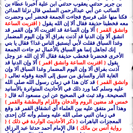
بن جرير حدثني يعقوب حدثني ابن علية أخبرنا عطاء بن
السائب عن أبي عبدالرحمن السلمي قال نزلنا المدائن
فكنا منها على فرسخ فجاءت الجمعة فحضر أبي وحضرت
معه فخطبنا حذيفة فقال ألا إن الله يقول
{ اقتربت الساعة
وانشق القمر }
ألا وإن الساعة قد اقتربت ألا وإن القمر قد
انشق ألا وإن الدنيا قد آذنت بفراق ألا وإن اليوم المضمار
وغدا السباق فقلت لأبي أيستبق الناس غدا؟ فقال يا بني
إنك لجاهل إنما هو السباق بالأعمال ثم جاءت الجمعة
الأخرى فحضرنا فخطب حذيفة فقال ألا إن الله عز وجل
يقول
{ اقتربت الساعة وانشق اقمر }
ألا وإن الدنيا قد
آذنت بفراق ألا وإن اليوم المضمار وغدا السباق ألا وإن
الغاية النار والسابق من سبق إلى الجنة وقوله تعالى
{
وانشق القمر }
قد كان هذا في زمان رسول الله صلى الله
عليه وسلم كما ورد ذلك في الأحاديث المتواترة بالأسانيد
الصحيحة.
وقد ثبت في الصحيح عن ابن مسعود أنه قال
{
خمس قد مضين الروم والدخان واللزام والبطشة والقمر }
وهذا أمر متفق عليه بين العلماء أي انشقاق القمر قد وقع
في زمان النبي صلى الله عليه وسلم وأنه كان إحدى
المعجزات الباهرات
{ ذكر الأحاديث الواردة في ذلك }
{
رواية أنس بن مالك }
قال الإمام أحمد حدثنا عبد الرزاق