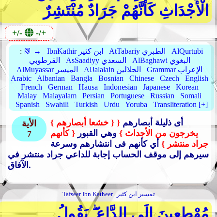
الْأَجْدَاثِ كَأَنَّهُمْ جَرَادٌ مُنْتَشِرٌ
+/-
-/+
AlQurtubi
AtTabariy الطبري
IbnKathir ابن كثير
📗 →
:
AlBaghawi البغوي
AsSaadiyy السعدي
القرطوبي
Grammar الإعراب
AlJalalain الجلالين
AlMuyassar الميسر
Arabic
Albanian
Bangla
Bosnian
Chinese
Czech
English
French
German
Hausa
Indonesian
Japanese
Korean
Malay
Malayalam
Persian
Portuguese
Russian
Somali
Spanish
Swahili
Turkish
Urdu
Yoruba
Transliteration [+]
أى ذليلة أبصارهم
{
{ خشعا أبصارهم }
الأية
يخرجون من الأجداث }
وهي القبور
{ كأنهم
7
جراد منتشر }
أي كأنهم فى انتشارهم وسرعة
سيرهم إلى موقف الحساب إجابة للداعي جراد منتشر في
الآفاق.
تفسير ابن كثير
Tafseer Ibn Katheer
مُهْطِعِينَ إِلَى الدَّاعِ ۖ يَقُولُ