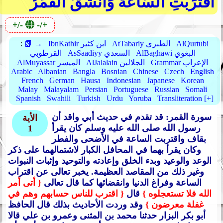
اقْتَرَبَتِ السَّاعَةُ وَانْشَقَّ الْقَمَرُ
+/-
-/+
AlQurtubi
AtTabariy الطبري
IbnKathir ابن كثير
📗 →
:
AlBaghawi البغوي
AsSaadiyy السعدي
القرطوبي
Grammar الإعراب
AlJalalain الجلالين
AlMuyassar الميسر
Arabic
Albanian
Bangla
Bosnian
Chinese
Czech
English
French
German
Hausa
Indonesian
Japanese
Korean
Malay
Malayalam
Persian
Portuguese
Russian
Somali
Spanish
Swahili
Turkish
Urdu
Yoruba
Transliteration [+]
سورة القمر: قد تقدم في حديث أبي واقد أن
الأية
رسول الله صلى الله عليه وسلم كان يقرأ
1
بقاف واقتربت الساعة في الأضحى والفطر
وكان يقرأ بهما في المحافل الكبار لاشتمالهما على ذكر
الوعد والوعيد وبدء الخلق وإعادته والتوحيد وإثبات النبوات
وغير ذلك من المقاصد العظيمة.
يخبر تعالى عن اقتراب
الساعة وفراغ الدنيا وانقضائها كما قال تعالى
{ أتى أمر
الله فلا تستعجلوه }
قال
{ اقترب للناس حسابهم وهم في
غفلة معرضون }
وقد وردت الأحاديث بذلك قال الحافظ
أبو بكر البزار حدثنا محمد بن المثنى وعمرو بن علي قالا