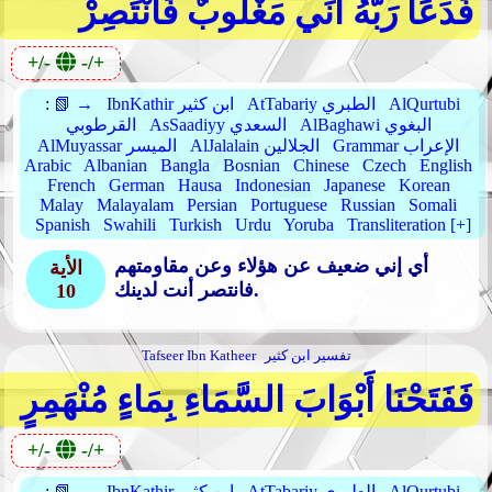
فَدَعَا رَبَّهُ أَنِّي مَغْلُوبٌ فَانْتَصِرْ
+/-
-/+
AlQurtubi
AtTabariy الطبري
IbnKathir ابن كثير
📗 →
:
AlBaghawi البغوي
AsSaadiyy السعدي
القرطوبي
Grammar الإعراب
AlJalalain الجلالين
AlMuyassar الميسر
Arabic
Albanian
Bangla
Bosnian
Chinese
Czech
English
French
German
Hausa
Indonesian
Japanese
Korean
Malay
Malayalam
Persian
Portuguese
Russian
Somali
Spanish
Swahili
Turkish
Urdu
Yoruba
Transliteration [+]
أي إني ضعيف عن هؤلاء وعن مقاومتهم
الأية
فانتصر أنت لدينك.
10
تفسير ابن كثير
Tafseer Ibn Katheer
فَفَتَحْنَا أَبْوَابَ السَّمَاءِ بِمَاءٍ مُنْهَمِرٍ
+/-
-/+
AlQurtubi
AtTabariy الطبري
IbnKathir ابن كثير
📗 →
: