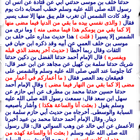
حدثنا خلف بن موسى حدثني أبي عن قتادة عن أنس أن
رسول الله صلى الله عليه وسلم خطب أصحابه ذات يوم
وقد كادت الشمس أن تغرب فلم يبق منها إلا سف يسير
فقال
{ والذى نفسي بيده ما بقي من الدنيا فيما مضى منها
إلا كما بقي من يومكم هذا فيما مضى منه }
وما نرى من
الشمس إلا يسيرا
{ قلت }
هذا حديث مداره على خلف بن
موسى بن خلف العمي عن أبيه وقد ذكره ابن حبان في
الثقات وقال ربما أخطأ
{ حديث آخر يعضد الذي قبله
ويفسره }
قال الإمام أحمد حدثنا الفضل بن دكين حدثنا
شريك حدثنا سلمة بن كهيل عن مجاهد عن ابن عمر قال:
كنا جلوسا عند النبي صلى الله عليه وسلم والشمس على
قعيقعان بعد العصر فقال
{ ما أعماركم في أعمار من
مضى إلا كما بقي من النهار فيما مضى }
وقال الإمام أحمد
حدثنا حسين حدثنا محمد بن مطرف عن أبي حازم عن
سهل ابن سعد قال: سمعت رسول الله صلى الله عليه
وسلم يقول
{ بعثت أنا والساعة هكذا }
وأشار بأصبعيه
السبابة والوسطى.
أخرجاه من حديث أبي حازم سلمة بن
دينار.
وقال الإمام أحمد حدثنا محمد بن عبيد أخبرنا
الأعمش عن أبي خالد عن وهب السوائي قال: قال رسول
الله صلى الله عليه وسلم
{ بعثت أنا والساعة كهذه من
هذه إن كادت لتسبقني }
وجمع الأعمش بين السبابة