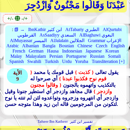
عَبْدَنَا وَقَالُوا مَجْنُونٌ وَازْدُجِرَ
+/-
-/+
AlQurtubi
AtTabariy الطبري
IbnKathir ابن كثير
📗 →
:
AlBaghawi البغوي
AsSaadiyy السعدي
القرطوبي
Grammar الإعراب
AlJalalain الجلالين
AlMuyassar الميسر
Arabic
Albanian
Bangla
Bosnian
Chinese
Czech
English
French
German
Hausa
Indonesian
Japanese
Korean
Malay
Malayalam
Persian
Portuguese
Russian
Somali
Spanish
Swahili
Turkish
Urdu
Yoruba
Transliteration [+]
يقول تعالى
{ كذبت }
قبل قومك يا محمد
{
الأية
قوم نوح فكذبوا عبدنا }
أي صرحوا له
9
بالتكذيب واتهموه بالجنون
{ وقالوا مجنون
وازدجر }
قال مجاهد وازدجر أي استطير جنونا وقيل
وازدجر أي انتهروه وزجروه وتواعدوه لئن لم تنته يا نوح
لتكونن من المرجومين قاله ابن زيد وهذا متوجه حسن.
تفسير ابن كثير
Tafseer Ibn Katheer