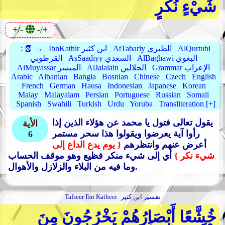
شَيْءٍ نُكُرٍ
+/-
-/+
AlQurtubi
AtTabariy الطبري
IbnKathir ابن كثير
📗 →
:
AlBaghawi البغوي
AsSaadiyy السعدي
القرطوبي
Grammar الإعراب
AlJalalain الجلالين
AlMuyassar الميسر
Arabic
Albanian
Bangla
Bosnian
Chinese
Czech
English
French
German
Hausa
Indonesian
Japanese
Korean
Malay
Malayalam
Persian
Portuguese
Russian
Somali
Spanish
Swahili
Turkish
Urdu
Yoruba
Transliteration [+]
يقول تعالى فتول يا محمد عن هؤلاء الذين إذا
الأية
رأوا آية يعرضوا ويقولوا هذا سحر مستمر
6
أعرض عنهم وانتظرهم
{ يوم يدع الداع إلى
شيء نكر }
أي إلى شيء منكر فظيع وهو موقف الحساب
وما فيه من البلاء والزلازل والأهوال.
تفسير ابن كثير
Tafseer Ibn Katheer
خُشَّعًا أَبْصَارُهُمْ يَخْرُجُونَ مِنَ