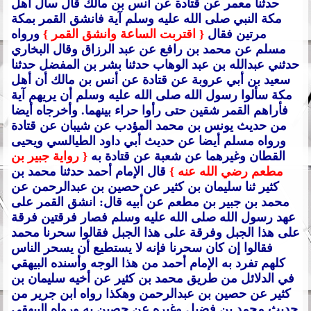
حدثنا معمر عن قتادة عن أنس بن مالك قال سأل أهل
مكة النبي صلى الله عليه وسلم آية فانشق القمر بمكة
مرتين فقال
{ اقتربت الساعة وانشق القمر }
ورواه
مسلم عن محمد بن رافع عن عبد الرزاق وقال البخاري
حدثني عبدالله بن عبد الوهاب حدثنا بشر بن المفضل حدثنا
سعيد بن أبي عروبة عن قتادة عن أنس بن مالك أن أهل
مكة سألوا رسول الله صلى الله عليه وسلم أن يريهم آية
فأراهم القمر شقين حتى رأوا حراء بينهما.
وأخرجاه أيضا
من حديث يونس بن محمد المؤدب عن شيبان عن قتادة
ورواه مسلم أيضا عن حديث أبي داود الطيالسي ويحيى
القطان وغيرهما عن شعبة عن قتادة به
{ رواية جبير بن
مطعم رضي الله عنه }
قال الإمام أحمد حدثنا محمد بن
كثير ثنا سليمان بن كثير عن حصين بن عبدالرحمن عن
محمد بن جبير بن مطعم عن أبيه قال: انشق القمر على
عهد رسول الله صلى الله عليه وسلم فصار فرقتين فرقة
على هذا الجبل وفرقة على هذا الجبل فقالوا سحرنا محمد
فقالوا إن كان سحرنا فإنه لا يستطيع أن يسحر الناس
كلهم تفرد به الإمام أحمد من هذا الوجه وأسنده البيهقي
في الدلائل من طريق محمد بن كثير عن أخيه سليمان بن
كثير عن حصين بن عبدالرحمن وهكذا رواه ابن جرير من
حديث محمد بن فضيل وغيره عن حصين به ورواه البيهقي