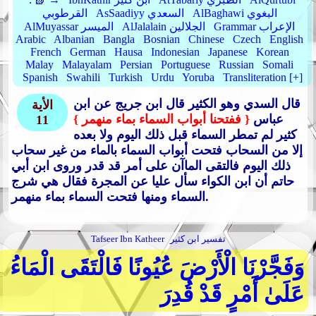
AlBaghawi البغوي
AsSaadiyy السعدي
القرطوبي
Grammar الإعراب
AlJalalain الجلالين
AlMuyassar الميسر
Arabic
Albanian
Bangla
Bosnian
Chinese
Czech
English
French
German
Hausa
Indonesian
Japanese
Korean
Malay
Malayalam
Persian
Portuguese
Russian
Somali
Spanish
Swahili
Turkish
Urdu
Yoruba
Transliteration [+]
قال السدي وهو الكثير قال ابن جريج عن ابن
الأية
عباس
{ ففتحنا أبواب السماء بماء منهمر }
11
كثير لم تمطر السماء قبل ذلك اليوم ولا بعده
إلا من السحاب فتحت أبواب السماء بالماء من غير سحاب
ذلك اليوم فالتقى الماآن على أمر قد قدر وروى ابن أبي
حاتم أن ابن الكواء سأل عليا عن المجرة فقال هي شرج
السماء ومنها فتحت السماء بماء منهمر.
تفسير ابن كثير
Tafseer Ibn Katheer
وَفَجَّرْنَا الْأَرْضَ عُيُونًا فَالْتَقَى الْمَاءُ
عَلَىٰ أَمْرٍ قَدْ قُدِرَ