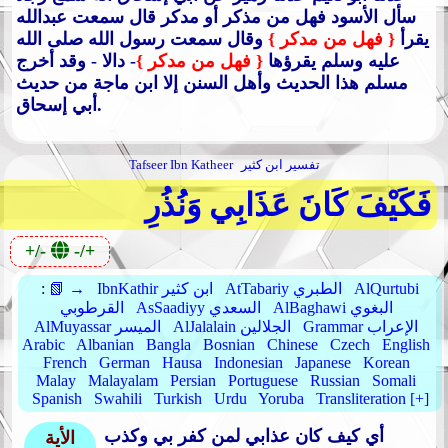
سأل الأسود فهل من مذكر أو مدكر قال سمعت عبدالله
يقرأ
{ فهل من مدكر }
وقال سمعت رسول الله صلى الله
عليه وسلم يقرؤها
{ فهل من مدكر }
- دالا - وقد أخرج
مسلم هذا الحديث وأهل السنن إلا ابن ماجة من حديث
أبي إسحاق.
تفسير ابن كثير
Tafseer Ibn Katheer
فَكَيْفَ كَانَ عَذَابِي وَنُذُرِ
+/-
-/+
AlQurtubi
AtTabariy الطبري
IbnKathir ابن كثير
📗 →
:
AlBaghawi البغوي
AsSaadiyy السعدي
القرطوبي
Grammar الإعراب
AlJalalain الجلالين
AlMuyassar الميسر
Arabic
Albanian
Bangla
Bosnian
Chinese
Czech
English
French
German
Hausa
Indonesian
Japanese
Korean
Malay
Malayalam
Persian
Portuguese
Russian
Somali
Spanish
Swahili
Turkish
Urdu
Yoruba
Transliteration [+]
أي كيف كان عذابي لمن كفر بي وكذب
الأية