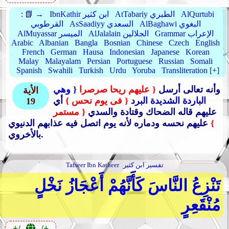
AlQurtubi
AtTabariy الطبري
IbnKathir ابن كثير
📗 →
:
AlBaghawi البغوي
AsSaadiyy السعدي
القرطوبي
Grammar الإعراب
AlJalalain الجلالين
AlMuyassar الميسر
Arabic
Albanian
Bangla
Bosnian
Chinese
Czech
English
French
German
Hausa
Indonesian
Japanese
Korean
Malay
Malayalam
Persian
Portuguese
Russian
Somali
Spanish
Swahili
Turkish
Urdu
Yoruba
Transliteration [+]
وأنه تعالى أرسل
{ عليهم ريحا صرصرا
{ وهي
الأية
الباردة الشديدة البرد
{ فى يوم نحس }
أي
19
عليهم قاله الضحاك وقتادة والسدي
{ مستمر
}
عليهم نحسه ودماره لأنه يوم اتصل فيه عذابهم الدنيوي
بالأخروي.
تفسير ابن كثير
Tafseer Ibn Katheer
تَنْزِعُ النَّاسَ كَأَنَّهُمْ أَعْجَازُ نَخْلٍ
مُنْقَعِرٍ
+/-
-/+