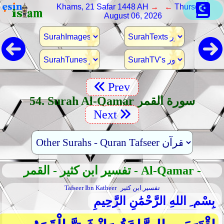
Khams, 21 Safar 1448 AH
→ ←
Thursday,
August 06, 2026
Prev
54. Surah Al-Qamar سورة القمر
Next
تفسير ابن كثير - القمر - Al-Qamar -
تفسير ابن كثير
Tafseer Ibn Katheer
بِسْم ِ اللهِ الرَّحْمَٰنِ الرَّحِيمِ