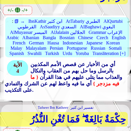
+/-
-/+
AlQurtubi
AtTabariy الطبري
IbnKathir ابن كثير
📗 →
:
AlBaghawi البغوي
AsSaadiyy السعدي
القرطوبي
Grammar الإعراب
AlJalalain الجلالين
AlMuyassar الميسر
Arabic
Albanian
Bangla
Bosnian
Chinese
Czech
English
French
German
Hausa
Indonesian
Japanese
Korean
Malay
Malayalam
Persian
Portuguese
Russian
Somali
Spanish
Swahili
Turkish
Urdu
Yoruba
Transliteration [+]
أي من الأخبار عن قصص الأمم المكذبين
الأية
بالرسل وما حل بهم من العقاب والنكال
4
والعذاب مما يتلى عليهم في هذا القرآن
{ ما
فيه مزدجر }
أي ما فيه واعظ لهم عن الشرك والتمادي
على التكذيب.
تفسير ابن كثير
Tafseer Ibn Katheer
حِكْمَةٌ بَالِغَةٌ ۖ فَمَا تُغْنِ النُّذُرُ