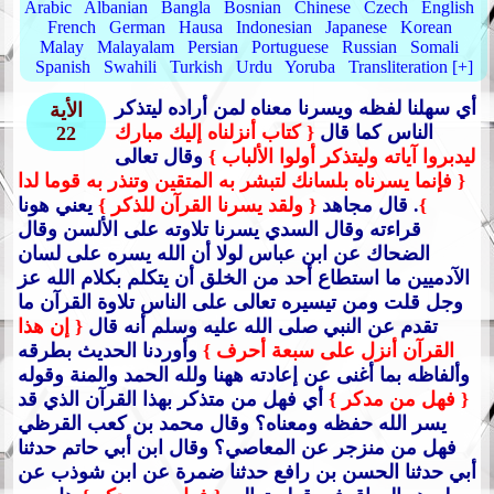
Arabic
Albanian
Bangla
Bosnian
Chinese
Czech
English
French
German
Hausa
Indonesian
Japanese
Korean
Malay
Malayalam
Persian
Portuguese
Russian
Somali
Spanish
Swahili
Turkish
Urdu
Yoruba
Transliteration [+]
أي سهلنا لفظه ويسرنا معناه لمن أراده ليتذكر
الأية
الناس كما قال
{ كتاب أنزلناه إليك مبارك
22
ليدبروا آياته وليتذكر أولوا الألباب }
وقال تعالى
{ فإنما يسرناه بلسانك لتبشر به المتقين وتنذر به قوما لدا
}
. قال مجاهد
{ ولقد يسرنا القرآن للذكر }
يعني هونا
قراءته وقال السدي يسرنا تلاوته على الألسن وقال
الضحاك عن ابن عباس لولا أن الله يسره على لسان
الآدميين ما استطاع أحد من الخلق أن يتكلم بكلام الله عز
وجل قلت ومن تيسيره تعالى على الناس تلاوة القرآن ما
تقدم عن النبي صلى الله عليه وسلم أنه قال
{ إن هذا
القرآن أنزل على سبعة أحرف }
وأوردنا الحديث بطرقه
وألفاظه بما أغنى عن إعادته ههنا ولله الحمد والمنة وقوله
{ فهل من مدكر }
أي فهل من متذكر بهذا القرآن الذي قد
يسر الله حفظه ومعناه؟ وقال محمد بن كعب القرظي
فهل من منزجر عن المعاصي؟ وقال ابن أبي حاتم حدثنا
أبي حدثنا الحسن بن رافع حدثنا ضمرة عن ابن شوذب عن