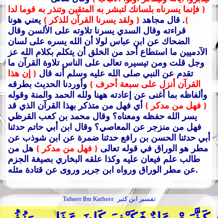
{ فإنما يسرناه بلسانك لتبشر به المتقين وتنذر به قوما لدا
}
. قال مجاهد
{ ولقد يسرنا القرآن للذكر }
يعني هونا
قراءته وقال السدي يسرنا تلاوته على الألسن وقال
الضحاك عن ابن عباس لولا أن الله يسره على لسان
الآدميين ما استطاع أحد من الخلق أن يتكلم بكلام الله عز
وجل قلت ومن تيسيره تعالى على الناس تلاوة القرآن ما
تقدم عن النبي صلى الله عليه وسلم أنه قال
{ إن هذا
القرآن أنزل على سبعة أحرف }
وأوردنا الحديث بطرقه
وألفاظه بما أغنى عن إعادته ههنا ولله الحمد والمنة وقوله
{ فهل من مدكر }
أي فهل من متذكر بهذا القرآن الذي قد
يسر الله حفظه ومعناه؟ وقال محمد بن كعب القرظي
فهل من منزجر عن المعاصي؟ وقال ابن أبي حاتم حدثنا
أبي حدثنا الحسن بن رافع حدثنا ضمرة عن ابن شوذب عن
مطر هو الوراق في قوله تعالى
{ فهل من مدكر }
هل من
طالب علم فيعان عليه وكذا علقه البخاري بصيغة الجزم
عن مطر الوراق ورواه ابن جرير وروى عن قتادة مثله.
تفسير ابن كثير
Tafseer Ibn Katheer