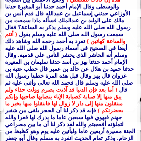
والوسطى وقال الإمام أحمد حدثنا أبو المغيرة حدثنا
الأوزاعي حدثني إسماعيل بن عبيدالله قال قدم أنس بن
مالك على الوليد بن عبدالملك فسأله ماذا سمعت من
رسول الله صلى الله عليه وسلم يذكر به الساعة؟ فقال
سمعت رسول الله صلى الله عليه وسلم يقول
{ أنتم
والساعة كهاتين }
تفرد به أحمد رحمه الله وشاهد ذلك
أيضا في الصحيح في أسماء رسول الله صلى الله عليه
وسلم أنه الحاشر الذي يحشر الناس على قدميه.
وقال
الإمام أحمد حدثنا بهز بن أسد حدثنا سليمان بن المغيرة
حدثنا حميد بن هلال عن خالد بن عمير قال خطب عتبة بن
غزوان قال بهز وقال قبل هذه المرة خطبنا رسول الله
صلى الله عليه وسلم قال فحمد الله تعالى وأثنى عليه ثم
قال
{ أما بعد فإن الدنيا قد آذنت بصرم وولت حذاء ولم
يبق منها إلا صبابة كصبابة الإناء يتصابها صاحبها وإنكم
منتقلون منها إلى دار لا زوال لها فانتقلوا منها بخير ما
بحضرتكم }
فإنه قد ذكر لنا أن الحجر يلقى من شفير
جهنم فيهوي فيها سبعين عاما ما يدرك لها قعرا والله
لتملؤنه أفعجبتم والله لقد ذكر لنا أن ما بين مصراعي
الجنة مسيرة أربعين عاما وليأتين عليه يوم وهو كظيظ من
الزحام.
وذكر تمام الحديث انفرد به مسلم وقال أبو جعفر