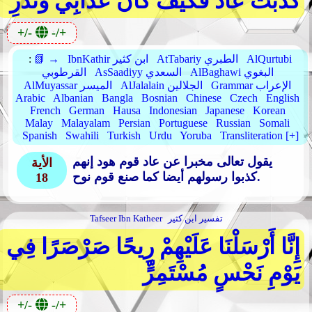
كَذَّبَتْ عَادٌ فَكَيْفَ كَانَ عَذَابِي وَنُذُرِ
+/-
-/+
AlQurtubi
AtTabariy الطبري
IbnKathir ابن كثير
📗 →
:
AlBaghawi البغوي
AsSaadiyy السعدي
القرطوبي
Grammar الإعراب
AlJalalain الجلالين
AlMuyassar الميسر
Arabic
Albanian
Bangla
Bosnian
Chinese
Czech
English
French
German
Hausa
Indonesian
Japanese
Korean
Malay
Malayalam
Persian
Portuguese
Russian
Somali
Spanish
Swahili
Turkish
Urdu
Yoruba
Transliteration [+]
يقول تعالى مخبرا عن عاد قوم هود إنهم
الأية
كذبوا رسولهم أيضا كما صنع قوم نوح.
18
تفسير ابن كثير
Tafseer Ibn Katheer
إِنَّا أَرْسَلْنَا عَلَيْهِمْ رِيحًا صَرْصَرًا فِي
يَوْمِ نَحْسٍ مُسْتَمِرٍّ
+/-
-/+