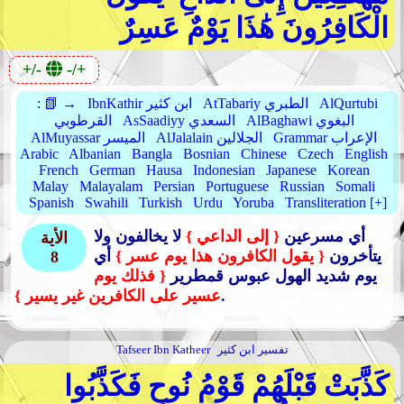
الْكَافِرُونَ هَٰذَا يَوْمٌ عَسِرٌ
+/-
-/+
AlQurtubi
AtTabariy الطبري
IbnKathir ابن كثير
📗 →
:
AlBaghawi البغوي
AsSaadiyy السعدي
القرطوبي
Grammar الإعراب
AlJalalain الجلالين
AlMuyassar الميسر
Arabic
Albanian
Bangla
Bosnian
Chinese
Czech
English
French
German
Hausa
Indonesian
Japanese
Korean
Malay
Malayalam
Persian
Portuguese
Russian
Somali
Spanish
Swahili
Turkish
Urdu
Yoruba
Transliteration [+]
أي مسرعين
{ إلى الداعي }
لا يخالفون ولا
الأية
يتأخرون
{ يقول الكافرون هذا يوم عسر }
أي
8
يوم شديد الهول عبوس قمطرير
{ فذلك يوم
.
عسير على الكافرين غير يسير }
تفسير ابن كثير
Tafseer Ibn Katheer
كَذَّبَتْ قَبْلَهُمْ قَوْمُ نُوحٍ فَكَذَّبُوا