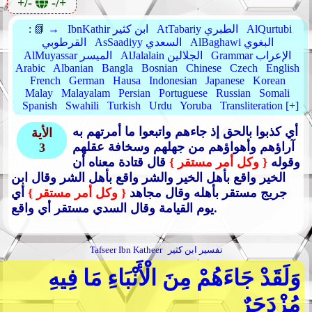
+/-
-/+
AlQurtubi
AtTabariy الطبري
IbnKathir ابن كثير
📗 →
:
AlBaghawi البغوي
AsSaadiyy السعدي
القرطوبي
Grammar الإعراب
AlJalalain الجلالين
AlMuyassar الميسر
Arabic
Albanian
Bangla
Bosnian
Chinese
Czech
English
French
German
Hausa
Indonesian
Japanese
Korean
Malay
Malayalam
Persian
Portuguese
Russian
Somali
Spanish
Swahili
Turkish
Urdu
Yoruba
Transliteration [+]
أي كذبوا بالحق إذ جاءهم واتبعوا ما أمرتهم به
الأية
آراؤهم وأهواؤهم من جهلهم وسخافة عقلهم
3
وقوله
{ وكل أمر مستقر }
قال قتادة معناه أن
الخير واقع بأهل الخير والشر واقع بأهل الشر وقال ابن
جريج مستقر بأهله وقال مجاهد
{ وكل أمر مستقر }
أي
يوم القيامة وقال السدي مستقر أي واقع.
تفسير ابن كثير
Tafseer Ibn Katheer
وَلَقَدْ جَاءَهُمْ مِنَ الْأَنْبَاءِ مَا فِيهِ
مُزْدَجَرٌ