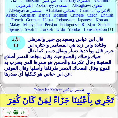
AlQurtubi
AtTabariy الطبري
IbnKathir ابن كثير
📗 →
:
AlBaghawi البغوي
AsSaadiyy السعدي
القرطوبي
Grammar الإعراب
AlJalalain الجلالين
AlMuyassar الميسر
Arabic
Albanian
Bangla
Bosnian
Chinese
Czech
English
French
German
Hausa
Indonesian
Japanese
Korean
Malay
Malayalam
Persian
Portuguese
Russian
Somali
Spanish
Swahili
Turkish
Urdu
Yoruba
Transliteration [+]
قال ابن عباس وسعيد بن جبير والقرظي
الأية
وقتادة وابن زيد هي المسامير واختاره ابن
13
جرير قال وواحدها دسار ويقال دسير كما يقال
حبيك وحباك والجمع حبك وقال مجاهد الدسر أضلاع
السفينة وقال عكرمة والحسن هو صدرها الذي يضرب به
الموج وقال الضحاك الدسر طرفاها وأصلها وقال العوفي
عن ابن عباس هو كلكلها أي صدرها.
تفسير ابن كثير
Tafseer Ibn Katheer
تَجْرِي بِأَعْيُنِنَا جَزَاءً لِمَنْ كَانَ كُفِرَ
+/-
-/+