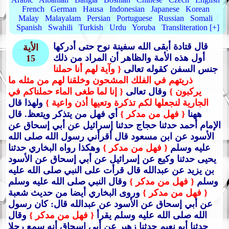
French
German
Hausa
Indonesian
Japanese
Korean
Malay
Malayalam
Persian
Portuguese
Russian
Somali
Spanish
Swahili
Turkish
Urdu
Yoruba
Transliteration [+]
قال قتادة أبقى الله سفينة نوح حتى أدركها
الأية
أول هذه الأمة والظاهر أن المراد من ذلك
15
جنس السفن كقوله تعالى
{ وآية لهم أنا حملنا
ذريتهم في الفلك المشحون وخلقنا لهم من مثله ما
يركبون }
وقال تعالى
{ إنا لما طغى الماء حملناكم في
الجارية لنجعلها لكم تذكرة وتعيها أذن واعية }
ولهذا قال
ههنا
{ فهل من مدكر }
أي فهل من يتذكر ويتعظ.
قال
الإمام أحمد حدثنا حجاج حدثنا إسرائيل عن أبي إسحاق عن
الأسود عن ابن مسعود قال أقرأني رسول الله صلى الله
عليه وسلم
{ فهل من مدكر }
وهكذا رواه البخاري حدثنا
يحيى حدثنا وكيع عن إسرائيل عن أبي إسحاق عن الأسود
بن يزيد عن عبدالله قال قرأت على النبي صلى الله عليه
وسلم
{ فهل من مدكر }
وقال النبي صلى الله عليه وسلم
{ فهل من مدكر }
وروى البخاري أيضا من حديث شعبة
عن أبي إسحاق عن الأسود عن عبدالله قال: كان رسول
الله صلى الله عليه وسلم يقرأ
{ فهل من مدكر }
وقال
حدثنا أبو نعيم حدثنا زهير عن أبي إسحاق أنه سمع رجلا