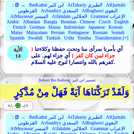
AlQurtubi
AtTabariy الطبري
IbnKathir ابن كثير
📗 →
:
AlBaghawi البغوي
AsSaadiyy السعدي
القرطوبي
Grammar الإعراب
AlJalalain الجلالين
AlMuyassar الميسر
Arabic
Albanian
Bangla
Bosnian
Chinese
Czech
English
French
German
Hausa
Indonesian
Japanese
Korean
Malay
Malayalam
Persian
Portuguese
Russian
Somali
Spanish
Swahili
Turkish
Urdu
Yoruba
Transliteration [+]
أي بأمرنا بمرأى منا وتحت حفظنا وكلاءتنا
{
الأية
جزاء لمن كان كفر }
أي جزاء لهم.
على
14
كفرهم بالله وانتصارا لنوح عليه السلام.
تفسير ابن كثير
Tafseer Ibn Katheer
وَلَقَدْ تَرَكْنَاهَا آيَةً فَهَلْ مِنْ مُدَّكِرٍ
+/-
-/+
AlQurtubi
AtTabariy الطبري
IbnKathir ابن كثير
📗 →
:
AlBaghawi البغوي
AsSaadiyy السعدي
القرطوبي
Grammar الإعراب
AlJalalain الجلالين
AlMuyassar الميسر
Arabic
Albanian
Bangla
Bosnian
Chinese
Czech
English