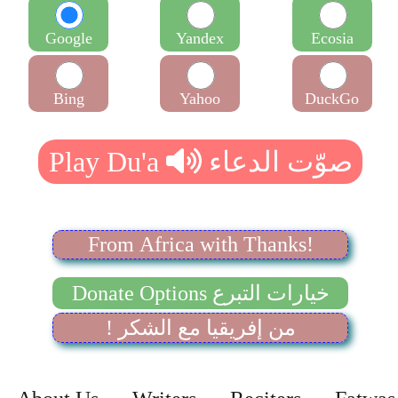
Google
Yandex
Ecosia
Bing
Yahoo
DuckGo
From Africa with Thanks!
Donate Options خيارات التبرع
! من إفريقيا مع الشكر