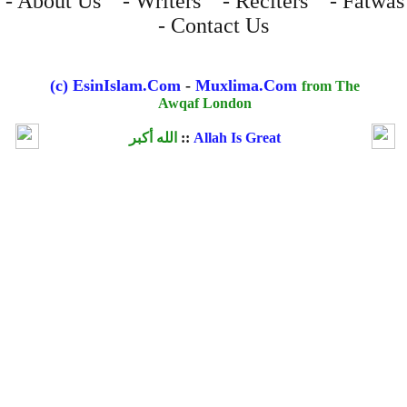
- About Us - Writers - Reciters - Fatwas
- Contact Us
(c) EsinIslam.Com
-
Muxlima.Com
from The
Awqaf London
Allah Is Great
::
الله أكبر