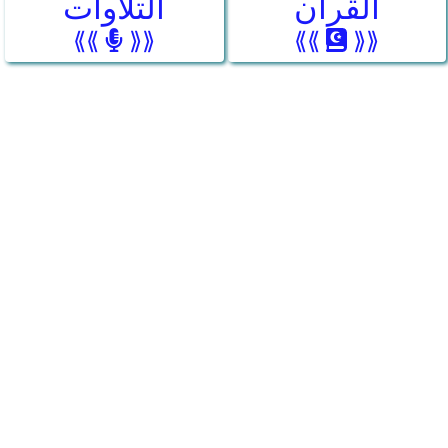
القرآن
التلاوات
⟪⟪
⟫⟫
⟪⟪
⟫⟫