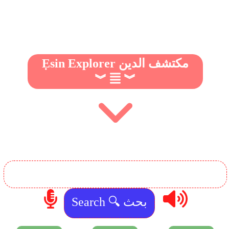
Ẹsin Explorer مكتشف الدين
︾
︾