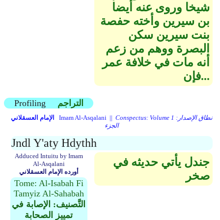
شيخا وروى عنه أيضا
بن سيرين وأخته حفصة
بنت سيرين سكن
البصرة ووهم من زعم
أنه مات في خلافة عمر
فإن...
التراجم
Profiling
Conspectus: Volume 1 نطاق الإصدار:
Imam Al-Asqalani ||
الإمام العسقلاني
الجزء
Jndl Y'aty Hdythh
Adduced Intuitu by Imam
جندل يأتي حديثه في
Al-Asqalani
أورده الإمام العسقلاني
صخر
Tome: Al-Isabah Fi
Tamyiz Al-Sahabah
التَّصنيف: الإصابة في
تمييز الصحابة