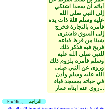
آبائه أن سعدا اشتكي
إلى النبي صلى الله
عليه وسلم قلة ذات يده
فأمره بالتجارة فخرج
إلى السوق فاشترى
شيئا من قرظ فباعه
فربح فيه فذكر ذلك
للنبي صلى الله عليه
وسلم فأمره بلزوم ذلك
وروى عن النبي صلى
الله عليه وسلم وأذن
في حياته بمسجد قباء
روى عنه ابناه عمار...
التراجم
Profiling
Conspectus: Volume 1 نطاق الإصدار:
Imam Al-Asqalani ||
الإمام العسقلاني