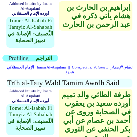
Adduced Intuitu by Imam
إبراهيم بن الحارث بن
Al-Asqalani
أورده الإمام العسقلاني
هشام يأتي ذكره في
Tome: Al-Isabah Fi
عبد الرحمن بن الحارث
Tamyiz Al-Sahabah
التَّصنيف: الإصابة في
تمييز الصحابة
التراجم
Profiling
Conspectus: Volume 3 نطاق الإصدار:
Imam Al-Asqalani ||
الإمام العسقلاني
الجزء
Trfh al-Taiy Wald Tamim Awrdh Said
Adduced Intuitu by Imam
طرفة الطائي والد تميم
Al-Asqalani
أورده الإمام العسقلاني
أورده سعيد بن يعقوب
Tome: Al-Isabah Fi
في الصحابة وروى عن
Tamyiz Al-Sahabah
أحمد بن عصام عن أبي
التَّصنيف: الإصابة في
تمييز الصحابة
بكر الحنفي عن الثوري