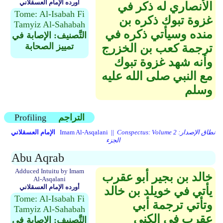
أورده الإمام العسقلاني
الأنصاري له ذكر في
Tome: Al-Isabah Fi
غزوة تبوك ذكره بن
Tamyiz Al-Sahabah
منده وسيأتي ذكره في
التَّصنيف: الإصابة في
تمييز الصحابة
ترجمة كعب بن الخزرج
وأنه شهد غزوة تبوك
مع النبي صلى الله عليه
وسلم
التراجم
Profiling
Conspectus: Volume 2 نطاق الإصدار:
Imam Al-Asqalani ||
الإمام العسقلاني
الجزء
Abu Aqrab
Adduced Intuitu by Imam
خالد بن بجير أبو عقرب
Al-Asqalani
أورده الإمام العسقلاني
يأتي في خويلد بن خالد
Tome: Al-Isabah Fi
وتأتي ترجمة أبي
Tamyiz Al-Sahabah
عقرب في الكنى
التَّصنيف: الإصابة في