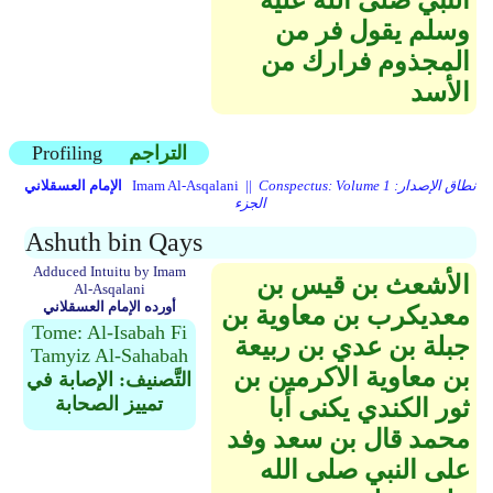
النبي صلى الله عليه
وسلم يقول فر من
المجذوم فرارك من
الأسد
التراجم
Profiling
Conspectus: Volume 1 نطاق الإصدار:
Imam Al-Asqalani ||
الإمام العسقلاني
الجزء
Ashuth bin Qays
Adduced Intuitu by Imam
الأشعث بن قيس بن
Al-Asqalani
أورده الإمام العسقلاني
معديكرب بن معاوية بن
Tome: Al-Isabah Fi
جبلة بن عدي بن ربيعة
Tamyiz Al-Sahabah
بن معاوية الاكرمين بن
التَّصنيف: الإصابة في
تمييز الصحابة
ثور الكندي يكنى أبا
محمد قال بن سعد وفد
على النبي صلى الله