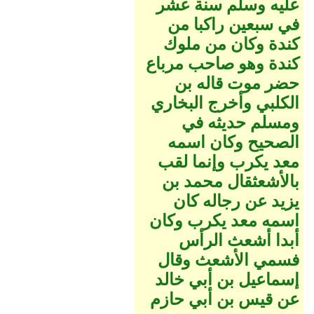
عليه وسلم سنة عشر
في سبعين راكبا من
كندة وكان من ملوك
كندة وهو صاحب مرباع
حضر موت قاله بن
الكلبي وأخرج البخاري
ومسلم حديثه في
الصحيح وكان اسمه
معد يكرب وإنما لقب
بالأشعثقال محمد بن
يزيد عن رجاله كان
اسمه معد يكرب وكان
أبدا أشعث الرأس
فسمي الأشعث وقال
إسماعيل بن أبي خالد
عن قيس بن أبي حازم