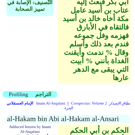
أبي بكر فبعث إليه
التَّصنيف: الإصابة في
تمييز الصحابة
عتاب بن أسيد عامل
مكة أخاه خالد بن أسيد
فالتقاه في الأبارق
فهزمه وفل جموعه
فندم بعد ذلك وأسلم
وقال % ندمت وأيقنت
الغداة بأنني % أبيت
التي يبقى مع الدهر
عارها
التراجم
Profiling
Conspectus: Volume 2 نطاق الإصدار:
Imam Al-Asqalani ||
الإمام العسقلاني
الجزء
al-Hakam bin Abi al-Hakam al-Ansari
Adduced Intuitu by Imam
الحكم بن أبي الحكم
Al-Asqalani