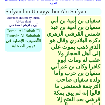
الجزء
Sufyan bin Umayya bin Abi Sufyan
Adduced Intuitu by Imam
سفيان بن أمية بن أبي
Al-Asqalani
أورده الإمام العسقلاني
سفيان بن أمية بن عبد
Tome: Al-Isabah Fi
شمس القرشي الزهري
Tamyiz Al-Sahabah
ذكره البلاذري وقال هو
التَّصنيف: الإصابة في
تمييز الصحابة
الذي ذهب بموت علي
إلى أهل الحجاز ولا
عقب له ومات أبوه
كافرا وكان بن عم أبي
سفيان بن حرب وأما
ولده سفيان صاحب
الترجمة فمقتضى ما
قالوا إنه لم يبق بمكة
قرشي بعد الفتح إلا