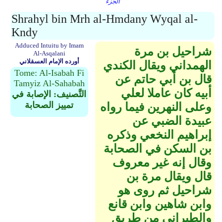
الجزء
Shrahyl bin Mrh al-Hmdany Wyqal al-
Kndy
Adduced Intuitu by Imam
شراحيل بن مرة
Al-Asqalani
أورده الإمام العسقلاني
الهمداني ويقال الكندي
Tome: Al-Isabah Fi
قال بن أبي حاتم عن
Tamyiz Al-Sahabah
أبيه كان عاملا لعلي
التَّصنيف: الإصابة في
تمييز الصحابة
وعلى النهرين فيما رواه
عبيدة الضبي عن
إبراهيم النخعي وذكره
بن السكن في الصحابة
وقال إنه غير معروف
قال ويقال مرة بن
شراحيل ثم روى هو
وابن شاهين وابن قانع
والطبراني من طريق