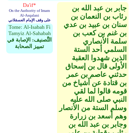
Da'if*
جابر بن عبد الله بن
On the Authority of Imam
رئاب بن النعمان بن
Al-Asqalani
على وقف الإمام العسقلاني
سنان بن عبيد بن عدي
Tome: Al-Isabah Fi
بن غنم بن كعب بن
Tamyiz Al-Sahabah
التَّصنيف: الإصابة في
سلمة الأنصاري
تمييز الصحابة
السلمي أحد الستة
الذين شهدوا العقبة
الأولى قال بن إسحاق
حدثني عاصم بن عمر
بن قتادة عن أشياخ من
قومه قالوا لما لقي
النبي صلى الله عليه
وسلم الستة من الأنصار
وهم أسعد بن زرارة
وجابر بن عبد الله بن
رئاب وقطبة بن عامر