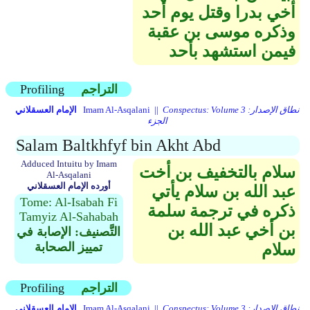
أخي بدرا وقتل يوم أحد
وذكره موسى بن عقبة
فيمن استشهد بأحد
التراجم
Profiling
Conspectus: Volume 3 نطاق الإصدار:
Imam Al-Asqalani ||
الإمام العسقلاني
الجزء
Salam Baltkhfyf bin Akht Abd
Adduced Intuitu by Imam
سلام بالتخفيف بن أخت
Al-Asqalani
أورده الإمام العسقلاني
عبد الله بن سلام يأتي
Tome: Al-Isabah Fi
ذكره في ترجمة سلمة
Tamyiz Al-Sahabah
بن أخي عبد الله بن
التَّصنيف: الإصابة في
تمييز الصحابة
سلام
التراجم
Profiling
Conspectus: Volume 3 نطاق الإصدار:
Imam Al-Asqalani ||
الإمام العسقلاني