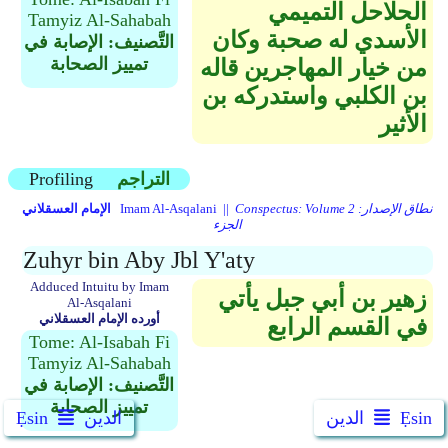
الحلاحل التميمي
Tamyiz Al-Sahabah
الأسدي له صحبة وكان
التَّصنيف: الإصابة في
تمييز الصحابة
من خيار المهاجرين قاله
بن الكلبي واستدركه بن
الأثير
التراجم
Profiling
Conspectus: Volume 2 نطاق الإصدار:
Imam Al-Asqalani ||
الإمام العسقلاني
الجزء
Zuhyr bin Aby Jbl Y'aty
Adduced Intuitu by Imam
زهير بن أبي جبل يأتي
Al-Asqalani
أورده الإمام العسقلاني
في القسم الرابع
Tome: Al-Isabah Fi
Tamyiz Al-Sahabah
التَّصنيف: الإصابة في
تمييز الصحابة
Ẹsin
الدين
الدين
Ẹsin