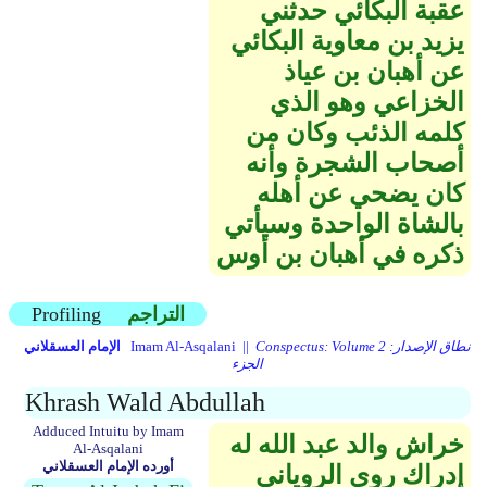
عقبة البكائي حدثني
يزيد بن معاوية البكائي
عن أهبان بن عياذ
الخزاعي وهو الذي
كلمه الذئب وكان من
أصحاب الشجرة وأنه
كان يضحي عن أهله
بالشاة الواحدة وسيأتي
ذكره في أهبان بن أوس
التراجم
Profiling
Conspectus: Volume 2 نطاق الإصدار:
Imam Al-Asqalani ||
الإمام العسقلاني
الجزء
Khrash Wald Abdullah
Adduced Intuitu by Imam
خراش والد عبد الله له
Al-Asqalani
أورده الإمام العسقلاني
إدراك روى الروياني