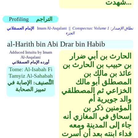
شهدت...
التراجم
Profiling
Conspectus: Volume 1 نطاق الإصدار:
Imam Al-Asqalani ||
الإمام العسقلاني
الجزء
al-Harith bin Abi Drar bin Habib
Adduced Intuitu by Imam
الحارث بن أبي ضرار
Al-Asqalani
أورده الإمام العسقلاني
بن حبيب بن الحارث بن
Tome: Al-Isabah Fi
عائذ بن مالك بن
Tamyiz Al-Sahabah
المصطلق أبو مالك
التَّصنيف: الإصابة في
تمييز الصحابة
الخزاعي ثم المصطلقي
والد جويرية أم
المؤمنين ذكر بن
إسحاق في المغازي أنه
جاء إلى المدينة ومعه
فداء ابنته بعد أن أسرت