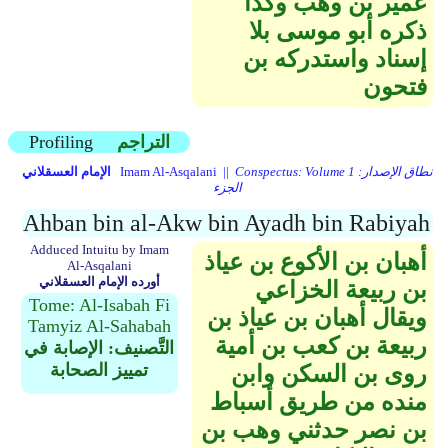
عمير بن وهب وكذا
ذكره أبو موسى بلا
إسناد واستدركه بن
فتحون
التراجم
Profiling
Conspectus: Volume 1 نطاق الإصدار:
Imam Al-Asqalani ||
الإمام العسقلاني
الجزء
Ahban bin al-Akw bin Ayadh bin Rabiyah
Adduced Intuitu by Imam
أهبان بن الأكوع بن عياذ
Al-Asqalani
أورده الإمام العسقلاني
بن ربيعة الخزاعي
Tome: Al-Isabah Fi
ويقال أهبان بن عياذ بن
Tamyiz Al-Sahabah
ربيعة بن كعب بن أمية
التَّصنيف: الإصابة في
تمييز الصحابة
روى بن السكن وابن
منده من طريق أسباط
بن نصر حدثني وهب بن