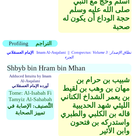
أسلم وحج مع النبي
صلى الله عليه وسلم
حجة الوداع أن يكون له
صحبة
التراجم
Profiling
Conspectus: Volume 3 نطاق الإصدار:
Imam Al-Asqalani ||
الإمام العسقلاني
الجزء
Shbyb bin Hram bin Mhan
Adduced Intuitu by Imam
شبيب بن حرام بن
Al-Asqalani
أورده الإمام العسقلاني
مهان بن وهب بن لقيط
Tome: Al-Isabah Fi
بن يعمر الشداخ الكناني
Tamyiz Al-Sahabah
الليثي شهد الحديبية
التَّصنيف: الإصابة في
تمييز الصحابة
قاله بن الكلبي والطبري
واستدركه بن فتحون
وابن الأثير