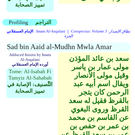
تمييز الصحابة
التراجم
Profiling
Conspectus: Volume 3 نطاق الإصدار:
Imam Al-Asqalani ||
الإمام العسقلاني
الجزء
Sad bin Aaid al-Mudhn Mwla Amar
Adduced Intuitu by Imam
سعد بن عائد المؤذن
Al-Asqalani
أورده الإمام العسقلاني
مولى عمار بن ياسر
Tome: Al-Isabah Fi
وقيل مولى الأنصار
Tamyiz Al-Sahabah
ويقال اسم أبيه عبد
التَّصنيف: الإصابة في
تمييز الصحابة
الرحمن كان يتجر
بالقرظ فقيل له سعد
القرظ وروى البغوي
عن القاسم بن محمد
بن عمر بن حفص بن
عمر بن سعد القرظ عن