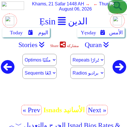
Khams, 21 Safar 1448 AH
→ ←
Thursday,
August 06, 2026
الدين
Ẹsin
الأمس
Yẹsday
اليوم
Today
Stories
Quran
مشاركة
Share
Next »
Isnads الأسانيد
« Prev
︿﹀ الجرح والتعديل Isnad Bios Rates &