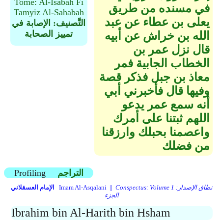
Tome: Al-Isabah Fi
في مسنده من طريق
Tamyiz Al-Sahabah
يعلى بن عطاء عن عبد
التَّصنيف: الإصابة في
تمييز الصحابة
الله بن خراش عن أبيه
قال نزل عمر بن
الخطاب الجابية فمر
معاذ بن جبل فذكر قصة
وفيها قال فأخبرني أبي
أنه سمع عمر يدعو
اللهم ثبتنا على أمرك
واعصمنا بحبلك وارزقنا
من فضلك
التراجم
Profiling
Conspectus: Volume 1 نطاق الإصدار:
Imam Al-Asqalani ||
الإمام العسقلاني
الجزء
Ibrahim bin Al-Harith bin Hsham