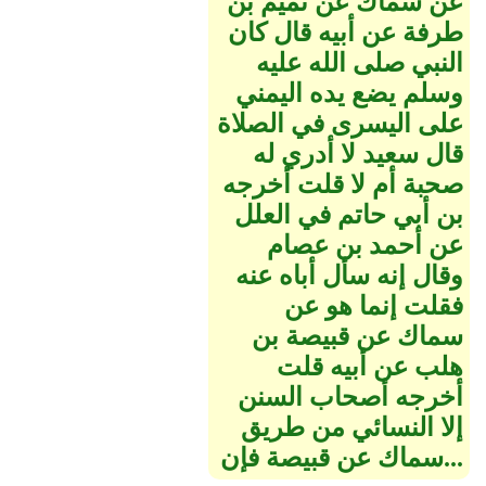
عن سماك عن تميم بن
طرفة عن أبيه قال كان
النبي صلى الله عليه
وسلم يضع يده اليمني
على اليسرى في الصلاة
قال سعيد لا أدري له
صحبة أم لا قلت أخرجه
بن أبي حاتم في العلل
عن أحمد بن عصام
وقال إنه سأل أباه عنه
فقلت إنما هو عن
سماك عن قبيصة بن
هلب عن أبيه قلت
أخرجه أصحاب السنن
إلا النسائي من طريق
سماك عن قبيصة فإن...