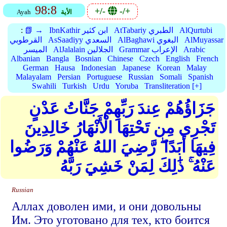
98:8
+/-
-/+
الأية
Ayah
AlQurtubi
AtTabariy الطبري
IbnKathir ابن كثير
📗 →
:
AlMuyassar
AlBaghawi البغوي
AsSaadiyy السعدي
القرطوبي
Arabic
Grammar الإعراب
AlJalalain الجلالين
الميسر
Albanian
Bangla
Bosnian
Chinese
Czech
English
French
German
Hausa
Indonesian
Japanese
Korean
Malay
Malayalam
Persian
Portuguese
Russian
Somali
Spanish
Swahili
Turkish
Urdu
Yoruba
Transliteration [+]
جَزَاؤُهُمْ عِندَ رَبِّهِمْ جَنَّاتُ عَدْنٍ
تَجْرِي مِن تَحْتِهَا الْأَنْهَارُ خَالِدِينَ
فِيهَا أَبَدًا ۖ رَّضِيَ اللهُ عَنْهُمْ وَرَضُوا
عَنْهُ ۚ ذَٰلِكَ لِمَنْ خَشِيَ رَبَّهُ
Russian
Аллах доволен ими, и они довольны
Им. Это уготовано для тех, кто боится