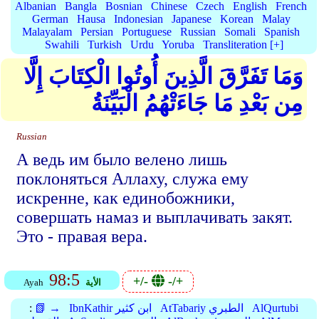
Albanian
Bangla
Bosnian
Chinese
Czech
English
French
German
Hausa
Indonesian
Japanese
Korean
Malay
Malayalam
Persian
Portuguese
Russian
Somali
Spanish
Swahili
Turkish
Urdu
Yoruba
Transliteration [+]
وَمَا تَفَرَّقَ الَّذِينَ أُوتُوا الْكِتَابَ إِلَّا
مِن بَعْدِ مَا جَاءَتْهُمُ الْبَيِّنَةُ
Russian
А ведь им было велено лишь
поклоняться Аллаху, служа ему
искренне, как единобожники,
совершать намаз и выплачивать закят.
Это - правая вера.
98:5
+/-
-/+
الأية
Ayah
AlQurtubi
AtTabariy الطبري
IbnKathir ابن كثير
📗 →
: