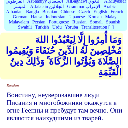
AlMuyassar
AlBaghawi البغوي
AsSaadiyy السعدي
القرطوبي
Arabic
Grammar الإعراب
AlJalalain الجلالين
الميسر
Albanian
Bangla
Bosnian
Chinese
Czech
English
French
German
Hausa
Indonesian
Japanese
Korean
Malay
Malayalam
Persian
Portuguese
Russian
Somali
Spanish
Swahili
Turkish
Urdu
Yoruba
Transliteration [+]
وَمَا أُمِرُوا إِلَّا لِيَعْبُدُوا اللهَ
مُخْلِصِينَ لَهُ الدِّينَ حُنَفَاءَ وَيُقِيمُوا
الصَّلَاةَ وَيُؤْتُوا الزَّكَاةَ ۚ وَذَٰلِكَ دِينُ
الْقَيِّمَةِ
Russian
Воистину, неуверовавшие люди
Писания и многобожники окажутся в
огне Геенны и пребудут там вечно. Они
являются наихудшими из тварей.