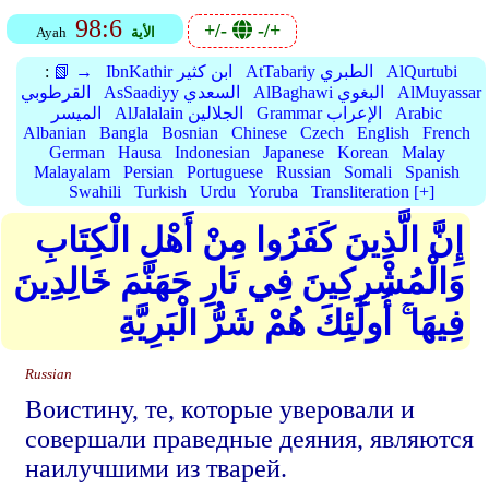
98:6
+/-
-/+
الأية
Ayah
AlQurtubi
AtTabariy الطبري
IbnKathir ابن كثير
📗 →
:
AlMuyassar
AlBaghawi البغوي
AsSaadiyy السعدي
القرطوبي
Arabic
Grammar الإعراب
AlJalalain الجلالين
الميسر
Albanian
Bangla
Bosnian
Chinese
Czech
English
French
German
Hausa
Indonesian
Japanese
Korean
Malay
Malayalam
Persian
Portuguese
Russian
Somali
Spanish
Swahili
Turkish
Urdu
Yoruba
Transliteration [+]
إِنَّ الَّذِينَ كَفَرُوا مِنْ أَهْلِ الْكِتَابِ
وَالْمُشْرِكِينَ فِي نَارِ جَهَنَّمَ خَالِدِينَ
فِيهَا ۚ أُولَٰئِكَ هُمْ شَرُّ الْبَرِيَّةِ
Russian
Воистину, те, которые уверовали и
совершали праведные деяния, являются
наилучшими из тварей.