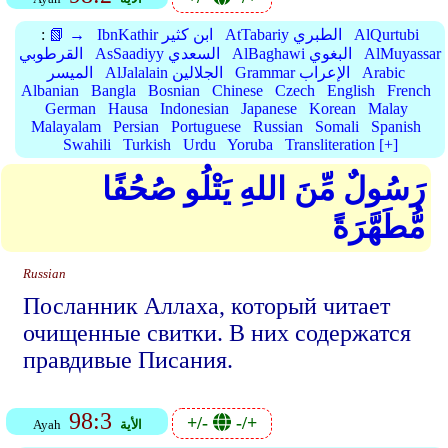
AlQurtubi
AtTabariy الطبري
IbnKathir ابن كثير
📗 →
:
AlMuyassar
AlBaghawi البغوي
AsSaadiyy السعدي
القرطوبي
Arabic
Grammar الإعراب
AlJalalain الجلالين
الميسر
Albanian
Bangla
Bosnian
Chinese
Czech
English
French
German
Hausa
Indonesian
Japanese
Korean
Malay
Malayalam
Persian
Portuguese
Russian
Somali
Spanish
Swahili
Turkish
Urdu
Yoruba
Transliteration [+]
رَسُولٌ مِّنَ اللهِ يَتْلُو صُحُفًا
مُّطَهَّرَةً
Russian
Посланник Аллаха, который читает
очищенные свитки. В них содержатся
правдивые Писания.
98:3
+/-
-/+
الأية
Ayah