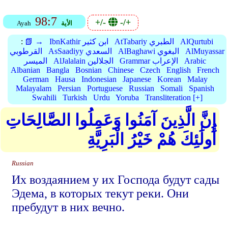
98:7
+/-
-/+
الأية
Ayah
AlQurtubi
AtTabariy الطبري
IbnKathir ابن كثير
📗 →
:
AlMuyassar
AlBaghawi البغوي
AsSaadiyy السعدي
القرطوبي
Arabic
Grammar الإعراب
AlJalalain الجلالين
الميسر
Albanian
Bangla
Bosnian
Chinese
Czech
English
French
German
Hausa
Indonesian
Japanese
Korean
Malay
Malayalam
Persian
Portuguese
Russian
Somali
Spanish
Swahili
Turkish
Urdu
Yoruba
Transliteration [+]
إِنَّ الَّذِينَ آمَنُوا وَعَمِلُوا الصَّالِحَاتِ
أُولَٰئِكَ هُمْ خَيْرُ الْبَرِيَّةِ
Russian
Их воздаянием у их Господа будут сады
Эдема, в которых текут реки. Они
пребудут в них вечно.