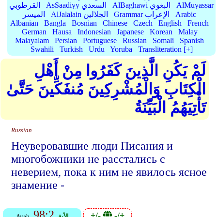
AlMuyassar
AlBaghawi البغوي
AsSaadiyy السعدي
القرطوبي
Arabic
Grammar الإعراب
AlJalalain الجلالين
الميسر
Albanian
Bangla
Bosnian
Chinese
Czech
English
French
German
Hausa
Indonesian
Japanese
Korean
Malay
Malayalam
Persian
Portuguese
Russian
Somali
Spanish
Swahili
Turkish
Urdu
Yoruba
Transliteration [+]
لَمْ يَكُنِ الَّذِينَ كَفَرُوا مِنْ أَهْلِ
الْكِتَابِ وَالْمُشْرِكِينَ مُنفَكِّينَ حَتَّىٰ
تَأْتِيَهُمُ الْبَيِّنَةُ
Russian
Неуверовавшие люди Писания и
многобожники не расстались с
неверием, пока к ним не явилось ясное
знамение -
98:2
+/-
-/+
الأية
Ayah