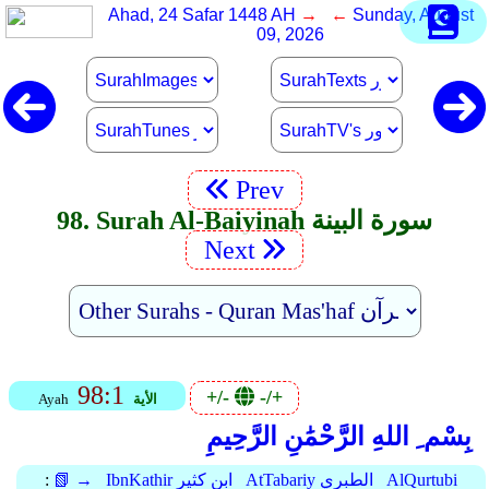
Ahad, 24 Safar 1448 AH
→ ←
Sunday, August
09, 2026
Prev
98. Surah Al-Baiyinah سورة البينة
Next
98:1
+/-
-/+
الأية
Ayah
بِسْم ِ اللهِ الرَّحْمَٰنِ الرَّحِيمِ
AlQurtubi
AtTabariy الطبري
IbnKathir ابن كثير
📗 →
: