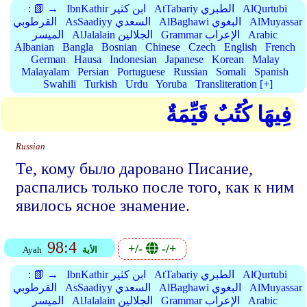
AlQurtubi
AtTabariy الطبري
IbnKathir ابن كثير
📗 →
:
AlMuyassar
AlBaghawi البغوي
AsSaadiyy السعدي
القرطوبي
Arabic
Grammar الإعراب
AlJalalain الجلالين
الميسر
Albanian
Bangla
Bosnian
Chinese
Czech
English
French
German
Hausa
Indonesian
Japanese
Korean
Malay
Malayalam
Persian
Portuguese
Russian
Somali
Spanish
Swahili
Turkish
Urdu
Yoruba
Transliteration [+]
فِيهَا كُتُبٌ قَيِّمَةٌ
Russian
Те, кому было даровано Писание,
распались только после того, как к ним
явилось ясное знамение.
98:4
+/-
-/+
الأية
Ayah
AlQurtubi
AtTabariy الطبري
IbnKathir ابن كثير
📗 →
:
AlMuyassar
AlBaghawi البغوي
AsSaadiyy السعدي
القرطوبي
Arabic
Grammar الإعراب
AlJalalain الجلالين
الميسر