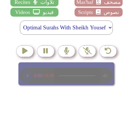
مصحف
Mas'haf
تلاوات
Recites
نصوص
Scripts
فيديو
Videos