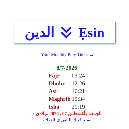
Ẹsin
الدين