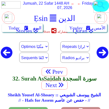
Jumuah, 22 Safar 1448 AH
→ ←
Friday, August
07, 2026
الدين
Ẹsin
الأمس
Yẹsday
اليوم
Today
Stories
Quran
مشاركة
Share
Prev
32. Surah As­Sajdah سورة السجدة
Next
Sheikh Yousef Al-Shoaey :: الشيخ ييوسف الشويعي
// - Hafs for Assem حفص عن عاصم - //