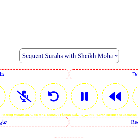
uence
Reciting Murattalah Audio for 1. Surah Al-Fâtihah سورة الفاتحة N.B *Surah Includes Al-Basmalah
Sequents