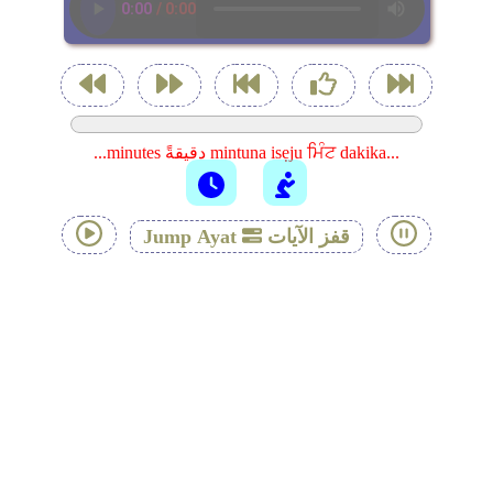
...minutes دقيقةً mintuna isẹju ਮਿੰਟ dakika...
قفز الآيات
Jump Ayat