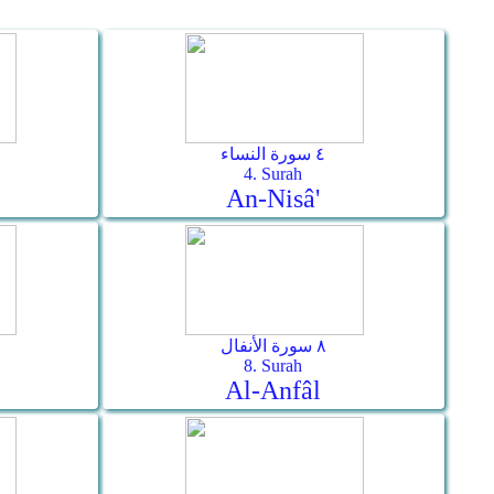
٤ سورة النساء
4. Surah
An-Nisâ'
٨ سورة الأنفال
8. Surah
Al-Anfâl