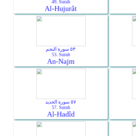
49. Surah
Al-Hujurât
٥٣ سورة النجم
53. Surah
An-Najm
٥٧ سورة الحديد
57. Surah
Al-Hadîd