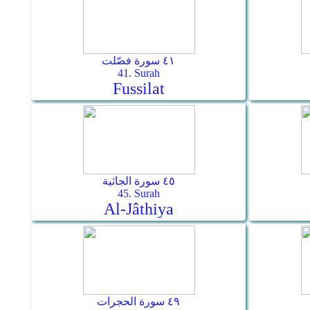
٤١ سورة فصّلت
41. Surah
Fussilat
٤٥ سورة الجاثية
45. Surah
Al-Jâthiya
٤٩ سورة الحجرات