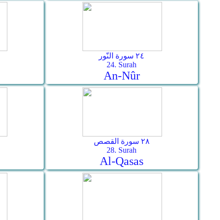
٢٤ سورة النّور
24. Surah
An-Nûr
٢٨ سورة القصص
28. Surah
Al-Qasas