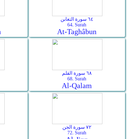
٦٤ سورة التغابن
64. Surah
n
At-Taghâbun
٦٨ سورة القلم
68. Surah
Al-Qalam
٧٢ سورة الجن
72. Surah