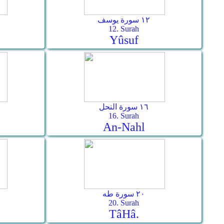
١٢ سورة يوسف
12. Surah
Yûsuf
١٦ سورة النحل
16. Surah
An-Nahl
٢٠ سورة طه
20. Surah
Tâ­Hâ.