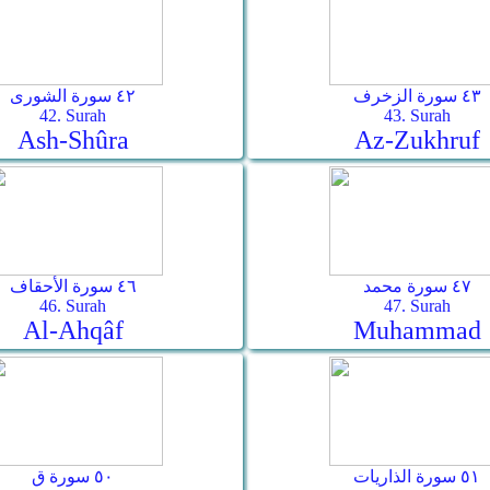
٤٣ سورة الزخرف
٤٢ سورة الشورى
42. Surah
43. Surah
Ash-Shûra
Az-Zukhruf
٤٧ سورة محمد
٤٦ سورة الأحقاف
46. Surah
47. Surah
Al-Ahqâf
Muhammad
٥١ سورة الذاريات
٥٠ سورة ق