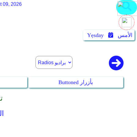
t 09, 2026
الأمس
Yẹsday
Buttoned بأزرار
ons
eel