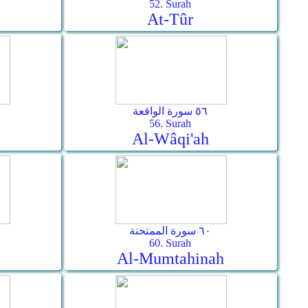
52. Surah
At-Tûr
٥٦ سورة الواقعة
56. Surah
Al-Wâqi'ah
٦٠ سورة الممتحنة
60. Surah
Al-Mumtahinah