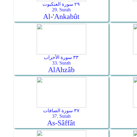
٢٩ سورة العنكبوت
29. Surah
Al-'Ankabût
٣٣ سورة الأحزاب
33. Surah
Al­Ahzâb
٣٧ سورة الصافات
37. Surah
As-Sâffât