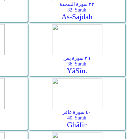
٣٢ سورة السجدة
32. Surah
As-­Sajdah
٣٦ سورة يس
36. Surah
Yâ­Sîn.
٤٠ سورة غافر
40. Surah
Ghâfir