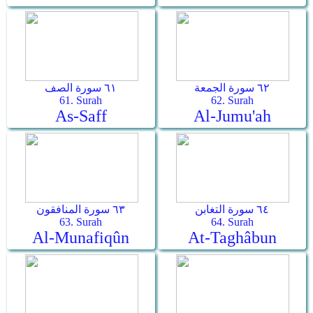
٦٢ سورة الجمعة
٦١ سورة الصف
61. Surah
62. Surah
As-Saff
Al-Jumu'ah
٦٤ سورة التغابن
٦٣ سورة المنافقون
63. Surah
64. Surah
Al-Munafiqûn
At-Taghâbun