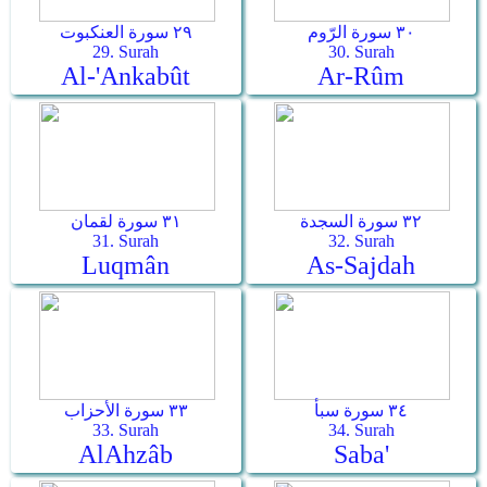
٣٠ سورة الرّوم
٢٩ سورة العنكبوت
29. Surah
30. Surah
Al-'Ankabût
Ar-­Rûm
٣٢ سورة السجدة
٣١ سورة لقمان
31. Surah
32. Surah
Luqmân
As-­Sajdah
٣٤ سورة سبأ
٣٣ سورة الأحزاب
33. Surah
34. Surah
Al­Ahzâb
Saba'