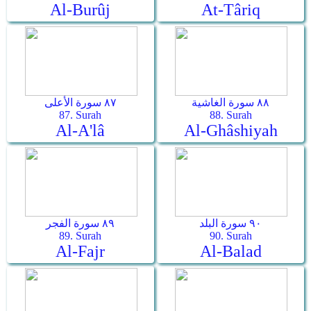
Al-Burûj
At-Târiq
٨٨ سورة الغاشية
٨٧ سورة الأعلى
87. Surah
88. Surah
Al-A'lâ
Al-Ghâshiyah
٩٠ سورة البلد
٨٩ سورة الفجر
89. Surah
90. Surah
Al-Fajr
Al-Balad