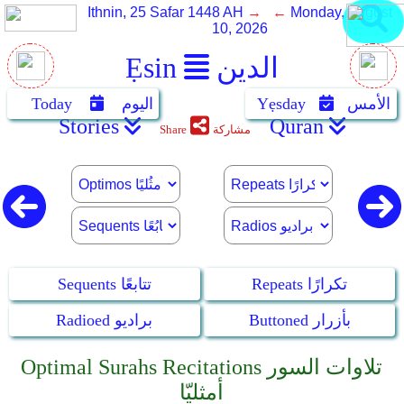
Ithnin, 25 Safar 1448 AH
→ ←
Monday, August
10, 2026
الدين
Ẹsin
الأمس
Yẹsday
اليوم
Today
Stories
Quran
مشاركة
Share
Repeats تكرارًا
Sequents تتابعًا
Buttoned بأزرار
Radioed براديو
Optimal Surahs Recitations تلاوات السور
أمثليّا