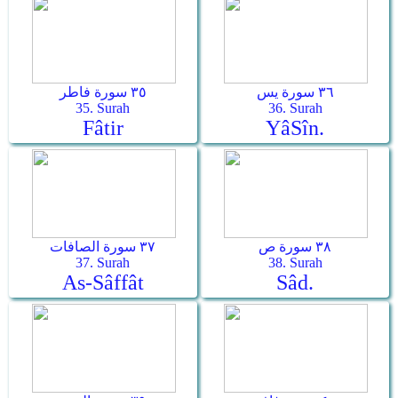
٣٦ سورة يس
٣٥ سورة فاطر
35. Surah
36. Surah
Fâtir
Yâ­Sîn.
٣٨ سورة ص
٣٧ سورة الصافات
37. Surah
38. Surah
As-Sâffât
Sâd.