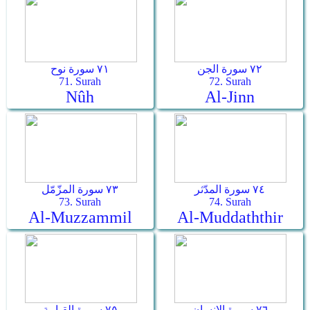
٧٢ سورة الجن
٧١ سورة نوح
71. Surah
72. Surah
Nûh
Al-Jinn
٧٤ سورة المدّثر
٧٣ سورة المزّمّل
73. Surah
74. Surah
Al-Muzzammil
Al-Muddaththir
٧٦ سورة الإنسان
٧٥ سورة القيامة