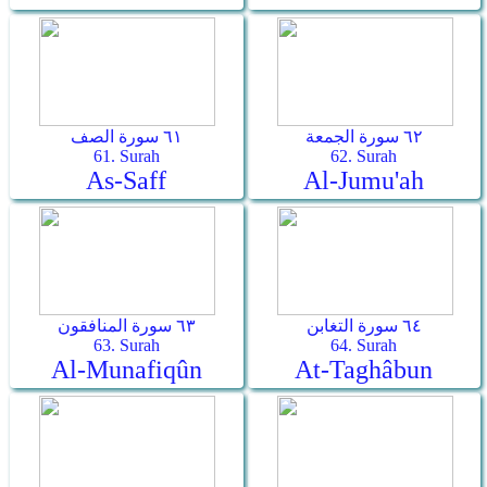
٦٢ سورة الجمعة
٦١ سورة الصف
61. Surah
62. Surah
As-Saff
Al-Jumu'ah
٦٤ سورة التغابن
٦٣ سورة المنافقون
63. Surah
64. Surah
Al-Munafiqûn
At-Taghâbun