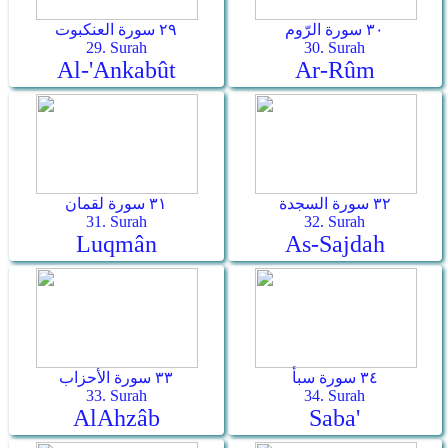
٣٠ سورة الرّوم
٢٩ سورة العنكبوت
29. Surah
30. Surah
Al-'Ankabût
Ar-­Rûm
٣٢ سورة السجدة
٣١ سورة لقمان
31. Surah
32. Surah
Luqmân
As-­Sajdah
٣٤ سورة سبأ
٣٣ سورة الأحزاب
33. Surah
34. Surah
Al­Ahzâb
Saba'