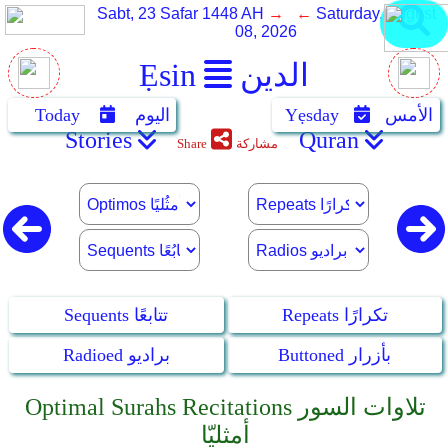
Sabt, 23 Safar 1448 AH
→ ←
Saturday, August
08, 2026
الدين
Ẹsin
الأمس
Yẹsday
اليوم
Today
Stories
Quran
مشاركة
Share
Repeats تكرارًا
Sequents تتابعًا
Buttoned بأزرار
Radioed براديو
Optimal Surahs Recitations تلاوات السور
أمثليّا