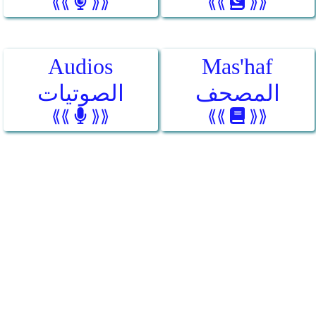
⟪⟪
⟫⟫
⟪⟪
⟫⟫
Audios
Mas'haf
المصحف
الصوتيات
⟪⟪
⟫⟫
⟪⟪
⟫⟫