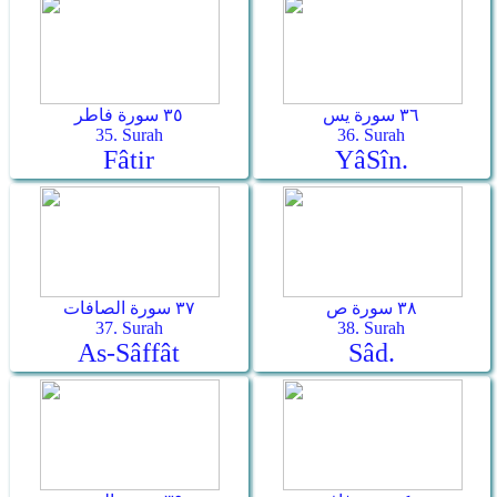
٣٦ سورة يس
٣٥ سورة فاطر
35. Surah
36. Surah
Fâtir
Yâ­Sîn.
٣٨ سورة ص
٣٧ سورة الصافات
37. Surah
38. Surah
As-Sâffât
Sâd.