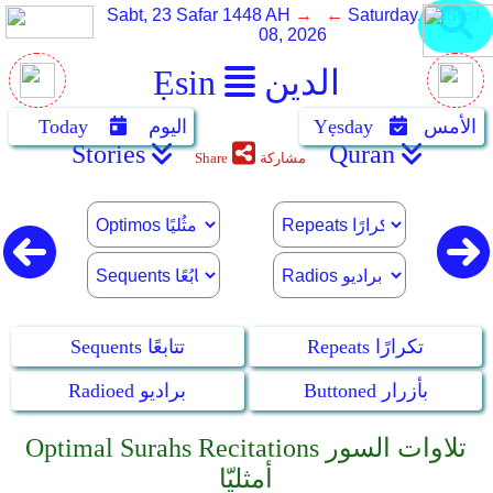
Sabt, 23 Safar 1448 AH
→ ←
Saturday, August
08, 2026
الدين
Ẹsin
الأمس
Yẹsday
اليوم
Today
Stories
Quran
مشاركة
Share
Repeats تكرارًا
Sequents تتابعًا
Buttoned بأزرار
Radioed براديو
Optimal Surahs Recitations تلاوات السور
أمثليّا