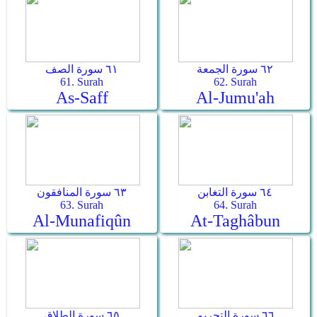
٦٢ سورة الجمعة
٦١ سورة الصف
61. Surah
62. Surah
As-Saff
Al-Jumu'ah
٦٤ سورة التغابن
٦٣ سورة المنافقون
63. Surah
64. Surah
Al-Munafiqûn
At-Taghâbun
٦٦ سورة التحريم
٦٥ سورة الطلاق