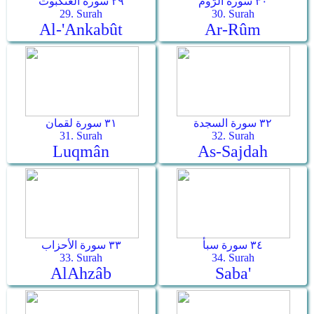
٣٠ سورة الرّوم
٢٩ سورة العنكبوت
29. Surah
30. Surah
Al-'Ankabût
Ar-­Rûm
٣٢ سورة السجدة
٣١ سورة لقمان
31. Surah
32. Surah
Luqmân
As-­Sajdah
٣٤ سورة سبأ
٣٣ سورة الأحزاب
33. Surah
34. Surah
Al­Ahzâb
Saba'