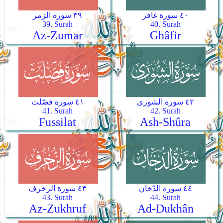
٤٠ سورة غافر
٣٩ سورة الزمر
39. Surah
40. Surah
Az-Zumar
Ghâfir
٤٢ سورة الشورى
٤١ سورة فصّلت
41. Surah
42. Surah
Fussilat
Ash-Shûra
٤٤ سورة الدّخان
٤٣ سورة الزخرف
43. Surah
44. Surah
Az-Zukhruf
Ad-Dukhân