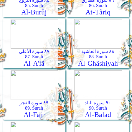
٨٦ سورة الطارق
٨٥ سورة البروج
85. Surah
86. Surah
Al-Burûj
At-Târiq
٨٨ سورة الغاشية
٨٧ سورة الأعلى
87. Surah
88. Surah
Al-A'lâ
Al-Ghâshiyah
٩٠ سورة البلد
٨٩ سورة الفجر
89. Surah
90. Surah
Al-Fajr
Al-Balad