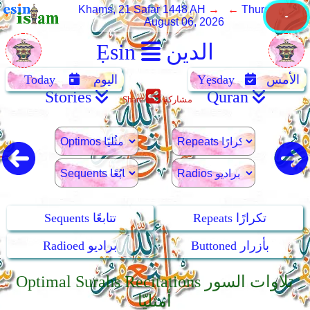
Khams, 21 Safar 1448 AH
→ ←
Thursday,
August 06, 2026
الدين
Ẹsin
الأمس
Yẹsday
اليوم
Today
Stories
Quran
مشاركة
Share
Repeats تكرارًا
Sequents تتابعًا
Buttoned بأزرار
Radioed براديو
Optimal Surahs Recitations تلاوات السور
أمثليّا