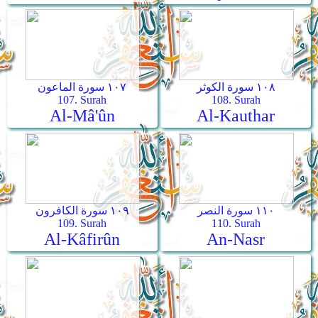
١٠٨ سورة الكوثر
١٠٧ سورة الماعون
107. Surah
108. Surah
Al-Mâ'ûn
Al-Kauthar
١١٠ سورة النصر
١٠٩ سورة الكافرون
109. Surah
110. Surah
Al-Kâfirûn
An-Nasr