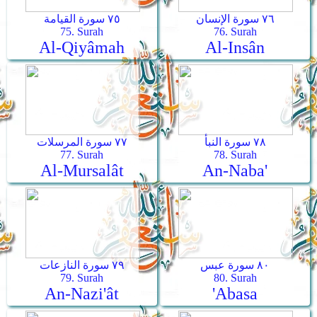
٧٦ سورة الإنسان
٧٥ سورة القيامة
75. Surah
76. Surah
Al-Qiyâmah
Al-Insân
٧٨ سورة النبأ
٧٧ سورة المرسلات
77. Surah
78. Surah
Al-Mursalât
An-Naba'
٨٠ سورة عبس
٧٩ سورة النازعات
79. Surah
80. Surah
An-Nazi'ât
'Abasa