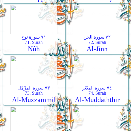
٧٢ سورة الجن
٧١ سورة نوح
71. Surah
72. Surah
Nûh
Al-Jinn
٧٤ سورة المدّثر
٧٣ سورة المزّمّل
73. Surah
74. Surah
Al-Muzzammil
Al-Muddaththir