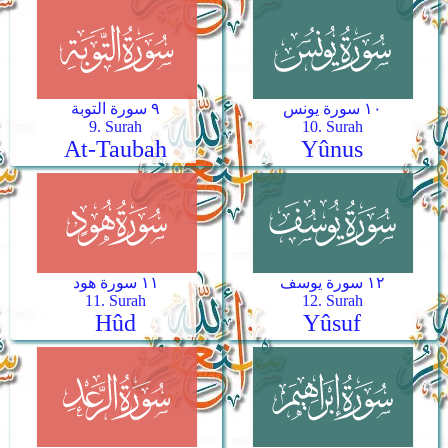
١٠ سورة يونس
٩ سورة التوبة
9. Surah
10. Surah
At-Taubah
Yûnus
١٢ سورة يوسف
١١ سورة هود
11. Surah
12. Surah
Hûd
Yûsuf