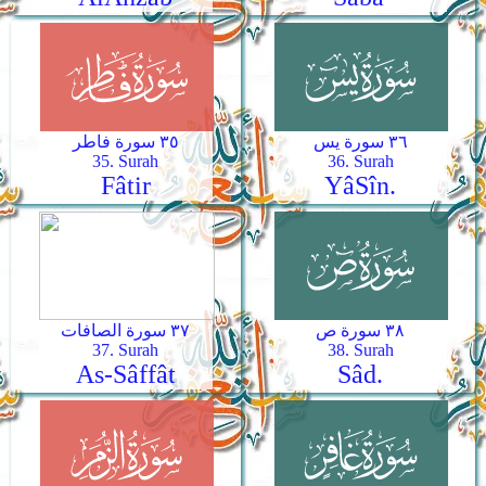
٣٦ سورة يس
٣٥ سورة فاطر
35. Surah
36. Surah
Fâtir
Yâ­Sîn.
٣٨ سورة ص
٣٧ سورة الصافات
37. Surah
38. Surah
As-Sâffât
Sâd.