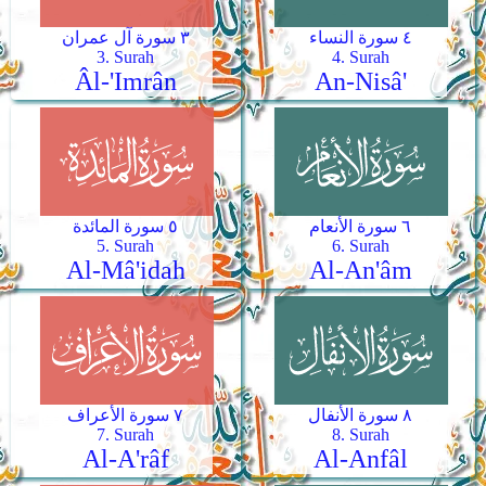
٤ سورة النساء
٣ سورة آل عمران
3. Surah
4. Surah
Âl-'Imrân
An-Nisâ'
٦ سورة الأنعام
٥ سورة المائدة
5. Surah
6. Surah
Al-Mâ'idah
Al-An'âm
٨ سورة الأنفال
٧ سورة الأعراف
7. Surah
8. Surah
Al-A'râf
Al-Anfâl