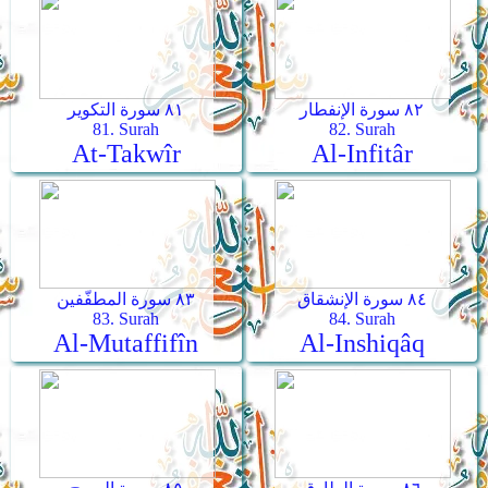
٨٢ سورة الإنفطار
٨١ سورة التكوير
81. Surah
82. Surah
At-Takwîr
Al-Infitâr
٨٤ سورة الإنشقاق
٨٣ سورة المطفّفين
83. Surah
84. Surah
Al-Mutaffifîn
Al-Inshiqâq