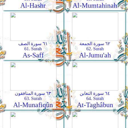
Al-Hashr
Al-Mumtahinah
٦٢ سورة الجمعة
٦١ سورة الصف
61. Surah
62. Surah
As-Saff
Al-Jumu'ah
٦٤ سورة التغابن
٦٣ سورة المنافقون
63. Surah
64. Surah
Al-Munafiqûn
At-Taghâbun