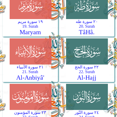
٢٠ سورة طه
١٩ سورة مريم
19. Surah
20. Surah
Maryam
Tâ­Hâ.
٢٢ سورة الحج
٢١ سورة الأنبياء
21. Surah
22. Surah
Al-Anbiyâ'
Al-Hajj
٢٤ سورة النّور
٢٣ سورة المؤمنون