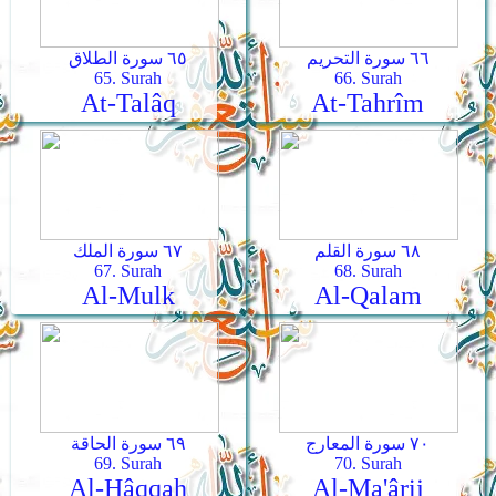
٦٦ سورة التحريم
٦٥ سورة الطلاق
65. Surah
66. Surah
At-Talâq
At-Tahrîm
٦٨ سورة القلم
٦٧ سورة الملك
67. Surah
68. Surah
Al-Mulk
Al-Qalam
٧٠ سورة المعارج
٦٩ سورة الحاقة
69. Surah
70. Surah
Al-Hâqqah
Al-Ma'ârij