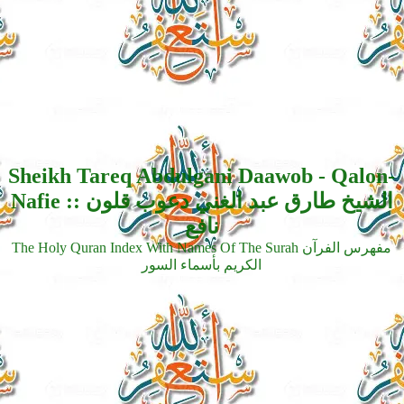
Sheikh Tareq Abdulgani Daawob - Qalon-
Nafie :: الشيخ طارق عبد الغني دعوب قلون
نافع
The Holy Quran Index With Names Of The Surah مفهرس الفرآن
الكريم بأسماء السور