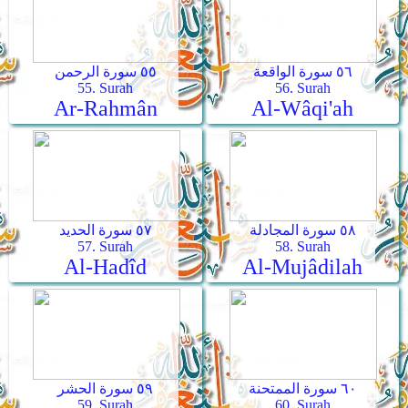
٥٦ سورة الواقعة
٥٥ سورة الرحمن
55. Surah
56. Surah
Ar-Rahmân
Al-Wâqi'ah
٥٨ سورة المجادلة
٥٧ سورة الحديد
57. Surah
58. Surah
Al-Hadîd
Al-Mujâdilah
٦٠ سورة الممتحنة
٥٩ سورة الحشر
59. Surah
60. Surah