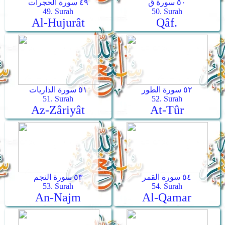
٥٠ سورة ق
٤٩ سورة الحجرات
49. Surah
50. Surah
Al-Hujurât
Qâf.
٥٢ سورة الطور
٥١ سورة الذاريات
51. Surah
52. Surah
Az-Zâriyât
At-Tûr
٥٤ سورة القمر
٥٣ سورة النجم
53. Surah
54. Surah
An-Najm
Al-Qamar