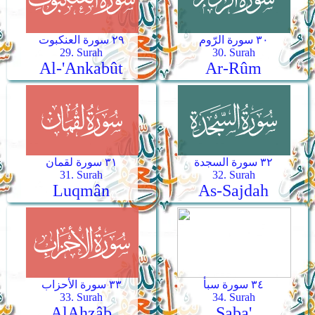
٣٠ سورة الرّوم
٢٩ سورة العنكبوت
29. Surah
30. Surah
Al-'Ankabût
Ar-­Rûm
٣٢ سورة السجدة
٣١ سورة لقمان
31. Surah
32. Surah
Luqmân
As-­Sajdah
٣٤ سورة سبأ
٣٣ سورة الأحزاب
33. Surah
34. Surah
Al­Ahzâb
Saba'