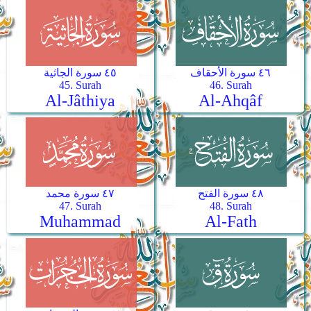
٤٦ سورة الأحقاف
٤٥ سورة الجاثية
45. Surah
46. Surah
Al-Jâthiya
Al-Ahqâf
٤٨ سورة الفتح
٤٧ سورة محمد
47. Surah
48. Surah
Muhammad
Al-Fath