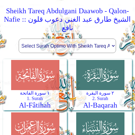
Sheikh Tareq Abdulgani Daawob - Qalon-
Nafie :: الشيخ طارق عبد الغني دعوب قلون
نافع
٢ سورة البقرة
١ سورة الفاتحة
1. Surah
2. Surah
Al-Fâtihah
Al-Baqarah