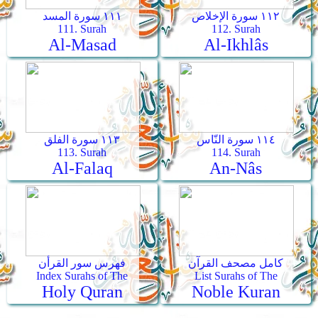
١١٢ سورة الإخلاص
١١١ سورة المسد
111. Surah
112. Surah
Al-Masad
Al-Ikhlâs
١١٤ سورة النّاس
١١٣ سورة الفلق
113. Surah
114. Surah
Al-Falaq
An-Nâs
كامل مصحف القرآن
فهرس سور القرأن
Index Surahs of The
List Surahs of The
Holy Quran
Noble Kuran