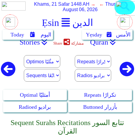
Khams, 21 Safar 1448 AH
→ ←
Thursday,
August 06, 2026
الدين
Ẹsin
الأمس
Yẹsday
اليوم
Today
Stories
Quran
مشاركة
Share
Repeats تكرارًا
Optimal أمثليّا
Buttoned بأزرار
Radioed براديو
Sequent Surahs Recitations تتابع السور
القرآن