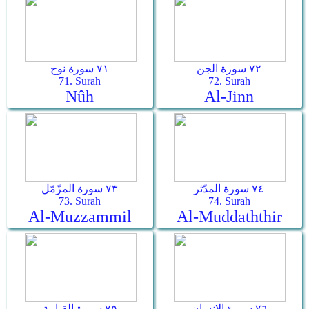
٧٢ سورة الجن
٧١ سورة نوح
71. Surah
72. Surah
Nûh
Al-Jinn
٧٤ سورة المدّثر
٧٣ سورة المزّمّل
73. Surah
74. Surah
Al-Muzzammil
Al-Muddaththir
٧٦ سورة الإنسان
٧٥ سورة القيامة