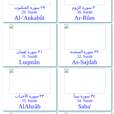
٣٠ سورة الرّوم
٢٩ سورة العنكبوت
29. Surah
30. Surah
Al-'Ankabût
Ar-­Rûm
٣٢ سورة السجدة
٣١ سورة لقمان
31. Surah
32. Surah
Luqmân
As-­Sajdah
٣٤ سورة سبأ
٣٣ سورة الأحزاب
33. Surah
34. Surah
Al­Ahzâb
Saba'