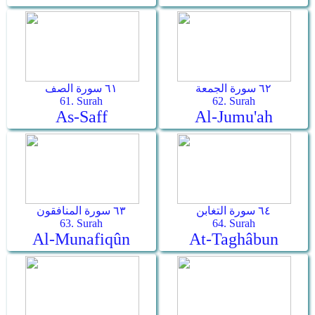
٦٢ سورة الجمعة
٦١ سورة الصف
61. Surah
62. Surah
As-Saff
Al-Jumu'ah
٦٤ سورة التغابن
٦٣ سورة المنافقون
63. Surah
64. Surah
Al-Munafiqûn
At-Taghâbun