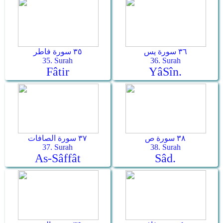
٣٦ سورة يس
٣٥ سورة فاطر
35. Surah
36. Surah
Fâtir
Yâ­Sîn.
٣٨ سورة ص
٣٧ سورة الصافات
37. Surah
38. Surah
As-Sâffât
Sâd.