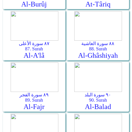
Al-Burûj
At-Târiq
٨٨ سورة الغاشية
٨٧ سورة الأعلى
87. Surah
88. Surah
Al-A'lâ
Al-Ghâshiyah
٩٠ سورة البلد
٨٩ سورة الفجر
89. Surah
90. Surah
Al-Fajr
Al-Balad