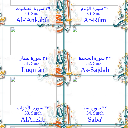
٣٠ سورة الرّوم
٢٩ سورة العنكبوت
29. Surah
30. Surah
Al-'Ankabût
Ar-­Rûm
٣٢ سورة السجدة
٣١ سورة لقمان
31. Surah
32. Surah
Luqmân
As-­Sajdah
٣٤ سورة سبأ
٣٣ سورة الأحزاب
33. Surah
34. Surah
Al­Ahzâb
Saba'