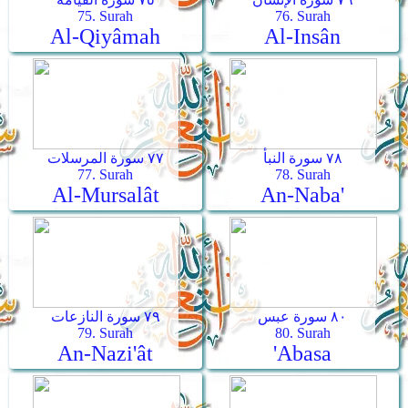
75. Surah
76. Surah
Al-Qiyâmah
Al-Insân
٧٨ سورة النبأ
٧٧ سورة المرسلات
77. Surah
78. Surah
Al-Mursalât
An-Naba'
٨٠ سورة عبس
٧٩ سورة النازعات
79. Surah
80. Surah
An-Nazi'ât
'Abasa