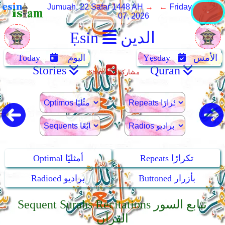
Jumuah, 22 Safar 1448 AH
→ ←
Friday, August
07, 2026
الدين
Ẹsin
الأمس
Yẹsday
اليوم
Today
Stories
Quran
مشاركة
Share
Repeats تكرارًا
Optimal أمثليّا
Buttoned بأزرار
Radioed براديو
Sequent Surahs Recitations تتابع السور
القرآن