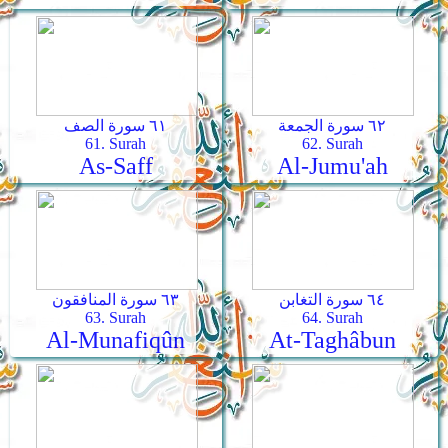
٦٢ سورة الجمعة
٦١ سورة الصف
61. Surah
62. Surah
As-Saff
Al-Jumu'ah
٦٤ سورة التغابن
٦٣ سورة المنافقون
63. Surah
64. Surah
Al-Munafiqûn
At-Taghâbun