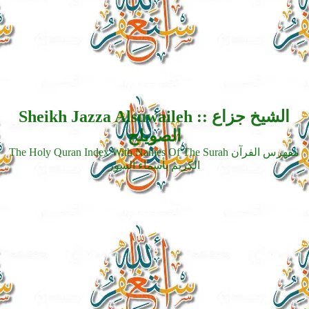
Sheikh Jazza Alsuwaileh :: الشيخ جزاع
الصويلح
The Holy Quran Index With Names Of The Surah مفهرس الفرآن
الكريم بأسماء السور