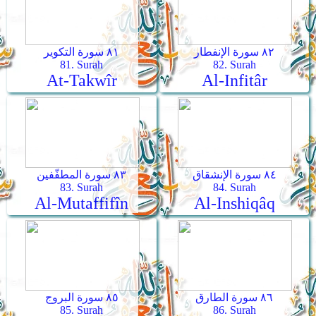
٨٢ سورة الإنفطار
٨١ سورة التكوير
81. Surah
82. Surah
At-Takwîr
Al-Infitâr
٨٤ سورة الإنشقاق
٨٣ سورة المطفّفين
83. Surah
84. Surah
Al-Mutaffifîn
Al-Inshiqâq
٨٦ سورة الطارق
٨٥ سورة البروج
85. Surah
86. Surah