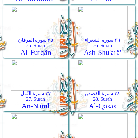
٢٦ سورة الشعراء
٢٥ سورة الفرقان
25. Surah
26. Surah
Al-Furqân
Ash-Shu'arâ'
٢٨ سورة القصص
٢٧ سورة النّمل
27. Surah
28. Surah
An-Naml
Al-Qasas