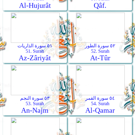
Al-Hujurât
Qâf.
٥٢ سورة الطور
٥١ سورة الذاريات
51. Surah
52. Surah
Az-Zâriyât
At-Tûr
٥٤ سورة القمر
٥٣ سورة النجم
53. Surah
54. Surah
An-Najm
Al-Qamar