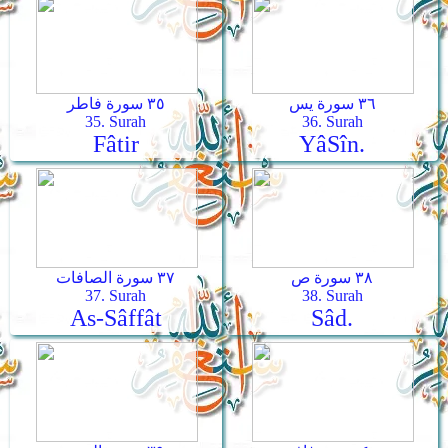
٣٦ سورة يس
٣٥ سورة فاطر
35. Surah
36. Surah
Fâtir
Yâ­Sîn.
٣٨ سورة ص
٣٧ سورة الصافات
37. Surah
38. Surah
As-Sâffât
Sâd.