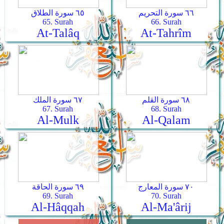
٦٦ سورة التحريم
٦٥ سورة الطلاق
65. Surah
66. Surah
At-Talâq
At-Tahrîm
٦٨ سورة القلم
٦٧ سورة الملك
67. Surah
68. Surah
Al-Mulk
Al-Qalam
٧٠ سورة المعارج
٦٩ سورة الحاقة
69. Surah
70. Surah
Al-Hâqqah
Al-Ma'ârij