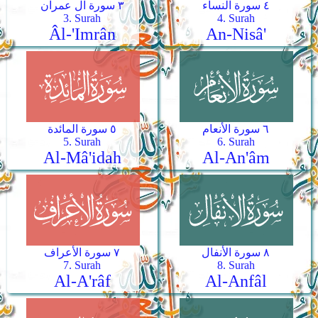
٤ سورة النساء
٣ سورة آل عمران
3. Surah
4. Surah
Âl-'Imrân
An-Nisâ'
٦ سورة الأنعام
٥ سورة المائدة
5. Surah
6. Surah
Al-Mâ'idah
Al-An'âm
٨ سورة الأنفال
٧ سورة الأعراف
7. Surah
8. Surah
Al-A'râf
Al-Anfâl