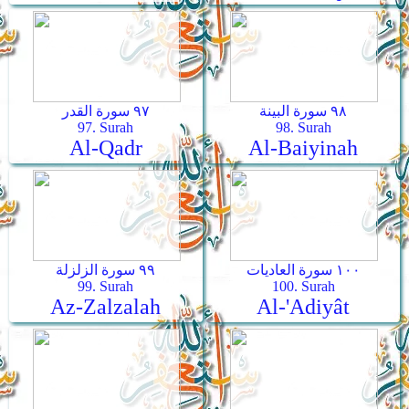
٩٨ سورة البينة
٩٧ سورة القدر
97. Surah
98. Surah
Al-Qadr
Al-Baiyinah
١٠٠ سورة العاديات
٩٩ سورة الزلزلة
99. Surah
100. Surah
Az-Zalzalah
Al-'Adiyât