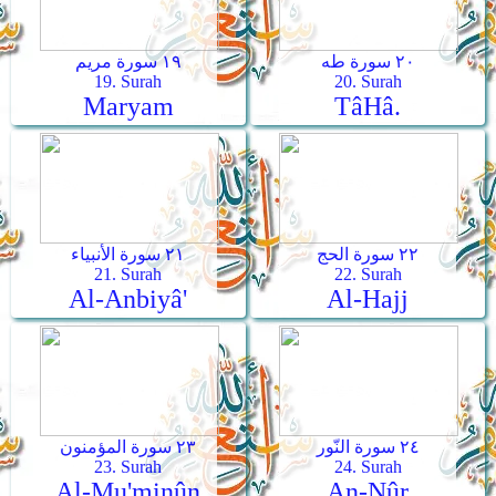
٢٠ سورة طه
١٩ سورة مريم
19. Surah
20. Surah
Maryam
Tâ­Hâ.
٢٢ سورة الحج
٢١ سورة الأنبياء
21. Surah
22. Surah
Al-Anbiyâ'
Al-Hajj
٢٤ سورة النّور
٢٣ سورة المؤمنون
23. Surah
24. Surah
Al-Mu'minûn
An-Nûr