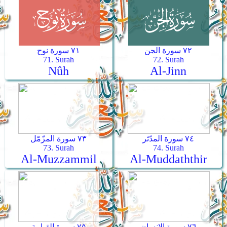
٧٢ سورة الجن
٧١ سورة نوح
71. Surah
72. Surah
Nûh
Al-Jinn
٧٤ سورة المدّثر
٧٣ سورة المزّمّل
73. Surah
74. Surah
Al-Muzzammil
Al-Muddaththir
٧٦ سورة الإنسان
٧٥ سورة القيامة