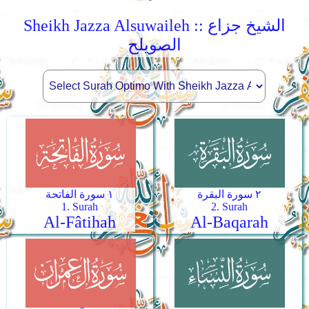
Sheikh Jazza Alsuwaileh :: الشيخ جزاع
الصويلح
٢ سورة البقرة
١ سورة الفاتحة
1. Surah
2. Surah
Al-Fâtihah
Al-Baqarah