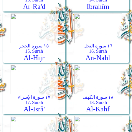
Ar-Ra'd
Ibrahîm
١٦ سورة النحل
١٥ سورة الحجر
15. Surah
16. Surah
Al-Hijr
An-Nahl
١٨ سورة الكهف
١٧ سورة الإسراء
17. Surah
18. Surah
Al-Isrâ'
Al-Kahf