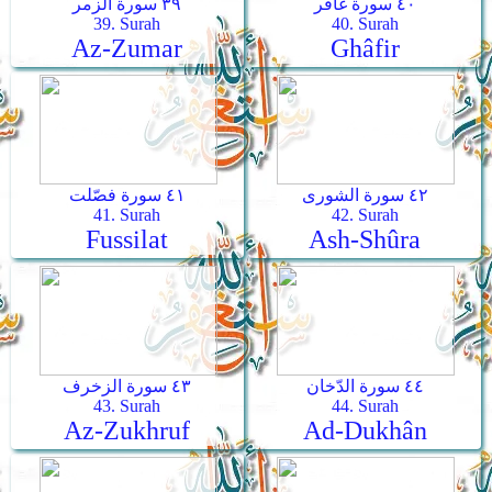
٤٠ سورة غافر
٣٩ سورة الزمر
39. Surah
40. Surah
Az-Zumar
Ghâfir
٤٢ سورة الشورى
٤١ سورة فصّلت
41. Surah
42. Surah
Fussilat
Ash-Shûra
٤٤ سورة الدّخان
٤٣ سورة الزخرف
43. Surah
44. Surah
Az-Zukhruf
Ad-Dukhân