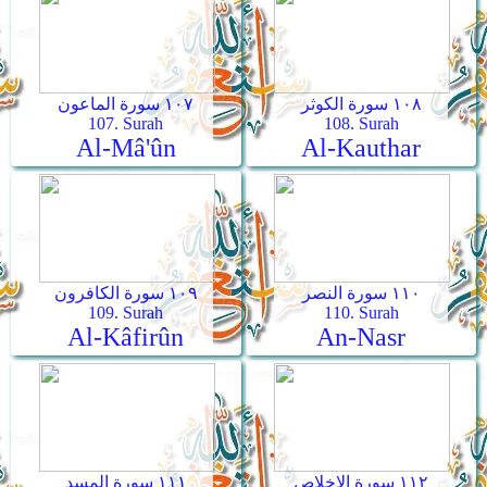
١٠٨ سورة الكوثر
١٠٧ سورة الماعون
107. Surah
108. Surah
Al-Mâ'ûn
Al-Kauthar
١١٠ سورة النصر
١٠٩ سورة الكافرون
109. Surah
110. Surah
Al-Kâfirûn
An-Nasr
١١٢ سورة الإخلاص
١١١ سورة المسد