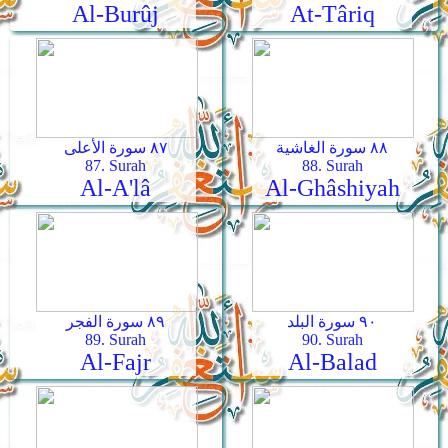
Al-Burûj
At-Târiq
٨٨ سورة الغاشية
٨٧ سورة الأعلى
87. Surah
88. Surah
Al-A'lâ
Al-Ghâshiyah
٩٠ سورة البلد
٨٩ سورة الفجر
89. Surah
90. Surah
Al-Fajr
Al-Balad