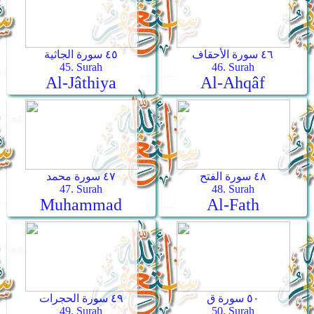
٤٦ سورة الأحقاف
٤٥ سورة الجاثية
45. Surah
46. Surah
Al-Jâthiya
Al-Ahqâf
٤٨ سورة الفتح
٤٧ سورة محمد
47. Surah
48. Surah
Muhammad
Al-Fath
٥٠ سورة ق
٤٩ سورة الحجرات
49. Surah
50. Surah