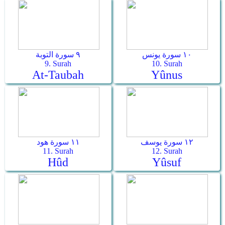
١٠ سورة يونس
٩ سورة التوبة
9. Surah
10. Surah
At-Taubah
Yûnus
١٢ سورة يوسف
١١ سورة هود
11. Surah
12. Surah
Hûd
Yûsuf