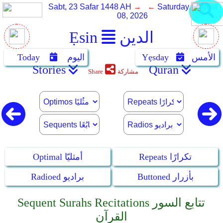
Sabt, 23 Safar 1448 AH
→ ←
Saturday, August
08, 2026
الدين
Ẹsin
الأمس
Yẹsday
اليوم
Today
Stories
Quran
مشاركة
Share
Repeats تكرارًا
Optimal أمثليّا
Buttoned بأزرار
Radioed براديو
Sequent Surahs Recitations تتابع السور
القرآن