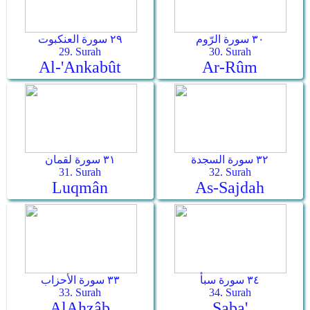
٣٠ سورة الرّوم
٢٩ سورة العنكبوت
29. Surah
30. Surah
Al-'Ankabût
Ar-­Rûm
٣٢ سورة السجدة
٣١ سورة لقمان
31. Surah
32. Surah
Luqmân
As-­Sajdah
٣٤ سورة سبأ
٣٣ سورة الأحزاب
33. Surah
34. Surah
Al­Ahzâb
Saba'