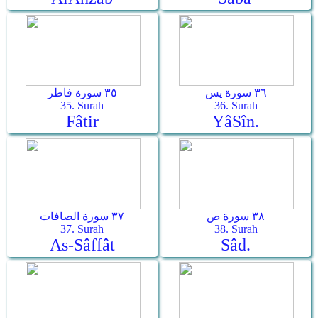
٣٦ سورة يس
٣٥ سورة فاطر
35. Surah
36. Surah
Fâtir
Yâ­Sîn.
٣٨ سورة ص
٣٧ سورة الصافات
37. Surah
38. Surah
As-Sâffât
Sâd.