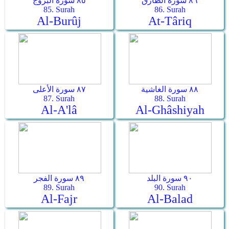
٨٦ سورة الطارق
٨٥ سورة البروج
85. Surah
86. Surah
Al-Burûj
At-Târiq
٨٨ سورة الغاشية
٨٧ سورة الأعلى
87. Surah
88. Surah
Al-A'lâ
Al-Ghâshiyah
٩٠ سورة البلد
٨٩ سورة الفجر
89. Surah
90. Surah
Al-Fajr
Al-Balad