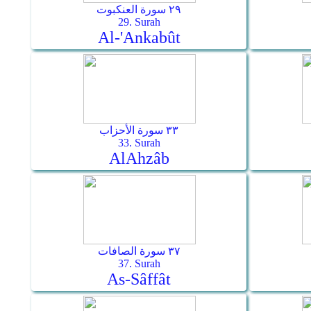
٢٩ سورة العنكبوت
29. Surah
Al-'Ankabût
٣٣ سورة الأحزاب
33. Surah
Al­Ahzâb
٣٧ سورة الصافات
37. Surah
As-Sâffât