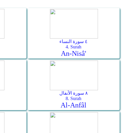
٤ سورة النساء
4. Surah
An-Nisâ'
٨ سورة الأنفال
8. Surah
Al-Anfâl