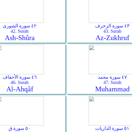
٤٣ سورة الزخرف
٤٢ سورة الشورى
42. Surah
43. Surah
Ash-Shûra
Az-Zukhruf
٤٧ سورة محمد
٤٦ سورة الأحقاف
46. Surah
47. Surah
Al-Ahqâf
Muhammad
٥١ سورة الذاريات
٥٠ سورة ق