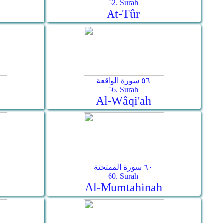
52. Surah
At-Tûr
٥٦ سورة الواقعة
56. Surah
Al-Wâqi'ah
٦٠ سورة الممتحنة
60. Surah
Al-Mumtahinah