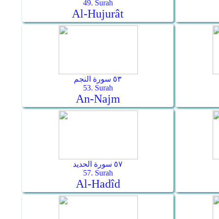
49. Surah
Al-Hujurât
٥٣ سورة النجم
53. Surah
An-Najm
٥٧ سورة الحديد
57. Surah
Al-Hadîd