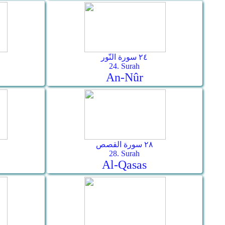
٢٤ سورة النّور
24. Surah
An-Nûr
٢٨ سورة القصص
28. Surah
Al-Qasas