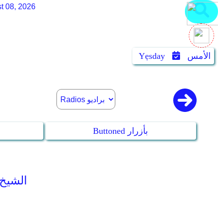
t 08, 2026
الأمس
Yẹsday
Buttoned بأزرار
ad Al-Tablaway