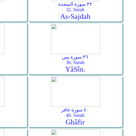
٣٢ سورة السجدة
32. Surah
As-­Sajdah
٣٦ سورة يس
36. Surah
Yâ­Sîn.
٤٠ سورة غافر
40. Surah
Ghâfir