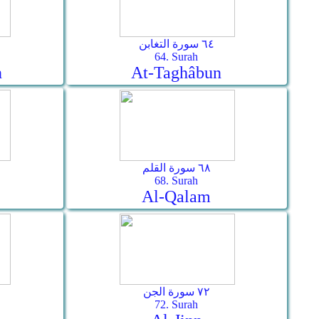
٦٤ سورة التغابن
64. Surah
n
At-Taghâbun
٦٨ سورة القلم
68. Surah
Al-Qalam
٧٢ سورة الجن
72. Surah