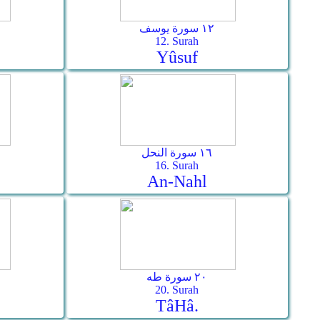
١٢ سورة يوسف
12. Surah
Yûsuf
١٦ سورة النحل
16. Surah
An-Nahl
٢٠ سورة طه
20. Surah
Tâ­Hâ.