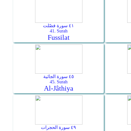
٤١ سورة فصّلت
41. Surah
Fussilat
٤٥ سورة الجاثية
45. Surah
Al-Jâthiya
٤٩ سورة الحجرات