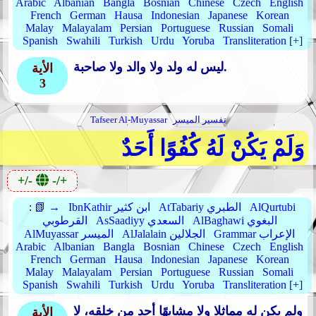
Arabic
Albanian
Bangla
Bosnian
Chinese
Czech
English
French
German
Hausa
Indonesian
Japanese
Korean
Malay
Malayalam
Persian
Portuguese
Russian
Somali
Spanish
Swahili
Turkish
Urdu
Yoruba
Transliteration [+]
ليس له ولد ولا والد ولا صاحبة.
الأية
3
تفسير الميسر
Tafseer Al-Muyassar
وَلَمْ يَكُنْ لَهُ كُفُوًا أَحَدٌ
+/-
-/+
AlQurtubi
AtTabariy الطبري
IbnKathir ابن كثير
📗 →
:
AlBaghawi البغوي
AsSaadiyy السعدي
القرطوبي
Grammar الإعراب
AlJalalain الجلالين
AlMuyassar الميسر
Arabic
Albanian
Bangla
Bosnian
Chinese
Czech
English
French
German
Hausa
Indonesian
Japanese
Korean
Malay
Malayalam
Persian
Portuguese
Russian
Somali
Spanish
Swahili
Turkish
Urdu
Yoruba
Transliteration [+]
ولم يكن له مماثلا ولا مشابهًا أحد من خلقه، لا
الأية