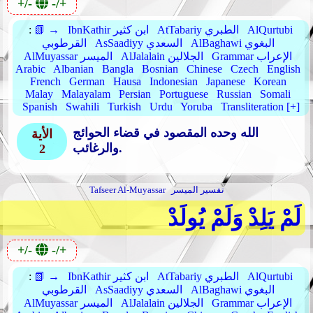
+/-
-/+
AlQurtubi
AtTabariy الطبري
IbnKathir ابن كثير
📗 →
:
AlBaghawi البغوي
AsSaadiyy السعدي
القرطوبي
Grammar الإعراب
AlJalalain الجلالين
AlMuyassar الميسر
Arabic
Albanian
Bangla
Bosnian
Chinese
Czech
English
French
German
Hausa
Indonesian
Japanese
Korean
Malay
Malayalam
Persian
Portuguese
Russian
Somali
Spanish
Swahili
Turkish
Urdu
Yoruba
Transliteration [+]
الله وحده المقصود في قضاء الحوائج
الأية
والرغائب.
2
تفسير الميسر
Tafseer Al-Muyassar
لَمْ يَلِدْ وَلَمْ يُولَدْ
+/-
-/+
AlQurtubi
AtTabariy الطبري
IbnKathir ابن كثير
📗 →
:
AlBaghawi البغوي
AsSaadiyy السعدي
القرطوبي
Grammar الإعراب
AlJalalain الجلالين
AlMuyassar الميسر