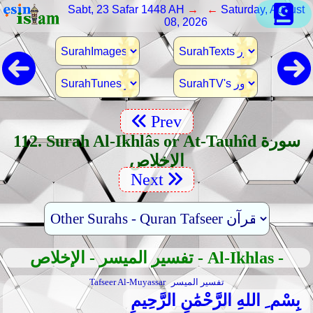
Sabt, 23 Safar 1448 AH
→ ←
Saturday, August
08, 2026
Prev
112. Surah Al-Ikhlâs or At-Tauhîd سورة
الإخلاص
Next
تفسير الميسر - الإخلاص - Al-Ikhlas -
تفسير الميسر
Tafseer Al-Muyassar
بِسْم ِ اللهِ الرَّحْمَٰنِ الرَّحِيمِ