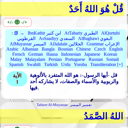
قُلْ هُوَ اللهُ أَحَدٌ
+/-
-/+
AlQurtubi
AtTabariy الطبري
IbnKathir ابن كثير
📗 →
:
AlBaghawi البغوي
AsSaadiyy السعدي
القرطوبي
Grammar الإعراب
AlJalalain الجلالين
AlMuyassar الميسر
Arabic
Albanian
Bangla
Bosnian
Chinese
Czech
English
French
German
Hausa
Indonesian
Japanese
Korean
Malay
Malayalam
Persian
Portuguese
Russian
Somali
Spanish
Swahili
Turkish
Urdu
Yoruba
Transliteration [+]
قل -أيها الرسول-: هو الله المتفرد بالألوهية
الأية
والربوبية والأسماء والصفات، لا يشاركه أحد
1
فيها.
تفسير الميسر
Tafseer Al-Muyassar
اللهُ الصَّمَدُ