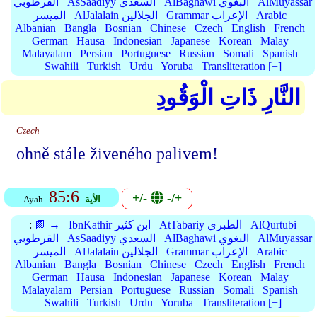
AlMuyassar
AlBaghawi البغوي
AsSaadiyy السعدي
القرطوبي
Arabic
Grammar الإعراب
AlJalalain الجلالين
الميسر
Albanian
Bangla
Bosnian
Chinese
Czech
English
French
German
Hausa
Indonesian
Japanese
Korean
Malay
Malayalam
Persian
Portuguese
Russian
Somali
Spanish
Swahili
Turkish
Urdu
Yoruba
Transliteration [+]
النَّارِ ذَاتِ الْوَقُودِ
Czech
ohně stále živeného palivem!
85:6
+/-
-/+
الأية
Ayah
AlQurtubi
AtTabariy الطبري
IbnKathir ابن كثير
📗 →
:
AlMuyassar
AlBaghawi البغوي
AsSaadiyy السعدي
القرطوبي
Arabic
Grammar الإعراب
AlJalalain الجلالين
الميسر
Albanian
Bangla
Bosnian
Chinese
Czech
English
French
German
Hausa
Indonesian
Japanese
Korean
Malay
Malayalam
Persian
Portuguese
Russian
Somali
Spanish
Swahili
Turkish
Urdu
Yoruba
Transliteration [+]