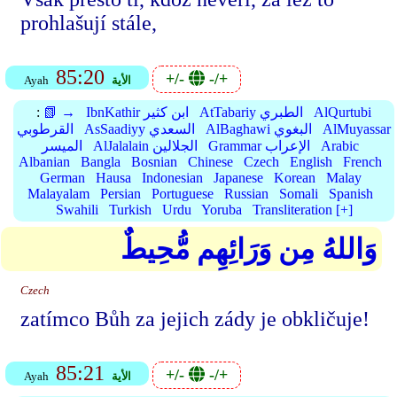
prohlašují stále,
85:20
+/-
-/+
الأية
Ayah
AlQurtubi
AtTabariy الطبري
IbnKathir ابن كثير
📗 →
:
AlMuyassar
AlBaghawi البغوي
AsSaadiyy السعدي
القرطوبي
Arabic
Grammar الإعراب
AlJalalain الجلالين
الميسر
Albanian
Bangla
Bosnian
Chinese
Czech
English
French
German
Hausa
Indonesian
Japanese
Korean
Malay
Malayalam
Persian
Portuguese
Russian
Somali
Spanish
Swahili
Turkish
Urdu
Yoruba
Transliteration [+]
وَاللهُ مِن وَرَائِهِم مُّحِيطٌ
Czech
zatímco Bůh za jejich zády je obkličuje!
85:21
+/-
-/+
الأية
Ayah