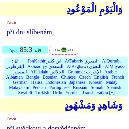
وَالْيَوْمِ الْمَوْعُودِ
Czech
při dni slíbeném,
85:3
+/-
-/+
الأية
Ayah
AlQurtubi
AtTabariy الطبري
IbnKathir ابن كثير
📗 →
:
AlMuyassar
AlBaghawi البغوي
AsSaadiyy السعدي
القرطوبي
Arabic
Grammar الإعراب
AlJalalain الجلالين
الميسر
Albanian
Bangla
Bosnian
Chinese
Czech
English
French
German
Hausa
Indonesian
Japanese
Korean
Malay
Malayalam
Persian
Portuguese
Russian
Somali
Spanish
Swahili
Turkish
Urdu
Yoruba
Transliteration [+]
وَشَاهِدٍ وَمَشْهُودٍ
Czech
při svědkovi a dosvědčeném!