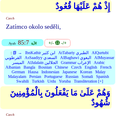
إِذْ هُمْ عَلَيْهَا قُعُودٌ
Czech
Zatímco okolo seděli,
85:7
+/-
-/+
الأية
Ayah
AlQurtubi
AtTabariy الطبري
IbnKathir ابن كثير
📗 →
:
AlMuyassar
AlBaghawi البغوي
AsSaadiyy السعدي
القرطوبي
Arabic
Grammar الإعراب
AlJalalain الجلالين
الميسر
Albanian
Bangla
Bosnian
Chinese
Czech
English
French
German
Hausa
Indonesian
Japanese
Korean
Malay
Malayalam
Persian
Portuguese
Russian
Somali
Spanish
Swahili
Turkish
Urdu
Yoruba
Transliteration [+]
وَهُمْ عَلَىٰ مَا يَفْعَلُونَ بِالْمُؤْمِنِينَ
شُهُودٌ
Czech