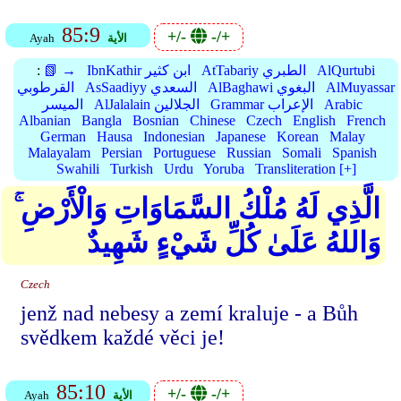
85:9
+/-
-/+
الأية
Ayah
AlQurtubi
AtTabariy الطبري
IbnKathir ابن كثير
📗 →
:
AlMuyassar
AlBaghawi البغوي
AsSaadiyy السعدي
القرطوبي
Arabic
Grammar الإعراب
AlJalalain الجلالين
الميسر
Albanian
Bangla
Bosnian
Chinese
Czech
English
French
German
Hausa
Indonesian
Japanese
Korean
Malay
Malayalam
Persian
Portuguese
Russian
Somali
Spanish
Swahili
Turkish
Urdu
Yoruba
Transliteration [+]
الَّذِي لَهُ مُلْكُ السَّمَاوَاتِ وَالْأَرْضِ ۚ
وَاللهُ عَلَىٰ كُلِّ شَيْءٍ شَهِيدٌ
Czech
jenž nad nebesy a zemí kraluje - a Bůh
svědkem každé věci je!
85:10
+/-
-/+
الأية
Ayah