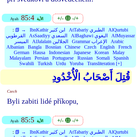
85:4
+/-
-/+
الأية
Ayah
AlQurtubi
AtTabariy الطبري
IbnKathir ابن كثير
📗 →
:
AlMuyassar
AlBaghawi البغوي
AsSaadiyy السعدي
القرطوبي
Arabic
Grammar الإعراب
AlJalalain الجلالين
الميسر
Albanian
Bangla
Bosnian
Chinese
Czech
English
French
German
Hausa
Indonesian
Japanese
Korean
Malay
Malayalam
Persian
Portuguese
Russian
Somali
Spanish
Swahili
Turkish
Urdu
Yoruba
Transliteration [+]
قُتِلَ أَصْحَابُ الْأُخْدُودِ
Czech
Byli zabiti lidé příkopu,
85:5
+/-
-/+
الأية
Ayah
AlQurtubi
AtTabariy الطبري
IbnKathir ابن كثير
📗 →
: