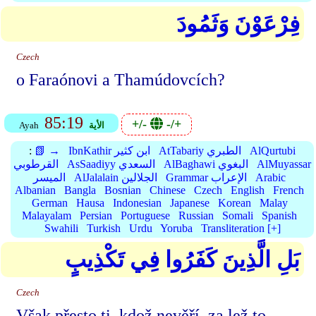
فِرْعَوْنَ وَثَمُودَ
Czech
o Faraónovi a Thamúdovcích?
85:19
+/-
-/+
الأية
Ayah
AlQurtubi
AtTabariy الطبري
IbnKathir ابن كثير
📗 →
:
AlMuyassar
AlBaghawi البغوي
AsSaadiyy السعدي
القرطوبي
Arabic
Grammar الإعراب
AlJalalain الجلالين
الميسر
Albanian
Bangla
Bosnian
Chinese
Czech
English
French
German
Hausa
Indonesian
Japanese
Korean
Malay
Malayalam
Persian
Portuguese
Russian
Somali
Spanish
Swahili
Turkish
Urdu
Yoruba
Transliteration [+]
بَلِ الَّذِينَ كَفَرُوا فِي تَكْذِيبٍ
Czech
Však přesto ti, kdož nevěří, za lež to