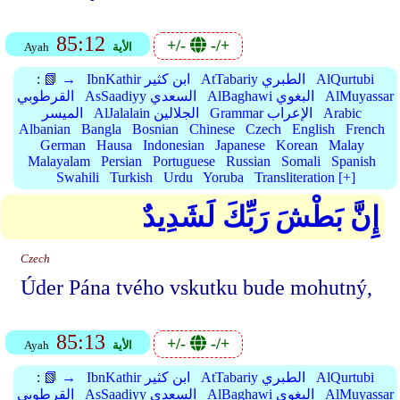
85:12
+/-
-/+
الأية
Ayah
AlQurtubi
AtTabariy الطبري
IbnKathir ابن كثير
📗 →
:
AlMuyassar
AlBaghawi البغوي
AsSaadiyy السعدي
القرطوبي
Arabic
Grammar الإعراب
AlJalalain الجلالين
الميسر
Albanian
Bangla
Bosnian
Chinese
Czech
English
French
German
Hausa
Indonesian
Japanese
Korean
Malay
Malayalam
Persian
Portuguese
Russian
Somali
Spanish
Swahili
Turkish
Urdu
Yoruba
Transliteration [+]
إِنَّ بَطْشَ رَبِّكَ لَشَدِيدٌ
Czech
Úder Pána tvého vskutku bude mohutný,
85:13
+/-
-/+
الأية
Ayah
AlQurtubi
AtTabariy الطبري
IbnKathir ابن كثير
📗 →
:
AlMuyassar
AlBaghawi البغوي
AsSaadiyy السعدي
القرطوبي