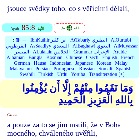
jsouce svědky toho, co s věřícími dělali,
85:8
+/-
-/+
الأية
Ayah
AlQurtubi
AtTabariy الطبري
IbnKathir ابن كثير
📗 →
:
AlMuyassar
AlBaghawi البغوي
AsSaadiyy السعدي
القرطوبي
Arabic
Grammar الإعراب
AlJalalain الجلالين
الميسر
Albanian
Bangla
Bosnian
Chinese
Czech
English
French
German
Hausa
Indonesian
Japanese
Korean
Malay
Malayalam
Persian
Portuguese
Russian
Somali
Spanish
Swahili
Turkish
Urdu
Yoruba
Transliteration [+]
وَمَا نَقَمُوا مِنْهُمْ إِلَّا أَن يُؤْمِنُوا
بِاللهِ الْعَزِيزِ الْحَمِيدِ
Czech
a pouze za to se jim mstili, že v Boha
mocného, chváleného uvěřili,