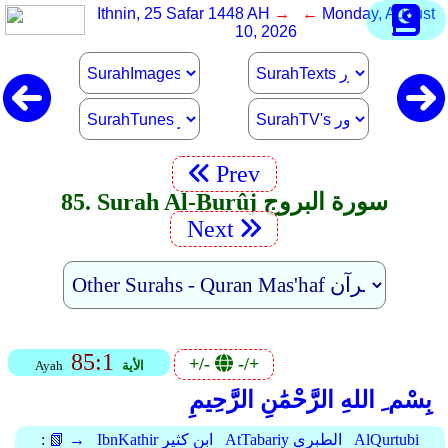
Ithnin, 25 Safar 1448 AH
→ ←
Monday, August
10, 2026
Prev
85. Surah Al-Burûj سورة البروج
Next
85:1
+/-
-/+
الأية
Ayah
بِسْم ِ اللهِ الرَّحْمَٰنِ الرَّحِيمِ
AlQurtubi
AtTabariy الطبري
IbnKathir ابن كثير
📗 →
: