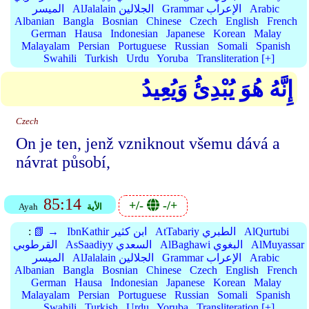
Arabic
Grammar الإعراب
AlJalalain الجلالين
الميسر
Albanian
Bangla
Bosnian
Chinese
Czech
English
French
German
Hausa
Indonesian
Japanese
Korean
Malay
Malayalam
Persian
Portuguese
Russian
Somali
Spanish
Swahili
Turkish
Urdu
Yoruba
Transliteration [+]
إِنَّهُ هُوَ يُبْدِئُ وَيُعِيدُ
Czech
On je ten, jenž vzniknout všemu dává a
návrat působí,
85:14
+/-
-/+
الأية
Ayah
AlQurtubi
AtTabariy الطبري
IbnKathir ابن كثير
📗 →
:
AlMuyassar
AlBaghawi البغوي
AsSaadiyy السعدي
القرطوبي
Arabic
Grammar الإعراب
AlJalalain الجلالين
الميسر
Albanian
Bangla
Bosnian
Chinese
Czech
English
French
German
Hausa
Indonesian
Japanese
Korean
Malay
Malayalam
Persian
Portuguese
Russian
Somali
Spanish
Swahili
Turkish
Urdu
Yoruba
Transliteration [+]