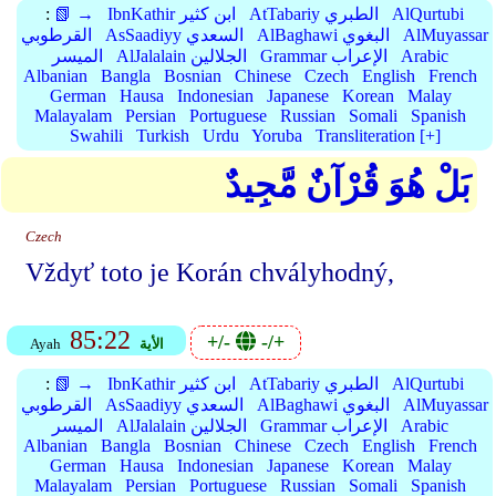
AlQurtubi
AtTabariy الطبري
IbnKathir ابن كثير
📗 →
:
AlMuyassar
AlBaghawi البغوي
AsSaadiyy السعدي
القرطوبي
Arabic
Grammar الإعراب
AlJalalain الجلالين
الميسر
Albanian
Bangla
Bosnian
Chinese
Czech
English
French
German
Hausa
Indonesian
Japanese
Korean
Malay
Malayalam
Persian
Portuguese
Russian
Somali
Spanish
Swahili
Turkish
Urdu
Yoruba
Transliteration [+]
بَلْ هُوَ قُرْآنٌ مَّجِيدٌ
Czech
Vždyť toto je Korán chvályhodný,
85:22
+/-
-/+
الأية
Ayah
AlQurtubi
AtTabariy الطبري
IbnKathir ابن كثير
📗 →
:
AlMuyassar
AlBaghawi البغوي
AsSaadiyy السعدي
القرطوبي
Arabic
Grammar الإعراب
AlJalalain الجلالين
الميسر
Albanian
Bangla
Bosnian
Chinese
Czech
English
French
German
Hausa
Indonesian
Japanese
Korean
Malay
Malayalam
Persian
Portuguese
Russian
Somali
Spanish