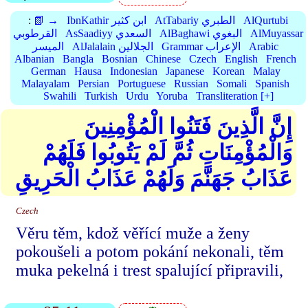
AlQurtubi
AtTabariy الطبري
IbnKathir ابن كثير
📗 →
:
AlMuyassar
AlBaghawi البغوي
AsSaadiyy السعدي
القرطوبي
Arabic
Grammar الإعراب
AlJalalain الجلالين
الميسر
Albanian
Bangla
Bosnian
Chinese
Czech
English
French
German
Hausa
Indonesian
Japanese
Korean
Malay
Malayalam
Persian
Portuguese
Russian
Somali
Spanish
Swahili
Turkish
Urdu
Yoruba
Transliteration [+]
إِنَّ الَّذِينَ فَتَنُوا الْمُؤْمِنِينَ
وَالْمُؤْمِنَاتِ ثُمَّ لَمْ يَتُوبُوا فَلَهُمْ
عَذَابُ جَهَنَّمَ وَلَهُمْ عَذَابُ الْحَرِيقِ
Czech
Věru těm, kdož věřící muže a ženy
pokoušeli a potom pokání nekonali, těm
muka pekelná i trest spalující připravili,