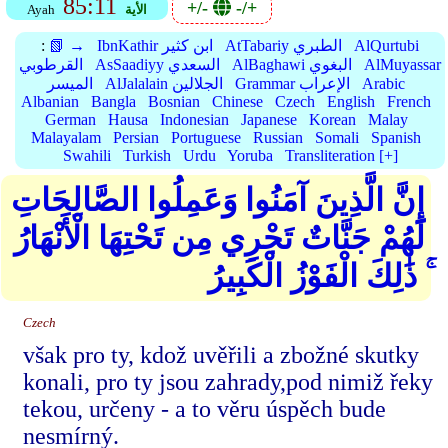
85:11
+/-
-/+
الأية
Ayah
AlQurtubi
AtTabariy الطبري
IbnKathir ابن كثير
📗 →
:
AlMuyassar
AlBaghawi البغوي
AsSaadiyy السعدي
القرطوبي
Arabic
Grammar الإعراب
AlJalalain الجلالين
الميسر
Albanian
Bangla
Bosnian
Chinese
Czech
English
French
German
Hausa
Indonesian
Japanese
Korean
Malay
Malayalam
Persian
Portuguese
Russian
Somali
Spanish
Swahili
Turkish
Urdu
Yoruba
Transliteration [+]
إِنَّ الَّذِينَ آمَنُوا وَعَمِلُوا الصَّالِحَاتِ
لَهُمْ جَنَّاتٌ تَجْرِي مِن تَحْتِهَا الْأَنْهَارُ
ۚ ذَٰلِكَ الْفَوْزُ الْكَبِيرُ
Czech
však pro ty, kdož uvěřili a zbožné skutky
konali, pro ty jsou zahrady,pod nimiž řeky
tekou, určeny - a to věru úspěch bude
nesmírný.