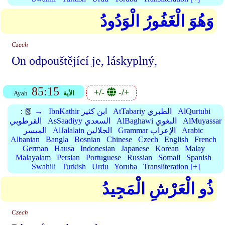
وَهُوَ الْغَفُورُ الْوَدُودُ
Czech
On odpouštějící je, láskyplný,
85:15
+/-
-/+
الأية
Ayah
AlQurtubi
AtTabariy الطبري
IbnKathir ابن كثير
📗 →
:
AlMuyassar
AlBaghawi البغوي
AsSaadiyy السعدي
القرطوبي
Arabic
Grammar الإعراب
AlJalalain الجلالين
الميسر
Albanian
Bangla
Bosnian
Chinese
Czech
English
French
German
Hausa
Indonesian
Japanese
Korean
Malay
Malayalam
Persian
Portuguese
Russian
Somali
Spanish
Swahili
Turkish
Urdu
Yoruba
Transliteration [+]
ذُو الْعَرْشِ الْمَجِيدُ
Czech