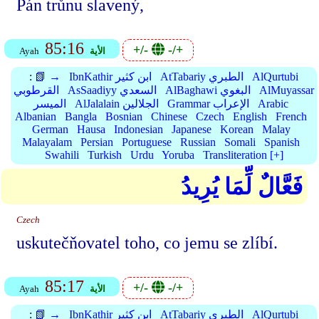
Pán trůnu slavený,
85:16
+/-
-/+
الأية
Ayah
AlQurtubi
AtTabariy الطبري
IbnKathir ابن كثير
📗 →
:
AlMuyassar
AlBaghawi البغوي
AsSaadiyy السعدي
القرطوبي
Arabic
Grammar الإعراب
AlJalalain الجلالين
الميسر
Albanian
Bangla
Bosnian
Chinese
Czech
English
French
German
Hausa
Indonesian
Japanese
Korean
Malay
Malayalam
Persian
Portuguese
Russian
Somali
Spanish
Swahili
Turkish
Urdu
Yoruba
Transliteration [+]
فَعَّالٌ لِّمَا يُرِيدُ
Czech
uskutečňovatel toho, co jemu se zlíbí.
85:17
+/-
-/+
الأية
Ayah
AlQurtubi
AtTabariy الطبري
IbnKathir ابن كثير
📗 →
: