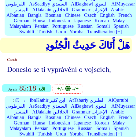
AlMuyassar
AlBaghawi البغوي
AsSaadiyy السعدي
القرطوبي
Arabic
Grammar الإعراب
AlJalalain الجلالين
الميسر
Albanian
Bangla
Bosnian
Chinese
Czech
English
French
German
Hausa
Indonesian
Japanese
Korean
Malay
Malayalam
Persian
Portuguese
Russian
Somali
Spanish
Swahili
Turkish
Urdu
Yoruba
Transliteration [+]
هَلْ أَتَاكَ حَدِيثُ الْجُنُودِ
Czech
Doneslo se ti vyprávění o vojscích,
85:18
+/-
-/+
الأية
Ayah
AlQurtubi
AtTabariy الطبري
IbnKathir ابن كثير
📗 →
:
AlMuyassar
AlBaghawi البغوي
AsSaadiyy السعدي
القرطوبي
Arabic
Grammar الإعراب
AlJalalain الجلالين
الميسر
Albanian
Bangla
Bosnian
Chinese
Czech
English
French
German
Hausa
Indonesian
Japanese
Korean
Malay
Malayalam
Persian
Portuguese
Russian
Somali
Spanish
Swahili
Turkish
Urdu
Yoruba
Transliteration [+]