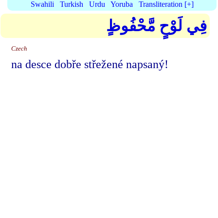
Swahili
Turkish
Urdu
Yoruba
Transliteration [+]
فِي لَوْحٍ مَّحْفُوظٍ
Czech
na desce dobře střežené napsaný!