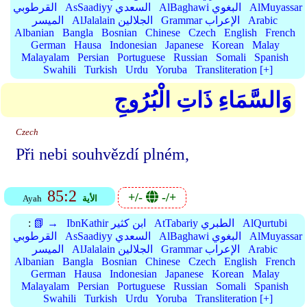
AlMuyassar
AlBaghawi البغوي
AsSaadiyy السعدي
القرطوبي
Arabic
Grammar الإعراب
AlJalalain الجلالين
الميسر
Albanian
Bangla
Bosnian
Chinese
Czech
English
French
German
Hausa
Indonesian
Japanese
Korean
Malay
Malayalam
Persian
Portuguese
Russian
Somali
Spanish
Swahili
Turkish
Urdu
Yoruba
Transliteration [+]
وَالسَّمَاءِ ذَاتِ الْبُرُوجِ
Czech
Při nebi souhvězdí plném,
85:2
+/-
-/+
الأية
Ayah
AlQurtubi
AtTabariy الطبري
IbnKathir ابن كثير
📗 →
:
AlMuyassar
AlBaghawi البغوي
AsSaadiyy السعدي
القرطوبي
Arabic
Grammar الإعراب
AlJalalain الجلالين
الميسر
Albanian
Bangla
Bosnian
Chinese
Czech
English
French
German
Hausa
Indonesian
Japanese
Korean
Malay
Malayalam
Persian
Portuguese
Russian
Somali
Spanish
Swahili
Turkish
Urdu
Yoruba
Transliteration [+]