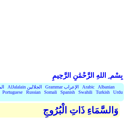
بِسْم ِ اللهِ الرَّحْمَٰنِ الرَّحِيمِ
Albanian
Arabic
Grammar الإعراب
AlJalalain الجلالين
yassar
Portuguese
Russian
Somali
Spanish
Swahili
Turkish
Urdu
وَالسَّمَاءِ ذَاتِ الْبُرُوجِ