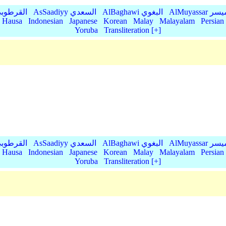
AlMu الميسر
AlBaghawi البغوي
AsSaadiyy السعدي
AlQurtubi القرطو
Hausa
Indonesian
Japanese
Korean
Malay
Malayalam
Persian
Yoruba
Transliteration [+]
AlMu الميسر
AlBaghawi البغوي
AsSaadiyy السعدي
AlQurtubi القرطو
Hausa
Indonesian
Japanese
Korean
Malay
Malayalam
Persian
Yoruba
Transliteration [+]