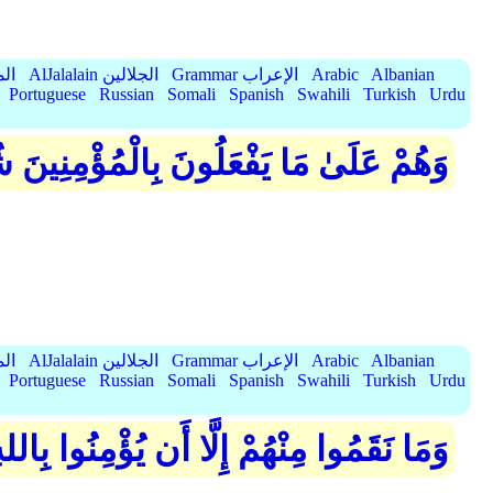
Albanian
Arabic
Grammar الإعراب
AlJalalain الجلالين
yassar
Portuguese
Russian
Somali
Spanish
Swahili
Turkish
Urdu
وَهُمْ عَلَىٰ مَا يَفْعَلُونَ بِالْمُؤْمِنِينَ 
Albanian
Arabic
Grammar الإعراب
AlJalalain الجلالين
yassar
Portuguese
Russian
Somali
Spanish
Swahili
Turkish
Urdu
وَمَا نَقَمُوا مِنْهُمْ إِلَّا أَن يُؤْمِنُوا بِالل