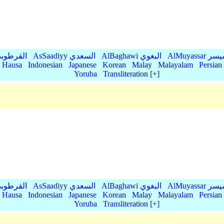
AlMu الميسر
AlBaghawi البغوي
AsSaadiyy السعدي
AlQurtubi القرطو
Hausa
Indonesian
Japanese
Korean
Malay
Malayalam
Persian
Yoruba
Transliteration [+]
AlMu الميسر
AlBaghawi البغوي
AsSaadiyy السعدي
AlQurtubi القرطو
Hausa
Indonesian
Japanese
Korean
Malay
Malayalam
Persian
Yoruba
Transliteration [+]