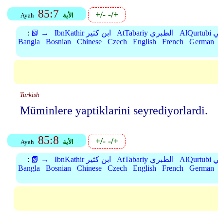
85:7
+/-
-/+
الأية
Ayah
بي
AtTabariy الطبري
IbnKathir ابن كثير
📗 →
:
Bangla
Bosnian
Chinese
Czech
English
French
German
Turkish
Müminlere yaptiklarini seyrediyorlardi.
85:8
+/-
-/+
الأية
Ayah
بي
AtTabariy الطبري
IbnKathir ابن كثير
📗 →
:
Bangla
Bosnian
Chinese
Czech
English
French
German