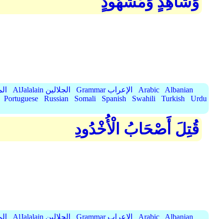
وَشَاهِدٍ وَمَشْهُودٍ
Albanian
Arabic
Grammar الإعراب
AlJalalain الجلالين
yassar
Portuguese
Russian
Somali
Spanish
Swahili
Turkish
Urdu
قُتِلَ أَصْحَابُ الْأُخْدُودِ
Albanian
Arabic
Grammar الإعراب
AlJalalain الجلالين
yassar