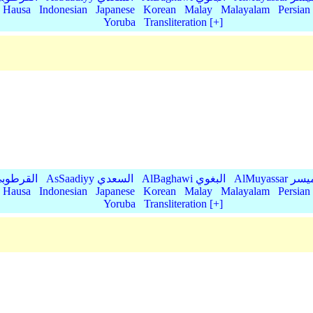
Hausa
Indonesian
Japanese
Korean
Malay
Malayalam
Persian
Yoruba
Transliteration [+]
AlMu الميسر
AlBaghawi البغوي
AsSaadiyy السعدي
AlQurtubi القرطو
Hausa
Indonesian
Japanese
Korean
Malay
Malayalam
Persian
Yoruba
Transliteration [+]