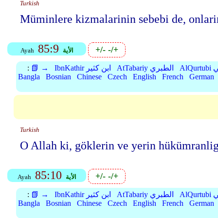
Turkish
Müminlere kizmalarinin sebebi de, onlarin
85:9
+/-
-/+
الأية
Ayah
بي
AtTabariy الطبري
IbnKathir ابن كثير
📗 →
:
Bangla
Bosnian
Chinese
Czech
English
French
German
Turkish
O Allah ki, göklerin ve yerin hükümranligi
85:10
+/-
-/+
الأية
Ayah
بي
AtTabariy الطبري
IbnKathir ابن كثير
📗 →
:
Bangla
Bosnian
Chinese
Czech
English
French
German