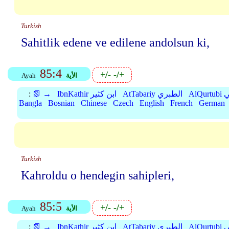
Turkish
Sahitlik edene ve edilene andolsun ki,
85:4
+/-
-/+
الأية
Ayah
بي
AtTabariy الطبري
IbnKathir ابن كثير
📗 →
:
Bangla
Bosnian
Chinese
Czech
English
French
German
Turkish
Kahroldu o hendegin sahipleri,
85:5
+/-
-/+
الأية
Ayah
بي
AtTabariy الطبري
IbnKathir ابن كثير
📗 →
: