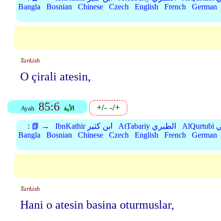
Bangla
Bosnian
Chinese
Czech
English
French
German
Turkish
O çirali atesin,
85:6
+/-
-/+
الأية
Ayah
بي
AtTabariy الطبري
IbnKathir ابن كثير
📗 →
:
Bangla
Bosnian
Chinese
Czech
English
French
German
Turkish
Hani o atesin basina oturmuslar,