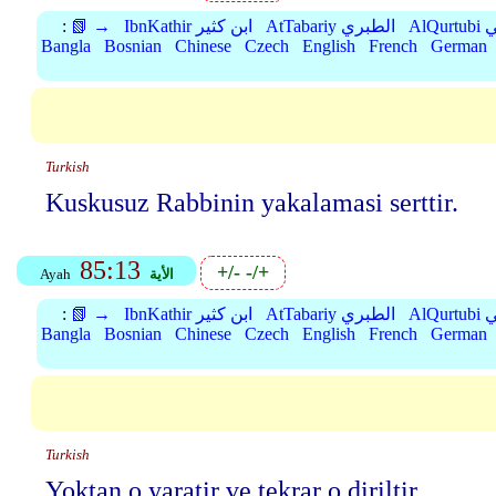
بي
AtTabariy الطبري
IbnKathir ابن كثير
📗 →
:
Bangla
Bosnian
Chinese
Czech
English
French
German
Turkish
Kuskusuz Rabbinin yakalamasi serttir.
85:13
+/-
-/+
الأية
Ayah
بي
AtTabariy الطبري
IbnKathir ابن كثير
📗 →
:
Bangla
Bosnian
Chinese
Czech
English
French
German
Turkish
Yoktan o yaratir ve tekrar o diriltir.