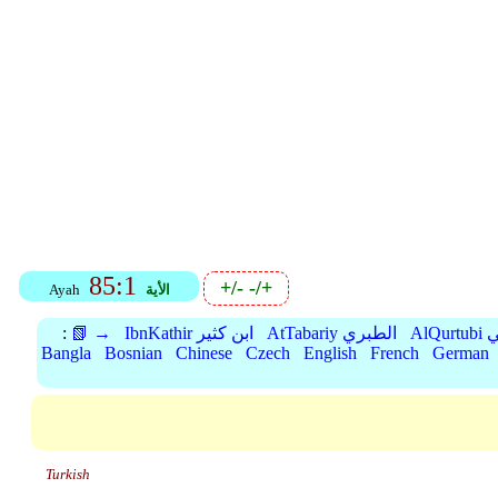
85:1
+/-
-/+
الأية
Ayah
بي
AtTabariy الطبري
IbnKathir ابن كثير
📗 →
:
Bangla
Bosnian
Chinese
Czech
English
French
German
Turkish