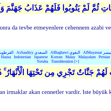
ِنَاتِ ثُمَّ لَمْ يَتُوبُوا فَلَهُمْ عَذَابُ جَهَنَّمَ 
sonra da tevbe etmeyenlere cehennem azabi ve 
AlMu الميسر
AlBaghawi البغوي
AsSaadiyy السعدي
AlQurtubi القرطو
Hausa
Indonesian
Japanese
Korean
Malay
Malayalam
Persian
Yoruba
Transliteration [+]
هُمْ جَنَّاتٌ تَجْرِي مِن تَحْتِهَا الْأَنْهَارُ ۚ ذَٰل
an irmaklar akan cennetler vardir. Iste büyük 