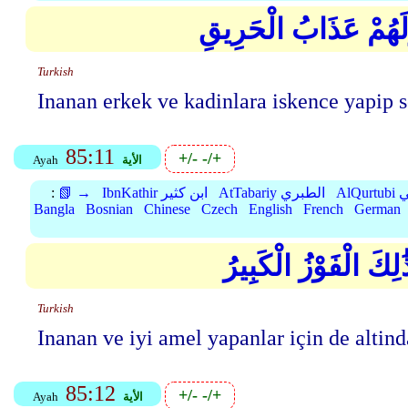
وَلَهُمْ عَذَابُ الْحَرِيقِ
Turkish
Inanan erkek ve kadinlara iskence yapip 
85:11
+/-
-/+
الأية
Ayah
بي
AtTabariy الطبري
IbnKathir ابن كثير
📗 →
:
Bangla
Bosnian
Chinese
Czech
English
French
German
ِكَ الْفَوْزُ الْكَبِيرُ
Turkish
Inanan ve iyi amel yapanlar için de altind
85:12
+/-
-/+
الأية
Ayah