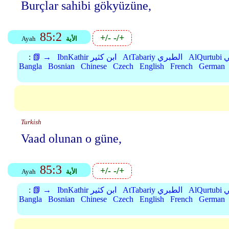
Burçlar sahibi gökyüzüne,
85:2
+/-
-/+
الأية
Ayah
بي
AtTabariy الطبري
IbnKathir ابن كثير
📗 →
:
Bangla
Bosnian
Chinese
Czech
English
French
German
Turkish
Vaad olunan o güne,
85:3
+/-
-/+
الأية
Ayah
بي
AtTabariy الطبري
IbnKathir ابن كثير
📗 →
:
Bangla
Bosnian
Chinese
Czech
English
French
German