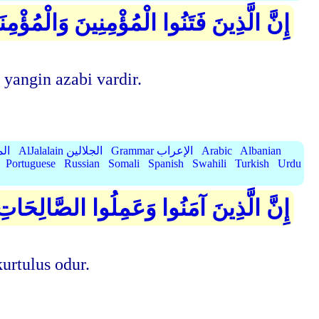
إِنَّ الَّذِينَ فَتَنُوا الْمُؤْمِنِينَ وَالْمُؤْم
yangin azabi vardir.
Albanian
Arabic
Grammar الإعراب
AlJalalain الجلالين
yassar
Portuguese
Russian
Somali
Spanish
Swahili
Turkish
Urdu
إِنَّ الَّذِينَ آمَنُوا وَعَمِلُوا الصَّالِحَاتِ لَ
kurtulus odur.