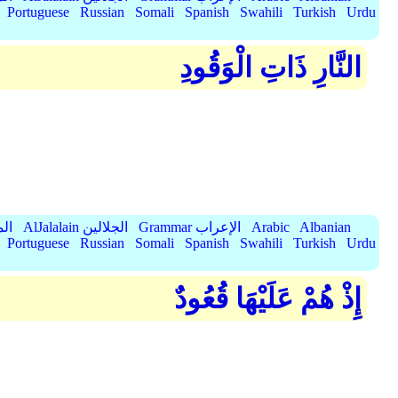
Portuguese
Russian
Somali
Spanish
Swahili
Turkish
Urdu
النَّارِ ذَاتِ الْوَقُودِ
Albanian
Arabic
Grammar الإعراب
AlJalalain الجلالين
yassar
Portuguese
Russian
Somali
Spanish
Swahili
Turkish
Urdu
إِذْ هُمْ عَلَيْهَا قُعُودٌ