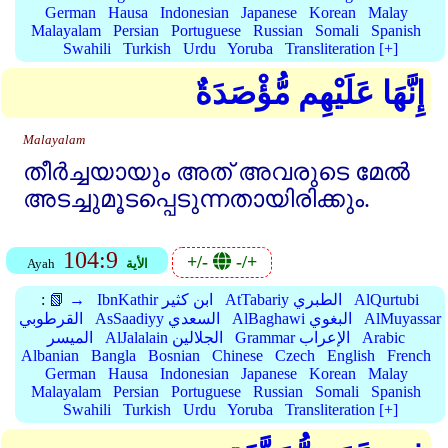
German
Hausa
Indonesian
Japanese
Korean
Malay
Malayalam
Persian
Portuguese
Russian
Somali
Spanish
Swahili
Turkish
Urdu
Yoruba
Transliteration [+]
إِنَّهَا عَلَيْهِم مُّؤْصَدَةٌ
Malayalam
തീര്‍ച്ചയായും അത്‌ അവരുടെ മേല്‍
അടച്ചുമൂടപ്പെടുന്നതായിരിക്കും.
104:9
+/-
-/+
الأية
Ayah
AlQurtubi
AtTabariy الطبري
IbnKathir ابن كثير
📗 →
:
AlMuyassar
AlBaghawi البغوي
AsSaadiyy السعدي
القرطوبي
Arabic
Grammar الإعراب
AlJalalain الجلالين
الميسر
Albanian
Bangla
Bosnian
Chinese
Czech
English
French
German
Hausa
Indonesian
Japanese
Korean
Malay
Malayalam
Persian
Portuguese
Russian
Somali
Spanish
Swahili
Turkish
Urdu
Yoruba
Transliteration [+]