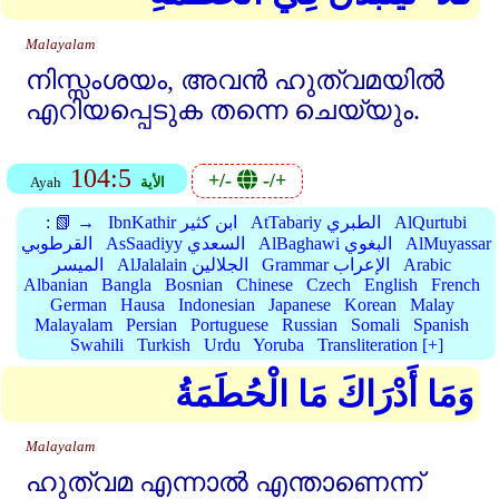
Malayalam
നിസ്സംശയം, അവന്‍ ഹുത്വമയില്‍
എറിയപ്പെടുക തന്നെ ചെയ്യും.
104:5
+/-
-/+
الأية
Ayah
AlQurtubi
AtTabariy الطبري
IbnKathir ابن كثير
📗 →
:
AlMuyassar
AlBaghawi البغوي
AsSaadiyy السعدي
القرطوبي
Arabic
Grammar الإعراب
AlJalalain الجلالين
الميسر
Albanian
Bangla
Bosnian
Chinese
Czech
English
French
German
Hausa
Indonesian
Japanese
Korean
Malay
Malayalam
Persian
Portuguese
Russian
Somali
Spanish
Swahili
Turkish
Urdu
Yoruba
Transliteration [+]
وَمَا أَدْرَاكَ مَا الْحُطَمَةُ
Malayalam
ഹുത്വമ എന്നാല്‍ എന്താണെന്ന്‌