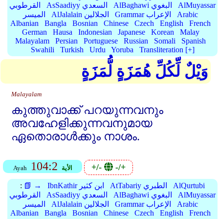
AlMuyassar
AlBaghawi البغوي
AsSaadiyy السعدي
القرطوبي
Arabic
Grammar الإعراب
AlJalalain الجلالين
الميسر
Albanian
Bangla
Bosnian
Chinese
Czech
English
French
German
Hausa
Indonesian
Japanese
Korean
Malay
Malayalam
Persian
Portuguese
Russian
Somali
Spanish
Swahili
Turkish
Urdu
Yoruba
Transliteration [+]
وَيْلٌ لِّكُلِّ هُمَزَةٍ لُّمَزَةٍ
Malayalam
കുത്തുവാക്ക്‌ പറയുന്നവനും
അവഹേളിക്കുന്നവനുമായ
ഏതൊരാള്‍ക്കും നാശം.
104:2
+/-
-/+
الأية
Ayah
AlQurtubi
AtTabariy الطبري
IbnKathir ابن كثير
📗 →
:
AlMuyassar
AlBaghawi البغوي
AsSaadiyy السعدي
القرطوبي
Arabic
Grammar الإعراب
AlJalalain الجلالين
الميسر
Albanian
Bangla
Bosnian
Chinese
Czech
English
French