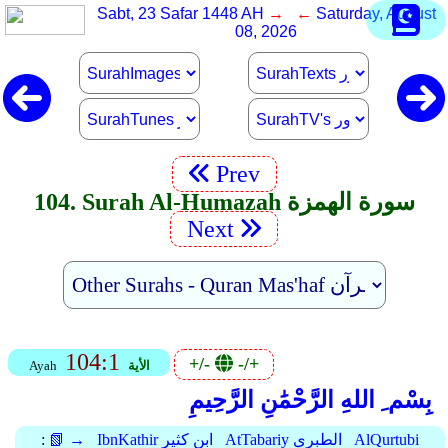
Sabt, 23 Safar 1448 AH
→ ←
Saturday, August
08, 2026
Prev
104. Surah Al-Humazah سورة الهمزة
Next
104:1
+/-
-/+
الأية
Ayah
بِسْم ِ اللهِ الرَّحْمَٰنِ الرَّحِيمِ
AlQurtubi
AtTabariy الطبري
IbnKathir ابن كثير
📗 →
: