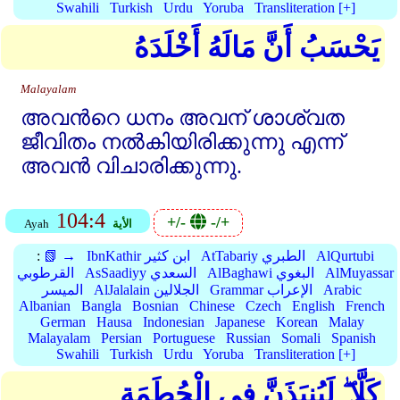
Swahili
Turkish
Urdu
Yoruba
Transliteration [+]
يَحْسَبُ أَنَّ مَالَهُ أَخْلَدَهُ
Malayalam
അവന്‍റെ ധനം അവന്‌ ശാശ്വത
ജീവിതം നല്‍കിയിരിക്കുന്നു എന്ന്‌
അവന്‍ വിചാരിക്കുന്നു.
104:4
+/-
-/+
الأية
Ayah
AlQurtubi
AtTabariy الطبري
IbnKathir ابن كثير
📗 →
:
AlMuyassar
AlBaghawi البغوي
AsSaadiyy السعدي
القرطوبي
Arabic
Grammar الإعراب
AlJalalain الجلالين
الميسر
Albanian
Bangla
Bosnian
Chinese
Czech
English
French
German
Hausa
Indonesian
Japanese
Korean
Malay
Malayalam
Persian
Portuguese
Russian
Somali
Spanish
Swahili
Turkish
Urdu
Yoruba
Transliteration [+]
كَلَّا ۖ لَيُنبَذَنَّ فِي الْحُطَمَةِ