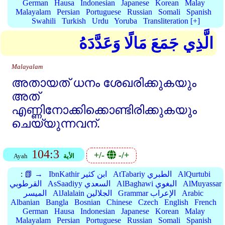
German
Hausa
Indonesian
Japanese
Korean
Malay
Malayalam
Persian
Portuguese
Russian
Somali
Spanish
Swahili
Turkish
Urdu
Yoruba
Transliteration [+]
الَّذِي جَمَعَ مَالًا وَعَدَّدَهُ
Malayalam
അതായത്‌ ധനം ശേഖരിക്കുകയും
അത്‌
എണ്ണിനോക്കിക്കൊണ്ടിരിക്കുകയും
ചെയ്യുന്നവന്‌.
104:3
+/-
-/+
الأية
Ayah
AlQurtubi
AtTabariy الطبري
IbnKathir ابن كثير
📗 →
:
AlMuyassar
AlBaghawi البغوي
AsSaadiyy السعدي
القرطوبي
Arabic
Grammar الإعراب
AlJalalain الجلالين
الميسر
Albanian
Bangla
Bosnian
Chinese
Czech
English
French
German
Hausa
Indonesian
Japanese
Korean
Malay
Malayalam
Persian
Portuguese
Russian
Somali
Spanish