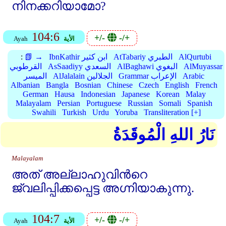
നിനക്കറിയാമോ?
104:6
+/-
-/+
الأية
Ayah
AlQurtubi
AtTabariy الطبري
IbnKathir ابن كثير
📗 →
:
AlMuyassar
AlBaghawi البغوي
AsSaadiyy السعدي
القرطوبي
Arabic
Grammar الإعراب
AlJalalain الجلالين
الميسر
Albanian
Bangla
Bosnian
Chinese
Czech
English
French
German
Hausa
Indonesian
Japanese
Korean
Malay
Malayalam
Persian
Portuguese
Russian
Somali
Spanish
Swahili
Turkish
Urdu
Yoruba
Transliteration [+]
نَارُ اللهِ الْمُوقَدَةُ
Malayalam
അത്‌ അല്ലാഹുവിന്‍റെ
ജ്വലിപ്പിക്കപ്പെട്ട അഗ്നിയാകുന്നു.
104:7
+/-
-/+
الأية
Ayah