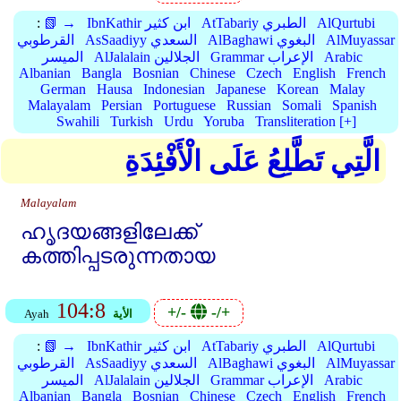
AlQurtubi
AtTabariy الطبري
IbnKathir ابن كثير
📗 →
:
AlMuyassar
AlBaghawi البغوي
AsSaadiyy السعدي
القرطوبي
Arabic
Grammar الإعراب
AlJalalain الجلالين
الميسر
Albanian
Bangla
Bosnian
Chinese
Czech
English
French
German
Hausa
Indonesian
Japanese
Korean
Malay
Malayalam
Persian
Portuguese
Russian
Somali
Spanish
Swahili
Turkish
Urdu
Yoruba
Transliteration [+]
الَّتِي تَطَّلِعُ عَلَى الْأَفْئِدَةِ
Malayalam
ഹൃദയങ്ങളിലേക്ക്‌
കത്തിപ്പടരുന്നതായ
104:8
+/-
-/+
الأية
Ayah
AlQurtubi
AtTabariy الطبري
IbnKathir ابن كثير
📗 →
:
AlMuyassar
AlBaghawi البغوي
AsSaadiyy السعدي
القرطوبي
Arabic
Grammar الإعراب
AlJalalain الجلالين
الميسر
Albanian
Bangla
Bosnian
Chinese
Czech
English
French