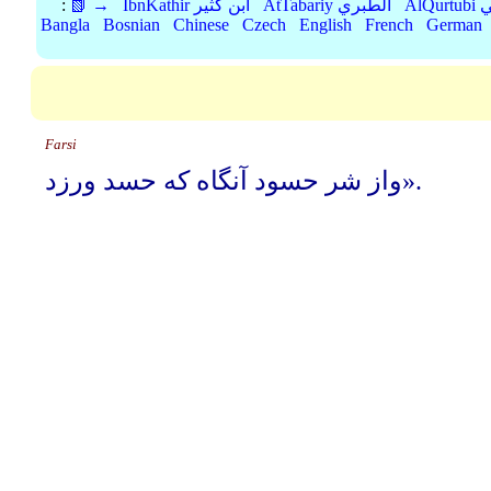
بي
AtTabariy الطبري
IbnKathir ابن كثير
📗 →
:
Bangla
Bosnian
Chinese
Czech
English
French
German
Farsi
واز شر حسود آنگاه که حسد ورزد».