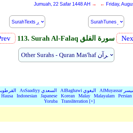
Jumuah, 22 Safar 1448 AH
→ ←
Friday, Augu
Nex
113. Surah Al-Falaq سورة الفلق
Prev
AlMu الميسر
AlBaghawi البغوي
AsSaadiyy السعدي
AlQurtubi القرطو
Hausa
Indonesian
Japanese
Korean
Malay
Malayalam
Persian
Yoruba
Transliteration [+]