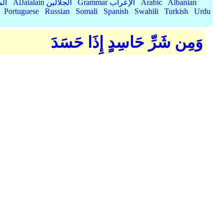
Albanian
Arabic
Grammar الإعراب
AlJalalain الجلالين
yassar
Portuguese
Russian
Somali
Spanish
Swahili
Turkish
Urdu
وَمِن شَرِّ حَاسِدٍ إِذَا حَسَدَ