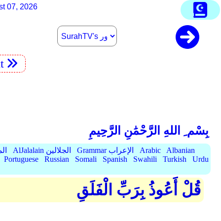
st 07, 2026
t
بِسْم ِ اللهِ الرَّحْمَٰنِ الرَّحِيمِ
Albanian
Arabic
Grammar الإعراب
AlJalalain الجلالين
yassar
Portuguese
Russian
Somali
Spanish
Swahili
Turkish
Urdu
قُلْ أَعُوذُ بِرَبِّ الْفَلَقِ