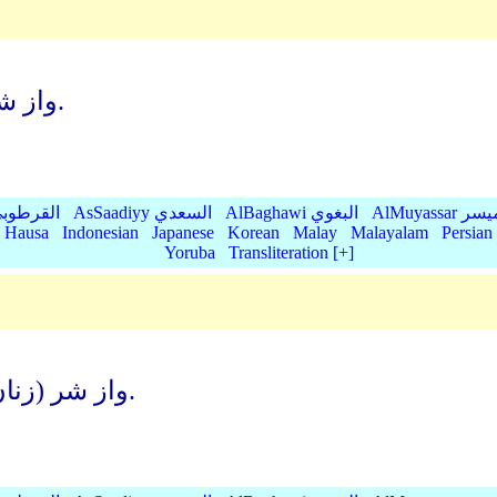
واز شر تاریکی شب, آنگاه که همه جا را فراگیرد.
AlMu الميسر
AlBaghawi البغوي
AsSaadiyy السعدي
AlQurtubi القرطو
Hausa
Indonesian
Japanese
Korean
Malay
Malayalam
Persian
Yoruba
Transliteration [+]
واز شر (زنان جادوگر) که با افسون در گره ها می دمند.