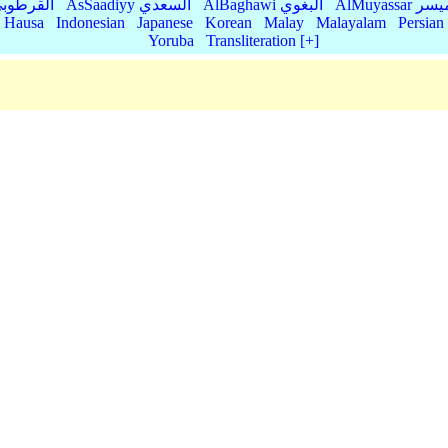
AlMu الميسر
AlBaghawi البغوي
AsSaadiyy السعدي
AlQurtubi القرطو
Hausa
Indonesian
Japanese
Korean
Malay
Malayalam
Persian
Yoruba
Transliteration [+]