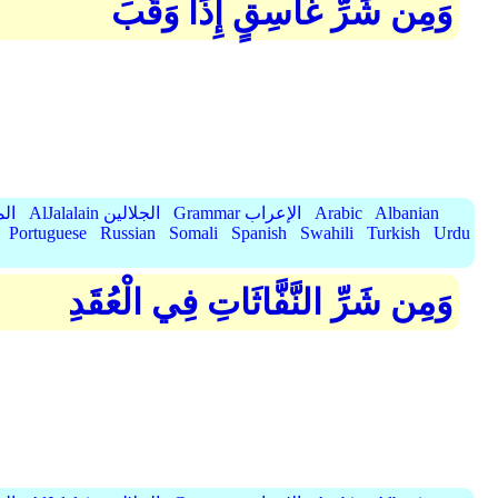
وَمِن شَرِّ غَاسِقٍ إِذَا وَقَبَ
Albanian
Arabic
Grammar الإعراب
AlJalalain الجلالين
yassar
Portuguese
Russian
Somali
Spanish
Swahili
Turkish
Urdu
وَمِن شَرِّ النَّفَّاثَاتِ فِي الْعُقَدِ