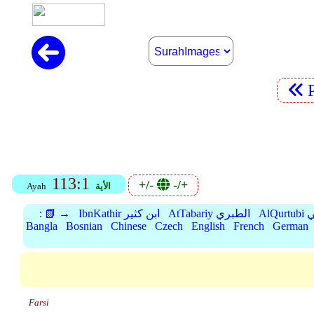
113:1
+/-
-/+
الأية
Ayah
بي
AtTabariy الطبري
IbnKathir ابن كثير
📗 →
:
Bangla
Bosnian
Chinese
Czech
English
French
German
Farsi