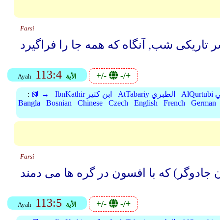
Farsi
113:4
+/-
-/+
الأية
Ayah
بي
AtTabariy الطبري
IbnKathir ابن كثير
📗 →
:
Bangla
Bosnian
Chinese
Czech
English
French
German
Farsi
113:5
+/-
-/+
الأية
Ayah