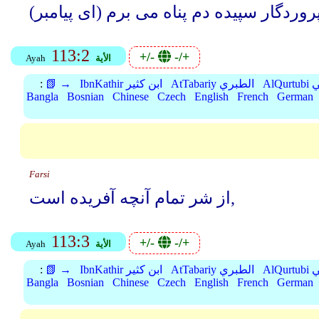
113:2
+/-
-/+
الأية
Ayah
بي
AtTabariy الطبري
IbnKathir ابن كثير
📗 →
:
Bangla
Bosnian
Chinese
Czech
English
French
German
Farsi
از شر تمام آنچه آفریده است,
113:3
+/-
-/+
الأية
Ayah
بي
AtTabariy الطبري
IbnKathir ابن كثير
📗 →
:
Bangla
Bosnian
Chinese
Czech
English
French
German